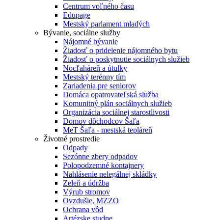
Centrum voľného času
Edupage
Mestský parlament mladých
Bývanie, sociálne služby
Nájomné bývanie
Žiadosť o pridelenie nájomného bytu
Žiadosť o poskytnutie sociálnych služieb
Nocľaháreň a útulky
Mestský terénny tím
Zariadenia pre seniorov
Domáca opatrovateľská služba
Komunitný plán sociálnych služieb
Organizácia sociálnej starostlivosti
Domov dôchodcov Šaľa
MeT Šaľa - mestská tepláreň
Životné prostredie
Odpady
Sezónne zbery odpadov
Polopodzemné kontajnery
Nahlásenie nelegálnej skládky
Zeleň a údržba
Výrub stromov
Ovzdušie, MZZO
Ochrana vôd
Artézske studne