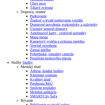
Chov psov
Túlavé zvieratá
Doprava, ostatné
Parkovanie
Žiadosť o trvalé parkovanie vozidla
Dopravné povolenia, rozkopávky a uzávierky
Územný generel dopravy
Autobusové karty , cestovné poriadky
Mapa mesta
Kamerový systém a ochrana majetku
Verejné osvetlenie
Zimná údržba
Pohrebiská, virtuálny cintorín
Prenájom hrobového miesta
Služby
Služby
Mestský úrad
Adresa, úradné hodiny
Klientské centrum
Kvalitný úrad
Prednosta MsÚ
Správne poplatky
Mobilná aplikácia
SMARTCity Šaľa
Bývanie
Prihlásenie na trvalý pobyt