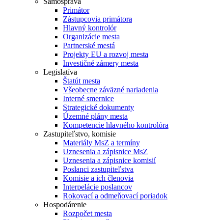
Samospráva
Primátor
Zástupcovia primátora
Hlavný kontrolór
Organizácie mesta
Partnerské mestá
Projekty EU a rozvoj mesta
Investičné zámery mesta
Legislatíva
Štatút mesta
Všeobecne záväzné nariadenia
Interné smernice
Strategické dokumenty
Územné plány mesta
Kompetencie hlavného kontrolóra
Zastupiteľstvo, komisie
Materiály MsZ a termíny
Uznesenia a zápisnice MsZ
Uznesenia a zápisnice komisií
Poslanci zastupiteľstva
Komisie a ich členovia
Interpelácie poslancov
Rokovací a odmeňovací poriadok
Hospodárenie
Rozpočet mesta