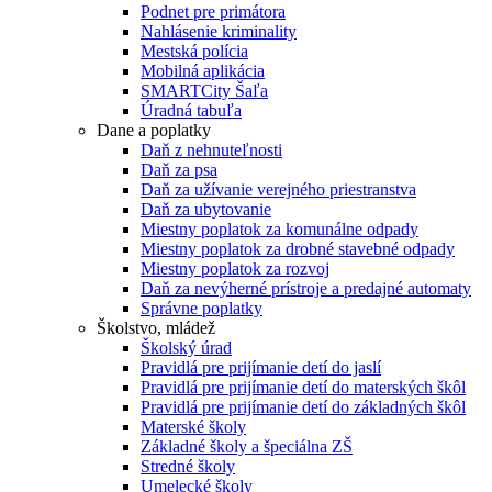
Podnet pre primátora
Nahlásenie kriminality
Mestská polícia
Mobilná aplikácia
SMARTCity Šaľa
Úradná tabuľa
Dane a poplatky
Daň z nehnuteľnosti
Daň za psa
Daň za užívanie verejného priestranstva
Daň za ubytovanie
Miestny poplatok za komunálne odpady
Miestny poplatok za drobné stavebné odpady
Miestny poplatok za rozvoj
Daň za nevýherné prístroje a predajné automaty
Správne poplatky
Školstvo, mládež
Školský úrad
Pravidlá pre prijímanie detí do jaslí
Pravidlá pre prijímanie detí do materských škôl
Pravidlá pre prijímanie detí do základných škôl
Materské školy
Základné školy a špeciálna ZŠ
Stredné školy
Umelecké školy