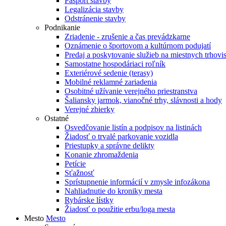
Pasport stavby
Legalizácia stavby
Odstránenie stavby
Podnikanie
Zriadenie - zrušenie a čas prevádzkarne
Oznámenie o športovom a kultúrnom podujatí
Predaj a poskytovanie služieb na miestnych trhovi
Samostatne hospodáriaci roľník
Exteriérové sedenie (terasy)
Mobilné reklamné zariadenia
Osobitné užívanie verejného priestranstva
Šaliansky jarmok, vianočné trhy, slávnosti a hody
Verejné zbierky
Ostatné
Osvedčovanie listín a podpisov na listinách
Žiadosť o trvalé parkovanie vozidla
Priestupky a správne delikty
Konanie zhromaždenia
Petície
Sťažnosť
Sprístupnenie informácií v zmysle infozákona
Nahliadnutie do kroniky mesta
Rybárske lístky
Žiadosť o použitie erbu/loga mesta
Mesto
Mesto