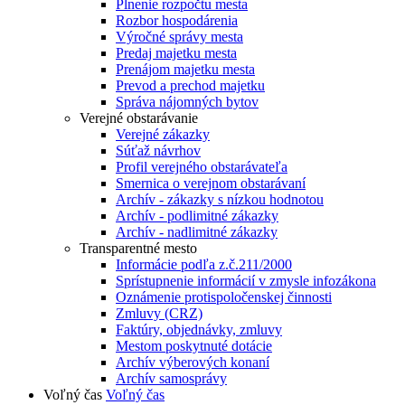
Plnenie rozpočtu mesta
Rozbor hospodárenia
Výročné správy mesta
Predaj majetku mesta
Prenájom majetku mesta
Prevod a prechod majetku
Správa nájomných bytov
Verejné obstarávanie
Verejné zákazky
Súťaž návrhov
Profil verejného obstarávateľa
Smernica o verejnom obstarávaní
Archív - zákazky s nízkou hodnotou
Archív - podlimitné zákazky
Archív - nadlimitné zákazky
Transparentné mesto
Informácie podľa z.č.211/2000
Sprístupnenie informácií v zmysle infozákona
Oznámenie protispoločenskej činnosti
Zmluvy (CRZ)
Faktúry, objednávky, zmluvy
Mestom poskytnuté dotácie
Archív výberových konaní
Archív samosprávy
Voľný čas
Voľný čas