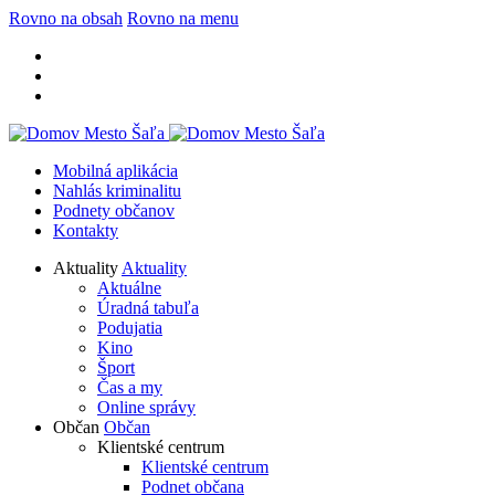
Rovno na obsah
Rovno na menu
Mobilná aplikácia
Nahlás kriminalitu
Podnety občanov
Kontakty
Aktuality
Aktuality
Aktuálne
Úradná tabuľa
Podujatia
Kino
Šport
Čas a my
Online správy
Občan
Občan
Klientské centrum
Klientské centrum
Podnet občana