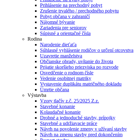
Prihlásenie na prechodný pobyt
Zrušenie trvalého / prechodného pobytu
Pobyt občana v zahraničí
Nájomné bývanie
Zariadenia pre seniorov
Súpisné a orientačné čísla
Rodina
Narodenie dieťaťa
Súhlasné vyhlásenie rodičov o určení otcovstva
Uzavretie manželstva
Občianske obrady, uvítanie do života
Prijatie skoršieho priezviska po rozvode
Osvedčenie o rodnom čísle
Vedenie osobitnej matriky
Vystavenie duplikátu matričného dokladu
Úmrtie občana
Výstavba
Vzory tlačív z.č. 25/2025 Z.z.
Stavebné konanie
Kolaudačné konanie
Drobné a jednoduché stavby, prípojky
Stavebné a udržiavacie práce
Návrh na povolenie zmeny v užívaní stavby
Návrh na zmenu stavby pred dokončením