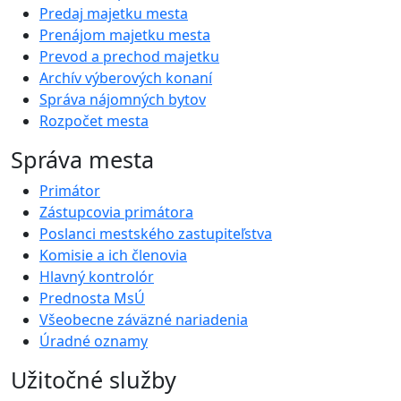
Predaj majetku mesta
Prenájom majetku mesta
Prevod a prechod majetku
Archív výberových konaní
Správa nájomných bytov
Rozpočet mesta
Správa mesta
Primátor
Zástupcovia primátora
Poslanci mestského zastupiteľstva
Komisie a ich členovia
Hlavný kontrolór
Prednosta MsÚ
Všeobecne záväzné nariadenia
Úradné oznamy
Užitočné služby