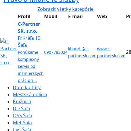
Zobraziť všetky kategórie
Profil
Mobil
E-mail
Web
P
C-Partner
SK, s.r.o.
Fr.Kráľa 19,
Šaľa
khandl@c-
www.c-
28
Ponúkame
0907783024
partnersk.com
partnersk.com
komplexný
servis od
inžinierskych
prác pri...
Dom kultúry
Mestská polícia
Knižnica
DD Šaľa
OSS Šaľa
Met Šaľa
CvČ Šaľa