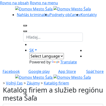
Rovno na obsah
Rovno na menu
Nahlás kriminalitu
Podnety občanov
Kontakty
SK
Powered by
Translate
Facebook
Google play
App Store
Späť hore
>
Voľný čas
>
Záujmy
>
Katalóg firiem
Katalóg firiem a služieb regiónu
mesta Šaľa