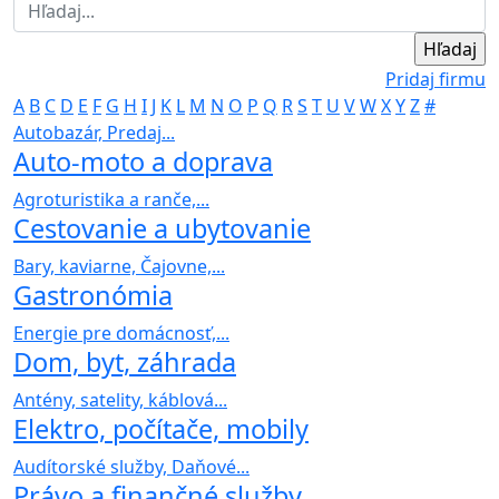
Pridaj firmu
A
B
C
D
E
F
G
H
I
J
K
L
M
N
O
P
Q
R
S
T
U
V
W
X
Y
Z
#
Autobazár, Predaj...
Auto-moto a doprava
Agroturistika a ranče,...
Cestovanie a ubytovanie
Bary, kaviarne, Čajovne,...
Gastronómia
Energie pre domácnosť,...
Dom, byt, záhrada
Antény, satelity, káblová...
Elektro, počítače, mobily
Audítorské služby, Daňové...
Právo a finančné služby