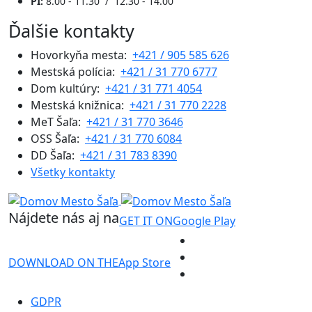
PI:
8.00 - 11.30 / 12.30 - 14.00
Ďalšie kontakty
Hovorkyňa mesta:
+421 / 905 585 626
Mestská polícia:
+421 / 31 770 6777
Dom kultúry:
+421 / 31 771 4054
Mestská knižnica:
+421 / 31 770 2228
MeT Šaľa:
+421 / 31 770 3646
OSS Šaľa:
+421 / 31 770 6084
DD Šaľa:
+421 / 31 783 8390
Všetky kontakty
Nájdete nás aj na
GET IT ON
Google Play
DOWNLOAD ON THE
App Store
GDPR