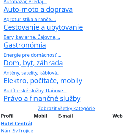
Autobazár, Predaj...
Auto-moto a doprava
Agroturistika a ranče,...
Cestovanie a ubytovanie
Bary, kaviarne, Čajovne,...
Gastronómia
Energie pre domácnosť,...
Dom, byt, záhrada
Antény, satelity, káblová...
Elektro, počítače, mobily
Audítorské služby, Daňové...
Právo a finančné služby
Zobraziť všetky kategórie
Profil
Mobil
E-mail
Web
Hotel Centrál
Nám.Sv.Trojice