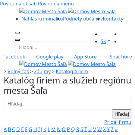
Rovno na obsah
Rovno na menu
Nahlás kriminalitu
Podnety občanov
Kontakty
SK
Facebook
Google play
App Store
Späť hore
>
Voľný čas
>
Záujmy
>
Katalóg firiem
Katalóg firiem a služieb regiónu
mesta Šaľa
Pridaj firmu
A
B
C
D
E
F
G
H
I
J
K
L
M
N
O
P
Q
R
S
T
U
V
W
X
Y
Z
#