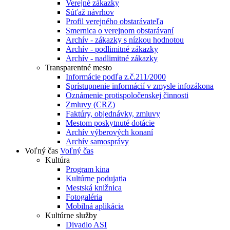
Verejné zákazky
Súťaž návrhov
Profil verejného obstarávateľa
Smernica o verejnom obstarávaní
Archív - zákazky s nízkou hodnotou
Archív - podlimitné zákazky
Archív - nadlimitné zákazky
Transparentné mesto
Informácie podľa z.č.211/2000
Sprístupnenie informácií v zmysle infozákona
Oznámenie protispoločenskej činnosti
Zmluvy (CRZ)
Faktúry, objednávky, zmluvy
Mestom poskytnuté dotácie
Archív výberových konaní
Archív samosprávy
Voľný čas
Voľný čas
Kultúra
Program kina
Kultúrne podujatia
Mestská knižnica
Fotogaléria
Mobilná aplikácia
Kultúrne služby
Divadlo ASI