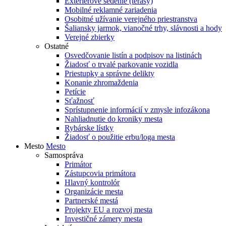
Exteriérové sedenie (terasy)
Mobilné reklamné zariadenia
Osobitné užívanie verejného priestranstva
Šaliansky jarmok, vianočné trhy, slávnosti a hody
Verejné zbierky
Ostatné
Osvedčovanie listín a podpisov na listinách
Žiadosť o trvalé parkovanie vozidla
Priestupky a správne delikty
Konanie zhromaždenia
Petície
Sťažnosť
Sprístupnenie informácií v zmysle infozákona
Nahliadnutie do kroniky mesta
Rybárske lístky
Žiadosť o použitie erbu/loga mesta
Mesto
Mesto
Samospráva
Primátor
Zástupcovia primátora
Hlavný kontrolór
Organizácie mesta
Partnerské mestá
Projekty EU a rozvoj mesta
Investičné zámery mesta