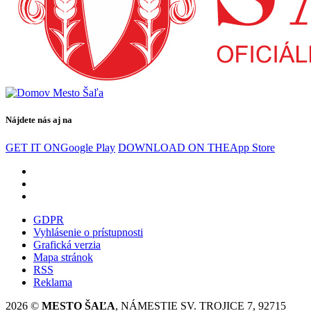
Nájdete nás aj na
GET IT ON
Google Play
DOWNLOAD ON THE
App Store
GDPR
Vyhlásenie o prístupnosti
Grafická verzia
Mapa stránok
RSS
Reklama
2026 ©
MESTO ŠAĽA
, NÁMESTIE SV. TROJICE 7, 92715