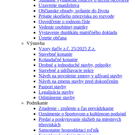
Uzavretie manželstva
Občianske obrady, uvítanie do života
Prijatie skoršieho priezviska po rozvode
Osvedčenie o rodnom čísle
Vedenie osobitnej matriky
Vystavenie duplikátu matričného dokladu
Úmrtie občana
Výstavba
Vzory tlačív z.č. 25/2025 Z.z.
Stavebné konanie
Kolaudačné konanie
Drobné a jednoduché stavby, prípojky
Stavebné a udržiavacie práce
Návrh na povolenie zmeny v užívaní stavby
Návrh na zmenu stavby pred dokončením
Pasport stavby
Legalizácia stavby
Odstránenie stavby
Podnikanie
Zriadenie - zrušenie a čas prevádzkarne
Oznámenie o športovom a kultúrnom podujatí
Predaj a poskytovanie služieb na miestnych
trhoviskách
Samostatne hospodáriaci roľník