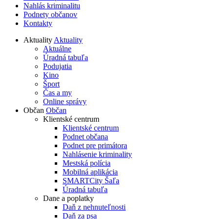
Nahlás kriminalitu
Podnety občanov
Kontakty
Aktuality
Aktuality
Aktuálne
Úradná tabuľa
Podujatia
Kino
Šport
Čas a my
Online správy
Občan
Občan
Klientské centrum
Klientské centrum
Podnet občana
Podnet pre primátora
Nahlásenie kriminality
Mestská polícia
Mobilná aplikácia
SMARTCity Šaľa
Úradná tabuľa
Dane a poplatky
Daň z nehnuteľnosti
Daň za psa