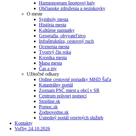
Harmonogram športovej haly
Občianske združenia a neziskovky
O meste
Symboly mesta
História mesta
Kultúrne pamiatky
Geografia, obyvateľstvo
Infraštruktúra, cestovný ruch
Ocenenia mesta
Tvorivý čin roka
Kronika mesta
Mapa mesta
Čas a my
Užitočné odkazy
Online cestovné poriadky MHD Šaľa
Katastrálny portál
Zoznam PSČ miest a obcí v SR
Centrum právnej pomoci
Stopline.sk
Pomoc.sk
Zodpovedne.sk
Ústredný portál verejných služieb
Kontakty
Voľby 24.10.2026