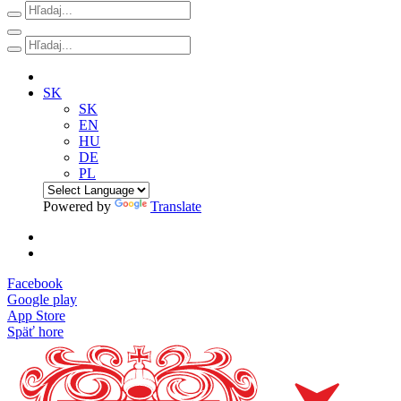
SK
SK
EN
HU
DE
PL
Powered by
Translate
Facebook
Google play
App Store
Späť hore