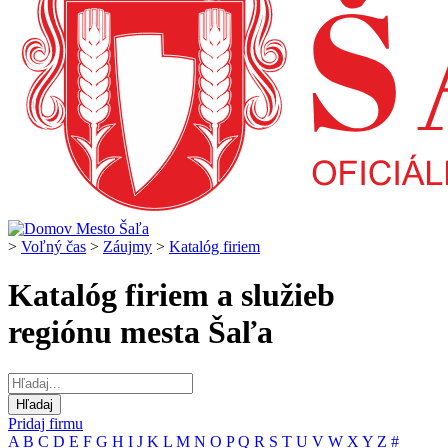
>
Voľný čas
>
Záujmy
>
Katalóg firiem
Katalóg firiem a služieb
regiónu mesta Šaľa
Pridaj firmu
A
B
C
D
E
F
G
H
I
J
K
L
M
N
O
P
Q
R
S
T
U
V
W
X
Y
Z
#