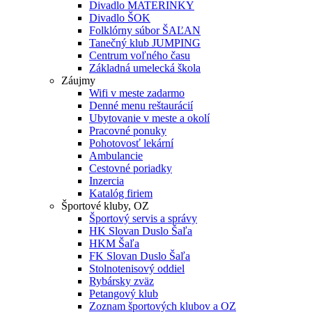
Divadlo MATERINKY
Divadlo ŠOK
Folklórny súbor ŠAĽAN
Tanečný klub JUMPING
Centrum voľného času
Základná umelecká škola
Záujmy
Wifi v meste zadarmo
Denné menu reštaurácií
Ubytovanie v meste a okolí
Pracovné ponuky
Pohotovosť lekární
Ambulancie
Cestovné poriadky
Inzercia
Katalóg firiem
Športové kluby, OZ
Športový servis a správy
HK Slovan Duslo Šaľa
HKM Šaľa
FK Slovan Duslo Šaľa
Stolnotenisový oddiel
Rybársky zväz
Petangový klub
Zoznam športových klubov a OZ