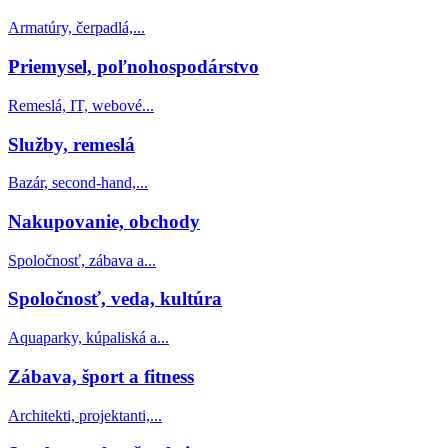
Armatúry, čerpadlá,...
Priemysel, poľnohospodárstvo
Remeslá, IT, webové...
Služby, remeslá
Bazár, second-hand,...
Nakupovanie, obchody
Spoločnosť, zábava a...
Spoločnosť, veda, kultúra
Aquaparky, kúpaliská a...
Zábava, šport a fitness
Architekti, projektanti,...