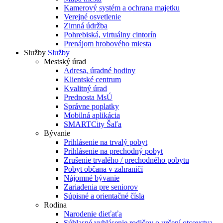
Kamerový systém a ochrana majetku
Verejné osvetlenie
Zimná údržba
Pohrebiská, virtuálny cintorín
Prenájom hrobového miesta
Služby
Služby
Mestský úrad
Adresa, úradné hodiny
Klientské centrum
Kvalitný úrad
Prednosta MsÚ
Správne poplatky
Mobilná aplikácia
SMARTCity Šaľa
Bývanie
Prihlásenie na trvalý pobyt
Prihlásenie na prechodný pobyt
Zrušenie trvalého / prechodného pobytu
Pobyt občana v zahraničí
Nájomné bývanie
Zariadenia pre seniorov
Súpisné a orientačné čísla
Rodina
Narodenie dieťaťa
Súhlasné vyhlásenie rodičov o určení otcovstva