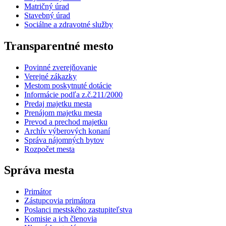
Matričný úrad
Stavebný úrad
Sociálne a zdravotné služby
Transparentné mesto
Povinné zverejňovanie
Verejné zákazky
Mestom poskytnuté dotácie
Informácie podľa z.č.211/2000
Predaj majetku mesta
Prenájom majetku mesta
Prevod a prechod majetku
Archív výberových konaní
Správa nájomných bytov
Rozpočet mesta
Správa mesta
Primátor
Zástupcovia primátora
Poslanci mestského zastupiteľstva
Komisie a ich členovia