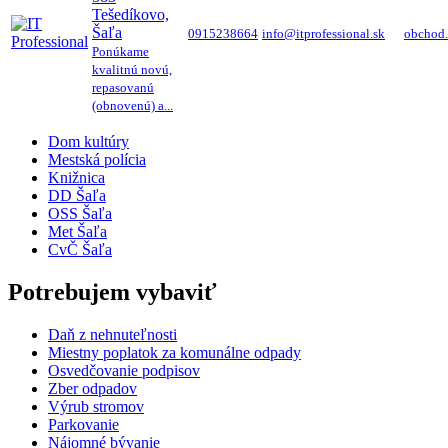
Tešedíkovo,
Šaľa
0915238664
info@itprofessional.sk
obchod.
Ponúkame
kvalitnú novú,
repasovanú
(obnovenú) a...
Dom kultúry
Mestská polícia
Knižnica
DD Šaľa
OSS Šaľa
Met Šaľa
CvČ Šaľa
Potrebujem vybaviť
Daň z nehnuteľnosti
Miestny poplatok za komunálne odpady
Osvedčovanie podpisov
Zber odpadov
Výrub stromov
Parkovanie
Nájomné bývanie