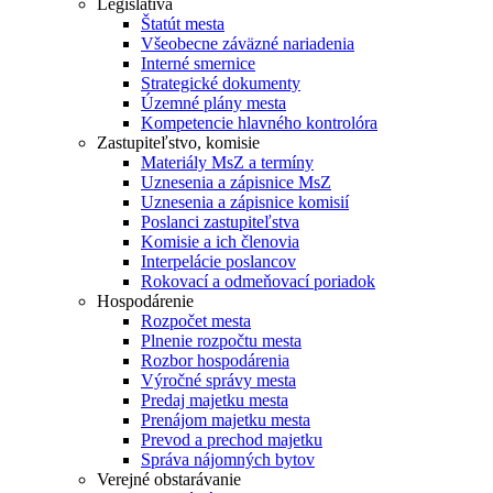
Legislatíva
Štatút mesta
Všeobecne záväzné nariadenia
Interné smernice
Strategické dokumenty
Územné plány mesta
Kompetencie hlavného kontrolóra
Zastupiteľstvo, komisie
Materiály MsZ a termíny
Uznesenia a zápisnice MsZ
Uznesenia a zápisnice komisií
Poslanci zastupiteľstva
Komisie a ich členovia
Interpelácie poslancov
Rokovací a odmeňovací poriadok
Hospodárenie
Rozpočet mesta
Plnenie rozpočtu mesta
Rozbor hospodárenia
Výročné správy mesta
Predaj majetku mesta
Prenájom majetku mesta
Prevod a prechod majetku
Správa nájomných bytov
Verejné obstarávanie