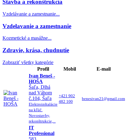
Stavba a rekonštrukcia
Vzdelávanie a zamestnanie...
Vzdelavanie a zamestnanie
Kozmetické a masážne...
Zdravie, krása, chudnutie
Zobraziť všetky kategórie
Profil
Mobil
E-mail
Ivan Beneš -
HOŠA
Šaľa, Dlhá
nad Váhom
+421 902
č.104, Šaľa
benesivan21@gmail.com
482 100
Elektroinštalácie
na kľúč.
Novostavby,
rekonštrukcie,...
IT
Professional
583