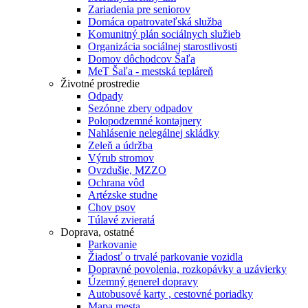
Zariadenia pre seniorov
Domáca opatrovateľská služba
Komunitný plán sociálnych služieb
Organizácia sociálnej starostlivosti
Domov dôchodcov Šaľa
MeT Šaľa - mestská tepláreň
Životné prostredie
Odpady
Sezónne zbery odpadov
Polopodzemné kontajnery
Nahlásenie nelegálnej skládky
Zeleň a údržba
Výrub stromov
Ovzdušie, MZZO
Ochrana vôd
Artézske studne
Chov psov
Túlavé zvieratá
Doprava, ostatné
Parkovanie
Žiadosť o trvalé parkovanie vozidla
Dopravné povolenia, rozkopávky a uzávierky
Územný generel dopravy
Autobusové karty , cestovné poriadky
Mapa mesta