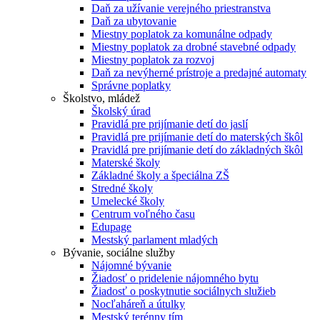
Daň za užívanie verejného priestranstva
Daň za ubytovanie
Miestny poplatok za komunálne odpady
Miestny poplatok za drobné stavebné odpady
Miestny poplatok za rozvoj
Daň za nevýherné prístroje a predajné automaty
Správne poplatky
Školstvo, mládež
Školský úrad
Pravidlá pre prijímanie detí do jaslí
Pravidlá pre prijímanie detí do materských škôl
Pravidlá pre prijímanie detí do základných škôl
Materské školy
Základné školy a špeciálna ZŠ
Stredné školy
Umelecké školy
Centrum voľného času
Edupage
Mestský parlament mladých
Bývanie, sociálne služby
Nájomné bývanie
Žiadosť o pridelenie nájomného bytu
Žiadosť o poskytnutie sociálnych služieb
Nocľaháreň a útulky
Mestský terénny tím