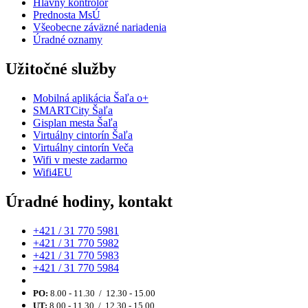
Hlavný kontrolór
Prednosta MsÚ
Všeobecne záväzné nariadenia
Úradné oznamy
Užitočné služby
Mobilná aplikácia Šaľa o+
SMARTCity Šaľa
Gisplan mesta Šaľa
Virtuálny cintorín Šaľa
Virtuálny cintorín Veča
Wifi v meste zadarmo
Wifi4EU
Úradné hodiny, kontakt
+421 / 31 770 5981
+421 / 31 770 5982
+421 / 31 770 5983
+421 / 31 770 5984
PO:
8.00 - 11.30 / 12.30 - 15.00
UT:
8.00 - 11.30 / 12.30 - 15.00