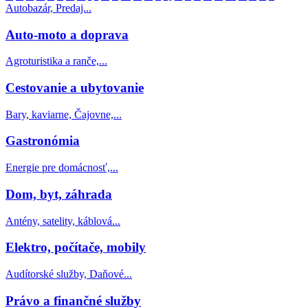
Autobazár, Predaj...
Auto-moto a doprava
Agroturistika a ranče,...
Cestovanie a ubytovanie
Bary, kaviarne, Čajovne,...
Gastronómia
Energie pre domácnosť,...
Dom, byt, záhrada
Antény, satelity, káblová...
Elektro, počítače, mobily
Audítorské služby, Daňové...
Právo a finančné služby