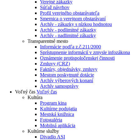
Verejné zákazky
Súťaž návrhov
Profil verejného obstarávateľa
Smernica o verejnom obstarávaní
Archív - zákazky s nízkou hodnotou
Archív - podlimitné zákazky
Archív - nadlimitné zákazky
Transparentné mesto
Informácie podľa z.č.211/2000
Sprístupnenie informácií v zmysle infozákona
Oznámenie protispoločenskej činnosti
Zmluvy (CRZ)
Faktúry, objednávky, zmluvy
Mestom poskytnuté dotácie
Archív výberových konaní
Archív samosprávy
Voľný čas
Voľný čas
Kultúra
Program kina
Kultúrne podujatia
Mestská knižnica
Fotogaléria
Mobilná aplikácia
Kultúrne služby
Divadlo ASI