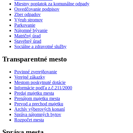
Miestny poplatok za komunálne odpady
Osvedčovanie podpisov
Zber odpadov
Výrub stromov
Parkovanie
Nájomné bývanie
Matričný úrad
Stavebný úrad
Sociálne a zdravotné služby
Transparentné mesto
Povinné zverejňovanie
Verejné zákazky
Mestom poskytnuté dotácie
Informácie podľa z.č.211/2000
Predaj majetku mesta
Prenájom majetku mesta
Prevod a prechod majetku
Archív výberových konaní
Správa nájomných bytov
Rozpočet mesta
Správa mesta