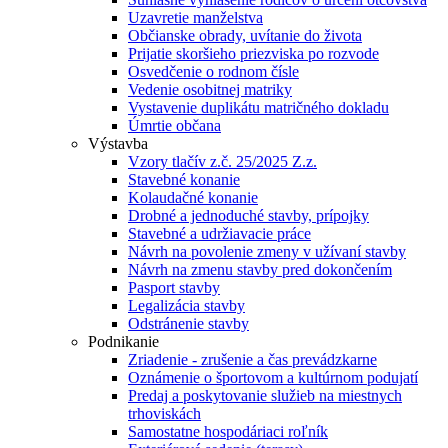
Uzavretie manželstva
Občianske obrady, uvítanie do života
Prijatie skoršieho priezviska po rozvode
Osvedčenie o rodnom čísle
Vedenie osobitnej matriky
Vystavenie duplikátu matričného dokladu
Úmrtie občana
Výstavba
Vzory tlačív z.č. 25/2025 Z.z.
Stavebné konanie
Kolaudačné konanie
Drobné a jednoduché stavby, prípojky
Stavebné a udržiavacie práce
Návrh na povolenie zmeny v užívaní stavby
Návrh na zmenu stavby pred dokončením
Pasport stavby
Legalizácia stavby
Odstránenie stavby
Podnikanie
Zriadenie - zrušenie a čas prevádzkarne
Oznámenie o športovom a kultúrnom podujatí
Predaj a poskytovanie služieb na miestnych
trhoviskách
Samostatne hospodáriaci roľník