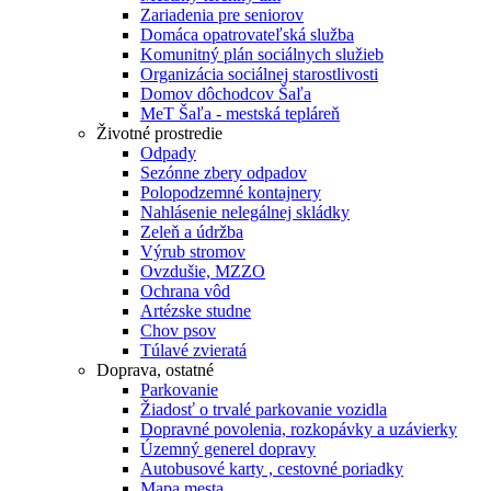
Zariadenia pre seniorov
Domáca opatrovateľská služba
Komunitný plán sociálnych služieb
Organizácia sociálnej starostlivosti
Domov dôchodcov Šaľa
MeT Šaľa - mestská tepláreň
Životné prostredie
Odpady
Sezónne zbery odpadov
Polopodzemné kontajnery
Nahlásenie nelegálnej skládky
Zeleň a údržba
Výrub stromov
Ovzdušie, MZZO
Ochrana vôd
Artézske studne
Chov psov
Túlavé zvieratá
Doprava, ostatné
Parkovanie
Žiadosť o trvalé parkovanie vozidla
Dopravné povolenia, rozkopávky a uzávierky
Územný generel dopravy
Autobusové karty , cestovné poriadky
Mapa mesta