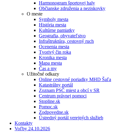
Harmonogram športovej haly
Občianske združenia a neziskovky
O meste
Symboly mesta
História mesta
Kultúrne pamiatky
Geografia, obyvateľstvo
Infraštruktúra, cestovný ruch
Ocenenia mesta
Tvorivý čin roka
Kronika mesta
Mapa mesta
Čas a my
Užitočné odkazy
Online cestovné poriadky MHD Šaľa
Katastrálny portál
Zoznam PSČ miest a obcí v SR
Centrum právnej pomoci
Stopline.sk
Pomoc.sk
Zodpovedne.sk
Ústredný portál verejných služieb
Kontakty
Voľby 24.10.2026