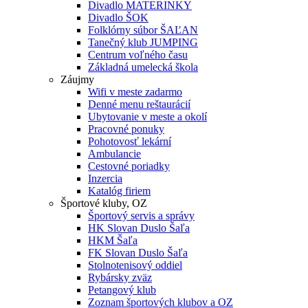
Divadlo MATERINKY
Divadlo ŠOK
Folklórny súbor ŠAĽAN
Tanečný klub JUMPING
Centrum voľného času
Základná umelecká škola
Záujmy
Wifi v meste zadarmo
Denné menu reštaurácií
Ubytovanie v meste a okolí
Pracovné ponuky
Pohotovosť lekární
Ambulancie
Cestovné poriadky
Inzercia
Katalóg firiem
Športové kluby, OZ
Športový servis a správy
HK Slovan Duslo Šaľa
HKM Šaľa
FK Slovan Duslo Šaľa
Stolnotenisový oddiel
Rybársky zväz
Petangový klub
Zoznam športových klubov a OZ