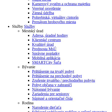
Kamerový systém a ochrana majetku
Verejné osvetlenie
Zimná údržba
Pohrebiská, virtuálny cintorín
Prenájom hrobového miesta
Služby
Služby
Mestský úrad
Adresa, úradné hodiny
Klientské centrum
Kvalitný úrad
Prednosta MsÚ
Správne poplatky
Mobilná aplikácia
SMARTCity Šaľa
Bývanie
Prihlásenie na trvalý pobyt
Prihlásenie na prechodný pobyt
Zrušenie trvalého / prechodného pobytu
Pobyt občana v zahraničí
Nájomné bývanie
Zariadenia pre seniorov
Súpisné a orientačné čísla
Rodina
Narodenie dieťaťa
Súhlasné vyhlásenie rodičov o určení otcovstva