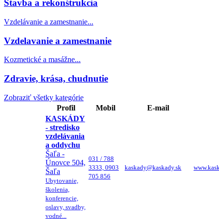
Stavba a rekonštrukcia
Vzdelávanie a zamestnanie...
Vzdelavanie a zamestnanie
Kozmetické a masážne...
Zdravie, krása, chudnutie
Zobraziť všetky kategórie
Profil
Mobil
E-mail
KASKÁDY
- stredisko
vzdelávania
a oddychu
Šaľa -
031 / 788
Únovce 504,
3333, 0903
kaskady@kaskady.sk
www.kask
Šaľa
705 856
Ubytovanie,
školenia,
konferencie,
oslavy, svadby,
vodné...