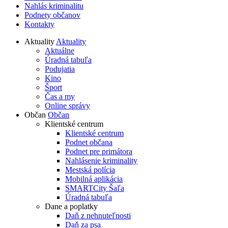
Nahlás kriminalitu
Podnety občanov
Kontakty
Aktuality
Aktuality
Aktuálne
Úradná tabuľa
Podujatia
Kino
Šport
Čas a my
Online správy
Občan
Občan
Klientské centrum
Klientské centrum
Podnet občana
Podnet pre primátora
Nahlásenie kriminality
Mestská polícia
Mobilná aplikácia
SMARTCity Šaľa
Úradná tabuľa
Dane a poplatky
Daň z nehnuteľnosti
Daň za psa