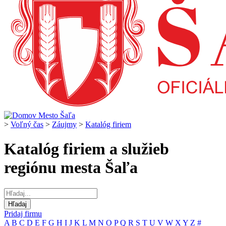
>
Voľný čas
>
Záujmy
>
Katalóg firiem
Katalóg firiem a služieb
regiónu mesta Šaľa
Pridaj firmu
A
B
C
D
E
F
G
H
I
J
K
L
M
N
O
P
Q
R
S
T
U
V
W
X
Y
Z
#