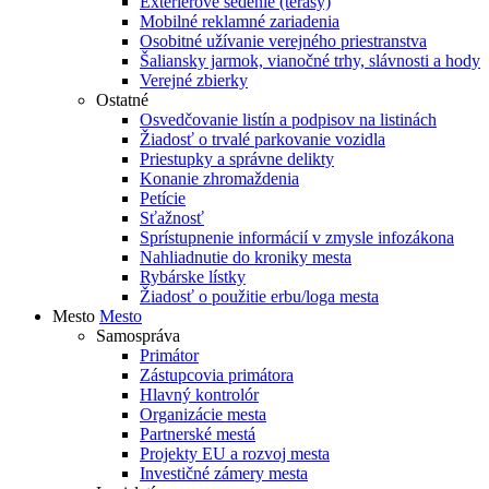
Exteriérové sedenie (terasy)
Mobilné reklamné zariadenia
Osobitné užívanie verejného priestranstva
Šaliansky jarmok, vianočné trhy, slávnosti a hody
Verejné zbierky
Ostatné
Osvedčovanie listín a podpisov na listinách
Žiadosť o trvalé parkovanie vozidla
Priestupky a správne delikty
Konanie zhromaždenia
Petície
Sťažnosť
Sprístupnenie informácií v zmysle infozákona
Nahliadnutie do kroniky mesta
Rybárske lístky
Žiadosť o použitie erbu/loga mesta
Mesto
Mesto
Samospráva
Primátor
Zástupcovia primátora
Hlavný kontrolór
Organizácie mesta
Partnerské mestá
Projekty EU a rozvoj mesta
Investičné zámery mesta