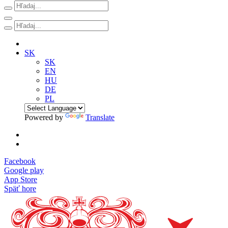
SK
SK
EN
HU
DE
PL
Powered by
Translate
Facebook
Google play
App Store
Späť hore