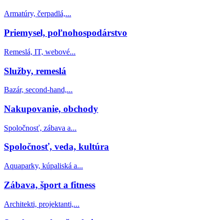
Armatúry, čerpadlá,...
Priemysel, poľnohospodárstvo
Remeslá, IT, webové...
Služby, remeslá
Bazár, second-hand,...
Nakupovanie, obchody
Spoločnosť, zábava a...
Spoločnosť, veda, kultúra
Aquaparky, kúpaliská a...
Zábava, šport a fitness
Architekti, projektanti,...