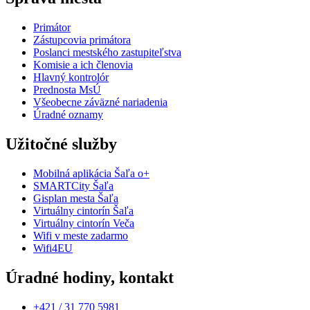
Primátor
Zástupcovia primátora
Poslanci mestského zastupiteľstva
Komisie a ich členovia
Hlavný kontrolór
Prednosta MsÚ
Všeobecne záväzné nariadenia
Úradné oznamy
Užitočné služby
Mobilná aplikácia Šaľa o+
SMARTCity Šaľa
Gisplan mesta Šaľa
Virtuálny cintorín Šaľa
Virtuálny cintorín Veča
Wifi v meste zadarmo
Wifi4EU
Úradné hodiny, kontakt
+421 / 31 770 5981