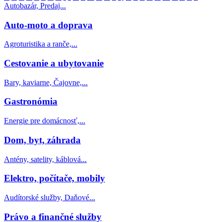
Autobazár, Predaj...
Auto-moto a doprava
Agroturistika a ranče,...
Cestovanie a ubytovanie
Bary, kaviarne, Čajovne,...
Gastronómia
Energie pre domácnosť,...
Dom, byt, záhrada
Antény, satelity, káblová...
Elektro, počítače, mobily
Audítorské služby, Daňové...
Právo a finančné služby