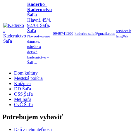
Kaderko -
Kaderníctvo
Šaľa
Hlavná 45/4,
92701 Šaľa,
Šaľa
services
0949741500
kaderko.sala@gmail.com
Novootvorené
lang=sk
dámske,
pánske a
detské
kaderníctvo v
Šali ...
Dom kultúry
Mestská polícia
Knižnica
DD Šaľa
OSS Šaľa
Met Šaľa
CvČ Šaľa
Potrebujem vybaviť
Daň z nehnuteľnosti