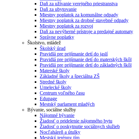
Daň za užívanie verejného priestranstva
Daň za ubytovanie
Miestny poplatok za komunálne odpady
Miestny poplatok za drobné stavebné odpady
Miestny poplatok za rozvoj
Daň za nevýherné prístroje a predajné automaty
Správne poplatky
Školstvo, mládež
Školský úrad
Pravidlá pre prijímanie detí do jaslí
Pravidlá pre prijímanie detí do materských škôl
Pravidlá pre prijímanie detí do základných škôl
Materské školy
Základné školy a špeciálna ZŠ
Stredné školy
Umelecké školy
Centrum voľného času
Edupage
Mestský parlament mladých
Bývanie, sociálne služby
Nájomné bývanie
Žiadosť o pridelenie nájomného bytu
Žiadosť o poskytnutie sociálnych služieb
Nocľaháreň a útulky
Mestský terénny tím