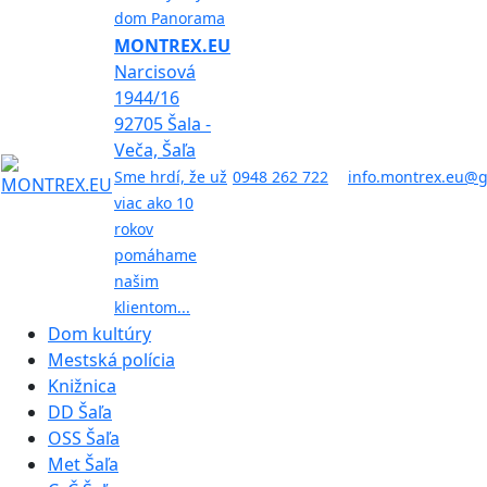
dom Panorama
MONTREX.EU
Narcisová
1944/16
92705 Šala -
Veča, Šaľa
Sme hrdí, že už
0948 262 722
info.montrex.eu@
viac ako 10
rokov
pomáhame
našim
klientom...
Dom kultúry
Mestská polícia
Knižnica
DD Šaľa
OSS Šaľa
Met Šaľa