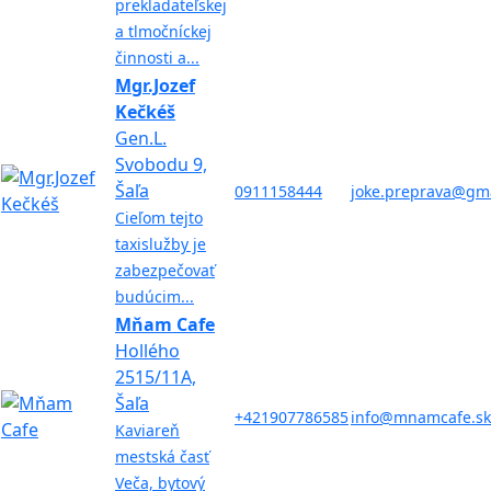
prekladateľskej
a tlmočníckej
činnosti a...
Mgr.Jozef
Kečkéš
Gen.L.
Svobodu 9,
Šaľa
0911158444
joke.preprava@gm
Cieľom tejto
taxislužby je
zabezpečovať
budúcim...
Mňam Cafe
Hollého
2515/11A,
Šaľa
+421907786585
info@mnamcafe.sk
Kaviareň
mestská časť
Veča, bytový