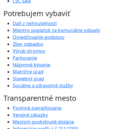
CvČ Šaľa
Potrebujem vybaviť
Daň z nehnuteľnosti
Miestny poplatok za komunálne odpady
Osvedčovanie podpisov
Zber odpadov
Výrub stromov
Parkovanie
Nájomné bývanie
Matričný úrad
Stavebný úrad
Sociálne a zdravotné služby
Transparentné mesto
Povinné zverejňovanie
Verejné zákazky
Mestom poskytnuté dotácie
Informácie podľa z.č.211/2000