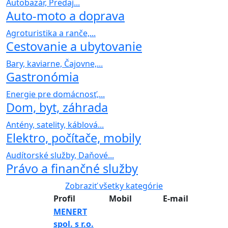
Autobazár, Predaj...
Auto-moto a doprava
Agroturistika a ranče,...
Cestovanie a ubytovanie
Bary, kaviarne, Čajovne,...
Gastronómia
Energie pre domácnosť,...
Dom, byt, záhrada
Antény, satelity, káblová...
Elektro, počítače, mobily
Audítorské služby, Daňové...
Právo a finančné služby
Zobraziť všetky kategórie
Profil
Mobil
E-mail
MENERT
spol. s r.o.