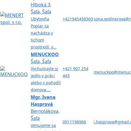
Hlboká 3,
Šaľa, Šaľa
Ubytovňa
+421945458303
sona.wollnerova@
Poplar sa
nachádza v
tichom
prostredí, v...
MENUCKOO
Šaľa, Šaľa
Vychutnajte si
+421 907 254
menuckoo@menuck
jedlo v práci
443
alebo v pohodlí
domova....
Mgr. Ivana
Hasprová
Bernolákova,
Šaľa
0911196966
i.hasprova@gmail
Venujeme sa