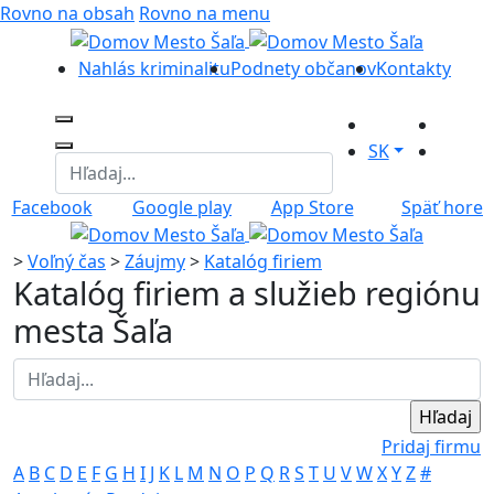
Rovno na obsah
Rovno na menu
Nahlás kriminalitu
Podnety občanov
Kontakty
SK
Facebook
Google play
App Store
Späť hore
>
Voľný čas
>
Záujmy
>
Katalóg firiem
Katalóg firiem a služieb regiónu
mesta Šaľa
Pridaj firmu
A
B
C
D
E
F
G
H
I
J
K
L
M
N
O
P
Q
R
S
T
U
V
W
X
Y
Z
#