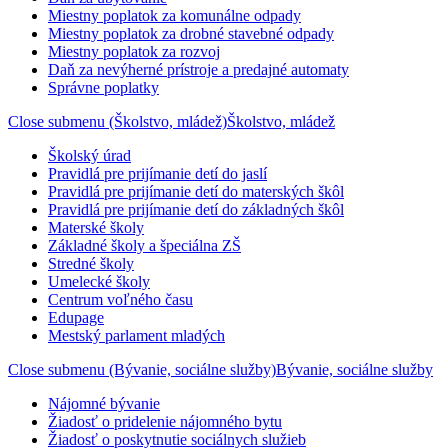
Miestny poplatok za komunálne odpady
Miestny poplatok za drobné stavebné odpady
Miestny poplatok za rozvoj
Daň za nevýherné prístroje a predajné automaty
Správne poplatky
Close submenu (Školstvo, mládež)
Školstvo, mládež
Školský úrad
Pravidlá pre prijímanie detí do jaslí
Pravidlá pre prijímanie detí do materských škôl
Pravidlá pre prijímanie detí do základných škôl
Materské školy
Základné školy a špeciálna ZŠ
Stredné školy
Umelecké školy
Centrum voľného času
Edupage
Mestský parlament mladých
Close submenu (Bývanie, sociálne služby)
Bývanie, sociálne služby
Nájomné bývanie
Žiadosť o pridelenie nájomného bytu
Žiadosť o poskytnutie sociálnych služieb