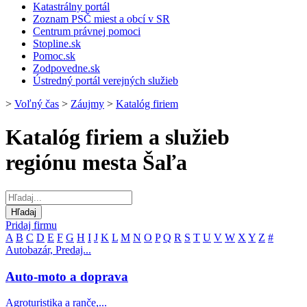
Katastrálny portál
Zoznam PSČ miest a obcí v SR
Centrum právnej pomoci
Stopline.sk
Pomoc.sk
Zodpovedne.sk
Ústredný portál verejných služieb
>
Voľný čas
>
Záujmy
>
Katalóg firiem
Katalóg firiem a služieb
regiónu mesta Šaľa
Pridaj firmu
A
B
C
D
E
F
G
H
I
J
K
L
M
N
O
P
Q
R
S
T
U
V
W
X
Y
Z
#
Autobazár, Predaj...
Auto-moto a doprava
Agroturistika a ranče,...