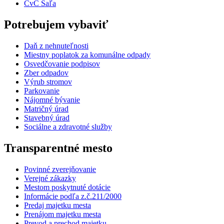
CvČ Šaľa
Potrebujem vybaviť
Daň z nehnuteľnosti
Miestny poplatok za komunálne odpady
Osvedčovanie podpisov
Zber odpadov
Výrub stromov
Parkovanie
Nájomné bývanie
Matričný úrad
Stavebný úrad
Sociálne a zdravotné služby
Transparentné mesto
Povinné zverejňovanie
Verejné zákazky
Mestom poskytnuté dotácie
Informácie podľa z.č.211/2000
Predaj majetku mesta
Prenájom majetku mesta
Prevod a prechod majetku