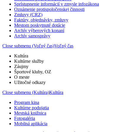
Sprístupnenie informácií v zmysle infozákona
Oznámenie protispoločenskej činnosti
Zmluvy (CRZ)
Faktúry, objednávky, zmluvy
Mestom poskytnuté dotácie
Archív výberových konaní
Archív samosprávy
Close submenu (Voľný čas)
Voľný čas
Kultúra
Kultúrne služby
Záujmy
Športové kluby, OZ
O meste
Užitočné odkazy
Close submenu (Kultúra)
Kultúra
Program kina
Kultúrne podujatia
Mestská knižnica
Fotogaléria
Mobilná aplikácia