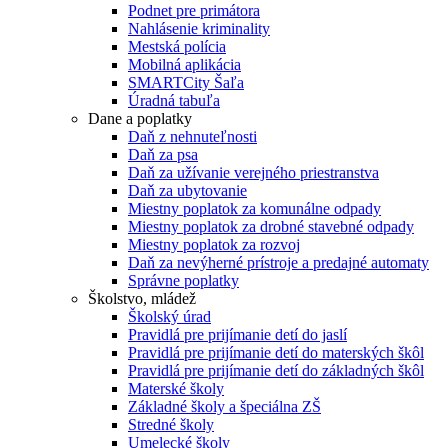
Podnet pre primátora
Nahlásenie kriminality
Mestská polícia
Mobilná aplikácia
SMARTCity Šaľa
Úradná tabuľa
Dane a poplatky
Daň z nehnuteľnosti
Daň za psa
Daň za užívanie verejného priestranstva
Daň za ubytovanie
Miestny poplatok za komunálne odpady
Miestny poplatok za drobné stavebné odpady
Miestny poplatok za rozvoj
Daň za nevýherné prístroje a predajné automaty
Správne poplatky
Školstvo, mládež
Školský úrad
Pravidlá pre prijímanie detí do jaslí
Pravidlá pre prijímanie detí do materských škôl
Pravidlá pre prijímanie detí do základných škôl
Materské školy
Základné školy a špeciálna ZŠ
Stredné školy
Umelecké školy