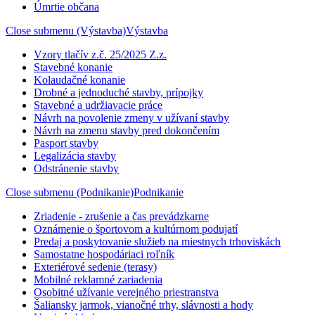
Úmrtie občana
Close submenu (Výstavba)
Výstavba
Vzory tlačív z.č. 25/2025 Z.z.
Stavebné konanie
Kolaudačné konanie
Drobné a jednoduché stavby, prípojky
Stavebné a udržiavacie práce
Návrh na povolenie zmeny v užívaní stavby
Návrh na zmenu stavby pred dokončením
Pasport stavby
Legalizácia stavby
Odstránenie stavby
Close submenu (Podnikanie)
Podnikanie
Zriadenie - zrušenie a čas prevádzkarne
Oznámenie o športovom a kultúrnom podujatí
Predaj a poskytovanie služieb na miestnych trhoviskách
Samostatne hospodáriaci roľník
Exteriérové sedenie (terasy)
Mobilné reklamné zariadenia
Osobitné užívanie verejného priestranstva
Šaliansky jarmok, vianočné trhy, slávnosti a hody