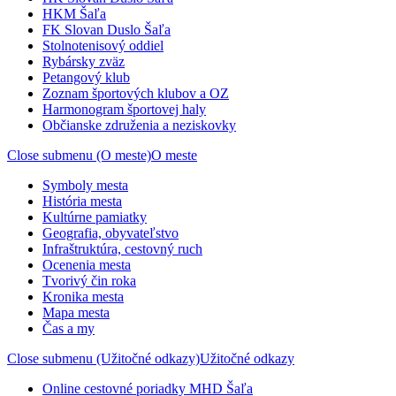
HKM Šaľa
FK Slovan Duslo Šaľa
Stolnotenisový oddiel
Rybársky zväz
Petangový klub
Zoznam športových klubov a OZ
Harmonogram športovej haly
Občianske združenia a neziskovky
Close submenu (O meste)
O meste
Symboly mesta
História mesta
Kultúrne pamiatky
Geografia, obyvateľstvo
Infraštruktúra, cestovný ruch
Ocenenia mesta
Tvorivý čin roka
Kronika mesta
Mapa mesta
Čas a my
Close submenu (Užitočné odkazy)
Užitočné odkazy
Online cestovné poriadky MHD Šaľa