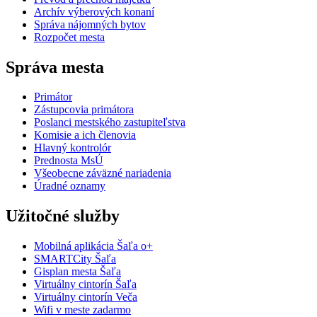
Archív výberových konaní
Správa nájomných bytov
Rozpočet mesta
Správa mesta
Primátor
Zástupcovia primátora
Poslanci mestského zastupiteľstva
Komisie a ich členovia
Hlavný kontrolór
Prednosta MsÚ
Všeobecne záväzné nariadenia
Úradné oznamy
Užitočné služby
Mobilná aplikácia Šaľa o+
SMARTCity Šaľa
Gisplan mesta Šaľa
Virtuálny cintorín Šaľa
Virtuálny cintorín Veča
Wifi v meste zadarmo