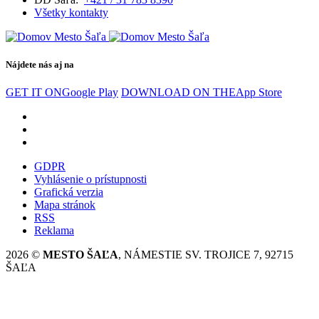
Všetky kontakty
Nájdete nás aj na
GET IT ON
Google Play
DOWNLOAD ON THE
App Store
GDPR
Vyhlásenie o prístupnosti
Grafická verzia
Mapa stránok
RSS
Reklama
2026 ©
MESTO ŠAĽA
, NÁMESTIE SV. TROJICE 7, 92715
ŠAĽA