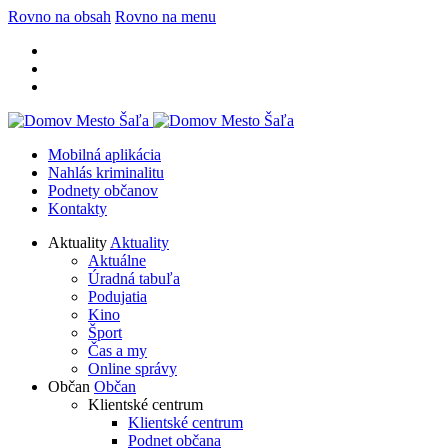
Rovno na obsah
Rovno na menu
Mobilná aplikácia
Nahlás kriminalitu
Podnety občanov
Kontakty
Aktuality
Aktuality
Aktuálne
Úradná tabuľa
Podujatia
Kino
Šport
Čas a my
Online správy
Občan
Občan
Klientské centrum
Klientské centrum
Podnet občana