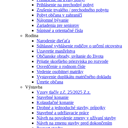
Prihlásenie na prechodný pobyt
Zrušenie trvalého / prechodného pobytu
Pobyt občana v zahraničí
Nájomné bývanie
Zariadenia pre seniorov
Súpisné a orientačné čísla
Rodina
Narodenie dieťaťa
Súhlasné vyhlásenie rodičov o určení otcovstva
Uzavretie manželstva
Občianske obrady, uvítanie do života
Prijatie skoršieho priezviska po rozvode
Osvedčenie o rodnom čísle
Vedenie osobitnej matriky
Vystavenie duplikátu matričného dokladu
Úmrtie občana
Výstavba
Vzory tlačív z.č. 25/2025 Z.z.
Stavebné konanie
Kolaudačné konanie
Drobné a jednoduché stavby, prípojky
Stavebné a udržiavacie práce
Návrh na povolenie zmeny v užívaní stavby
Návrh na zmenu stavby pred dokončením