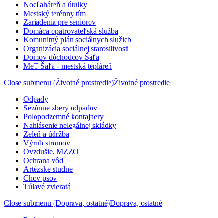
Nocľaháreň a útulky
Mestský terénny tím
Zariadenia pre seniorov
Domáca opatrovateľská služba
Komunitný plán sociálnych služieb
Organizácia sociálnej starostlivosti
Domov dôchodcov Šaľa
MeT Šaľa - mestská tepláreň
Close submenu (Životné prostredie)
Životné prostredie
Odpady
Sezónne zbery odpadov
Polopodzemné kontajnery
Nahlásenie nelegálnej skládky
Zeleň a údržba
Výrub stromov
Ovzdušie, MZZO
Ochrana vôd
Artézske studne
Chov psov
Túlavé zvieratá
Close submenu (Doprava, ostatné)
Doprava, ostatné