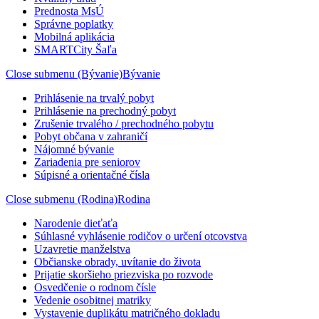
Prednosta MsÚ
Správne poplatky
Mobilná aplikácia
SMARTCity Šaľa
Close submenu (Bývanie)
Bývanie
Prihlásenie na trvalý pobyt
Prihlásenie na prechodný pobyt
Zrušenie trvalého / prechodného pobytu
Pobyt občana v zahraničí
Nájomné bývanie
Zariadenia pre seniorov
Súpisné a orientačné čísla
Close submenu (Rodina)
Rodina
Narodenie dieťaťa
Súhlasné vyhlásenie rodičov o určení otcovstva
Uzavretie manželstva
Občianske obrady, uvítanie do života
Prijatie skoršieho priezviska po rozvode
Osvedčenie o rodnom čísle
Vedenie osobitnej matriky
Vystavenie duplikátu matričného dokladu