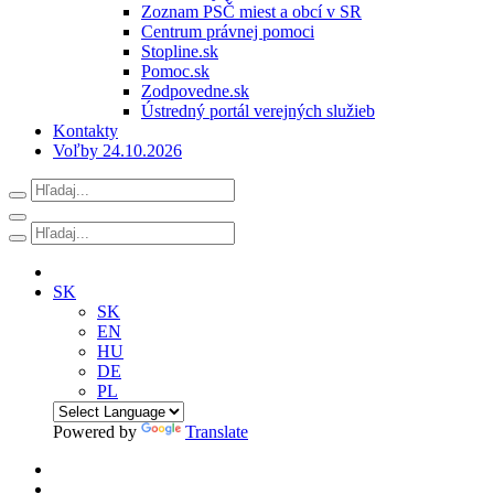
Zoznam PSČ miest a obcí v SR
Centrum právnej pomoci
Stopline.sk
Pomoc.sk
Zodpovedne.sk
Ústredný portál verejných služieb
Kontakty
Voľby 24.10.2026
SK
SK
EN
HU
DE
PL
Powered by
Translate