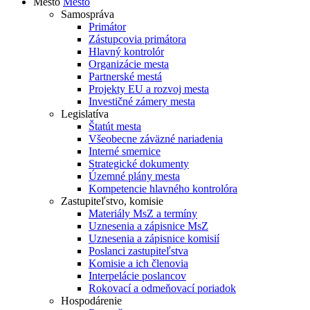
Mesto
Mesto
Samospráva
Primátor
Zástupcovia primátora
Hlavný kontrolór
Organizácie mesta
Partnerské mestá
Projekty EU a rozvoj mesta
Investičné zámery mesta
Legislatíva
Štatút mesta
Všeobecne záväzné nariadenia
Interné smernice
Strategické dokumenty
Územné plány mesta
Kompetencie hlavného kontrolóra
Zastupiteľstvo, komisie
Materiály MsZ a termíny
Uznesenia a zápisnice MsZ
Uznesenia a zápisnice komisií
Poslanci zastupiteľstva
Komisie a ich členovia
Interpelácie poslancov
Rokovací a odmeňovací poriadok
Hospodárenie