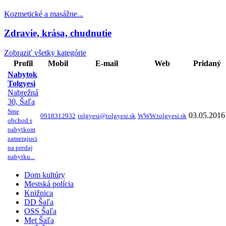
Kozmetické a masážne...
Zdravie, krása, chudnutie
Zobraziť všetky kategórie
Profil
Mobil
E-mail
Web
Pridaný
Nabytok
Tolgyesi
Nabrežná
30, Šaľa
Sme
03.05.2016
0918312932
tolgyesi@tolgyesi.sk
WWW.tolgyesi.sk
obchod s
nabytkom
zamerajuci
na predaj
nabytku...
Dom kultúry
Mestská polícia
Knižnica
DD Šaľa
OSS Šaľa
Met Šaľa