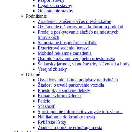
Pasport stavby
Legalizácia stavby
Odstránenie stavby
Podnikanie
Zriadenie - zrušenie a čas prevádzkarne
Oznámenie o športovom a kultúrnom podujatí
Predaj a poskytovanie služieb na miestnych
trhoviskách
Samostatne hospodáriaci roľník
Exteriérové sedenie (terasy)
Mobilné reklamné zariadenia
Osobitné užívanie verejného priestranstva
Šaliansky jarmok, vianočné trhy, slávnosti a hody
Verejné zbierky
Ostatné
Osvedčovanie listín a podpisov na listinách
Žiadosť o trvalé parkovanie vozidla
Priestupky a správne delikty
Konanie zhromaždenia
Petície
Sťažnosť
Sprístupnenie informácií v zmysle infozákona
Nahliadnutie do kroniky mesta
Rybárske lístky
Žiadosť o použitie erbu/loga mesta