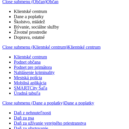
Close submenu (Občan)
Občan
Klientské centrum
Dane a poplatky
Školstvo, mládež
Bývanie, sociálne služby
Životné prostredie
Doprava, ostatné
Close submenu (Klientské centrum)
Klientské centrum
Klientské centrum
Podnet občana
Podnet pre primátora
Nahlásenie kriminality
Mestská polícia
Mobilná aplikácia
SMARTCity Šaľa
Úradná tabuľa
Close submenu (Dane a poplatky)
Dane a poplatky
Daň z nehnuteľnosti
Daň za psa
Daň za užívanie verejného priestranstva
Daň za ubytovanie