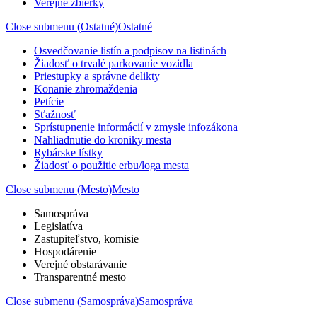
Verejné zbierky
Close submenu (Ostatné)
Ostatné
Osvedčovanie listín a podpisov na listinách
Žiadosť o trvalé parkovanie vozidla
Priestupky a správne delikty
Konanie zhromaždenia
Petície
Sťažnosť
Sprístupnenie informácií v zmysle infozákona
Nahliadnutie do kroniky mesta
Rybárske lístky
Žiadosť o použitie erbu/loga mesta
Close submenu (Mesto)
Mesto
Samospráva
Legislatíva
Zastupiteľstvo, komisie
Hospodárenie
Verejné obstarávanie
Transparentné mesto
Close submenu (Samospráva)
Samospráva