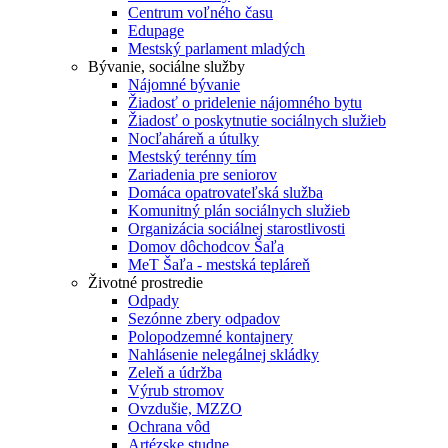
Centrum voľného času
Edupage
Mestský parlament mladých
Bývanie, sociálne služby
Nájomné bývanie
Žiadosť o pridelenie nájomného bytu
Žiadosť o poskytnutie sociálnych služieb
Nocľaháreň a útulky
Mestský terénny tím
Zariadenia pre seniorov
Domáca opatrovateľská služba
Komunitný plán sociálnych služieb
Organizácia sociálnej starostlivosti
Domov dôchodcov Šaľa
MeT Šaľa - mestská tepláreň
Životné prostredie
Odpady
Sezónne zbery odpadov
Polopodzemné kontajnery
Nahlásenie nelegálnej skládky
Zeleň a údržba
Výrub stromov
Ovzdušie, MZZO
Ochrana vôd
Artézske studne