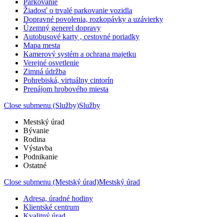
Parkovanie
Žiadosť o trvalé parkovanie vozidla
Dopravné povolenia, rozkopávky a uzávierky
Územný generel dopravy
Autobusové karty , cestovné poriadky
Mapa mesta
Kamerový systém a ochrana majetku
Verejné osvetlenie
Zimná údržba
Pohrebiská, virtuálny cintorín
Prenájom hrobového miesta
Close submenu (Služby)
Služby
Mestský úrad
Bývanie
Rodina
Výstavba
Podnikanie
Ostatné
Close submenu (Mestský úrad)
Mestský úrad
Adresa, úradné hodiny
Klientské centrum
Kvalitný úrad