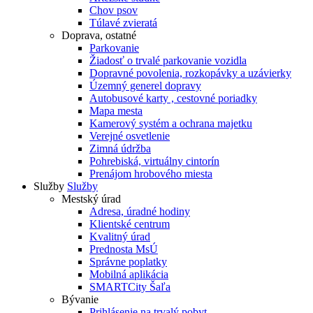
Chov psov
Túlavé zvieratá
Doprava, ostatné
Parkovanie
Žiadosť o trvalé parkovanie vozidla
Dopravné povolenia, rozkopávky a uzávierky
Územný generel dopravy
Autobusové karty , cestovné poriadky
Mapa mesta
Kamerový systém a ochrana majetku
Verejné osvetlenie
Zimná údržba
Pohrebiská, virtuálny cintorín
Prenájom hrobového miesta
Služby
Služby
Mestský úrad
Adresa, úradné hodiny
Klientské centrum
Kvalitný úrad
Prednosta MsÚ
Správne poplatky
Mobilná aplikácia
SMARTCity Šaľa
Bývanie
Prihlásenie na trvalý pobyt