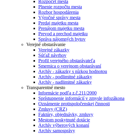
Rozpočet mesta
Plnenie rozpočtu mesta
Rozbor hospodárenia
Výročné správy mesta
Predaj majetku mesta
Prenájom majetku mesta
Prevod a prechod majetku
Správa nájomných bytov
Verejné obstarávanie
Verejné zákazky
Súťaž návrhov
Profil verejného obstarávateľa
Smernica o verejnom obstarávaní
Archív - zákazky s nízkou hodnotou
Archív - podlimitné zákazky
Archív - nadlimitné zákazky
Transparentné mesto
Informácie podľa z.č.211/2000
Sprístupnenie informácií v zmysle infozákona
Oznámenie protispoločenskej činnosti
Zmluvy (CRZ)
Faktúry, objednávky, zmluvy
Mestom poskytnuté dotácie
Archív výberových konaní
Archív samosprávy