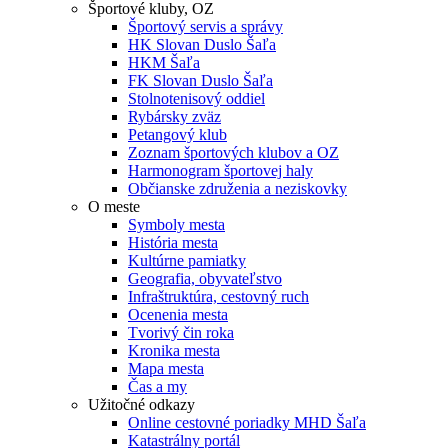
Športové kluby, OZ
Športový servis a správy
HK Slovan Duslo Šaľa
HKM Šaľa
FK Slovan Duslo Šaľa
Stolnotenisový oddiel
Rybársky zväz
Petangový klub
Zoznam športových klubov a OZ
Harmonogram športovej haly
Občianske združenia a neziskovky
O meste
Symboly mesta
História mesta
Kultúrne pamiatky
Geografia, obyvateľstvo
Infraštruktúra, cestovný ruch
Ocenenia mesta
Tvorivý čin roka
Kronika mesta
Mapa mesta
Čas a my
Užitočné odkazy
Online cestovné poriadky MHD Šaľa
Katastrálny portál