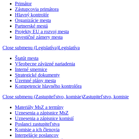
Primátor
Zástupcovia primátora
Hlavný kontrolór
Organizácie mesta
Partnerské mestá
Projekty EU a rozvoj mesta
Investičné zámery mesta
Close submenu (Legislatíva)
Legislatíva
Štatút mesta
Všeobecne záväzné nariadenia
Interné smernice
Strategické dokumenty
Územné plány mesta
Kompetencie hlavného kontrolóra
Close submenu (Zastupiteľstvo, komisie)
Zastupiteľstvo, komisie
Materiály MsZ a termíny
Uznesenia a zápisnice MsZ
Uznesenia a zápisnice komisií
Poslanci zastupiteľstva
Komisie a ich členovia
Interpelácie poslancov