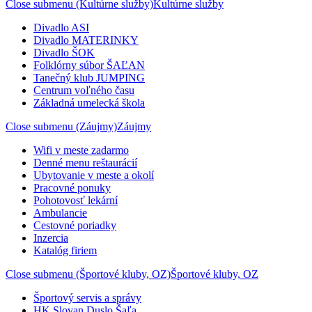
Close submenu (Kultúrne služby)
Kultúrne služby
Divadlo ASI
Divadlo MATERINKY
Divadlo ŠOK
Folklórny súbor ŠAĽAN
Tanečný klub JUMPING
Centrum voľného času
Základná umelecká škola
Close submenu (Záujmy)
Záujmy
Wifi v meste zadarmo
Denné menu reštaurácií
Ubytovanie v meste a okolí
Pracovné ponuky
Pohotovosť lekární
Ambulancie
Cestovné poriadky
Inzercia
Katalóg firiem
Close submenu (Športové kluby, OZ)
Športové kluby, OZ
Športový servis a správy
HK Slovan Duslo Šaľa