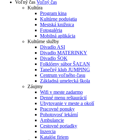
Voľný čas
Voľný čas
Kultúra
Program kina
Kultúrne podujatia
Mestská knižnica
Fotogaléria
Mobilná aplikácia
Kultúrne služby
Divadlo ASI
Divadlo MATERINKY
Divadlo ŠOK
Folklórny súbor ŠAĽAN
Tanečný klub JUMPING
Centrum voľného času
Základná umelecká škola
Záujmy
Wifi v meste zadarmo
Denné menu reštaurácií
Ubytovanie v meste a okolí
Pracovné ponuky
Pohotovosť lekární
Ambulancie
Cestovné poriadky
Inzercia
Katalóg firiem