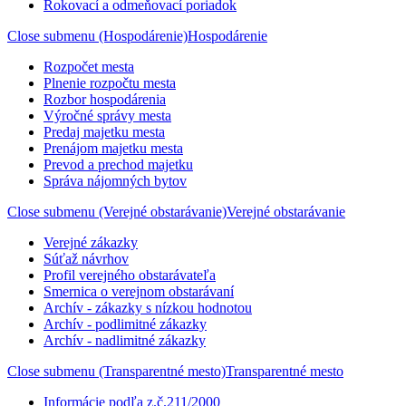
Rokovací a odmeňovací poriadok
Close submenu (Hospodárenie)
Hospodárenie
Rozpočet mesta
Plnenie rozpočtu mesta
Rozbor hospodárenia
Výročné správy mesta
Predaj majetku mesta
Prenájom majetku mesta
Prevod a prechod majetku
Správa nájomných bytov
Close submenu (Verejné obstarávanie)
Verejné obstarávanie
Verejné zákazky
Súťaž návrhov
Profil verejného obstarávateľa
Smernica o verejnom obstarávaní
Archív - zákazky s nízkou hodnotou
Archív - podlimitné zákazky
Archív - nadlimitné zákazky
Close submenu (Transparentné mesto)
Transparentné mesto
Informácie podľa z.č.211/2000