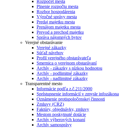
Rozpočet mesta
Plnenie rozpočtu mesta
Rozbor hospodárenia
Výročné správy mesta
Predaj majetku mesta
Prenájom majetku mesta
Prevod a prechod majetku
Správa nájomných bytov
Verejné obstarávanie
Verejné zákazky
Súťaž návrhov
Profil verejného obstarávateľa
Smernica o verejnom obstarávaní
Archív - zákazky s nízkou hodnotou
Archív - podlimitné zákazky
Archív - nadlimitné zákazky
Transparentné mesto
Informácie podľa z.č.211/2000
Sprístupnenie informácií v zmysle infozákona
Oznámenie protispoločenskej činnosti
Zmluvy (CRZ)
Faktúry, objednávky, zmluvy
Mestom poskytnuté dotácie
Archív výberových konaní
Archív samosprávy