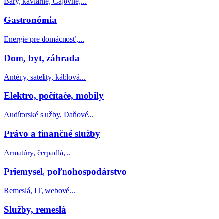
Bary, kaviarne, Čajovne,...
Gastronómia
Energie pre domácnosť,...
Dom, byt, záhrada
Antény, satelity, káblová...
Elektro, počítače, mobily
Audítorské služby, Daňové...
Právo a finančné služby
Armatúry, čerpadlá,...
Priemysel, poľnohospodárstvo
Remeslá, IT, webové...
Služby, remeslá