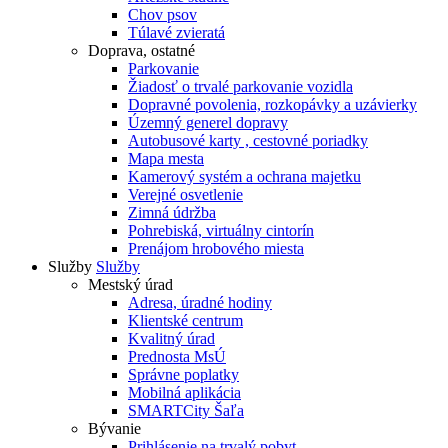
Chov psov
Túlavé zvieratá
Doprava, ostatné
Parkovanie
Žiadosť o trvalé parkovanie vozidla
Dopravné povolenia, rozkopávky a uzávierky
Územný generel dopravy
Autobusové karty , cestovné poriadky
Mapa mesta
Kamerový systém a ochrana majetku
Verejné osvetlenie
Zimná údržba
Pohrebiská, virtuálny cintorín
Prenájom hrobového miesta
Služby
Služby
Mestský úrad
Adresa, úradné hodiny
Klientské centrum
Kvalitný úrad
Prednosta MsÚ
Správne poplatky
Mobilná aplikácia
SMARTCity Šaľa
Bývanie
Prihlásenie na trvalý pobyt