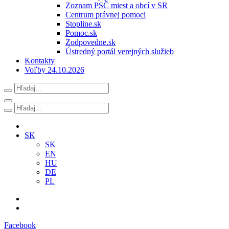
Zoznam PSČ miest a obcí v SR
Centrum právnej pomoci
Stopline.sk
Pomoc.sk
Zodpovedne.sk
Ústredný portál verejných služieb
Kontakty
Voľby 24.10.2026
SK
SK
EN
HU
DE
PL
Facebook