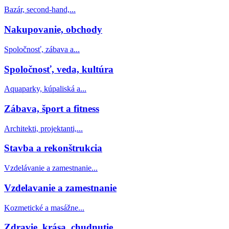
Bazár, second-hand,...
Nakupovanie, obchody
Spoločnosť, zábava a...
Spoločnosť, veda, kultúra
Aquaparky, kúpaliská a...
Zábava, šport a fitness
Architekti, projektanti,...
Stavba a rekonštrukcia
Vzdelávanie a zamestnanie...
Vzdelavanie a zamestnanie
Kozmetické a masážne...
Zdravie, krása, chudnutie