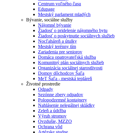
Centrum voľného času
Edupage
Mestský parlament mladých
Bývanie, sociálne služby
Nájomné bývanie
Žiadosť o pridelenie nájomného bytu
Žiadosť o poskytnutie sociálnych služieb
Nocľaháreň a útulky
Mestský terénny tím
Zariadenia pre seniorov
Domáca opatrovateľská služba
Komunitný plán sociálnych služieb
Organizácia sociálnej starostlivosti
Domov dôchodcov Šaľa
MeT Šaľa - mestská tepláreň
Životné prostredie
Odpady
Sezónne zbery odpadov
Polopodzemné kontajnery
Nahlásenie nelegálnej skládky
Zeleň a údržba
Výrub stromov
Ovzdušie, MZZO
Ochrana vôd
Artézske studne