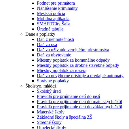
Podnet pre primátora
Nahlásenie kriminality
Mestská polícia
Mobilná aplikácia
SMARTCity Šaľa
Úradná tabuľa
Dane a poplatky
Daň z nehnuteľnosti
Daň za psa
Daň za užívanie verejného priestranstva
Daň za ubytovanie
Miestny poplatok za komunálne odpady
Miestny poplatok za drobné stavebné odpady
Miestny poplatok za rozvoj
Daň za nevýherné prístroje a predajné automaty
Správne poplatky
Školstvo, mládež
Školský úrad
Pravidlá pre prijímanie detí do jaslí
Pravidlá pre prijímanie detí do materských škôl
Pravidlá pre prijímanie detí do základných škôl
Materské školy
Základné školy a špeciálna ZŠ
Stredné školy
Umelecké školy