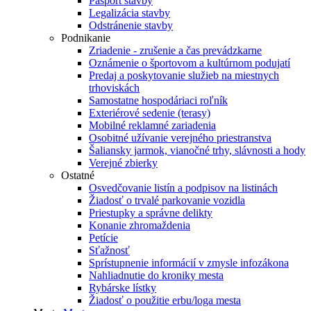
Pasport stavby
Legalizácia stavby
Odstránenie stavby
Podnikanie
Zriadenie - zrušenie a čas prevádzkarne
Oznámenie o športovom a kultúrnom podujatí
Predaj a poskytovanie služieb na miestnych
trhoviskách
Samostatne hospodáriaci roľník
Exteriérové sedenie (terasy)
Mobilné reklamné zariadenia
Osobitné užívanie verejného priestranstva
Šaliansky jarmok, vianočné trhy, slávnosti a hody
Verejné zbierky
Ostatné
Osvedčovanie listín a podpisov na listinách
Žiadosť o trvalé parkovanie vozidla
Priestupky a správne delikty
Konanie zhromaždenia
Petície
Sťažnosť
Sprístupnenie informácií v zmysle infozákona
Nahliadnutie do kroniky mesta
Rybárske lístky
Žiadosť o použitie erbu/loga mesta