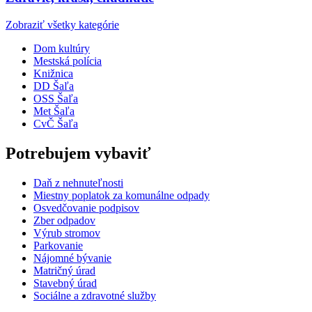
Zobraziť všetky kategórie
Dom kultúry
Mestská polícia
Knižnica
DD Šaľa
OSS Šaľa
Met Šaľa
CvČ Šaľa
Potrebujem vybaviť
Daň z nehnuteľnosti
Miestny poplatok za komunálne odpady
Osvedčovanie podpisov
Zber odpadov
Výrub stromov
Parkovanie
Nájomné bývanie
Matričný úrad
Stavebný úrad
Sociálne a zdravotné služby