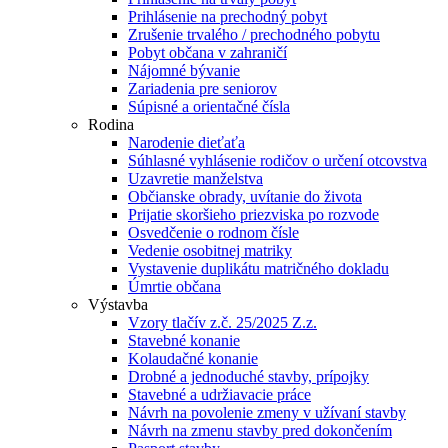
Prihlásenie na prechodný pobyt
Zrušenie trvalého / prechodného pobytu
Pobyt občana v zahraničí
Nájomné bývanie
Zariadenia pre seniorov
Súpisné a orientačné čísla
Rodina
Narodenie dieťaťa
Súhlasné vyhlásenie rodičov o určení otcovstva
Uzavretie manželstva
Občianske obrady, uvítanie do života
Prijatie skoršieho priezviska po rozvode
Osvedčenie o rodnom čísle
Vedenie osobitnej matriky
Vystavenie duplikátu matričného dokladu
Úmrtie občana
Výstavba
Vzory tlačív z.č. 25/2025 Z.z.
Stavebné konanie
Kolaudačné konanie
Drobné a jednoduché stavby, prípojky
Stavebné a udržiavacie práce
Návrh na povolenie zmeny v užívaní stavby
Návrh na zmenu stavby pred dokončením