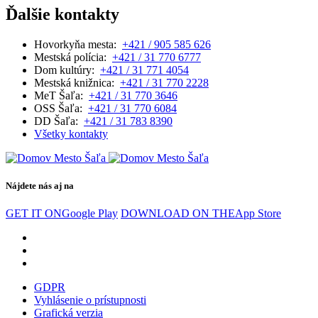
Ďalšie kontakty
Hovorkyňa mesta:
+421 / 905 585 626
Mestská polícia:
+421 / 31 770 6777
Dom kultúry:
+421 / 31 771 4054
Mestská knižnica:
+421 / 31 770 2228
MeT Šaľa:
+421 / 31 770 3646
OSS Šaľa:
+421 / 31 770 6084
DD Šaľa:
+421 / 31 783 8390
Všetky kontakty
Nájdete nás aj na
GET IT ON
Google Play
DOWNLOAD ON THE
App Store
GDPR
Vyhlásenie o prístupnosti
Grafická verzia