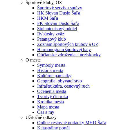
Športové kluby, OZ
Športový servis a správy
HK Slovan Duslo Šaľa
HKM Šaľa
FK Slovan Duslo Šaľa
Stolnotenisový oddiel
Rybársky zväz
Petangový klub
Zoznam športových klubov a OZ
Harmonogram športovej haly
Občianske združenia a neziskovky
O meste
Symboly mesta
História mesta
Kultúrne pamiatky
Geografia, obyvateľstvo
Infraštruktúra, cestovný ruch
Ocenenia mesta
Tvorivý čin roka
Kronika mesta
Mapa mesta
Čas a my
Užitočné odkazy
Online cestovné poriadky MHD Šaľa
Katastrálny portál