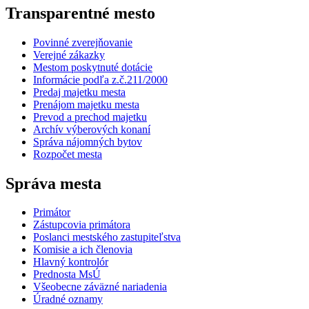
Transparentné mesto
Povinné zverejňovanie
Verejné zákazky
Mestom poskytnuté dotácie
Informácie podľa z.č.211/2000
Predaj majetku mesta
Prenájom majetku mesta
Prevod a prechod majetku
Archív výberových konaní
Správa nájomných bytov
Rozpočet mesta
Správa mesta
Primátor
Zástupcovia primátora
Poslanci mestského zastupiteľstva
Komisie a ich členovia
Hlavný kontrolór
Prednosta MsÚ
Všeobecne záväzné nariadenia
Úradné oznamy