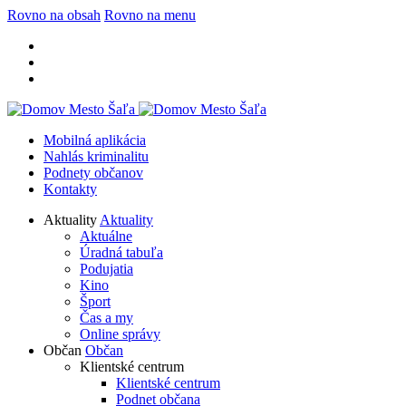
Rovno na obsah
Rovno na menu
Mobilná aplikácia
Nahlás kriminalitu
Podnety občanov
Kontakty
Aktuality
Aktuality
Aktuálne
Úradná tabuľa
Podujatia
Kino
Šport
Čas a my
Online správy
Občan
Občan
Klientské centrum
Klientské centrum
Podnet občana