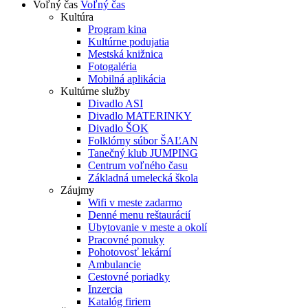
Voľný čas
Voľný čas
Kultúra
Program kina
Kultúrne podujatia
Mestská knižnica
Fotogaléria
Mobilná aplikácia
Kultúrne služby
Divadlo ASI
Divadlo MATERINKY
Divadlo ŠOK
Folklórny súbor ŠAĽAN
Tanečný klub JUMPING
Centrum voľného času
Základná umelecká škola
Záujmy
Wifi v meste zadarmo
Denné menu reštaurácií
Ubytovanie v meste a okolí
Pracovné ponuky
Pohotovosť lekární
Ambulancie
Cestovné poriadky
Inzercia
Katalóg firiem