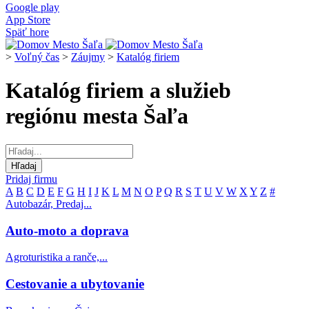
Google play
App Store
Späť hore
>
Voľný čas
>
Záujmy
>
Katalóg firiem
Katalóg firiem a služieb
regiónu mesta Šaľa
Pridaj firmu
A
B
C
D
E
F
G
H
I
J
K
L
M
N
O
P
Q
R
S
T
U
V
W
X
Y
Z
#
Autobazár, Predaj...
Auto-moto a doprava
Agroturistika a ranče,...
Cestovanie a ubytovanie