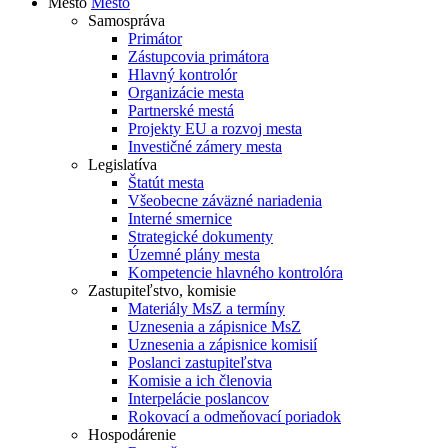
Mesto
Mesto
Samospráva
Primátor
Zástupcovia primátora
Hlavný kontrolór
Organizácie mesta
Partnerské mestá
Projekty EU a rozvoj mesta
Investičné zámery mesta
Legislatíva
Štatút mesta
Všeobecne záväzné nariadenia
Interné smernice
Strategické dokumenty
Územné plány mesta
Kompetencie hlavného kontrolóra
Zastupiteľstvo, komisie
Materiály MsZ a termíny
Uznesenia a zápisnice MsZ
Uznesenia a zápisnice komisií
Poslanci zastupiteľstva
Komisie a ich členovia
Interpelácie poslancov
Rokovací a odmeňovací poriadok
Hospodárenie