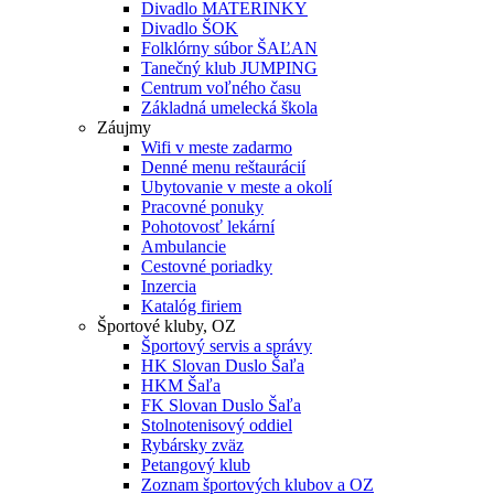
Divadlo MATERINKY
Divadlo ŠOK
Folklórny súbor ŠAĽAN
Tanečný klub JUMPING
Centrum voľného času
Základná umelecká škola
Záujmy
Wifi v meste zadarmo
Denné menu reštaurácií
Ubytovanie v meste a okolí
Pracovné ponuky
Pohotovosť lekární
Ambulancie
Cestovné poriadky
Inzercia
Katalóg firiem
Športové kluby, OZ
Športový servis a správy
HK Slovan Duslo Šaľa
HKM Šaľa
FK Slovan Duslo Šaľa
Stolnotenisový oddiel
Rybársky zväz
Petangový klub
Zoznam športových klubov a OZ