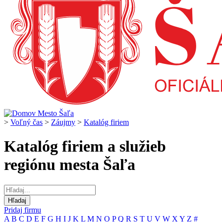
>
Voľný čas
>
Záujmy
>
Katalóg firiem
Katalóg firiem a služieb
regiónu mesta Šaľa
Pridaj firmu
A
B
C
D
E
F
G
H
I
J
K
L
M
N
O
P
Q
R
S
T
U
V
W
X
Y
Z
#