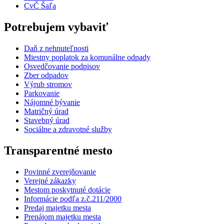
CvČ Šaľa
Potrebujem vybaviť
Daň z nehnuteľnosti
Miestny poplatok za komunálne odpady
Osvedčovanie podpisov
Zber odpadov
Výrub stromov
Parkovanie
Nájomné bývanie
Matričný úrad
Stavebný úrad
Sociálne a zdravotné služby
Transparentné mesto
Povinné zverejňovanie
Verejné zákazky
Mestom poskytnuté dotácie
Informácie podľa z.č.211/2000
Predaj majetku mesta
Prenájom majetku mesta