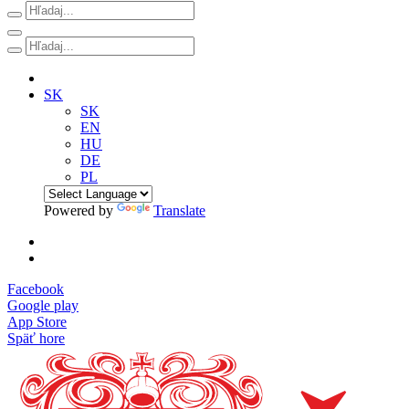
SK
SK
EN
HU
DE
PL
Powered by
Translate
Facebook
Google play
App Store
Späť hore