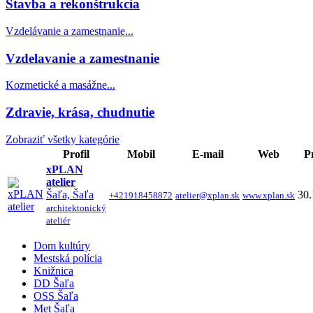
Stavba a rekonštrukcia
Vzdelávanie a zamestnanie...
Vzdelavanie a zamestnanie
Kozmetické a masážne...
Zdravie, krása, chudnutie
Zobraziť všetky kategórie
Profil
Mobil
E-mail
Web
P
xPLAN
atelier
Šaľa, Šaľa
30.
+421918458872
atelier@xplan.sk
www.xplan.sk
architektonický
ateliér
Dom kultúry
Mestská polícia
Knižnica
DD Šaľa
OSS Šaľa
Met Šaľa