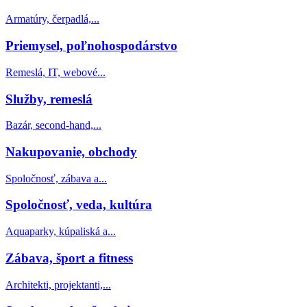
Armatúry, čerpadlá,...
Priemysel, poľnohospodárstvo
Remeslá, IT, webové...
Služby, remeslá
Bazár, second-hand,...
Nakupovanie, obchody
Spoločnosť, zábava a...
Spoločnosť, veda, kultúra
Aquaparky, kúpaliská a...
Zábava, šport a fitness
Architekti, projektanti,...