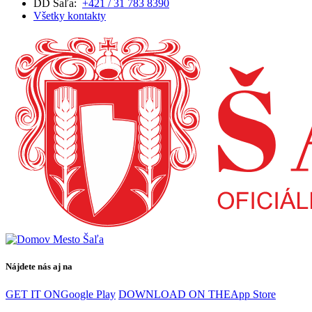
DD Šaľa:
+421 / 31 783 8390
Všetky kontakty
Nájdete nás aj na
GET IT ON
Google Play
DOWNLOAD ON THE
App Store