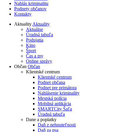
Nahlás kriminalitu
Podnety občanov
Kontakty
Aktuality
Aktuality
Aktuálne
Úradná tabuľa
Podujatia
Kino
Šport
Čas a my
Online správy
Občan
Občan
Klientské centrum
Klientské centrum
Podnet občana
Podnet pre primátora
Nahlásenie kriminality
Mestská polícia
Mobilná aplikácia
SMARTCity Šaľa
Úradná tabuľa
Dane a poplatky
Daň z nehnuteľnosti
Daň za psa