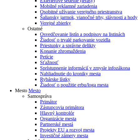
Exteriérové sedenie (terasy)
Mobilné reklamné zariadenia
Osobitné užívanie verejného priestranstva
Šaliansky jarmok, vianočné trhy, slávnosti a hody
Verejné zbierky
Ostatné
Osvedčovanie listín a podpisov na listinách
Žiadosť o trvalé parkovanie vozidla
Priestupky a správne delikty
Konanie zhromaždenia
Petície
Sťažnosť
Sprístupnenie informácií v zmysle infozákona
Nahliadnutie do kroniky mesta
Rybárske lístky
Žiadosť o použitie erbu/loga mesta
Mesto
Mesto
Samospráva
Primátor
Zástupcovia primátora
Hlavný kontrolór
Organizácie mesta
Partnerské mestá
Projekty EU a rozvoj mesta
Investičné zámery mesta