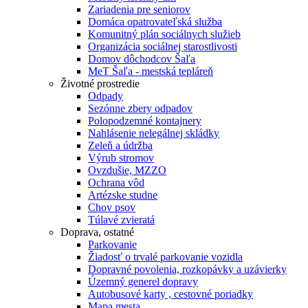
Zariadenia pre seniorov
Domáca opatrovateľská služba
Komunitný plán sociálnych služieb
Organizácia sociálnej starostlivosti
Domov dôchodcov Šaľa
MeT Šaľa - mestská tepláreň
Životné prostredie
Odpady
Sezónne zbery odpadov
Polopodzemné kontajnery
Nahlásenie nelegálnej skládky
Zeleň a údržba
Výrub stromov
Ovzdušie, MZZO
Ochrana vôd
Artézske studne
Chov psov
Túlavé zvieratá
Doprava, ostatné
Parkovanie
Žiadosť o trvalé parkovanie vozidla
Dopravné povolenia, rozkopávky a uzávierky
Územný generel dopravy
Autobusové karty , cestovné poriadky
Mapa mesta