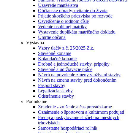
Uzavretie manželstva
Občianske obrady, uvítanie do života
Prijatie skoršieho priezviska po rozvode
Osvedčenie o rodnom čísle
Vedenie osobitnej matriky
Vystavenie duplikátu matričného dokladu
Úmrtie občana
Výstavba
Vzory tlačív z.č. 25/2025 Z.z.
Stavebné konanie
Kolaudačné konanie
Drobné a jednoduché stavby, prípojky
Stavebné a udržiavacie práce
Návrh na povolenie zmeny v užívaní stavby
Návrh na zmenu stavby pred dokončením
Pasport stavby
Legalizácia stavby
Odstránenie stavby
Podnikanie
Zriadenie - zrušenie a čas prevádzkarne
Oznámenie o športovom a kultúrnom podujatí
Predaj a poskytovanie služieb na miestnych
trhoviskách
Samostatne hospodáriaci roľník