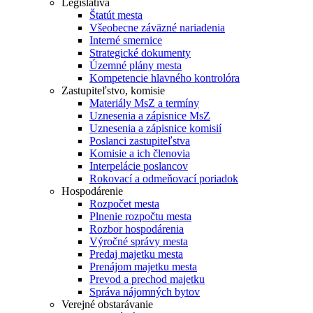
Legislatíva
Štatút mesta
Všeobecne záväzné nariadenia
Interné smernice
Strategické dokumenty
Územné plány mesta
Kompetencie hlavného kontrolóra
Zastupiteľstvo, komisie
Materiály MsZ a termíny
Uznesenia a zápisnice MsZ
Uznesenia a zápisnice komisií
Poslanci zastupiteľstva
Komisie a ich členovia
Interpelácie poslancov
Rokovací a odmeňovací poriadok
Hospodárenie
Rozpočet mesta
Plnenie rozpočtu mesta
Rozbor hospodárenia
Výročné správy mesta
Predaj majetku mesta
Prenájom majetku mesta
Prevod a prechod majetku
Správa nájomných bytov
Verejné obstarávanie