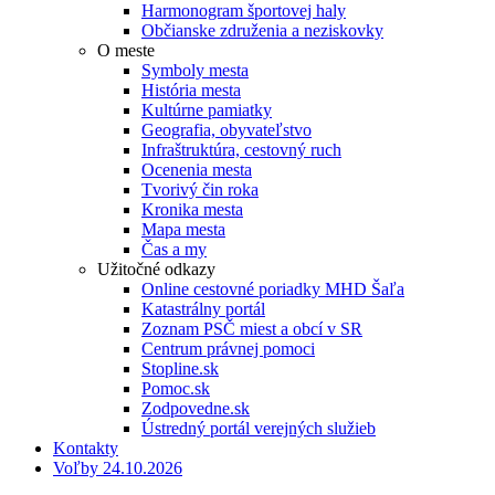
Harmonogram športovej haly
Občianske združenia a neziskovky
O meste
Symboly mesta
História mesta
Kultúrne pamiatky
Geografia, obyvateľstvo
Infraštruktúra, cestovný ruch
Ocenenia mesta
Tvorivý čin roka
Kronika mesta
Mapa mesta
Čas a my
Užitočné odkazy
Online cestovné poriadky MHD Šaľa
Katastrálny portál
Zoznam PSČ miest a obcí v SR
Centrum právnej pomoci
Stopline.sk
Pomoc.sk
Zodpovedne.sk
Ústredný portál verejných služieb
Kontakty
Voľby 24.10.2026