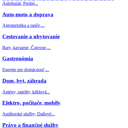
Autobazár, Predaj...
Auto-moto a doprava
Agroturistika a ranče,...
Cestovanie a ubytovanie
Bary, kaviarne, Čajovne,...
Gastronómia
Energie pre domácnosť,...
Dom, byt, záhrada
Antény, satelity, káblová...
Elektro, počítače, mobily
Audítorské služby, Daňové...
Právo a finančné služby