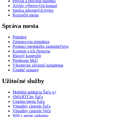
Prevod a prechod majetku
Archív výberových konaní
Správa nájomných bytov
Rozpočet mesta
Správa mesta
Primátor
Zástupcovia primátora
Poslanci mestského zastupiteľstva
Komisie a ich členovia
Hlavný kontrolór
Prednosta MsÚ
Všeobecne záväzné nariadenia
Úradné oznamy
Užitočné služby
Mobilná aplikácia Šaľa o+
SMARTCity Šaľa
Gisplan mesta Šaľa
Virtuálny cintorín Šaľa
Virtuálny cintorín Veča
Wifi v meste zadarmo