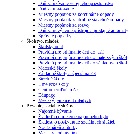
Daň za užívanie verejného priestranstva
Daň za ubytovanie
Miestny poplatok za komunálne odpady
Miestny poplatok za drobné stavebné odpady
Miestny poplatok za rozvoj
Daň za nevýherné prístroje a predajné automaty
Správne poplatky
Školstvo, mládež
Školský úrad
Pravidlá pre prijímanie detí do jaslí
Pravidlá pre prijímanie detí do materských škôl
Pravidlá pre prijímanie detí do základných škôl
Materské školy
Základné školy a špeciálna ZŠ
Stredné školy
Umelecké školy
Centrum voľného času
Edupage
Mestský parlament mladých
Bývanie, sociálne služby
Nájomné bývanie
Žiadosť o pridelenie nájomného bytu
Žiadosť o poskytnutie sociálnych služieb
Nocľaháreň a útulky
Mestský terénny tím