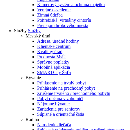
Kamerový systém a ochrana majetku
Verejné osvetlenie
Zimná údržba
Pohrebiská, virtuálny cintorín
Prenájom hrobového miesta
Služby
Služby
Mestský úrad
Adresa, úradné hodiny
Klientské centrum
Kvalitný úrad
Prednosta MsÚ
Správne poplatky
Mobilná aplikácia
SMARTCity Šaľa
Bývanie
Prihlásenie na trvalý pobyt
Prihlásenie na prechodný pobyt
Zrušenie trvalého / prechodného pobytu
Pobyt občana v zahraničí
Nájomné bývanie
Zariadenia pre seniorov
Súpisné a orientačné čísla
Rodina
Narodenie dieťaťa
Súhlasné vyhlásenie rodičov o určení otcovstva