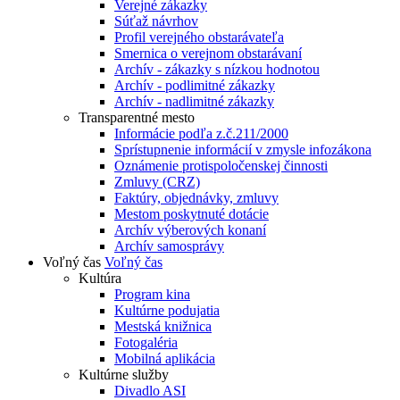
Verejné zákazky
Súťaž návrhov
Profil verejného obstarávateľa
Smernica o verejnom obstarávaní
Archív - zákazky s nízkou hodnotou
Archív - podlimitné zákazky
Archív - nadlimitné zákazky
Transparentné mesto
Informácie podľa z.č.211/2000
Sprístupnenie informácií v zmysle infozákona
Oznámenie protispoločenskej činnosti
Zmluvy (CRZ)
Faktúry, objednávky, zmluvy
Mestom poskytnuté dotácie
Archív výberových konaní
Archív samosprávy
Voľný čas
Voľný čas
Kultúra
Program kina
Kultúrne podujatia
Mestská knižnica
Fotogaléria
Mobilná aplikácia
Kultúrne služby
Divadlo ASI