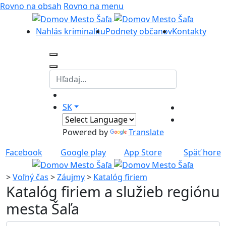
Rovno na obsah
Rovno na menu
Nahlás kriminalitu
Podnety občanov
Kontakty
SK
Powered by
Translate
Facebook
Google play
App Store
Späť hore
>
Voľný čas
>
Záujmy
>
Katalóg firiem
Katalóg firiem a služieb regiónu
mesta Šaľa