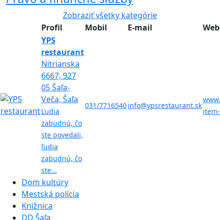
Zobraziť všetky kategórie
Profil
Mobil
E-mail
Web
YPS
restaurant
Nitrianska
6667, 927
05 Šaľa-
Veča, Šaľa
www.
031/7716540
info@ypsrestaurant.sk
Ľudia
item
zabudnú, čo
ste povedali,
ľudia
zabudnú, čo
ste...
Dom kultúry
Mestská polícia
Knižnica
DD Šaľa