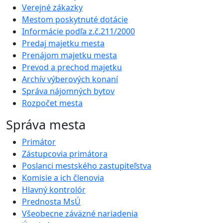
Verejné zákazky
Mestom poskytnuté dotácie
Informácie podľa z.č.211/2000
Predaj majetku mesta
Prenájom majetku mesta
Prevod a prechod majetku
Archív výberových konaní
Správa nájomných bytov
Rozpočet mesta
Správa mesta
Primátor
Zástupcovia primátora
Poslanci mestského zastupiteľstva
Komisie a ich členovia
Hlavný kontrolór
Prednosta MsÚ
Všeobecne záväzné nariadenia