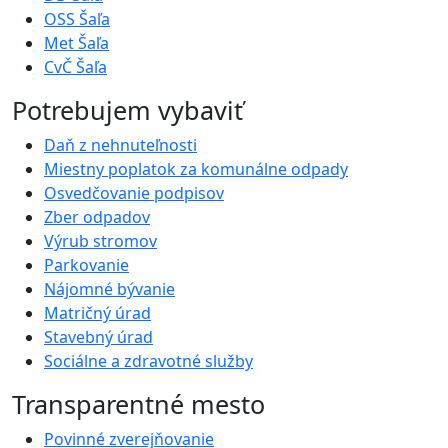
OSS Šaľa
Met Šaľa
CvČ Šaľa
Potrebujem vybaviť
Daň z nehnuteľnosti
Miestny poplatok za komunálne odpady
Osvedčovanie podpisov
Zber odpadov
Výrub stromov
Parkovanie
Nájomné bývanie
Matričný úrad
Stavebný úrad
Sociálne a zdravotné služby
Transparentné mesto
Povinné zverejňovanie