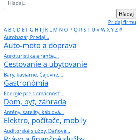
Pridaj firmu
A
B
C
D
E
F
G
H
I
J
K
L
M
N
O
P
Q
R
S
T
U
V
W
X
Y
Z
#
Autobazár, Predaj...
Auto-moto a doprava
Agroturistika a ranče,...
Cestovanie a ubytovanie
Bary, kaviarne, Čajovne,...
Gastronómia
Energie pre domácnosť,...
Dom, byt, záhrada
Antény, satelity, káblová...
Elektro, počítače, mobily
Audítorské služby, Daňové...
Právo a finančné služby