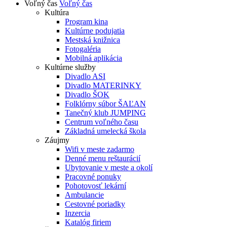
Voľný čas
Voľný čas
Kultúra
Program kina
Kultúrne podujatia
Mestská knižnica
Fotogaléria
Mobilná aplikácia
Kultúrne služby
Divadlo ASI
Divadlo MATERINKY
Divadlo ŠOK
Folklórny súbor ŠAĽAN
Tanečný klub JUMPING
Centrum voľného času
Základná umelecká škola
Záujmy
Wifi v meste zadarmo
Denné menu reštaurácií
Ubytovanie v meste a okolí
Pracovné ponuky
Pohotovosť lekární
Ambulancie
Cestovné poriadky
Inzercia
Katalóg firiem