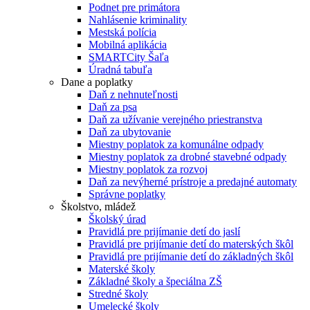
Podnet pre primátora
Nahlásenie kriminality
Mestská polícia
Mobilná aplikácia
SMARTCity Šaľa
Úradná tabuľa
Dane a poplatky
Daň z nehnuteľnosti
Daň za psa
Daň za užívanie verejného priestranstva
Daň za ubytovanie
Miestny poplatok za komunálne odpady
Miestny poplatok za drobné stavebné odpady
Miestny poplatok za rozvoj
Daň za nevýherné prístroje a predajné automaty
Správne poplatky
Školstvo, mládež
Školský úrad
Pravidlá pre prijímanie detí do jaslí
Pravidlá pre prijímanie detí do materských škôl
Pravidlá pre prijímanie detí do základných škôl
Materské školy
Základné školy a špeciálna ZŠ
Stredné školy
Umelecké školy