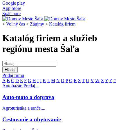
Google play
App Store
Späť hore
>
Voľný čas
>
Záujmy
>
Katalóg firiem
Katalóg firiem a služieb
regiónu mesta Šaľa
Pridaj firmu
A
B
C
D
E
F
G
H
I
J
K
L
M
N
O
P
Q
R
S
T
U
V
W
X
Y
Z
#
Autobazár, Predaj...
Auto-moto a doprava
Agroturistika a ranče,...
Cestovanie a ubytovanie