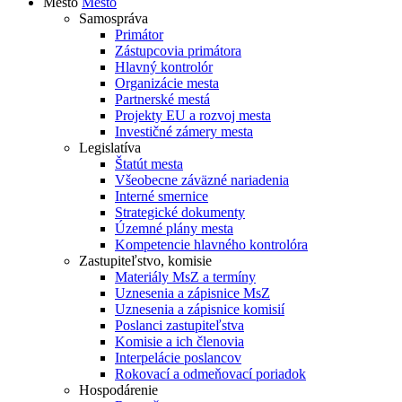
Mesto
Mesto
Samospráva
Primátor
Zástupcovia primátora
Hlavný kontrolór
Organizácie mesta
Partnerské mestá
Projekty EU a rozvoj mesta
Investičné zámery mesta
Legislatíva
Štatút mesta
Všeobecne záväzné nariadenia
Interné smernice
Strategické dokumenty
Územné plány mesta
Kompetencie hlavného kontrolóra
Zastupiteľstvo, komisie
Materiály MsZ a termíny
Uznesenia a zápisnice MsZ
Uznesenia a zápisnice komisií
Poslanci zastupiteľstva
Komisie a ich členovia
Interpelácie poslancov
Rokovací a odmeňovací poriadok
Hospodárenie