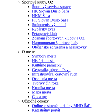
Športové kluby, OZ
Športový servis a správy
HK Slovan Duslo Šaľa
HKM Šaľa
FK Slovan Duslo Šaľa
Stolnotenisový oddiel
Rybársky zväz
Petangový klub
Zoznam športových klubov a OZ
Harmonogram športovej haly
Občianske združenia a neziskovky
O meste
Symboly mesta
História mesta
Kultúrne pamiatky
Geografia, obyvateľstvo
Infraštruktúra, cestovný ruch
Ocenenia mesta
Tvorivý čin roka
Kronika mesta
Mapa mesta
Čas a my
Užitočné odkazy
Online cestovné poriadky MHD Šaľa
Katastrálny portál