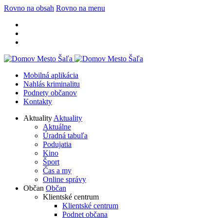
Rovno na obsah
Rovno na menu
Mobilná aplikácia
Nahlás kriminalitu
Podnety občanov
Kontakty
Aktuality
Aktuality
Aktuálne
Úradná tabuľa
Podujatia
Kino
Šport
Čas a my
Online správy
Občan
Občan
Klientské centrum
Klientské centrum
Podnet občana