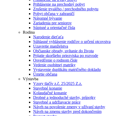
Prihlásenie na prechodný pobyt
Zrušenie trvalého / prechodného pobytu
Pobyt občana v zahraničí
Nájomné bývanie
Zariadenia pre seniorov
Súpisné a orientačné čísla
Rodina
Narodenie dieťaťa
Súhlasné vyhlásenie rodičov o určení otcovstva
Uzavretie manželstva
Občianske obrady, uvítanie do života
Prijatie skoršieho priezviska po rozvode
Osvedčenie o rodnom čísle
Vedenie osobitnej matriky
Vystavenie duplikátu matričného dokladu
Úmrtie občana
Výstavba
Vzory tlačív z.č. 25/2025 Z.z.
Stavebné konanie
Kolaudačné konanie
Drobné a jednoduché stavby, prípojky
Stavebné a udržiavacie práce
Návrh na povolenie zmeny v užívaní stavby
Návrh na zmenu stavby pred dokončením