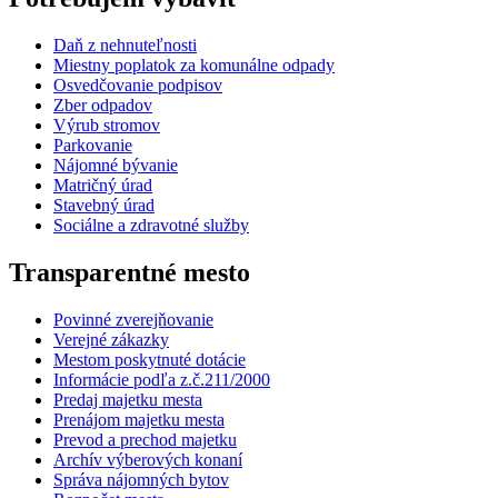
Daň z nehnuteľnosti
Miestny poplatok za komunálne odpady
Osvedčovanie podpisov
Zber odpadov
Výrub stromov
Parkovanie
Nájomné bývanie
Matričný úrad
Stavebný úrad
Sociálne a zdravotné služby
Transparentné mesto
Povinné zverejňovanie
Verejné zákazky
Mestom poskytnuté dotácie
Informácie podľa z.č.211/2000
Predaj majetku mesta
Prenájom majetku mesta
Prevod a prechod majetku
Archív výberových konaní
Správa nájomných bytov