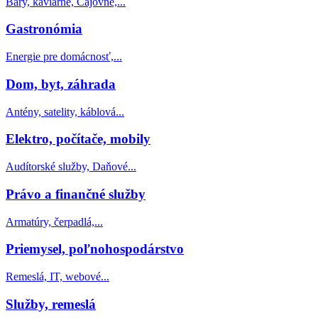
Bary, kaviarne, Čajovne,...
Gastronómia
Energie pre domácnosť,...
Dom, byt, záhrada
Antény, satelity, káblová...
Elektro, počítače, mobily
Audítorské služby, Daňové...
Právo a finančné služby
Armatúry, čerpadlá,...
Priemysel, poľnohospodárstvo
Remeslá, IT, webové...
Služby, remeslá