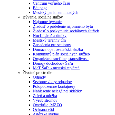
Centrum voľného času
Edupage
Mestský parlament mladých
Bývanie, sociálne služby
Nájomné bývanie
Žiadosť o pridelenie nájomného bytu
Žiadosť o poskytnutie sociálnych služieb
Nocľaháreň a útulky
Mestský terénny tím
Zariadenia pre seniorov
Domáca opatrovateľská služba
Komunitný plán sociálnych služieb
Organizácia sociálnej starostlivosti
Domov dôchodcov Šaľa
MeT Šaľa - mestská tepláreň
Životné prostredie
Odpady
Sezónne zbery odpadov
Polopodzemné kontajnery
Nahlásenie nelegálnej skládky
Zeleň a údržba
Výrub stromov
Ovzdušie, MZZO
Ochrana vôd
Artézske studne