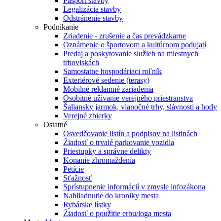
Pasport stavby
Legalizácia stavby
Odstránenie stavby
Podnikanie
Zriadenie - zrušenie a čas prevádzkarne
Oznámenie o športovom a kultúrnom podujatí
Predaj a poskytovanie služieb na miestnych
trhoviskách
Samostatne hospodáriaci roľník
Exteriérové sedenie (terasy)
Mobilné reklamné zariadenia
Osobitné užívanie verejného priestranstva
Šaliansky jarmok, vianočné trhy, slávnosti a hody
Verejné zbierky
Ostatné
Osvedčovanie listín a podpisov na listinách
Žiadosť o trvalé parkovanie vozidla
Priestupky a správne delikty
Konanie zhromaždenia
Petície
Sťažnosť
Sprístupnenie informácií v zmysle infozákona
Nahliadnutie do kroniky mesta
Rybárske lístky
Žiadosť o použitie erbu/loga mesta