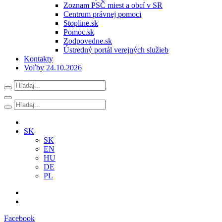
Zoznam PSČ miest a obcí v SR
Centrum právnej pomoci
Stopline.sk
Pomoc.sk
Zodpovedne.sk
Ústredný portál verejných služieb
Kontakty
Voľby 24.10.2026
SK
SK
EN
HU
DE
PL
Facebook