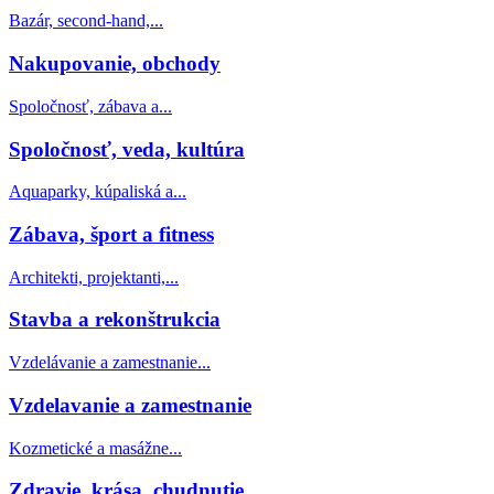
Bazár, second-hand,...
Nakupovanie, obchody
Spoločnosť, zábava a...
Spoločnosť, veda, kultúra
Aquaparky, kúpaliská a...
Zábava, šport a fitness
Architekti, projektanti,...
Stavba a rekonštrukcia
Vzdelávanie a zamestnanie...
Vzdelavanie a zamestnanie
Kozmetické a masážne...
Zdravie, krása, chudnutie