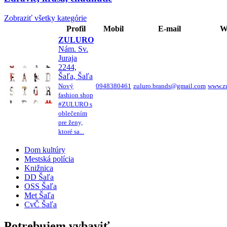
Zobraziť všetky kategórie
Profil
Mobil
E-mail
W
ZULURO
Nám. Sv.
Juraja
2244,
Šaľa, Šaľa
Nový
0948380461
zuluro.brands@gmail.com
www.zu
fashion shop
#ZULURO s
oblečením
pre ženy,
ktoré sa...
Dom kultúry
Mestská polícia
Knižnica
DD Šaľa
OSS Šaľa
Met Šaľa
CvČ Šaľa
Potrebujem vybaviť