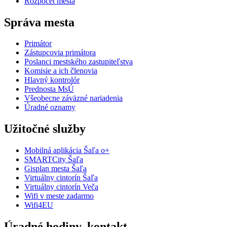
Rozpočet mesta
Správa mesta
Primátor
Zástupcovia primátora
Poslanci mestského zastupiteľstva
Komisie a ich členovia
Hlavný kontrolór
Prednosta MsÚ
Všeobecne záväzné nariadenia
Úradné oznamy
Užitočné služby
Mobilná aplikácia Šaľa o+
SMARTCity Šaľa
Gisplan mesta Šaľa
Virtuálny cintorín Šaľa
Virtuálny cintorín Veča
Wifi v meste zadarmo
Wifi4EU
Úradné hodiny, kontakt