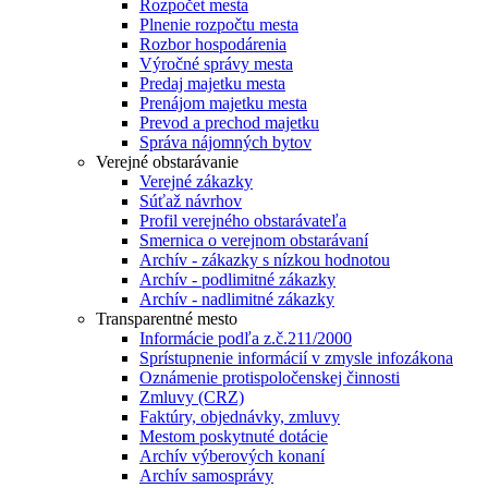
Rozpočet mesta
Plnenie rozpočtu mesta
Rozbor hospodárenia
Výročné správy mesta
Predaj majetku mesta
Prenájom majetku mesta
Prevod a prechod majetku
Správa nájomných bytov
Verejné obstarávanie
Verejné zákazky
Súťaž návrhov
Profil verejného obstarávateľa
Smernica o verejnom obstarávaní
Archív - zákazky s nízkou hodnotou
Archív - podlimitné zákazky
Archív - nadlimitné zákazky
Transparentné mesto
Informácie podľa z.č.211/2000
Sprístupnenie informácií v zmysle infozákona
Oznámenie protispoločenskej činnosti
Zmluvy (CRZ)
Faktúry, objednávky, zmluvy
Mestom poskytnuté dotácie
Archív výberových konaní
Archív samosprávy