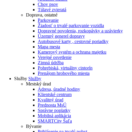
Chov psov
Túlavé zvieratá
Doprava, ostatné
Parkovanie
Žiadosť o trvalé parkovanie vozidla
Dopravné povolenia, rozkopávky a uzávierky
Územný generel dopravy
Autobusové karty , cestovné poriadky
Mapa mesta
Kamerový systém a ochrana majetku
Verejné osvetlenie
Zimná údržba
Pohrebiská, virtuálny cintorín
Prenájom hrobového miesta
Služby
Služby
Mestský úrad
Adresa, úradné hodiny
Klientské centrum
Kvalitný úrad
Prednosta MsÚ
Správne poplatky
Mobilná aplikácia
SMARTCity Šaľa
Bývanie
Prihlásenie na trvalý pobyt