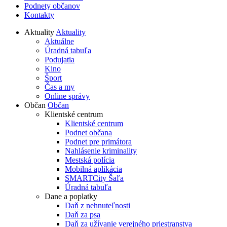
Podnety občanov
Kontakty
Aktuality
Aktuality
Aktuálne
Úradná tabuľa
Podujatia
Kino
Šport
Čas a my
Online správy
Občan
Občan
Klientské centrum
Klientské centrum
Podnet občana
Podnet pre primátora
Nahlásenie kriminality
Mestská polícia
Mobilná aplikácia
SMARTCity Šaľa
Úradná tabuľa
Dane a poplatky
Daň z nehnuteľnosti
Daň za psa
Daň za užívanie verejného priestranstva