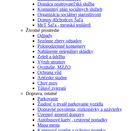
Domáca opatrovateľská služba
Komunitný plán sociálnych služieb
Organizácia sociálnej starostlivosti
Domov dôchodcov Šaľa
MeT Šaľa - mestská tepláreň
Životné prostredie
Odpady
Sezónne zbery odpadov
Polopodzemné kontajnery
Nahlásenie nelegálnej skládky
Zeleň a údržba
Výrub stromov
Ovzdušie, MZZO
Ochrana vôd
Artézske studne
Chov psov
Túlavé zvieratá
Doprava, ostatné
Parkovanie
Žiadosť o trvalé parkovanie vozidla
Dopravné povolenia, rozkopávky a uzávierky
Územný generel dopravy
Autobusové karty , cestovné poriadky
Mapa mesta
Kamerový systém a ochrana majetku