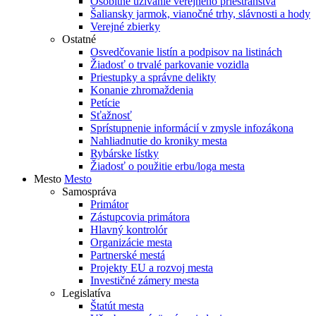
Osobitné užívanie verejného priestranstva
Šaliansky jarmok, vianočné trhy, slávnosti a hody
Verejné zbierky
Ostatné
Osvedčovanie listín a podpisov na listinách
Žiadosť o trvalé parkovanie vozidla
Priestupky a správne delikty
Konanie zhromaždenia
Petície
Sťažnosť
Sprístupnenie informácií v zmysle infozákona
Nahliadnutie do kroniky mesta
Rybárske lístky
Žiadosť o použitie erbu/loga mesta
Mesto
Mesto
Samospráva
Primátor
Zástupcovia primátora
Hlavný kontrolór
Organizácie mesta
Partnerské mestá
Projekty EU a rozvoj mesta
Investičné zámery mesta
Legislatíva
Štatút mesta