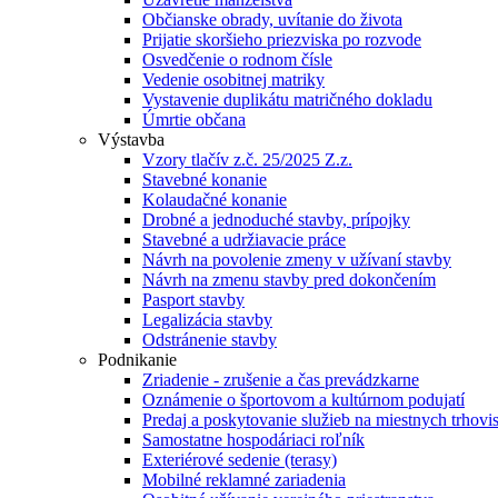
Občianske obrady, uvítanie do života
Prijatie skoršieho priezviska po rozvode
Osvedčenie o rodnom čísle
Vedenie osobitnej matriky
Vystavenie duplikátu matričného dokladu
Úmrtie občana
Výstavba
Vzory tlačív z.č. 25/2025 Z.z.
Stavebné konanie
Kolaudačné konanie
Drobné a jednoduché stavby, prípojky
Stavebné a udržiavacie práce
Návrh na povolenie zmeny v užívaní stavby
Návrh na zmenu stavby pred dokončením
Pasport stavby
Legalizácia stavby
Odstránenie stavby
Podnikanie
Zriadenie - zrušenie a čas prevádzkarne
Oznámenie o športovom a kultúrnom podujatí
Predaj a poskytovanie služieb na miestnych trhovi
Samostatne hospodáriaci roľník
Exteriérové sedenie (terasy)
Mobilné reklamné zariadenia