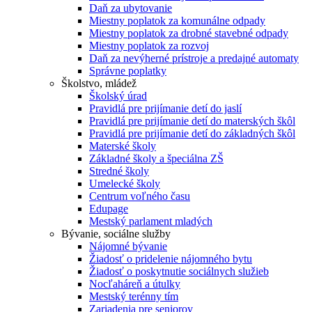
Daň za ubytovanie
Miestny poplatok za komunálne odpady
Miestny poplatok za drobné stavebné odpady
Miestny poplatok za rozvoj
Daň za nevýherné prístroje a predajné automaty
Správne poplatky
Školstvo, mládež
Školský úrad
Pravidlá pre prijímanie detí do jaslí
Pravidlá pre prijímanie detí do materských škôl
Pravidlá pre prijímanie detí do základných škôl
Materské školy
Základné školy a špeciálna ZŠ
Stredné školy
Umelecké školy
Centrum voľného času
Edupage
Mestský parlament mladých
Bývanie, sociálne služby
Nájomné bývanie
Žiadosť o pridelenie nájomného bytu
Žiadosť o poskytnutie sociálnych služieb
Nocľaháreň a útulky
Mestský terénny tím
Zariadenia pre seniorov