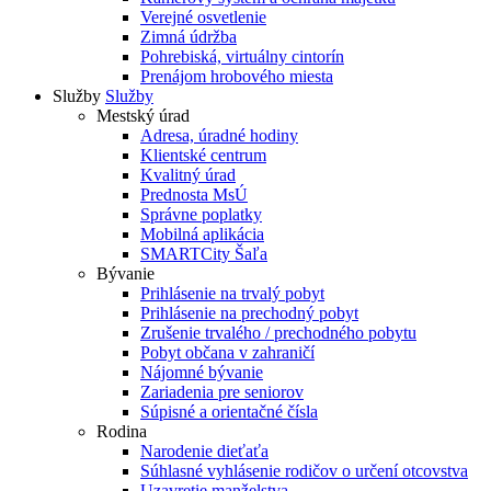
Verejné osvetlenie
Zimná údržba
Pohrebiská, virtuálny cintorín
Prenájom hrobového miesta
Služby
Služby
Mestský úrad
Adresa, úradné hodiny
Klientské centrum
Kvalitný úrad
Prednosta MsÚ
Správne poplatky
Mobilná aplikácia
SMARTCity Šaľa
Bývanie
Prihlásenie na trvalý pobyt
Prihlásenie na prechodný pobyt
Zrušenie trvalého / prechodného pobytu
Pobyt občana v zahraničí
Nájomné bývanie
Zariadenia pre seniorov
Súpisné a orientačné čísla
Rodina
Narodenie dieťaťa
Súhlasné vyhlásenie rodičov o určení otcovstva
Uzavretie manželstva