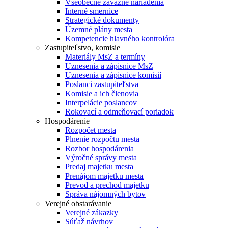
Všeobecne záväzné nariadenia
Interné smernice
Strategické dokumenty
Územné plány mesta
Kompetencie hlavného kontrolóra
Zastupiteľstvo, komisie
Materiály MsZ a termíny
Uznesenia a zápisnice MsZ
Uznesenia a zápisnice komisií
Poslanci zastupiteľstva
Komisie a ich členovia
Interpelácie poslancov
Rokovací a odmeňovací poriadok
Hospodárenie
Rozpočet mesta
Plnenie rozpočtu mesta
Rozbor hospodárenia
Výročné správy mesta
Predaj majetku mesta
Prenájom majetku mesta
Prevod a prechod majetku
Správa nájomných bytov
Verejné obstarávanie
Verejné zákazky
Súťaž návrhov