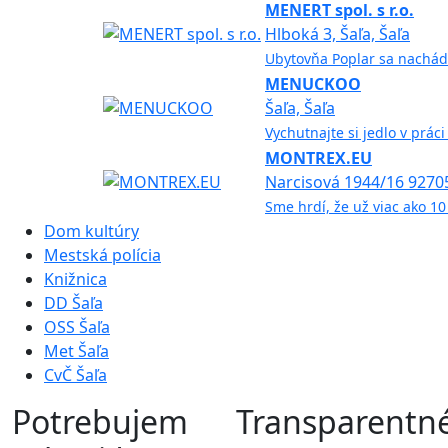
MENERT spol. s r.o.
Hlboká 3, Šaľa, Šaľa
Ubytovňa Poplar sa nachádza
MENUCKOO
Šaľa, Šaľa
Vychutnajte si jedlo v prác
MONTREX.EU
Narcisová 1944/16 92705 
Sme hrdí, že už viac ako 1
Dom kultúry
Mestská polícia
Knižnica
DD Šaľa
OSS Šaľa
Met Šaľa
CvČ Šaľa
Potrebujem
Transparentn