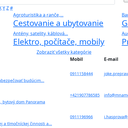
X
Y
Z
#
Agroturistika a ranče,...
Bar
Cestovanie a ubytovanie
G
Antény, satelity, káblová...
Au
Elektro, počítače, mobily
P
Zobraziť všetky kategórie
Mobil
E-mail
0911158444
joke.prepra
zabezpečovať budúcim...
+421907786585
info@mnamc
a, bytový dom Panorama
0911196966
i.hasprova
 a tlmočníckej činnosti a...