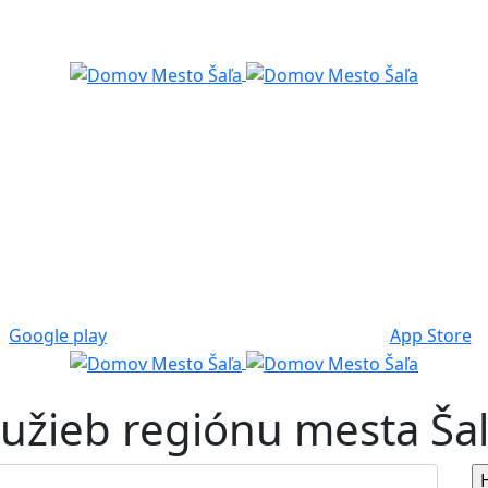
Google play
App Store
služieb regiónu mesta Ša