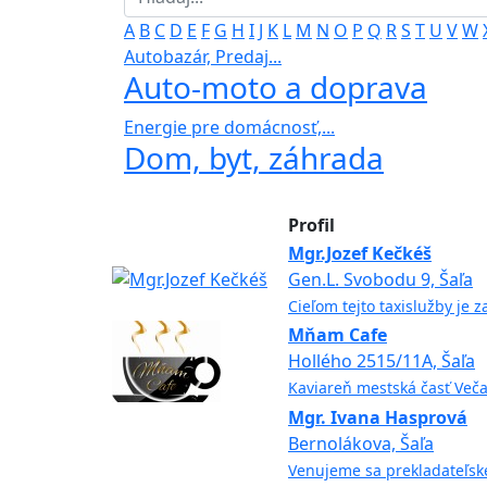
A
B
C
D
E
F
G
H
I
J
K
L
M
N
O
P
Q
R
S
T
U
V
W
Autobazár, Predaj...
Auto-moto a doprava
Energie pre domácnosť,...
Dom, byt, záhrada
Profil
Mgr.Jozef Kečkéš
Gen.L. Svobodu 9, Šaľa
Cieľom tejto taxislužby je 
Mňam Cafe
Hollého 2515/11A, Šaľa
Kaviareň mestská časť Več
Mgr. Ivana Hasprová
Bernolákova, Šaľa
Venujeme sa prekladateľskej