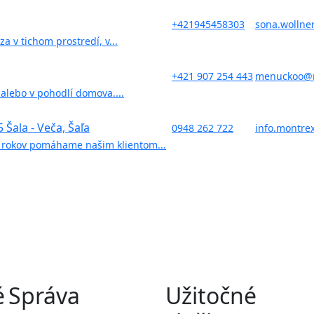
+421945458303
sona.wollne
 v tichom prostredí, v...
+421 907 254 443
menuckoo@
i alebo v pohodlí domova....
Šala - Veča, Šaľa
0948 262 722
info.montre
0 rokov pomáhame našim klientom...
é
Správa
Užitočné