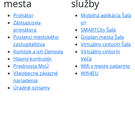
mesta
služby
Primátor
Mobilná aplikácia Šaľa
Zástupcovia
o+
primátora
SMARTCity Šaľa
Poslanci mestského
Gisplan mesta Šaľa
zastupiteľstva
Virtuálny cintorín Šaľa
Komisie a ich členovia
Virtuálny cintorín
Hlavný kontrolór
Veča
Prednosta MsÚ
Wifi v meste zadarmo
Všeobecne záväzné
Wifi4EU
nariadenia
Úradné oznamy