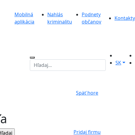
Mobilná
Nahlás
Podnety
Kontakty
aplikácia
kriminalitu
občanov
SK
Späť hore
ľa
Pridaj firmu