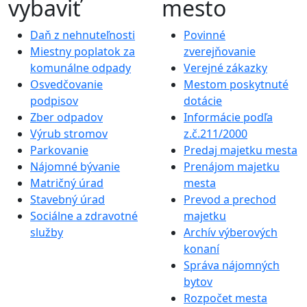
vybaviť
mesto
Daň z nehnuteľnosti
Povinné
Miestny poplatok za
zverejňovanie
komunálne odpady
Verejné zákazky
Osvedčovanie
Mestom poskytnuté
podpisov
dotácie
Zber odpadov
Informácie podľa
Výrub stromov
z.č.211/2000
Parkovanie
Predaj majetku mesta
Nájomné bývanie
Prenájom majetku
Matričný úrad
mesta
Stavebný úrad
Prevod a prechod
Sociálne a zdravotné
majetku
služby
Archív výberových
konaní
Správa nájomných
bytov
Rozpočet mesta