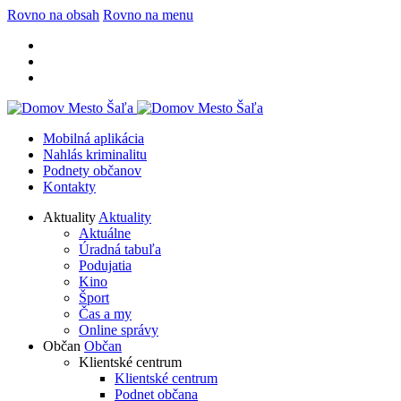
Rovno na obsah
Rovno na menu
Mobilná aplikácia
Nahlás kriminalitu
Podnety občanov
Kontakty
Aktuality
Aktuality
Aktuálne
Úradná tabuľa
Podujatia
Kino
Šport
Čas a my
Online správy
Občan
Občan
Klientské centrum
Klientské centrum
Podnet občana