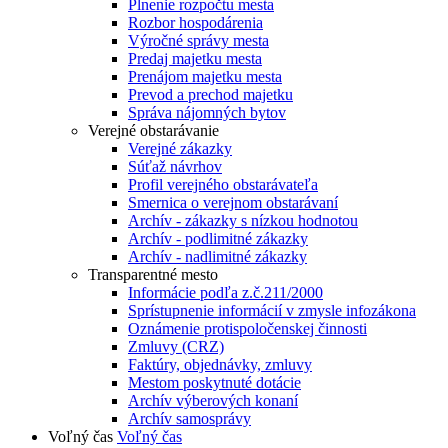
Plnenie rozpočtu mesta
Rozbor hospodárenia
Výročné správy mesta
Predaj majetku mesta
Prenájom majetku mesta
Prevod a prechod majetku
Správa nájomných bytov
Verejné obstarávanie
Verejné zákazky
Súťaž návrhov
Profil verejného obstarávateľa
Smernica o verejnom obstarávaní
Archív - zákazky s nízkou hodnotou
Archív - podlimitné zákazky
Archív - nadlimitné zákazky
Transparentné mesto
Informácie podľa z.č.211/2000
Sprístupnenie informácií v zmysle infozákona
Oznámenie protispoločenskej činnosti
Zmluvy (CRZ)
Faktúry, objednávky, zmluvy
Mestom poskytnuté dotácie
Archív výberových konaní
Archív samosprávy
Voľný čas
Voľný čas