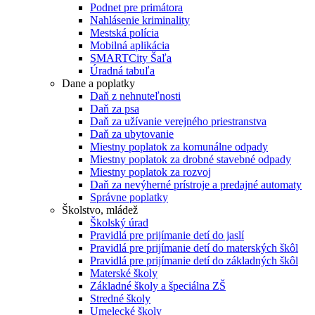
Podnet pre primátora
Nahlásenie kriminality
Mestská polícia
Mobilná aplikácia
SMARTCity Šaľa
Úradná tabuľa
Dane a poplatky
Daň z nehnuteľnosti
Daň za psa
Daň za užívanie verejného priestranstva
Daň za ubytovanie
Miestny poplatok za komunálne odpady
Miestny poplatok za drobné stavebné odpady
Miestny poplatok za rozvoj
Daň za nevýherné prístroje a predajné automaty
Správne poplatky
Školstvo, mládež
Školský úrad
Pravidlá pre prijímanie detí do jaslí
Pravidlá pre prijímanie detí do materských škôl
Pravidlá pre prijímanie detí do základných škôl
Materské školy
Základné školy a špeciálna ZŠ
Stredné školy
Umelecké školy