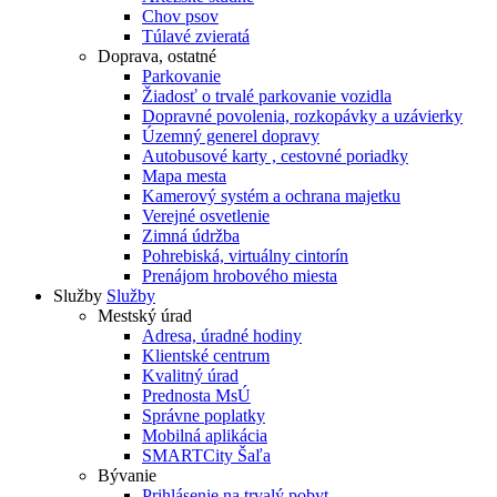
Chov psov
Túlavé zvieratá
Doprava, ostatné
Parkovanie
Žiadosť o trvalé parkovanie vozidla
Dopravné povolenia, rozkopávky a uzávierky
Územný generel dopravy
Autobusové karty , cestovné poriadky
Mapa mesta
Kamerový systém a ochrana majetku
Verejné osvetlenie
Zimná údržba
Pohrebiská, virtuálny cintorín
Prenájom hrobového miesta
Služby
Služby
Mestský úrad
Adresa, úradné hodiny
Klientské centrum
Kvalitný úrad
Prednosta MsÚ
Správne poplatky
Mobilná aplikácia
SMARTCity Šaľa
Bývanie
Prihlásenie na trvalý pobyt