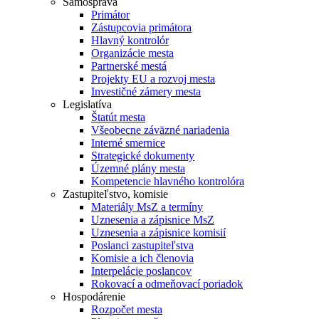
Samospráva
Primátor
Zástupcovia primátora
Hlavný kontrolór
Organizácie mesta
Partnerské mestá
Projekty EU a rozvoj mesta
Investičné zámery mesta
Legislatíva
Štatút mesta
Všeobecne záväzné nariadenia
Interné smernice
Strategické dokumenty
Územné plány mesta
Kompetencie hlavného kontrolóra
Zastupiteľstvo, komisie
Materiály MsZ a termíny
Uznesenia a zápisnice MsZ
Uznesenia a zápisnice komisií
Poslanci zastupiteľstva
Komisie a ich členovia
Interpelácie poslancov
Rokovací a odmeňovací poriadok
Hospodárenie
Rozpočet mesta