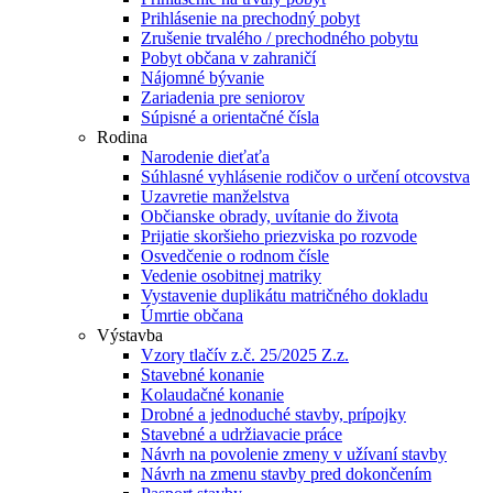
Prihlásenie na prechodný pobyt
Zrušenie trvalého / prechodného pobytu
Pobyt občana v zahraničí
Nájomné bývanie
Zariadenia pre seniorov
Súpisné a orientačné čísla
Rodina
Narodenie dieťaťa
Súhlasné vyhlásenie rodičov o určení otcovstva
Uzavretie manželstva
Občianske obrady, uvítanie do života
Prijatie skoršieho priezviska po rozvode
Osvedčenie o rodnom čísle
Vedenie osobitnej matriky
Vystavenie duplikátu matričného dokladu
Úmrtie občana
Výstavba
Vzory tlačív z.č. 25/2025 Z.z.
Stavebné konanie
Kolaudačné konanie
Drobné a jednoduché stavby, prípojky
Stavebné a udržiavacie práce
Návrh na povolenie zmeny v užívaní stavby
Návrh na zmenu stavby pred dokončením