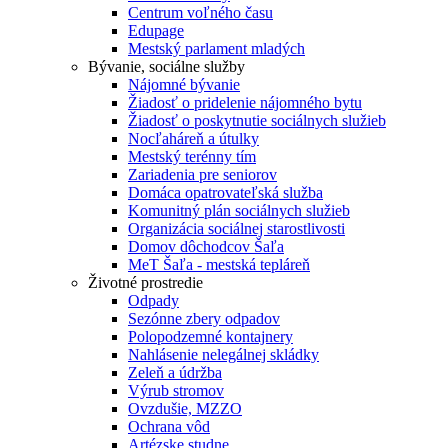
Centrum voľného času
Edupage
Mestský parlament mladých
Bývanie, sociálne služby
Nájomné bývanie
Žiadosť o pridelenie nájomného bytu
Žiadosť o poskytnutie sociálnych služieb
Nocľaháreň a útulky
Mestský terénny tím
Zariadenia pre seniorov
Domáca opatrovateľská služba
Komunitný plán sociálnych služieb
Organizácia sociálnej starostlivosti
Domov dôchodcov Šaľa
MeT Šaľa - mestská tepláreň
Životné prostredie
Odpady
Sezónne zbery odpadov
Polopodzemné kontajnery
Nahlásenie nelegálnej skládky
Zeleň a údržba
Výrub stromov
Ovzdušie, MZZO
Ochrana vôd
Artézske studne