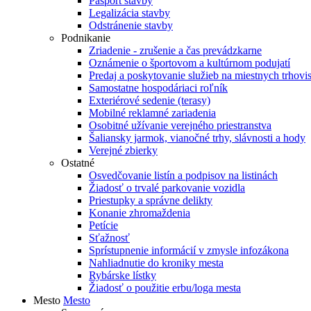
Pasport stavby
Legalizácia stavby
Odstránenie stavby
Podnikanie
Zriadenie - zrušenie a čas prevádzkarne
Oznámenie o športovom a kultúrnom podujatí
Predaj a poskytovanie služieb na miestnych trhovi
Samostatne hospodáriaci roľník
Exteriérové sedenie (terasy)
Mobilné reklamné zariadenia
Osobitné užívanie verejného priestranstva
Šaliansky jarmok, vianočné trhy, slávnosti a hody
Verejné zbierky
Ostatné
Osvedčovanie listín a podpisov na listinách
Žiadosť o trvalé parkovanie vozidla
Priestupky a správne delikty
Konanie zhromaždenia
Petície
Sťažnosť
Sprístupnenie informácií v zmysle infozákona
Nahliadnutie do kroniky mesta
Rybárske lístky
Žiadosť o použitie erbu/loga mesta
Mesto
Mesto