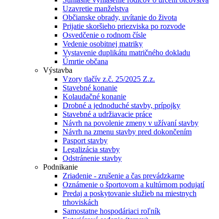
Uzavretie manželstva
Občianske obrady, uvítanie do života
Prijatie skoršieho priezviska po rozvode
Osvedčenie o rodnom čísle
Vedenie osobitnej matriky
Vystavenie duplikátu matričného dokladu
Úmrtie občana
Výstavba
Vzory tlačív z.č. 25/2025 Z.z.
Stavebné konanie
Kolaudačné konanie
Drobné a jednoduché stavby, prípojky
Stavebné a udržiavacie práce
Návrh na povolenie zmeny v užívaní stavby
Návrh na zmenu stavby pred dokončením
Pasport stavby
Legalizácia stavby
Odstránenie stavby
Podnikanie
Zriadenie - zrušenie a čas prevádzkarne
Oznámenie o športovom a kultúrnom podujatí
Predaj a poskytovanie služieb na miestnych
trhoviskách
Samostatne hospodáriaci roľník