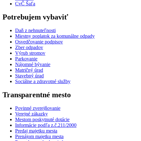
CvČ Šaľa
Potrebujem vybaviť
Daň z nehnuteľnosti
Miestny poplatok za komunálne odpady
Osvedčovanie podpisov
Zber odpadov
Výrub stromov
Parkovanie
Nájomné bývanie
Matričný úrad
Stavebný úrad
Sociálne a zdravotné služby
Transparentné mesto
Povinné zverejňovanie
Verejné zákazky
Mestom poskytnuté dotácie
Informácie podľa z.č.211/2000
Predaj majetku mesta
Prenájom majetku mesta