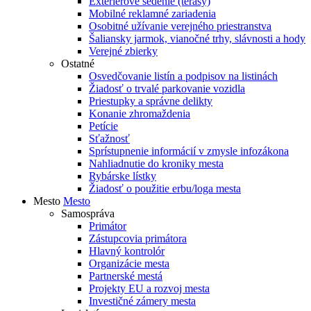
Exteriérové sedenie (terasy)
Mobilné reklamné zariadenia
Osobitné užívanie verejného priestranstva
Šaliansky jarmok, vianočné trhy, slávnosti a hody
Verejné zbierky
Ostatné
Osvedčovanie listín a podpisov na listinách
Žiadosť o trvalé parkovanie vozidla
Priestupky a správne delikty
Konanie zhromaždenia
Petície
Sťažnosť
Sprístupnenie informácií v zmysle infozákona
Nahliadnutie do kroniky mesta
Rybárske lístky
Žiadosť o použitie erbu/loga mesta
Mesto
Mesto
Samospráva
Primátor
Zástupcovia primátora
Hlavný kontrolór
Organizácie mesta
Partnerské mestá
Projekty EU a rozvoj mesta
Investičné zámery mesta