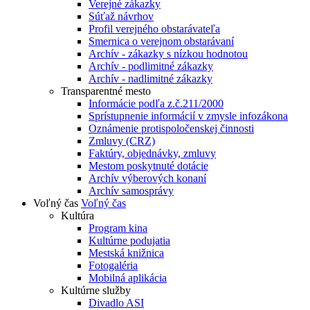
Verejné zákazky
Súťaž návrhov
Profil verejného obstarávateľa
Smernica o verejnom obstarávaní
Archív - zákazky s nízkou hodnotou
Archív - podlimitné zákazky
Archív - nadlimitné zákazky
Transparentné mesto
Informácie podľa z.č.211/2000
Sprístupnenie informácií v zmysle infozákona
Oznámenie protispoločenskej činnosti
Zmluvy (CRZ)
Faktúry, objednávky, zmluvy
Mestom poskytnuté dotácie
Archív výberových konaní
Archív samosprávy
Voľný čas
Voľný čas
Kultúra
Program kina
Kultúrne podujatia
Mestská knižnica
Fotogaléria
Mobilná aplikácia
Kultúrne služby
Divadlo ASI