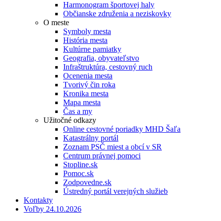
Harmonogram športovej haly
Občianske združenia a neziskovky
O meste
Symboly mesta
História mesta
Kultúrne pamiatky
Geografia, obyvateľstvo
Infraštruktúra, cestovný ruch
Ocenenia mesta
Tvorivý čin roka
Kronika mesta
Mapa mesta
Čas a my
Užitočné odkazy
Online cestovné poriadky MHD Šaľa
Katastrálny portál
Zoznam PSČ miest a obcí v SR
Centrum právnej pomoci
Stopline.sk
Pomoc.sk
Zodpovedne.sk
Ústredný portál verejných služieb
Kontakty
Voľby 24.10.2026