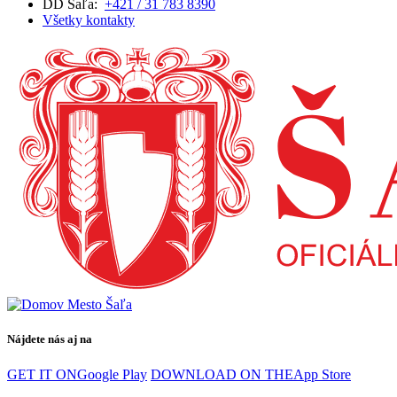
DD Šaľa:
+421 / 31 783 8390
Všetky kontakty
Nájdete nás aj na
GET IT ON
Google Play
DOWNLOAD ON THE
App Store