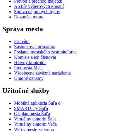
Prevod a prechod majetku
Archív výberových konaní
Správa nájomných bytov
Rozpočet mesta
Správa mesta
Primátor
Zástupcovia primátora
Poslanci mestského zastupiteľstva
Komisie a ich členovia
Hlavný kontrolór
Prednosta MsÚ
Všeobecne záväzné nariadenia
Úradné oznamy
Užitočné služby
Mobilná aplikácia Šaľa o+
SMARTCity Šaľa
Gisplan mesta Šaľa
Virtuálny cintorín Šaľa
Virtuálny cintorín Veča
Wifi v meste zadarmo