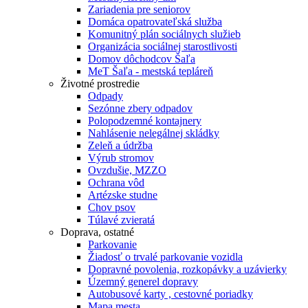
Zariadenia pre seniorov
Domáca opatrovateľská služba
Komunitný plán sociálnych služieb
Organizácia sociálnej starostlivosti
Domov dôchodcov Šaľa
MeT Šaľa - mestská tepláreň
Životné prostredie
Odpady
Sezónne zbery odpadov
Polopodzemné kontajnery
Nahlásenie nelegálnej skládky
Zeleň a údržba
Výrub stromov
Ovzdušie, MZZO
Ochrana vôd
Artézske studne
Chov psov
Túlavé zvieratá
Doprava, ostatné
Parkovanie
Žiadosť o trvalé parkovanie vozidla
Dopravné povolenia, rozkopávky a uzávierky
Územný generel dopravy
Autobusové karty , cestovné poriadky
Mapa mesta