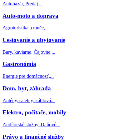
Autobazár, Predaj...
Auto-moto a doprava
Agroturistika a ranče,...
Cestovanie a ubytovanie
Bary, kaviarne, Čajovne,...
Gastronómia
Energie pre domácnosť,...
Dom, byt, záhrada
Antény, satelity, káblová...
Elektro, počítače, mobily
Audítorské služby, Daňové...
Právo a finančné služby