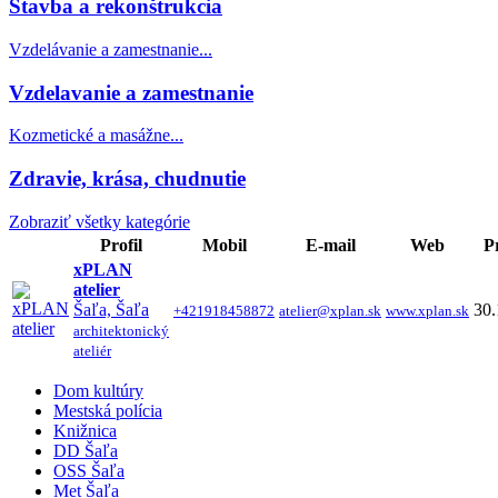
Stavba a rekonštrukcia
Vzdelávanie a zamestnanie...
Vzdelavanie a zamestnanie
Kozmetické a masážne...
Zdravie, krása, chudnutie
Zobraziť všetky kategórie
Profil
Mobil
E-mail
Web
P
xPLAN
atelier
Šaľa, Šaľa
30.
+421918458872
atelier@xplan.sk
www.xplan.sk
architektonický
ateliér
Dom kultúry
Mestská polícia
Knižnica
DD Šaľa
OSS Šaľa
Met Šaľa