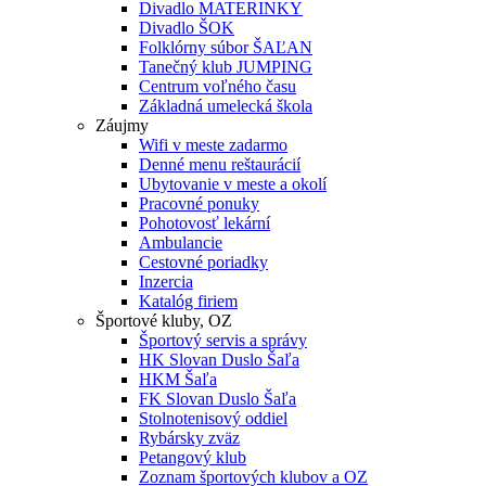
Divadlo MATERINKY
Divadlo ŠOK
Folklórny súbor ŠAĽAN
Tanečný klub JUMPING
Centrum voľného času
Základná umelecká škola
Záujmy
Wifi v meste zadarmo
Denné menu reštaurácií
Ubytovanie v meste a okolí
Pracovné ponuky
Pohotovosť lekární
Ambulancie
Cestovné poriadky
Inzercia
Katalóg firiem
Športové kluby, OZ
Športový servis a správy
HK Slovan Duslo Šaľa
HKM Šaľa
FK Slovan Duslo Šaľa
Stolnotenisový oddiel
Rybársky zväz
Petangový klub
Zoznam športových klubov a OZ