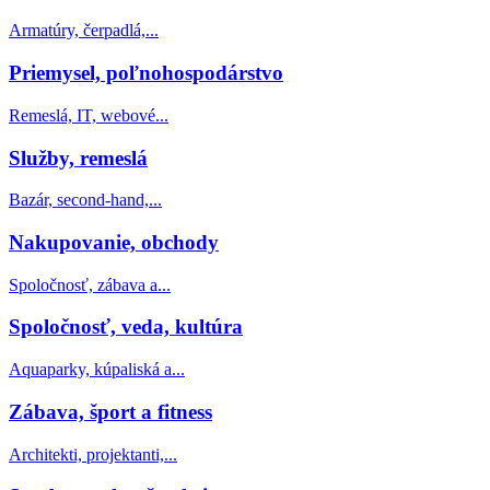
Armatúry, čerpadlá,...
Priemysel, poľnohospodárstvo
Remeslá, IT, webové...
Služby, remeslá
Bazár, second-hand,...
Nakupovanie, obchody
Spoločnosť, zábava a...
Spoločnosť, veda, kultúra
Aquaparky, kúpaliská a...
Zábava, šport a fitness
Architekti, projektanti,...