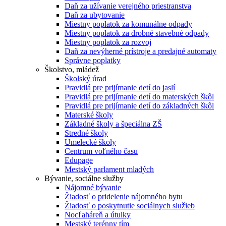
Daň za užívanie verejného priestranstva
Daň za ubytovanie
Miestny poplatok za komunálne odpady
Miestny poplatok za drobné stavebné odpady
Miestny poplatok za rozvoj
Daň za nevýherné prístroje a predajné automaty
Správne poplatky
Školstvo, mládež
Školský úrad
Pravidlá pre prijímanie detí do jaslí
Pravidlá pre prijímanie detí do materských škôl
Pravidlá pre prijímanie detí do základných škôl
Materské školy
Základné školy a špeciálna ZŠ
Stredné školy
Umelecké školy
Centrum voľného času
Edupage
Mestský parlament mladých
Bývanie, sociálne služby
Nájomné bývanie
Žiadosť o pridelenie nájomného bytu
Žiadosť o poskytnutie sociálnych služieb
Nocľaháreň a útulky
Mestský terénny tím