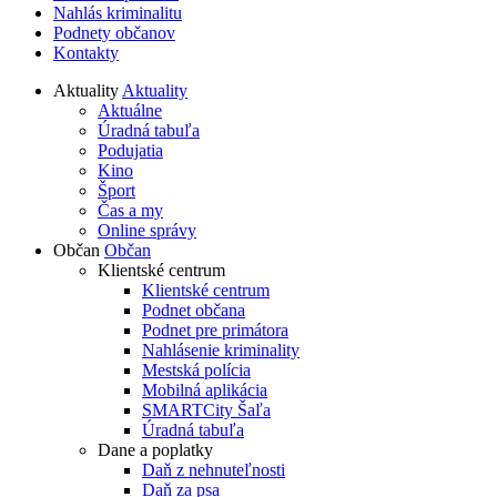
Nahlás kriminalitu
Podnety občanov
Kontakty
Aktuality
Aktuality
Aktuálne
Úradná tabuľa
Podujatia
Kino
Šport
Čas a my
Online správy
Občan
Občan
Klientské centrum
Klientské centrum
Podnet občana
Podnet pre primátora
Nahlásenie kriminality
Mestská polícia
Mobilná aplikácia
SMARTCity Šaľa
Úradná tabuľa
Dane a poplatky
Daň z nehnuteľnosti
Daň za psa