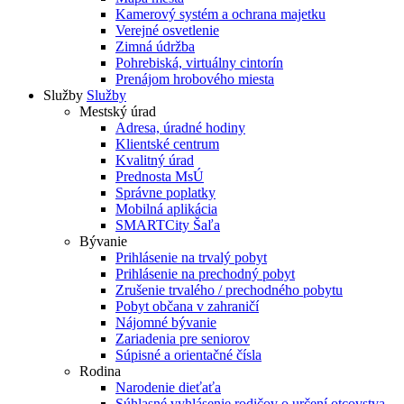
Kamerový systém a ochrana majetku
Verejné osvetlenie
Zimná údržba
Pohrebiská, virtuálny cintorín
Prenájom hrobového miesta
Služby
Služby
Mestský úrad
Adresa, úradné hodiny
Klientské centrum
Kvalitný úrad
Prednosta MsÚ
Správne poplatky
Mobilná aplikácia
SMARTCity Šaľa
Bývanie
Prihlásenie na trvalý pobyt
Prihlásenie na prechodný pobyt
Zrušenie trvalého / prechodného pobytu
Pobyt občana v zahraničí
Nájomné bývanie
Zariadenia pre seniorov
Súpisné a orientačné čísla
Rodina
Narodenie dieťaťa
Súhlasné vyhlásenie rodičov o určení otcovstva