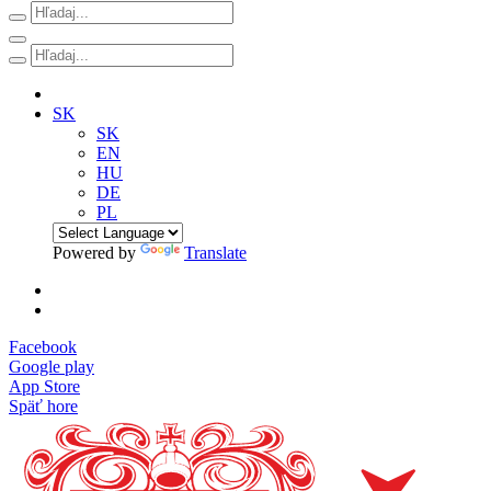
SK
SK
EN
HU
DE
PL
Powered by
Translate
Facebook
Google play
App Store
Späť hore