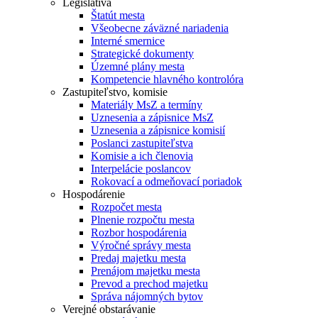
Legislatíva
Štatút mesta
Všeobecne záväzné nariadenia
Interné smernice
Strategické dokumenty
Územné plány mesta
Kompetencie hlavného kontrolóra
Zastupiteľstvo, komisie
Materiály MsZ a termíny
Uznesenia a zápisnice MsZ
Uznesenia a zápisnice komisií
Poslanci zastupiteľstva
Komisie a ich členovia
Interpelácie poslancov
Rokovací a odmeňovací poriadok
Hospodárenie
Rozpočet mesta
Plnenie rozpočtu mesta
Rozbor hospodárenia
Výročné správy mesta
Predaj majetku mesta
Prenájom majetku mesta
Prevod a prechod majetku
Správa nájomných bytov
Verejné obstarávanie