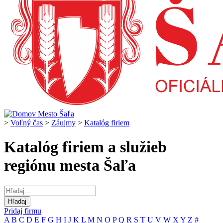
>
Voľný čas
>
Záujmy
>
Katalóg firiem
Katalóg firiem a služieb
regiónu mesta Šaľa
Pridaj firmu
A
B
C
D
E
F
G
H
I
J
K
L
M
N
O
P
Q
R
S
T
U
V
W
X
Y
Z
#