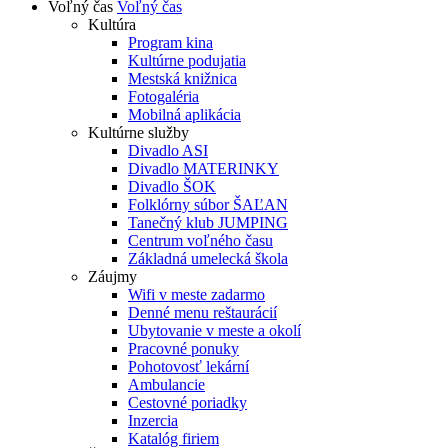
Voľný čas
Voľný čas
Kultúra
Program kina
Kultúrne podujatia
Mestská knižnica
Fotogaléria
Mobilná aplikácia
Kultúrne služby
Divadlo ASI
Divadlo MATERINKY
Divadlo ŠOK
Folklórny súbor ŠAĽAN
Tanečný klub JUMPING
Centrum voľného času
Základná umelecká škola
Záujmy
Wifi v meste zadarmo
Denné menu reštaurácií
Ubytovanie v meste a okolí
Pracovné ponuky
Pohotovosť lekární
Ambulancie
Cestovné poriadky
Inzercia
Katalóg firiem