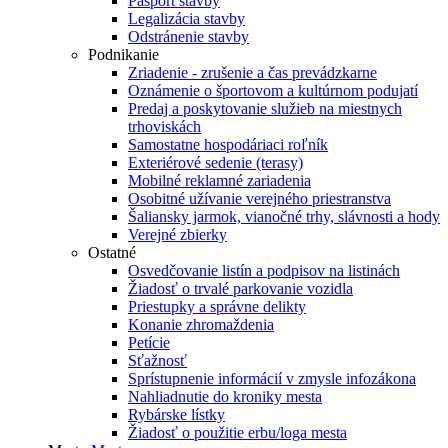
Pasport stavby
Legalizácia stavby
Odstránenie stavby
Podnikanie
Zriadenie - zrušenie a čas prevádzkarne
Oznámenie o športovom a kultúrnom podujatí
Predaj a poskytovanie služieb na miestnych
trhoviskách
Samostatne hospodáriaci roľník
Exteriérové sedenie (terasy)
Mobilné reklamné zariadenia
Osobitné užívanie verejného priestranstva
Šaliansky jarmok, vianočné trhy, slávnosti a hody
Verejné zbierky
Ostatné
Osvedčovanie listín a podpisov na listinách
Žiadosť o trvalé parkovanie vozidla
Priestupky a správne delikty
Konanie zhromaždenia
Petície
Sťažnosť
Sprístupnenie informácií v zmysle infozákona
Nahliadnutie do kroniky mesta
Rybárske lístky
Žiadosť o použitie erbu/loga mesta