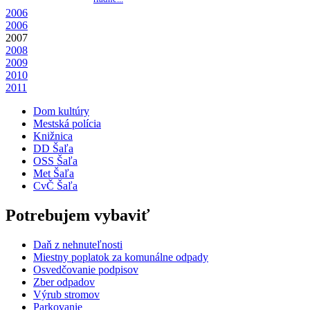
2006
2006
2007
2008
2009
2010
2011
Dom kultúry
Mestská polícia
Knižnica
DD Šaľa
OSS Šaľa
Met Šaľa
CvČ Šaľa
Potrebujem vybaviť
Daň z nehnuteľnosti
Miestny poplatok za komunálne odpady
Osvedčovanie podpisov
Zber odpadov
Výrub stromov
Parkovanie