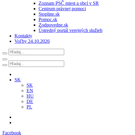
Zoznam PSČ miest a obcí v SR
Centrum právnej pomoci
Stopline.sk
Pomoc.sk
Zodpovedne.sk
Ústredný portál verejných služieb
Kontakty
Voľby 24.10.2026
SK
SK
EN
HU
DE
PL
Facebook