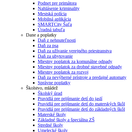
Podnet pre primátora
Nahlásenie kriminality
Mestská polícia
Mobilná aplikácia
SMARTCity Šaľa
Úradná tabuľa
Dane a poplatky
Daň z nehnuteľnosti
Daň za psa
Daň za užívanie verejného priestranstva
Daň za ubytovanie
Miestny poplatok za komunálne odpady
Miestny poplatok za drobné stavebné odpady
Miestny poplatok za rozvoj
Daň za nevýherné prístroje a predajné automaty
Správne poplatky
Školstvo, mládež
Školský úrad
Pravidlá pre prijímanie detí do jaslí
Pravidlá pre prijímanie detí do materských škôl
Pravidlá pre prijímanie detí do základných škôl
Materské školy
Základné školy a špeciálna ZŠ
Stredné školy
Umelecké školy