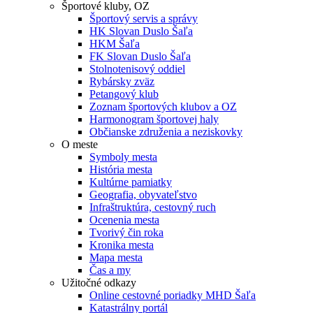
Športové kluby, OZ
Športový servis a správy
HK Slovan Duslo Šaľa
HKM Šaľa
FK Slovan Duslo Šaľa
Stolnotenisový oddiel
Rybársky zväz
Petangový klub
Zoznam športových klubov a OZ
Harmonogram športovej haly
Občianske združenia a neziskovky
O meste
Symboly mesta
História mesta
Kultúrne pamiatky
Geografia, obyvateľstvo
Infraštruktúra, cestovný ruch
Ocenenia mesta
Tvorivý čin roka
Kronika mesta
Mapa mesta
Čas a my
Užitočné odkazy
Online cestovné poriadky MHD Šaľa
Katastrálny portál