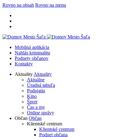
Rovno na obsah
Rovno na menu
Mobilná aplikácia
Nahlás kriminalitu
Podnety občanov
Kontakty
Aktuality
Aktuality
Aktuálne
Úradná tabuľa
Podujatia
Kino
Šport
Čas a my
Online správy
Občan
Občan
Klientské centrum
Klientské centrum
Podnet občana