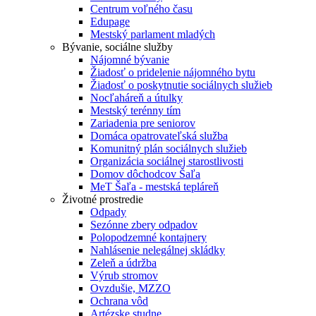
Centrum voľného času
Edupage
Mestský parlament mladých
Bývanie, sociálne služby
Nájomné bývanie
Žiadosť o pridelenie nájomného bytu
Žiadosť o poskytnutie sociálnych služieb
Nocľaháreň a útulky
Mestský terénny tím
Zariadenia pre seniorov
Domáca opatrovateľská služba
Komunitný plán sociálnych služieb
Organizácia sociálnej starostlivosti
Domov dôchodcov Šaľa
MeT Šaľa - mestská tepláreň
Životné prostredie
Odpady
Sezónne zbery odpadov
Polopodzemné kontajnery
Nahlásenie nelegálnej skládky
Zeleň a údržba
Výrub stromov
Ovzdušie, MZZO
Ochrana vôd
Artézske studne