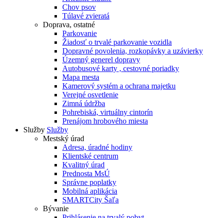
Chov psov
Túlavé zvieratá
Doprava, ostatné
Parkovanie
Žiadosť o trvalé parkovanie vozidla
Dopravné povolenia, rozkopávky a uzávierky
Územný generel dopravy
Autobusové karty , cestovné poriadky
Mapa mesta
Kamerový systém a ochrana majetku
Verejné osvetlenie
Zimná údržba
Pohrebiská, virtuálny cintorín
Prenájom hrobového miesta
Služby
Služby
Mestský úrad
Adresa, úradné hodiny
Klientské centrum
Kvalitný úrad
Prednosta MsÚ
Správne poplatky
Mobilná aplikácia
SMARTCity Šaľa
Bývanie
Prihlásenie na trvalý pobyt