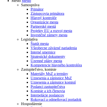
Mesto
Mesto
Samospráva
Primátor
Zástupcovia primátora
Hlavný kontrolór
Organizácie mesta
Partnerské mestá
Projekty EU a rozvoj mesta
Investičné zámery mesta
Legislatíva
Štatút mesta
Všeobecne záväzné nariadenia
Interné smernice
Strategické dokumenty
Územné plány mesta
Kompetencie hlavného kontrolóra
Zastupiteľstvo, komisie
Materiály MsZ a termíny
Uznesenia a zápisnice MsZ
Uznesenia a zápisnice komisií
Poslanci zastupiteľstva
Komisie a ich členovia
Interpelácie poslancov
Rokovací a odmeňovací poriadok
Hospodárenie