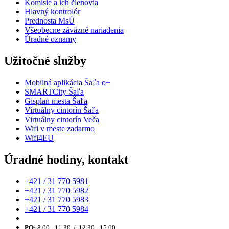
Komisie a ich členovia
Hlavný kontrolór
Prednosta MsÚ
Všeobecne záväzné nariadenia
Úradné oznamy
Užitočné služby
Mobilná aplikácia Šaľa o+
SMARTCity Šaľa
Gisplan mesta Šaľa
Virtuálny cintorín Šaľa
Virtuálny cintorín Veča
Wifi v meste zadarmo
Wifi4EU
Úradné hodiny, kontakt
+421 / 31 770 5981
+421 / 31 770 5982
+421 / 31 770 5983
+421 / 31 770 5984
PO:
8.00 - 11.30 / 12.30 - 15.00