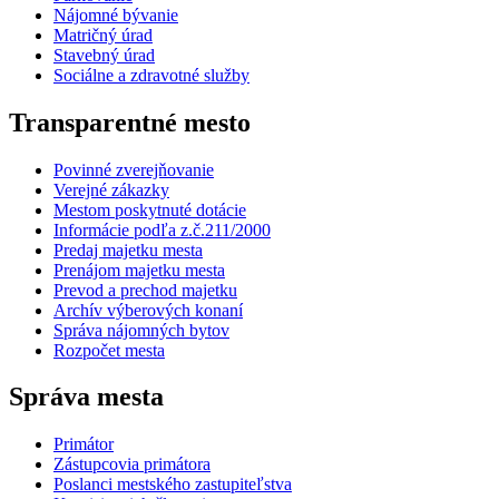
Nájomné bývanie
Matričný úrad
Stavebný úrad
Sociálne a zdravotné služby
Transparentné mesto
Povinné zverejňovanie
Verejné zákazky
Mestom poskytnuté dotácie
Informácie podľa z.č.211/2000
Predaj majetku mesta
Prenájom majetku mesta
Prevod a prechod majetku
Archív výberových konaní
Správa nájomných bytov
Rozpočet mesta
Správa mesta
Primátor
Zástupcovia primátora
Poslanci mestského zastupiteľstva