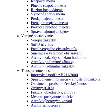
Rozpočet mesta
Plnenie rozpočtu mesta
Rozbor hospodárenia
Výročné správy mesta
Predaj majetku mesta
Prenájom majetku mesta
Prevod a prechod majetku
Správa nájomných bytov
Verejné obstarávanie
Verejné zákazky
Súťaž návrhov
Profil verejného obstarávateľa
Smernica o verejnom obstarávaní
Archív - zákazky s nízkou hodnotou
Archív - podlimitné zákazky
Archív - nadlimitné zákazky
Transparentné mesto
Informácie podľa z.č.211/2000
Sprístupnenie informácií v zmysle infozákona
Oznámenie protispoločenskej činnosti
Zmluvy (CRZ)
Faktúry, objednávky, zmluvy
Mestom poskytnuté dotácie
Archív výberových konaní
Archív samosprávy