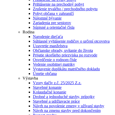
Prihlásenie na prechodný pobyt
Zrušenie trvalého / prechodného pobytu
Pobyt občana v zahraničí
Nájomné bývanie
Zariadenia pre seniorov
Súpisné a orientačné čísla
Rodina
Narodenie dieťaťa
Súhlasné vyhlásenie rodičov o určení otcovstva
Uzavretie manželstva
Občianske obrady, uvítanie do života
Prijatie skoršieho priezviska po rozvode
Osvedčenie o rodnom čísle
Vedenie osobitnej matriky
Vystavenie duplikátu matričného dokladu
Úmrtie občana
Výstavba
Vzory tlačív z.č. 25/2025 Z.z.
Stavebné konanie
Kolaudačné konanie
Drobné a jednoduché stavby, prípojky
Stavebné a udržiavacie práce
Návrh na povolenie zmeny v užívaní stavby
Návrh na zmenu stavby pred dokončením