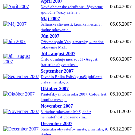
Apríl 2007
06.04.2007
Nové občianske združenie - Vytvorme
spoločne ?oázy zelene...
Máj 2007
06.05.2007
Šalianske slávnosti, kronika mesta, 3.
riadne rokovania...
Jún 2007
06.06.2007
Oživme spolu Váh, z matriky, 4. riadne
rokovanie MsZ,...
Júl - august 2007
06.08.2007
Číslo obsahuje mesiac Júl - August,
štatistika obyvateľov...
September 2007
06.09.2007
Divadlo Bolka Polívky, naši jubilanti,
čísla s matriky, 6...
Október 2007
06.10.2007
Priateľský infočin roka 2007, Colourfest,
kronika mesta,...
November 2007
06.11.2007
8. riadne rokovanie MsZ, daň z
nehnuteľnosti, pozemok za...
December 2007
06.12.2007
Štatistika obyvateľov mesta, z matriky, 9.
riadne...