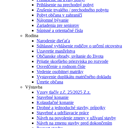
Prihlásenie na prechodný pobyt
Zrušenie trvalého / prechodného pobytu
Pobyt občana v zahraničí
Nájomné bývanie
Zariadenia pre seniorov
Súpisné a orientačné čísla
Rodina
Narodenie dieťaťa
Súhlasné vyhlásenie rodičov o určení otcovstva
Uzavretie manželstva
Občianske obrady, uvítanie do života
Prijatie skoršieho priezviska po rozvode
Osvedčenie o rodnom čísle
Vedenie osobitnej matriky
Vystavenie duplikátu matričného dokladu
Úmrtie občana
Výstavba
Vzory tlačív z.č. 25/2025 Z.z.
Stavebné konanie
Kolaudačné konanie
Drobné a jednoduché stavby, prípojky
Stavebné a udržiavacie práce
Návrh na povolenie zmeny v užívaní stavby
Návrh na zmenu stavby pred dokončením