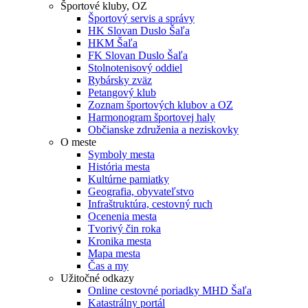
Športové kluby, OZ
Športový servis a správy
HK Slovan Duslo Šaľa
HKM Šaľa
FK Slovan Duslo Šaľa
Stolnotenisový oddiel
Rybársky zväz
Petangový klub
Zoznam športových klubov a OZ
Harmonogram športovej haly
Občianske združenia a neziskovky
O meste
Symboly mesta
História mesta
Kultúrne pamiatky
Geografia, obyvateľstvo
Infraštruktúra, cestovný ruch
Ocenenia mesta
Tvorivý čin roka
Kronika mesta
Mapa mesta
Čas a my
Užitočné odkazy
Online cestovné poriadky MHD Šaľa
Katastrálny portál