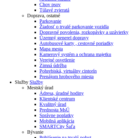
Chov psov
Túlavé zvieratá
Doprava, ostatné
Parkovanie
Žiadosť o trvalé parkovanie vozidla
Dopravné povolenia, rozkopávky a uzávierky
Územný generel dopravy
Autobusové karty , cestovné poriadky
Mapa mesta
Kamerový systém a ochrana majetku
Verejné osvetlenie
Zimná údržba
Pohrebiská, virtuálny cintorín
Prenájom hrobového miesta
Služby
Služby
Mestský úrad
Adresa, úradné hodiny
Klientské centrum
Kvalitný úrad
Prednosta MsÚ
Správne poplatky
Mobilná aplikácia
SMARTCity Šaľa
Bývanie
Prihlásenie na trvalý pobyt