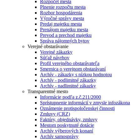
Rozpočet mesta
Plnenie rozpočtu mesta
Rozbor hospodárenia
Výročné správy mesta
Predaj majetku mesta
Prenájom majetku mesta
Prevod a prechod majetku
Správa nájomných bytov
Verejné obstarávanie
Verejné zákazky
Súťaž návrhov
Profil verejného obstarávateľa
Smernica o verejnom obstarávaní
Archív - zákazky s nízkou hodnotou
Archív - podlimitné zákazky
Archív - nadlimitné zákazky
Transparentné mesto
Informácie podľa z.č.211/2000
Sprístupnenie informácií v zmysle infozákona
Oznámenie protispoločenskej činnosti
Zmluvy (CRZ)
Faktúry, objednávky, zmluvy
Mestom poskytnuté dotácie
Archív výberových konaní
Archív samosprávy