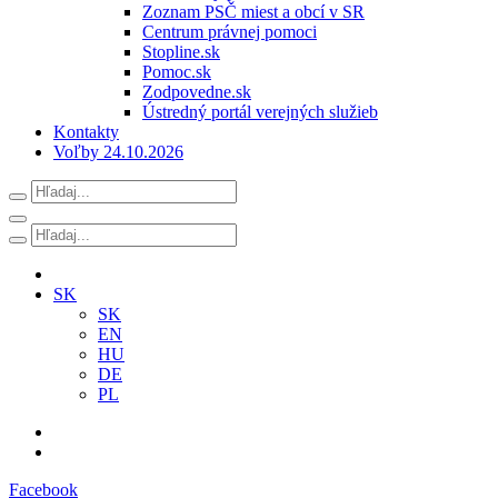
Zoznam PSČ miest a obcí v SR
Centrum právnej pomoci
Stopline.sk
Pomoc.sk
Zodpovedne.sk
Ústredný portál verejných služieb
Kontakty
Voľby 24.10.2026
SK
SK
EN
HU
DE
PL
Facebook