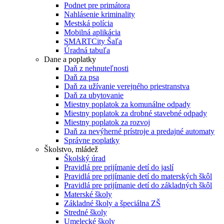
Podnet pre primátora
Nahlásenie kriminality
Mestská polícia
Mobilná aplikácia
SMARTCity Šaľa
Úradná tabuľa
Dane a poplatky
Daň z nehnuteľnosti
Daň za psa
Daň za užívanie verejného priestranstva
Daň za ubytovanie
Miestny poplatok za komunálne odpady
Miestny poplatok za drobné stavebné odpady
Miestny poplatok za rozvoj
Daň za nevýherné prístroje a predajné automaty
Správne poplatky
Školstvo, mládež
Školský úrad
Pravidlá pre prijímanie detí do jaslí
Pravidlá pre prijímanie detí do materských škôl
Pravidlá pre prijímanie detí do základných škôl
Materské školy
Základné školy a špeciálna ZŠ
Stredné školy
Umelecké školy