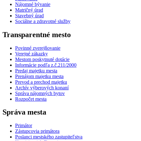
Nájomné bývanie
Matričný úrad
Stavebný úrad
Sociálne a zdravotné služby
Transparentné mesto
Povinné zverejňovanie
Verejné zákazky
Mestom poskytnuté dotácie
Informácie podľa z.č.211/2000
Predaj majetku mesta
Prenájom majetku mesta
Prevod a prechod majetku
Archív výberových konaní
Správa nájomných bytov
Rozpočet mesta
Správa mesta
Primátor
Zástupcovia primátora
Poslanci mestského zastupiteľstva