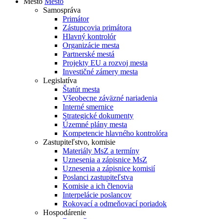
Mesto
Mesto
Samospráva
Primátor
Zástupcovia primátora
Hlavný kontrolór
Organizácie mesta
Partnerské mestá
Projekty EU a rozvoj mesta
Investičné zámery mesta
Legislatíva
Štatút mesta
Všeobecne záväzné nariadenia
Interné smernice
Strategické dokumenty
Územné plány mesta
Kompetencie hlavného kontrolóra
Zastupiteľstvo, komisie
Materiály MsZ a termíny
Uznesenia a zápisnice MsZ
Uznesenia a zápisnice komisií
Poslanci zastupiteľstva
Komisie a ich členovia
Interpelácie poslancov
Rokovací a odmeňovací poriadok
Hospodárenie