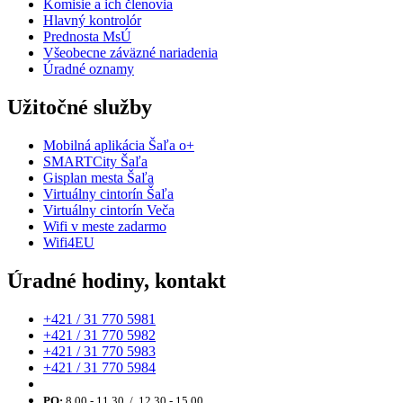
Komisie a ich členovia
Hlavný kontrolór
Prednosta MsÚ
Všeobecne záväzné nariadenia
Úradné oznamy
Užitočné služby
Mobilná aplikácia Šaľa o+
SMARTCity Šaľa
Gisplan mesta Šaľa
Virtuálny cintorín Šaľa
Virtuálny cintorín Veča
Wifi v meste zadarmo
Wifi4EU
Úradné hodiny, kontakt
+421 / 31 770 5981
+421 / 31 770 5982
+421 / 31 770 5983
+421 / 31 770 5984
PO:
8.00 - 11.30 / 12.30 - 15.00