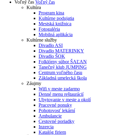
Voľný čas
Voľný čas
Kultúra
Program kina
Kultúrne podujatia
Mestská knižnica
Fotogaléria
Mobilná aplikácia
Kultúrne služby
Divadlo ASI
Divadlo MATERINKY
Divadlo ŠOK
Folklórny súbor ŠAĽAN
Tanečný klub JUMPING
Centrum voľného času
Základná umelecká škola
Záujmy
Wifi v meste zadarmo
Denné menu reštaurácií
Ubytovanie v meste a okolí
Pracovné ponuky
Pohotovosť lekární
Ambulancie
Cestovné poriadky
Inzercia
Katalóg firiem