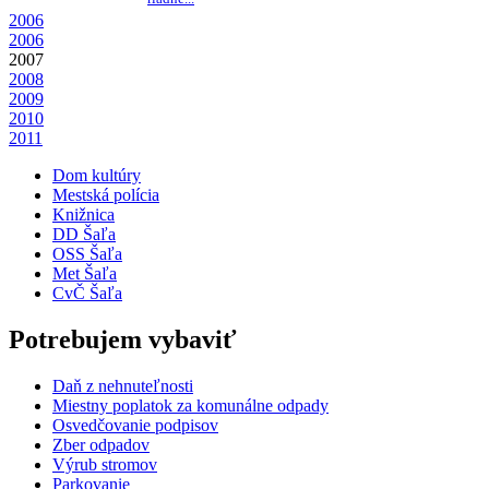
2006
2006
2007
2008
2009
2010
2011
Dom kultúry
Mestská polícia
Knižnica
DD Šaľa
OSS Šaľa
Met Šaľa
CvČ Šaľa
Potrebujem vybaviť
Daň z nehnuteľnosti
Miestny poplatok za komunálne odpady
Osvedčovanie podpisov
Zber odpadov
Výrub stromov
Parkovanie