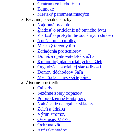
Centrum voľného času
Edupage
Mestský parlament mladých
Bývanie, sociálne služby
Nájomné bývanie
Žiadosť o pridelenie nájomného bytu
Žiadosť o poskytnutie sociálnych služieb
Nocľaháreň a útulky
Mestský terénny tím
Zariadenia pre seniorov
Domáca opatrovateľská služba
Komunitný plán sociálnych služieb
Organizácia sociálnej starostlivosti
Domov dôchodcov Šaľa
MeT Šaľa - mestská tepláreň
Životné prostredie
Odpady
Sezónne zbery odpadov
Polopodzemné kontajnery
Nahlásenie nelegálnej skládky
Zeleň a údržba
Výrub stromov
Ovzdušie, MZZO
Ochrana vôd
Artézske studne