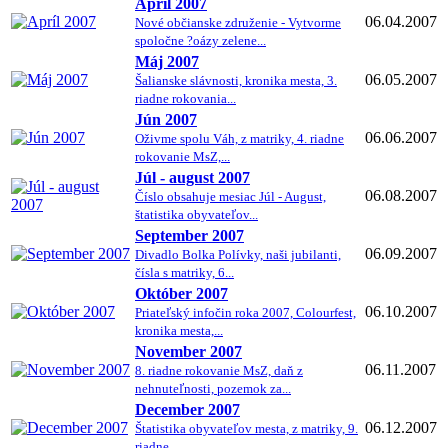
Apríl 2007
06.04.2007
Nové občianske združenie - Vytvorme
spoločne ?oázy zelene...
Máj 2007
06.05.2007
Šalianske slávnosti, kronika mesta, 3.
riadne rokovania...
Jún 2007
06.06.2007
Oživme spolu Váh, z matriky, 4. riadne
rokovanie MsZ,...
Júl - august 2007
06.08.2007
Číslo obsahuje mesiac Júl - August,
štatistika obyvateľov...
September 2007
06.09.2007
Divadlo Bolka Polívky, naši jubilanti,
čísla s matriky, 6...
Október 2007
06.10.2007
Priateľský infočin roka 2007, Colourfest,
kronika mesta,...
November 2007
06.11.2007
8. riadne rokovanie MsZ, daň z
nehnuteľnosti, pozemok za...
December 2007
06.12.2007
Štatistika obyvateľov mesta, z matriky, 9.
riadne...