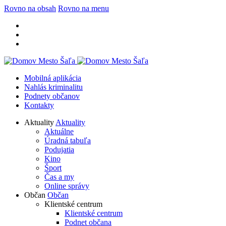
Rovno na obsah
Rovno na menu
Mobilná aplikácia
Nahlás kriminalitu
Podnety občanov
Kontakty
Aktuality
Aktuality
Aktuálne
Úradná tabuľa
Podujatia
Kino
Šport
Čas a my
Online správy
Občan
Občan
Klientské centrum
Klientské centrum
Podnet občana