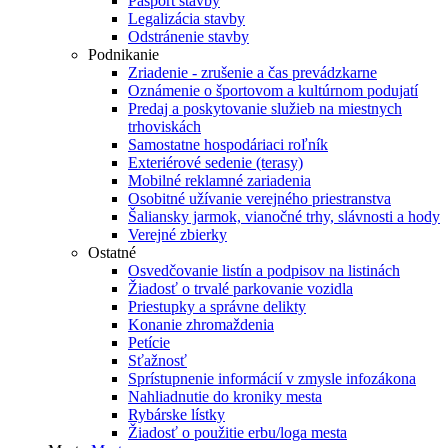
Pasport stavby
Legalizácia stavby
Odstránenie stavby
Podnikanie
Zriadenie - zrušenie a čas prevádzkarne
Oznámenie o športovom a kultúrnom podujatí
Predaj a poskytovanie služieb na miestnych
trhoviskách
Samostatne hospodáriaci roľník
Exteriérové sedenie (terasy)
Mobilné reklamné zariadenia
Osobitné užívanie verejného priestranstva
Šaliansky jarmok, vianočné trhy, slávnosti a hody
Verejné zbierky
Ostatné
Osvedčovanie listín a podpisov na listinách
Žiadosť o trvalé parkovanie vozidla
Priestupky a správne delikty
Konanie zhromaždenia
Petície
Sťažnosť
Sprístupnenie informácií v zmysle infozákona
Nahliadnutie do kroniky mesta
Rybárske lístky
Žiadosť o použitie erbu/loga mesta