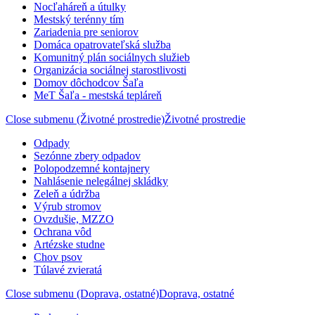
Nocľaháreň a útulky
Mestský terénny tím
Zariadenia pre seniorov
Domáca opatrovateľská služba
Komunitný plán sociálnych služieb
Organizácia sociálnej starostlivosti
Domov dôchodcov Šaľa
MeT Šaľa - mestská tepláreň
Close submenu (Životné prostredie)
Životné prostredie
Odpady
Sezónne zbery odpadov
Polopodzemné kontajnery
Nahlásenie nelegálnej skládky
Zeleň a údržba
Výrub stromov
Ovzdušie, MZZO
Ochrana vôd
Artézske studne
Chov psov
Túlavé zvieratá
Close submenu (Doprava, ostatné)
Doprava, ostatné