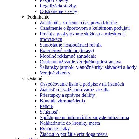
Pasport stavby
Legalizácia stavby
Odstránenie stavby
Podnikanie
Zriadenie - zrušenie a čas prevádzkarne
Oznámenie o športovom a kultúrnom podujatí
Predaj a poskytovanie služieb na miestnych
trhoviskách
Samostatne hospodáriaci roľník
Exteriérové sedenie (terasy)
Mobilné reklamné zariadenia
Osobitné užívanie verejného priestranstva
Šaliansky jarmok, vianočné trhy, slávnosti a hody
Verejné zbierky
Ostatné
Osvedčovanie listín a podpisov na listinách
Žiadosť o trvalé parkovanie vozidla
Priestupky a správne delikty
Konanie zhromaždenia
Petície
Sťažnosť
Sprístupnenie informácií v zmysle infozákona
Nahliadnutie do kroniky mesta
Rybárske lístky
Žiadosť o použitie erbu/loga mesta