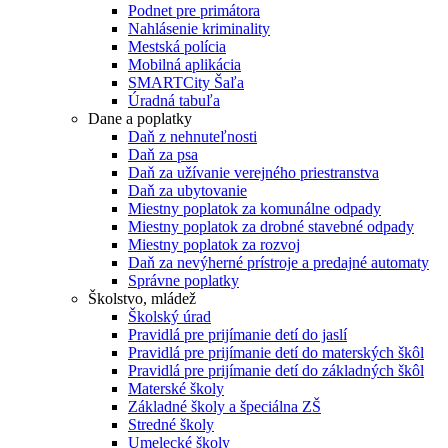
Podnet pre primátora
Nahlásenie kriminality
Mestská polícia
Mobilná aplikácia
SMARTCity Šaľa
Úradná tabuľa
Dane a poplatky
Daň z nehnuteľnosti
Daň za psa
Daň za užívanie verejného priestranstva
Daň za ubytovanie
Miestny poplatok za komunálne odpady
Miestny poplatok za drobné stavebné odpady
Miestny poplatok za rozvoj
Daň za nevýherné prístroje a predajné automaty
Správne poplatky
Školstvo, mládež
Školský úrad
Pravidlá pre prijímanie detí do jaslí
Pravidlá pre prijímanie detí do materských škôl
Pravidlá pre prijímanie detí do základných škôl
Materské školy
Základné školy a špeciálna ZŠ
Stredné školy
Umelecké školy