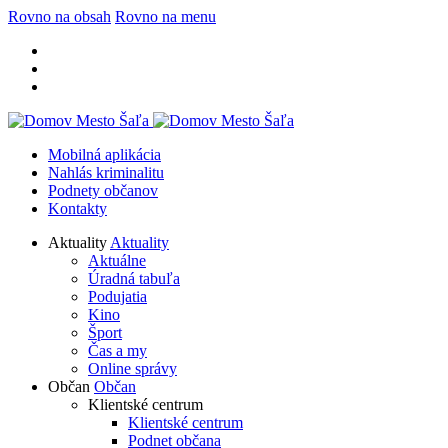
Rovno na obsah
Rovno na menu
Mobilná aplikácia
Nahlás kriminalitu
Podnety občanov
Kontakty
Aktuality
Aktuality
Aktuálne
Úradná tabuľa
Podujatia
Kino
Šport
Čas a my
Online správy
Občan
Občan
Klientské centrum
Klientské centrum
Podnet občana