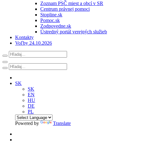
Zoznam PSČ miest a obcí v SR
Centrum právnej pomoci
Stopline.sk
Pomoc.sk
Zodpovedne.sk
Ústredný portál verejných služieb
Kontakty
Voľby 24.10.2026
SK
SK
EN
HU
DE
PL
Powered by
Translate