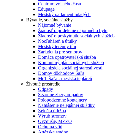
Centrum voľného času
Edupage
Mestský parlament mladých
Bývanie, sociálne služby
Nájomné bývanie
Žiadosť o pridelenie nájomného bytu
Žiadosť o poskytnutie sociálnych služieb
Nocľaháreň a útulky
Mestský terénny tím
Zariadenia pre seniorov
Domáca opatrovateľská služba
Komunitný plán sociálnych služieb
Organizácia sociálnej starostlivosti
Domov dôchodcov Šaľa
MeT Šaľa - mestská tepláreň
Životné prostredie
Odpady
Sezónne zbery odpadov
Polopodzemné kontajnery
Nahlásenie nelegálnej skládky
Zeleň a údržba
Výrub stromov
Ovzdušie, MZZO
Ochrana vôd
Artézske studne