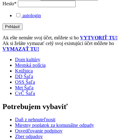
Heslo*
autologin
Ak ešte nemáte svoj účet, môžete si ho
VYTVORIŤ TU!
Ak si želáte vymazať celý svoj existujúci účet môžete ho
VYMAZAŤ TU!
Dom kultúry
Mestská polícia
Knižnica
DD Šaľa
OSS Šaľa
Met Šaľa
CvČ Šaľa
Potrebujem vybaviť
Daň z nehnuteľnosti
Miestny poplatok za komunálne odpady
Osvedčovanie podpisov
Zber odpadov