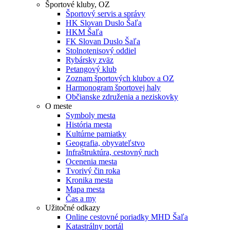
Športové kluby, OZ
Športový servis a správy
HK Slovan Duslo Šaľa
HKM Šaľa
FK Slovan Duslo Šaľa
Stolnotenisový oddiel
Rybársky zväz
Petangový klub
Zoznam športových klubov a OZ
Harmonogram športovej haly
Občianske združenia a neziskovky
O meste
Symboly mesta
História mesta
Kultúrne pamiatky
Geografia, obyvateľstvo
Infraštruktúra, cestovný ruch
Ocenenia mesta
Tvorivý čin roka
Kronika mesta
Mapa mesta
Čas a my
Užitočné odkazy
Online cestovné poriadky MHD Šaľa
Katastrálny portál