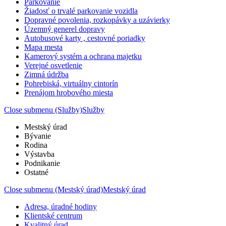
Parkovanie
Žiadosť o trvalé parkovanie vozidla
Dopravné povolenia, rozkopávky a uzávierky
Územný generel dopravy
Autobusové karty , cestovné poriadky
Mapa mesta
Kamerový systém a ochrana majetku
Verejné osvetlenie
Zimná údržba
Pohrebiská, virtuálny cintorín
Prenájom hrobového miesta
Close submenu (Služby)
Služby
Mestský úrad
Bývanie
Rodina
Výstavba
Podnikanie
Ostatné
Close submenu (Mestský úrad)
Mestský úrad
Adresa, úradné hodiny
Klientské centrum
Kvalitný úrad