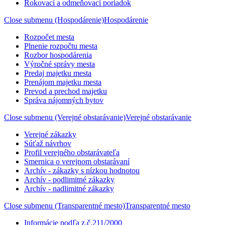
Rokovací a odmeňovací poriadok
Close submenu (Hospodárenie)
Hospodárenie
Rozpočet mesta
Plnenie rozpočtu mesta
Rozbor hospodárenia
Výročné správy mesta
Predaj majetku mesta
Prenájom majetku mesta
Prevod a prechod majetku
Správa nájomných bytov
Close submenu (Verejné obstarávanie)
Verejné obstarávanie
Verejné zákazky
Súťaž návrhov
Profil verejného obstarávateľa
Smernica o verejnom obstarávaní
Archív - zákazky s nízkou hodnotou
Archív - podlimitné zákazky
Archív - nadlimitné zákazky
Close submenu (Transparentné mesto)
Transparentné mesto
Informácie podľa z.č.211/2000