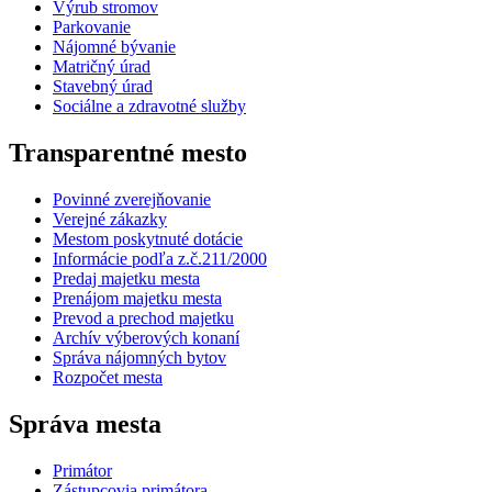
Výrub stromov
Parkovanie
Nájomné bývanie
Matričný úrad
Stavebný úrad
Sociálne a zdravotné služby
Transparentné mesto
Povinné zverejňovanie
Verejné zákazky
Mestom poskytnuté dotácie
Informácie podľa z.č.211/2000
Predaj majetku mesta
Prenájom majetku mesta
Prevod a prechod majetku
Archív výberových konaní
Správa nájomných bytov
Rozpočet mesta
Správa mesta
Primátor
Zástupcovia primátora