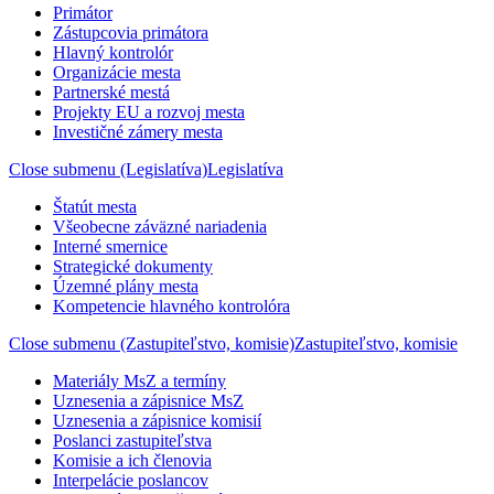
Primátor
Zástupcovia primátora
Hlavný kontrolór
Organizácie mesta
Partnerské mestá
Projekty EU a rozvoj mesta
Investičné zámery mesta
Close submenu (Legislatíva)
Legislatíva
Štatút mesta
Všeobecne záväzné nariadenia
Interné smernice
Strategické dokumenty
Územné plány mesta
Kompetencie hlavného kontrolóra
Close submenu (Zastupiteľstvo, komisie)
Zastupiteľstvo, komisie
Materiály MsZ a termíny
Uznesenia a zápisnice MsZ
Uznesenia a zápisnice komisií
Poslanci zastupiteľstva
Komisie a ich členovia
Interpelácie poslancov