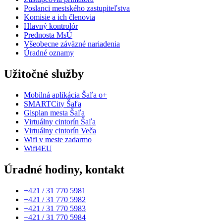
Poslanci mestského zastupiteľstva
Komisie a ich členovia
Hlavný kontrolór
Prednosta MsÚ
Všeobecne záväzné nariadenia
Úradné oznamy
Užitočné služby
Mobilná aplikácia Šaľa o+
SMARTCity Šaľa
Gisplan mesta Šaľa
Virtuálny cintorín Šaľa
Virtuálny cintorín Veča
Wifi v meste zadarmo
Wifi4EU
Úradné hodiny, kontakt
+421 / 31 770 5981
+421 / 31 770 5982
+421 / 31 770 5983
+421 / 31 770 5984