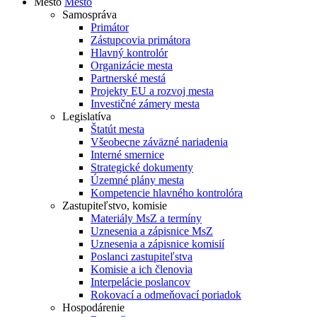
Mesto
Mesto
Samospráva
Primátor
Zástupcovia primátora
Hlavný kontrolór
Organizácie mesta
Partnerské mestá
Projekty EU a rozvoj mesta
Investičné zámery mesta
Legislatíva
Štatút mesta
Všeobecne záväzné nariadenia
Interné smernice
Strategické dokumenty
Územné plány mesta
Kompetencie hlavného kontrolóra
Zastupiteľstvo, komisie
Materiály MsZ a termíny
Uznesenia a zápisnice MsZ
Uznesenia a zápisnice komisií
Poslanci zastupiteľstva
Komisie a ich členovia
Interpelácie poslancov
Rokovací a odmeňovací poriadok
Hospodárenie