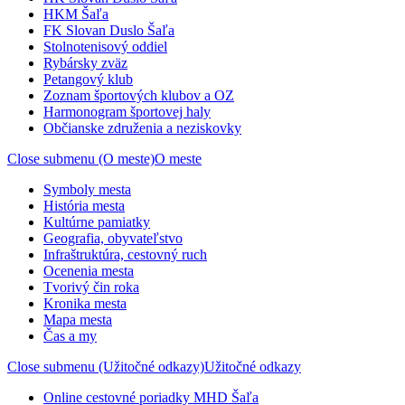
HKM Šaľa
FK Slovan Duslo Šaľa
Stolnotenisový oddiel
Rybársky zväz
Petangový klub
Zoznam športových klubov a OZ
Harmonogram športovej haly
Občianske združenia a neziskovky
Close submenu (O meste)
O meste
Symboly mesta
História mesta
Kultúrne pamiatky
Geografia, obyvateľstvo
Infraštruktúra, cestovný ruch
Ocenenia mesta
Tvorivý čin roka
Kronika mesta
Mapa mesta
Čas a my
Close submenu (Užitočné odkazy)
Užitočné odkazy
Online cestovné poriadky MHD Šaľa