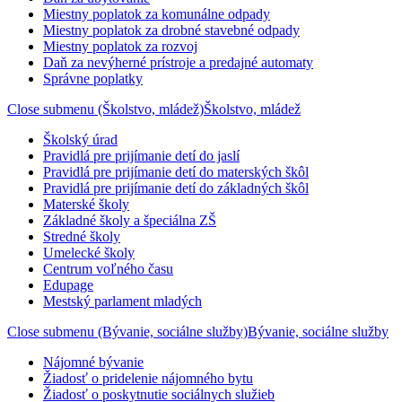
Miestny poplatok za komunálne odpady
Miestny poplatok za drobné stavebné odpady
Miestny poplatok za rozvoj
Daň za nevýherné prístroje a predajné automaty
Správne poplatky
Close submenu (Školstvo, mládež)
Školstvo, mládež
Školský úrad
Pravidlá pre prijímanie detí do jaslí
Pravidlá pre prijímanie detí do materských škôl
Pravidlá pre prijímanie detí do základných škôl
Materské školy
Základné školy a špeciálna ZŠ
Stredné školy
Umelecké školy
Centrum voľného času
Edupage
Mestský parlament mladých
Close submenu (Bývanie, sociálne služby)
Bývanie, sociálne služby
Nájomné bývanie
Žiadosť o pridelenie nájomného bytu
Žiadosť o poskytnutie sociálnych služieb