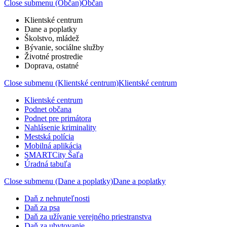
Close submenu (Občan)
Občan
Klientské centrum
Dane a poplatky
Školstvo, mládež
Bývanie, sociálne služby
Životné prostredie
Doprava, ostatné
Close submenu (Klientské centrum)
Klientské centrum
Klientské centrum
Podnet občana
Podnet pre primátora
Nahlásenie kriminality
Mestská polícia
Mobilná aplikácia
SMARTCity Šaľa
Úradná tabuľa
Close submenu (Dane a poplatky)
Dane a poplatky
Daň z nehnuteľnosti
Daň za psa
Daň za užívanie verejného priestranstva
Daň za ubytovanie