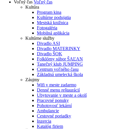
Voľný čas
Voľný čas
Kultúra
Program kina
Kultúrne podujatia
Mestská knižnica
Fotogaléria
Mobilná aplikácia
Kultúrne služby
Divadlo ASI
Divadlo MATERINKY
Divadlo ŠOK
Folklórny súbor ŠAĽAN
Tanečný klub JUMPING
Centrum voľného času
Základná umelecká škola
Záujmy
Wifi v meste zadarmo
Denné menu reštaurácií
Ubytovanie v meste a okolí
Pracovné ponuky
Pohotovosť lekární
Ambulancie
Cestovné poriadky
Inzercia
Katalóg firiem