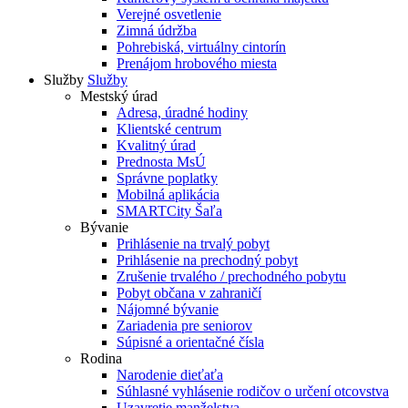
Verejné osvetlenie
Zimná údržba
Pohrebiská, virtuálny cintorín
Prenájom hrobového miesta
Služby
Služby
Mestský úrad
Adresa, úradné hodiny
Klientské centrum
Kvalitný úrad
Prednosta MsÚ
Správne poplatky
Mobilná aplikácia
SMARTCity Šaľa
Bývanie
Prihlásenie na trvalý pobyt
Prihlásenie na prechodný pobyt
Zrušenie trvalého / prechodného pobytu
Pobyt občana v zahraničí
Nájomné bývanie
Zariadenia pre seniorov
Súpisné a orientačné čísla
Rodina
Narodenie dieťaťa
Súhlasné vyhlásenie rodičov o určení otcovstva
Uzavretie manželstva