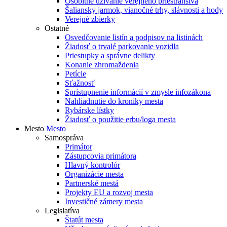
Osobitné užívanie verejného priestranstva
Šaliansky jarmok, vianočné trhy, slávnosti a hody
Verejné zbierky
Ostatné
Osvedčovanie listín a podpisov na listinách
Žiadosť o trvalé parkovanie vozidla
Priestupky a správne delikty
Konanie zhromaždenia
Petície
Sťažnosť
Sprístupnenie informácií v zmysle infozákona
Nahliadnutie do kroniky mesta
Rybárske lístky
Žiadosť o použitie erbu/loga mesta
Mesto
Mesto
Samospráva
Primátor
Zástupcovia primátora
Hlavný kontrolór
Organizácie mesta
Partnerské mestá
Projekty EU a rozvoj mesta
Investičné zámery mesta
Legislatíva
Štatút mesta