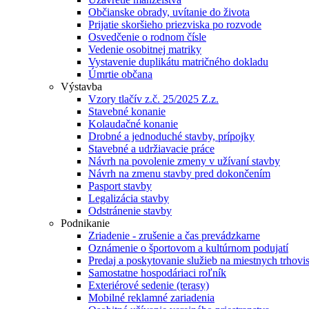
Občianske obrady, uvítanie do života
Prijatie skoršieho priezviska po rozvode
Osvedčenie o rodnom čísle
Vedenie osobitnej matriky
Vystavenie duplikátu matričného dokladu
Úmrtie občana
Výstavba
Vzory tlačív z.č. 25/2025 Z.z.
Stavebné konanie
Kolaudačné konanie
Drobné a jednoduché stavby, prípojky
Stavebné a udržiavacie práce
Návrh na povolenie zmeny v užívaní stavby
Návrh na zmenu stavby pred dokončením
Pasport stavby
Legalizácia stavby
Odstránenie stavby
Podnikanie
Zriadenie - zrušenie a čas prevádzkarne
Oznámenie o športovom a kultúrnom podujatí
Predaj a poskytovanie služieb na miestnych trhovi
Samostatne hospodáriaci roľník
Exteriérové sedenie (terasy)
Mobilné reklamné zariadenia