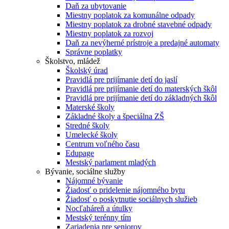
Daň za ubytovanie
Miestny poplatok za komunálne odpady
Miestny poplatok za drobné stavebné odpady
Miestny poplatok za rozvoj
Daň za nevýherné prístroje a predajné automaty
Správne poplatky
Školstvo, mládež
Školský úrad
Pravidlá pre prijímanie detí do jaslí
Pravidlá pre prijímanie detí do materských škôl
Pravidlá pre prijímanie detí do základných škôl
Materské školy
Základné školy a špeciálna ZŠ
Stredné školy
Umelecké školy
Centrum voľného času
Edupage
Mestský parlament mladých
Bývanie, sociálne služby
Nájomné bývanie
Žiadosť o pridelenie nájomného bytu
Žiadosť o poskytnutie sociálnych služieb
Nocľaháreň a útulky
Mestský terénny tím
Zariadenia pre seniorov