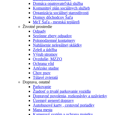
Domáca opatrovateľská služba
Komunitný plán sociálnych služieb
Organizácia sociálnej starostlivosti
Domov dôchodcov Šaľa
MeT Šaľa - mestská tepláreň
Životné prostredie
Odpady
Sezónne zbery odpadov
Polopodzemné kontajnery
Nahlásenie nelegálnej skládky
Zeleň a údržba
Výrub stromov
Ovzdušie, MZZO
Ochrana vôd
Artézske studne
Chov psov
Túlavé zvieratá
Doprava, ostatné
Parkovanie
Žiadosť o trvalé parkovanie vozidla
Dopravné povolenia, rozkopávky a uzávierky
Územný generel dopravy
Autobusové karty , cestovné poriadky
Mapa mesta
Kamerový systém a ochrana majetku