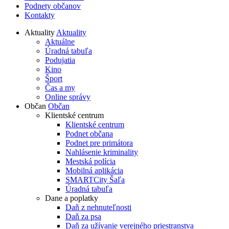
Podnety občanov
Kontakty
Aktuality
Aktuality
Aktuálne
Úradná tabuľa
Podujatia
Kino
Šport
Čas a my
Online správy
Občan
Občan
Klientské centrum
Klientské centrum
Podnet občana
Podnet pre primátora
Nahlásenie kriminality
Mestská polícia
Mobilná aplikácia
SMARTCity Šaľa
Úradná tabuľa
Dane a poplatky
Daň z nehnuteľnosti
Daň za psa
Daň za užívanie verejného priestranstva