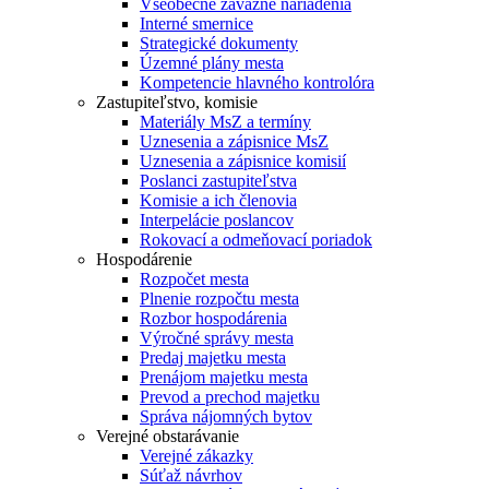
Všeobecne záväzné nariadenia
Interné smernice
Strategické dokumenty
Územné plány mesta
Kompetencie hlavného kontrolóra
Zastupiteľstvo, komisie
Materiály MsZ a termíny
Uznesenia a zápisnice MsZ
Uznesenia a zápisnice komisií
Poslanci zastupiteľstva
Komisie a ich členovia
Interpelácie poslancov
Rokovací a odmeňovací poriadok
Hospodárenie
Rozpočet mesta
Plnenie rozpočtu mesta
Rozbor hospodárenia
Výročné správy mesta
Predaj majetku mesta
Prenájom majetku mesta
Prevod a prechod majetku
Správa nájomných bytov
Verejné obstarávanie
Verejné zákazky
Súťaž návrhov