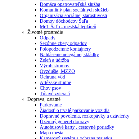
Domáca opatrovateľská služba
Komunitný plán sociálnych služieb
Organizácia sociálnej starostlivosti
Domov dôchodcov Šaľa
MeT Šaľa - mestská tepláreň
Životné prostredie
Odpady
Sezónne zbery odpadov
Polopodzemné kontajnery
Nahlásenie nelegálnej skládky
Zeleň a údržba
Výrub stromov
Ovzdušie, MZZO
Ochrana vôd
Artézske studne
Chov psov
Túlavé zvieratá
Doprava, ostatné
Parkovanie
Žiadosť o trvalé parkovanie vozidla
Dopravné povolenia, rozkopávky a uzávierky
Územný generel dopravy
Autobusové karty , cestovné poriadky
Mapa mesta
Kamerový systém a ochrana majetku