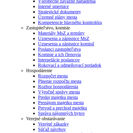
Všeobecne záväzné nariadenia
Interné smernice
Strategické dokumenty
Územné plány mesta
Kompetencie hlavného kontrolóra
Zastupiteľstvo, komisie
Materiály MsZ a termíny
Uznesenia a zápisnice MsZ
Uznesenia a zápisnice komisií
Poslanci zastupiteľstva
Komisie a ich členovia
Interpelácie poslancov
Rokovací a odmeňovací poriadok
Hospodárenie
Rozpočet mesta
Plnenie rozpočtu mesta
Rozbor hospodárenia
Výročné správy mesta
Predaj majetku mesta
Prenájom majetku mesta
Prevod a prechod majetku
Správa nájomných bytov
Verejné obstarávanie
Verejné zákazky
Súťaž návrhov