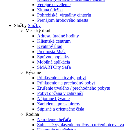
Verejné osvetlenie
Zimná údržba
Pohrebiská, virtuálny cintorín
Prenájom hrobového miesta
Služby
Služby
Mestský úrad
Adresa, úradné hodiny
Klientské centrum
Kvalitný úrad
Prednosta MsÚ
Správne poplatky
Mobilná aplikácia
SMARTCity Šaľa
Bývanie
Prihlásenie na trvalý pobyt
Prihlásenie na prechodný pobyt
Zrušenie trvalého / prechodného pobytu
Pobyt občana v zahraničí
Nájomné bývanie
Zariadenia pre seniorov
Súpisné a orientačné čísla
Rodina
Narodenie dieťaťa
Súhlasné vyhlásenie rodičov o určení otcovstva
Uzavretie manželstva