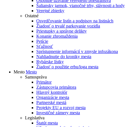
Osobitné užívanie verejného priestranstva
Šaliansky jarmok, vianočné trhy, slávnosti a hody
Verejné zbierky
Ostatné
Osvedčovanie listín a podpisov na listinách
Žiadosť o trvalé parkovanie vozidla
Priestupky a správne delikty
Konanie zhromaždenia
Petície
Sťažnosť
Sprístupnenie informácií v zmysle infozákona
Nahliadnutie do kroniky mesta
Rybárske lístky
Žiadosť o použitie erbu/loga mesta
Mesto
Mesto
Samospráva
Primátor
Zástupcovia primátora
Hlavný kontrolór
Organizácie mesta
Partnerské mestá
Projekty EU a rozvoj mesta
Investičné zámery mesta
Legislatíva
Štatút mesta