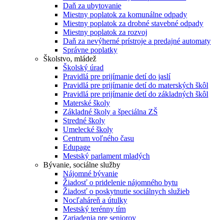
Daň za ubytovanie
Miestny poplatok za komunálne odpady
Miestny poplatok za drobné stavebné odpady
Miestny poplatok za rozvoj
Daň za nevýherné prístroje a predajné automaty
Správne poplatky
Školstvo, mládež
Školský úrad
Pravidlá pre prijímanie detí do jaslí
Pravidlá pre prijímanie detí do materských škôl
Pravidlá pre prijímanie detí do základných škôl
Materské školy
Základné školy a špeciálna ZŠ
Stredné školy
Umelecké školy
Centrum voľného času
Edupage
Mestský parlament mladých
Bývanie, sociálne služby
Nájomné bývanie
Žiadosť o pridelenie nájomného bytu
Žiadosť o poskytnutie sociálnych služieb
Nocľaháreň a útulky
Mestský terénny tím
Zariadenia pre seniorov