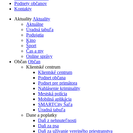
Podnety občanov
Kontakty
Aktuality
Aktuality
Aktuálne
Úradná tabuľa
Podujatia
Kino
Šport
Čas a my
Online správy
Občan
Občan
Klientské centrum
Klientské centrum
Podnet občana
Podnet pre primátora
Nahlásenie kriminality
Mestská polícia
Mobilná aplikácia
SMARTCity Šaľa
Úradná tabuľa
Dane a poplatky
Daň z nehnuteľnosti
Daň za psa
Daň za užívanie verejného priestranstva