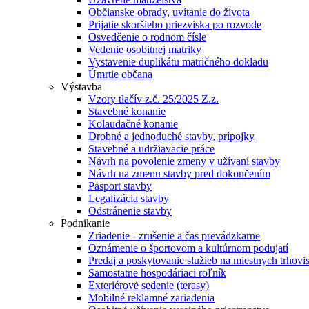
Občianske obrady, uvítanie do života
Prijatie skoršieho priezviska po rozvode
Osvedčenie o rodnom čísle
Vedenie osobitnej matriky
Vystavenie duplikátu matričného dokladu
Úmrtie občana
Výstavba
Vzory tlačív z.č. 25/2025 Z.z.
Stavebné konanie
Kolaudačné konanie
Drobné a jednoduché stavby, prípojky
Stavebné a udržiavacie práce
Návrh na povolenie zmeny v užívaní stavby
Návrh na zmenu stavby pred dokončením
Pasport stavby
Legalizácia stavby
Odstránenie stavby
Podnikanie
Zriadenie - zrušenie a čas prevádzkarne
Oznámenie o športovom a kultúrnom podujatí
Predaj a poskytovanie služieb na miestnych trhovi
Samostatne hospodáriaci roľník
Exteriérové sedenie (terasy)
Mobilné reklamné zariadenia