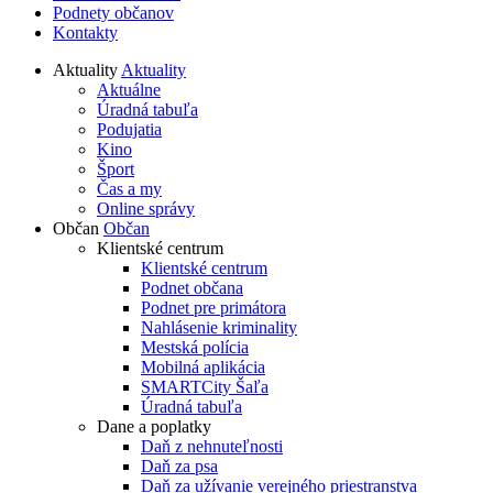
Podnety občanov
Kontakty
Aktuality
Aktuality
Aktuálne
Úradná tabuľa
Podujatia
Kino
Šport
Čas a my
Online správy
Občan
Občan
Klientské centrum
Klientské centrum
Podnet občana
Podnet pre primátora
Nahlásenie kriminality
Mestská polícia
Mobilná aplikácia
SMARTCity Šaľa
Úradná tabuľa
Dane a poplatky
Daň z nehnuteľnosti
Daň za psa
Daň za užívanie verejného priestranstva