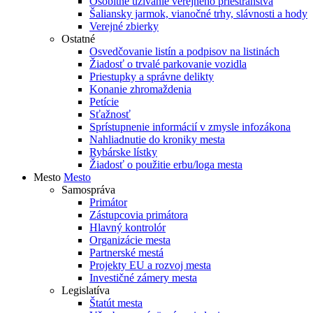
Osobitné užívanie verejného priestranstva
Šaliansky jarmok, vianočné trhy, slávnosti a hody
Verejné zbierky
Ostatné
Osvedčovanie listín a podpisov na listinách
Žiadosť o trvalé parkovanie vozidla
Priestupky a správne delikty
Konanie zhromaždenia
Petície
Sťažnosť
Sprístupnenie informácií v zmysle infozákona
Nahliadnutie do kroniky mesta
Rybárske lístky
Žiadosť o použitie erbu/loga mesta
Mesto
Mesto
Samospráva
Primátor
Zástupcovia primátora
Hlavný kontrolór
Organizácie mesta
Partnerské mestá
Projekty EU a rozvoj mesta
Investičné zámery mesta
Legislatíva
Štatút mesta