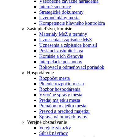
Všeobecne záväzné nariadenia
Interné smernice
Strategické dokumenty
Územné plány mesta
Kompetencie hlavného kontrolóra
Zastupiteľstvo, komisie
Materiály MsZ a termíny
Uznesenia a zápisnice MsZ
Uznesenia a zápisnice komisií
Poslanci zastupiteľstva
Komisie a ich členovia
Interpelácie poslancov
Rokovací a odmeňovací poriadok
Hospodárenie
Rozpočet mesta
Plnenie rozpočtu mesta
Rozbor hospodárenia
Výročné správy mesta
Predaj majetku mesta
Prenájom majetku mesta
Prevod a prechod majetku
Správa nájomných bytov
Verejné obstarávanie
Verejné zákazky
Súťaž návrhov