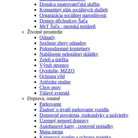
Domáca opatrovateľská služba
Komunitný plán sociálnych služieb
Organizácia sociálnej starostlivosti
Domov dôchodcov Šaľa
MeT Šaľa - mestská tepláreň
Životné prostredie
Odpady
Sezónne zbery odpadov
Polopodzemné kontajnery
Nahlásenie nelegálnej skládky
Zeleň a údržba
Výrub stromov
Ovzdušie, MZZO
Ochrana vôd
Artézske studne
Chov psov
Túlavé zvieratá
Doprava, ostatné
Parkovanie
Žiadosť o trvalé parkovanie vozidla
Dopravné povolenia, rozkopávky a uzávierky
Územný generel dopravy
Autobusové karty , cestovné poriadky
Mapa mesta
Kamerový systém a ochrana majetku