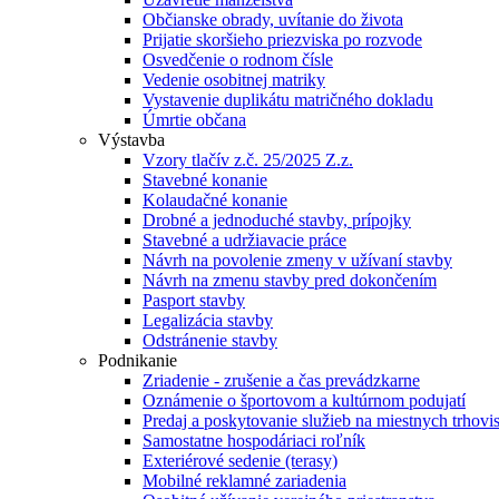
Občianske obrady, uvítanie do života
Prijatie skoršieho priezviska po rozvode
Osvedčenie o rodnom čísle
Vedenie osobitnej matriky
Vystavenie duplikátu matričného dokladu
Úmrtie občana
Výstavba
Vzory tlačív z.č. 25/2025 Z.z.
Stavebné konanie
Kolaudačné konanie
Drobné a jednoduché stavby, prípojky
Stavebné a udržiavacie práce
Návrh na povolenie zmeny v užívaní stavby
Návrh na zmenu stavby pred dokončením
Pasport stavby
Legalizácia stavby
Odstránenie stavby
Podnikanie
Zriadenie - zrušenie a čas prevádzkarne
Oznámenie o športovom a kultúrnom podujatí
Predaj a poskytovanie služieb na miestnych trhovi
Samostatne hospodáriaci roľník
Exteriérové sedenie (terasy)
Mobilné reklamné zariadenia