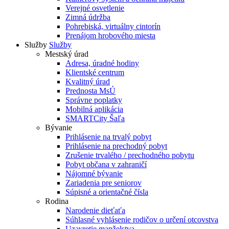
Verejné osvetlenie
Zimná údržba
Pohrebiská, virtuálny cintorín
Prenájom hrobového miesta
Služby
Služby
Mestský úrad
Adresa, úradné hodiny
Klientské centrum
Kvalitný úrad
Prednosta MsÚ
Správne poplatky
Mobilná aplikácia
SMARTCity Šaľa
Bývanie
Prihlásenie na trvalý pobyt
Prihlásenie na prechodný pobyt
Zrušenie trvalého / prechodného pobytu
Pobyt občana v zahraničí
Nájomné bývanie
Zariadenia pre seniorov
Súpisné a orientačné čísla
Rodina
Narodenie dieťaťa
Súhlasné vyhlásenie rodičov o určení otcovstva
Uzavretie manželstva