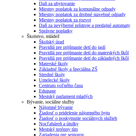
Daň za ubytovanie
Miestny poplatok za komunálne odpady
Miestny poplatok za drobné stavebné odpady
Miestny poplatok za rozvoj
Daň za nevýherné prístroje a predajné automaty
Správne poplatky
Školstvo, mládež
Školský úrad
Pravidlá pre prijímanie detí do jaslí
Pravidlá pre prijímanie detí do materských škôl
Pravidlá pre prijímanie detí do základných škôl
Materské školy
Základné školy a špeciálna ZŠ
Stredné školy
Umelecké školy
Centrum voľného času
Edupage
Mestský parlament mladých
Bývanie, sociálne služby
Nájomné bývanie
Žiadosť o pridelenie nájomného bytu
Žiadosť o poskytnutie sociálnych služieb
Nocľaháreň a útulky
Mestský terénny tím
Zariadenia pre seniorov