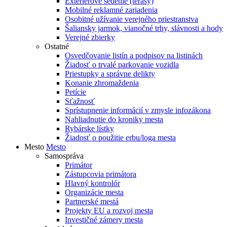
Exteriérové sedenie (terasy)
Mobilné reklamné zariadenia
Osobitné užívanie verejného priestranstva
Šaliansky jarmok, vianočné trhy, slávnosti a hody
Verejné zbierky
Ostatné
Osvedčovanie listín a podpisov na listinách
Žiadosť o trvalé parkovanie vozidla
Priestupky a správne delikty
Konanie zhromaždenia
Petície
Sťažnosť
Sprístupnenie informácií v zmysle infozákona
Nahliadnutie do kroniky mesta
Rybárske lístky
Žiadosť o použitie erbu/loga mesta
Mesto
Mesto
Samospráva
Primátor
Zástupcovia primátora
Hlavný kontrolór
Organizácie mesta
Partnerské mestá
Projekty EU a rozvoj mesta
Investičné zámery mesta