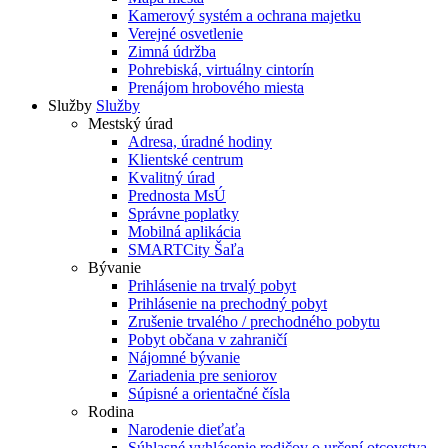
Kamerový systém a ochrana majetku
Verejné osvetlenie
Zimná údržba
Pohrebiská, virtuálny cintorín
Prenájom hrobového miesta
Služby
Služby
Mestský úrad
Adresa, úradné hodiny
Klientské centrum
Kvalitný úrad
Prednosta MsÚ
Správne poplatky
Mobilná aplikácia
SMARTCity Šaľa
Bývanie
Prihlásenie na trvalý pobyt
Prihlásenie na prechodný pobyt
Zrušenie trvalého / prechodného pobytu
Pobyt občana v zahraničí
Nájomné bývanie
Zariadenia pre seniorov
Súpisné a orientačné čísla
Rodina
Narodenie dieťaťa
Súhlasné vyhlásenie rodičov o určení otcovstva