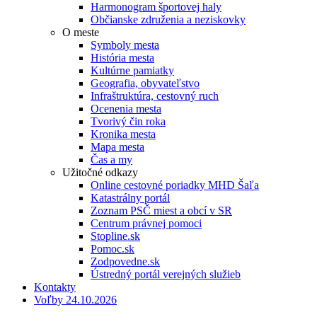
Harmonogram športovej haly
Občianske združenia a neziskovky
O meste
Symboly mesta
História mesta
Kultúrne pamiatky
Geografia, obyvateľstvo
Infraštruktúra, cestovný ruch
Ocenenia mesta
Tvorivý čin roka
Kronika mesta
Mapa mesta
Čas a my
Užitočné odkazy
Online cestovné poriadky MHD Šaľa
Katastrálny portál
Zoznam PSČ miest a obcí v SR
Centrum právnej pomoci
Stopline.sk
Pomoc.sk
Zodpovedne.sk
Ústredný portál verejných služieb
Kontakty
Voľby 24.10.2026