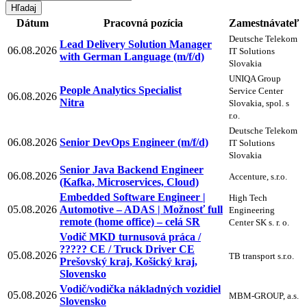
Dátum
Pracovná pozícia
Zamestnávateľ
Deutsche Telekom
Lead Delivery Solution Manager
06.08.2026
IT Solutions
with German Language (m/f/d)
Slovakia
UNIQA Group
People Analytics Specialist
Service Center
06.08.2026
Nitra
Slovakia, spol. s
r.o.
Deutsche Telekom
06.08.2026
Senior DevOps Engineer (m/f/d)
IT Solutions
Slovakia
Senior Java Backend Engineer
06.08.2026
Accenture, s.r.o.
(Kafka, Microservices, Cloud)
Embedded Software Engineer |
High Tech
05.08.2026
Automotive – ADAS | Možnosť full
Engineering
remote (home office) – celá SR
Center SK s. r. o.
Vodič MKD turnusová práca /
????? CE / Truck Driver CE
05.08.2026
TB transport s.r.o.
Prešovský kraj, Košický kraj,
Slovensko
Vodič/vodička nákladných vozidiel
05.08.2026
MBM-GROUP, a.s.
Slovensko