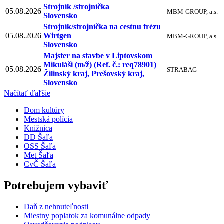
Strojník /strojníčka
05.08.2026
MBM-GROUP, a.s.
Slovensko
Strojník/strojníčka na cestnu frézu
05.08.2026
Wirtgen
MBM-GROUP, a.s.
Slovensko
Majster na stavbe v Liptovskom
Mikuláši (m/ž) (Ref. č.: req78901)
05.08.2026
STRABAG
Žilinský kraj, Prešovský kraj,
Slovensko
Načítať ďaľšie
Dom kultúry
Mestská polícia
Knižnica
DD Šaľa
OSS Šaľa
Met Šaľa
CvČ Šaľa
Potrebujem vybaviť
Daň z nehnuteľnosti
Miestny poplatok za komunálne odpady