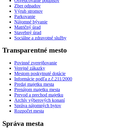
Osvedčovanie podpisov
Zber odpadov
Výrub stromov
Parkovanie
Nájomné bývanie
Matričný úrad
Stavebný úrad
Sociálne a zdravotné služby
Transparentné mesto
Povinné zverejňovanie
Verejné zákazky
Mestom poskytnuté dotácie
Informácie podľa z.č.211/2000
Predaj majetku mesta
Prenájom majetku mesta
Prevod a prechod majetku
Archív výberových konaní
Správa nájomných bytov
Rozpočet mesta
Správa mesta