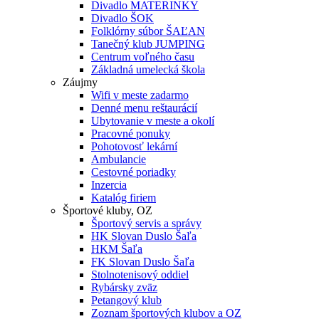
Divadlo MATERINKY
Divadlo ŠOK
Folklórny súbor ŠAĽAN
Tanečný klub JUMPING
Centrum voľného času
Základná umelecká škola
Záujmy
Wifi v meste zadarmo
Denné menu reštaurácií
Ubytovanie v meste a okolí
Pracovné ponuky
Pohotovosť lekární
Ambulancie
Cestovné poriadky
Inzercia
Katalóg firiem
Športové kluby, OZ
Športový servis a správy
HK Slovan Duslo Šaľa
HKM Šaľa
FK Slovan Duslo Šaľa
Stolnotenisový oddiel
Rybársky zväz
Petangový klub
Zoznam športových klubov a OZ