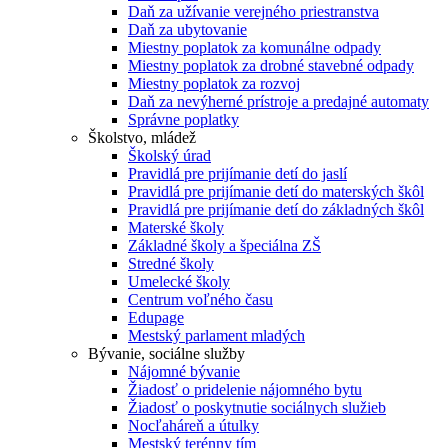
Daň za užívanie verejného priestranstva
Daň za ubytovanie
Miestny poplatok za komunálne odpady
Miestny poplatok za drobné stavebné odpady
Miestny poplatok za rozvoj
Daň za nevýherné prístroje a predajné automaty
Správne poplatky
Školstvo, mládež
Školský úrad
Pravidlá pre prijímanie detí do jaslí
Pravidlá pre prijímanie detí do materských škôl
Pravidlá pre prijímanie detí do základných škôl
Materské školy
Základné školy a špeciálna ZŠ
Stredné školy
Umelecké školy
Centrum voľného času
Edupage
Mestský parlament mladých
Bývanie, sociálne služby
Nájomné bývanie
Žiadosť o pridelenie nájomného bytu
Žiadosť o poskytnutie sociálnych služieb
Nocľaháreň a útulky
Mestský terénny tím