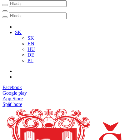
SK
SK
EN
HU
DE
PL
Facebook
Google play
App Store
Späť hore