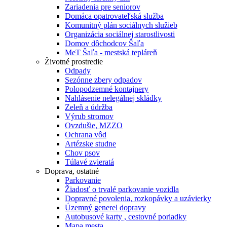
Zariadenia pre seniorov
Domáca opatrovateľská služba
Komunitný plán sociálnych služieb
Organizácia sociálnej starostlivosti
Domov dôchodcov Šaľa
MeT Šaľa - mestská tepláreň
Životné prostredie
Odpady
Sezónne zbery odpadov
Polopodzemné kontajnery
Nahlásenie nelegálnej skládky
Zeleň a údržba
Výrub stromov
Ovzdušie, MZZO
Ochrana vôd
Artézske studne
Chov psov
Túlavé zvieratá
Doprava, ostatné
Parkovanie
Žiadosť o trvalé parkovanie vozidla
Dopravné povolenia, rozkopávky a uzávierky
Územný generel dopravy
Autobusové karty , cestovné poriadky
Mapa mesta