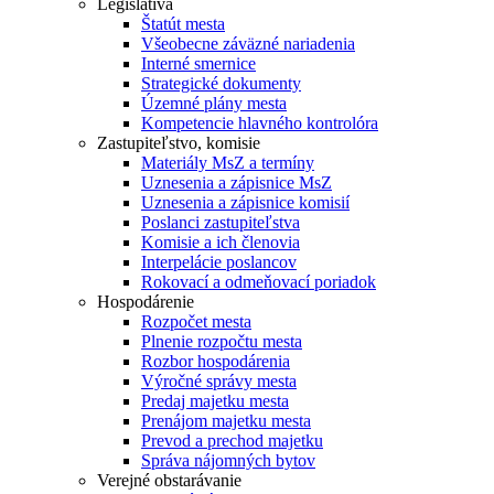
Legislatíva
Štatút mesta
Všeobecne záväzné nariadenia
Interné smernice
Strategické dokumenty
Územné plány mesta
Kompetencie hlavného kontrolóra
Zastupiteľstvo, komisie
Materiály MsZ a termíny
Uznesenia a zápisnice MsZ
Uznesenia a zápisnice komisií
Poslanci zastupiteľstva
Komisie a ich členovia
Interpelácie poslancov
Rokovací a odmeňovací poriadok
Hospodárenie
Rozpočet mesta
Plnenie rozpočtu mesta
Rozbor hospodárenia
Výročné správy mesta
Predaj majetku mesta
Prenájom majetku mesta
Prevod a prechod majetku
Správa nájomných bytov
Verejné obstarávanie