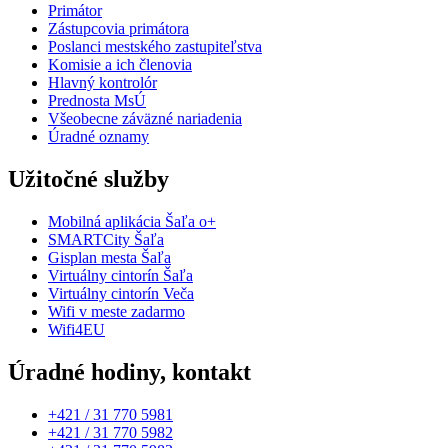
Primátor
Zástupcovia primátora
Poslanci mestského zastupiteľstva
Komisie a ich členovia
Hlavný kontrolór
Prednosta MsÚ
Všeobecne záväzné nariadenia
Úradné oznamy
Užitočné služby
Mobilná aplikácia Šaľa o+
SMARTCity Šaľa
Gisplan mesta Šaľa
Virtuálny cintorín Šaľa
Virtuálny cintorín Veča
Wifi v meste zadarmo
Wifi4EU
Úradné hodiny, kontakt
+421 / 31 770 5981
+421 / 31 770 5982