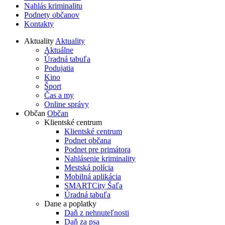
Nahlás kriminalitu
Podnety občanov
Kontakty
Aktuality
Aktuality
Aktuálne
Úradná tabuľa
Podujatia
Kino
Šport
Čas a my
Online správy
Občan
Občan
Klientské centrum
Klientské centrum
Podnet občana
Podnet pre primátora
Nahlásenie kriminality
Mestská polícia
Mobilná aplikácia
SMARTCity Šaľa
Úradná tabuľa
Dane a poplatky
Daň z nehnuteľnosti
Daň za psa