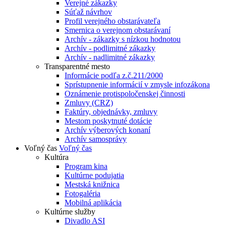
Verejné zákazky
Súťaž návrhov
Profil verejného obstarávateľa
Smernica o verejnom obstarávaní
Archív - zákazky s nízkou hodnotou
Archív - podlimitné zákazky
Archív - nadlimitné zákazky
Transparentné mesto
Informácie podľa z.č.211/2000
Sprístupnenie informácií v zmysle infozákona
Oznámenie protispoločenskej činnosti
Zmluvy (CRZ)
Faktúry, objednávky, zmluvy
Mestom poskytnuté dotácie
Archív výberových konaní
Archív samosprávy
Voľný čas
Voľný čas
Kultúra
Program kina
Kultúrne podujatia
Mestská knižnica
Fotogaléria
Mobilná aplikácia
Kultúrne služby
Divadlo ASI