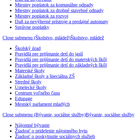
Miestny poplatok za komunálne odpady
Miestny poplatok za drobné stavebné odpady
Miestny poplatok za rozvoj
Daň za nevýherné prístroje a predajné automaty
Správne poplatky
Close submenu (Školstvo, mládež)
Školstvo, mládež
Školský úrad
Pravidlá pre prijímanie detí do jaslí
Pravidlá pre prijímanie detí do materských škôl
Pravidlá pre prijímanie detí do základných škôl
Materské školy
Základné školy a špeciálna ZŠ
Stredné školy
Umelecké školy
Centrum voľného času
Edupage
Mestský parlament mladých
Close submenu (Bývanie, sociálne služby)
Bývanie, sociálne služby
Nájomné bývanie
Žiadosť o pridelenie nájomného bytu
Žiadosť o poskytnutie sociálnych služieb