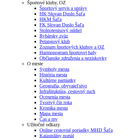
Športové kluby, OZ
Športový servis a správy
HK Slovan Duslo Šaľa
HKM Šaľa
FK Slovan Duslo Šaľa
Stolnotenisový oddiel
Rybársky zväz
Petangový klub
Zoznam športových klubov a OZ
Harmonogram športovej haly
Občianske združenia a neziskovky
O meste
Symboly mesta
História mesta
Kultúrne pamiatky
Geografia, obyvateľstvo
Infraštruktúra, cestovný ruch
Ocenenia mesta
Tvorivý čin roka
Kronika mesta
Mapa mesta
Čas a my
Užitočné odkazy
Online cestovné poriadky MHD Šaľa
Katastrálny portál