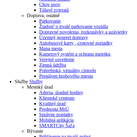
Chov psov
Túlavé zvieratá
Doprava, ostatné
Parkovanie
Žiadosť o trvalé parkovanie vozidla
Dopravné povolenia, rozkopávky a uzávierky
Územný generel dopravy
Autobusové karty , cestovné poriadky
Mapa mesta
Kamerový systém a ochrana majetku
Verejné osvetlenie
Zimná údržba
Pohrebiská, virtuálny cintorín
Prenájom hrobového miesta
Služby
Služby
Mestský úrad
Adresa, úradné hodiny
Klientské centrum
Kvalitný úrad
Prednosta MsÚ
Správne poplatky
Mobilná aplikácia
SMARTCity Šaľa
Bývanie
Prihlásenie na trvalý pobyt