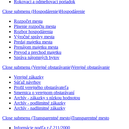
Rokovací a odmeňovací poriadok
Close submenu (Hospodárenie)
Hospodárenie
Rozpočet mesta
Plnenie rozpočtu mesta
Rozbor hospodárenia
Výročné správy mesta
Predaj majetku mesta
Prenájom majetku mesta
Prevod a prechod majetku
Správa nájomných bytov
Close submenu (Verejné obstarávanie)
Verejné obstarávanie
Verejné zákazky
Súťaž návrhov
Profil verejného obstarávateľa
Smernica o verejnom obstarávaní
Archív - zákazky s nízkou hodnotou
Archív - podlimitné zákazky
Archív - nadlimitné zákazky
Close submenu (Transparentné mesto)
Transparentné mesto
Informácie podľa z.č.211/2000