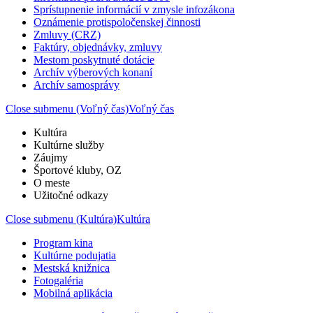
Sprístupnenie informácií v zmysle infozákona
Oznámenie protispoločenskej činnosti
Zmluvy (CRZ)
Faktúry, objednávky, zmluvy
Mestom poskytnuté dotácie
Archív výberových konaní
Archív samosprávy
Close submenu (Voľný čas)
Voľný čas
Kultúra
Kultúrne služby
Záujmy
Športové kluby, OZ
O meste
Užitočné odkazy
Close submenu (Kultúra)
Kultúra
Program kina
Kultúrne podujatia
Mestská knižnica
Fotogaléria
Mobilná aplikácia