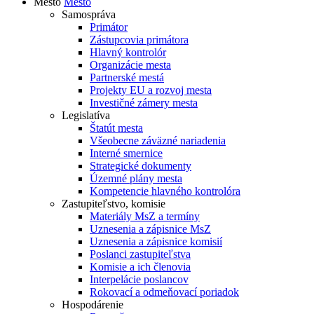
Mesto
Mesto
Samospráva
Primátor
Zástupcovia primátora
Hlavný kontrolór
Organizácie mesta
Partnerské mestá
Projekty EU a rozvoj mesta
Investičné zámery mesta
Legislatíva
Štatút mesta
Všeobecne záväzné nariadenia
Interné smernice
Strategické dokumenty
Územné plány mesta
Kompetencie hlavného kontrolóra
Zastupiteľstvo, komisie
Materiály MsZ a termíny
Uznesenia a zápisnice MsZ
Uznesenia a zápisnice komisií
Poslanci zastupiteľstva
Komisie a ich členovia
Interpelácie poslancov
Rokovací a odmeňovací poriadok
Hospodárenie