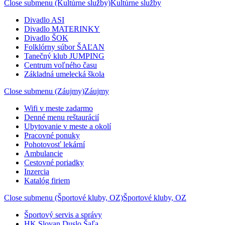
Close submenu (Kultúrne služby)
Kultúrne služby
Divadlo ASI
Divadlo MATERINKY
Divadlo ŠOK
Folklórny súbor ŠAĽAN
Tanečný klub JUMPING
Centrum voľného času
Základná umelecká škola
Close submenu (Záujmy)
Záujmy
Wifi v meste zadarmo
Denné menu reštaurácií
Ubytovanie v meste a okolí
Pracovné ponuky
Pohotovosť lekární
Ambulancie
Cestovné poriadky
Inzercia
Katalóg firiem
Close submenu (Športové kluby, OZ)
Športové kluby, OZ
Športový servis a správy
HK Slovan Duslo Šaľa