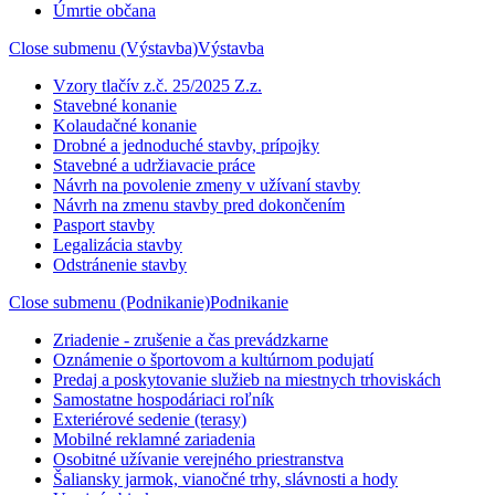
Úmrtie občana
Close submenu (Výstavba)
Výstavba
Vzory tlačív z.č. 25/2025 Z.z.
Stavebné konanie
Kolaudačné konanie
Drobné a jednoduché stavby, prípojky
Stavebné a udržiavacie práce
Návrh na povolenie zmeny v užívaní stavby
Návrh na zmenu stavby pred dokončením
Pasport stavby
Legalizácia stavby
Odstránenie stavby
Close submenu (Podnikanie)
Podnikanie
Zriadenie - zrušenie a čas prevádzkarne
Oznámenie o športovom a kultúrnom podujatí
Predaj a poskytovanie služieb na miestnych trhoviskách
Samostatne hospodáriaci roľník
Exteriérové sedenie (terasy)
Mobilné reklamné zariadenia
Osobitné užívanie verejného priestranstva
Šaliansky jarmok, vianočné trhy, slávnosti a hody