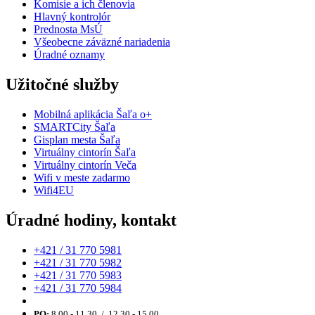
Komisie a ich členovia
Hlavný kontrolór
Prednosta MsÚ
Všeobecne záväzné nariadenia
Úradné oznamy
Užitočné služby
Mobilná aplikácia Šaľa o+
SMARTCity Šaľa
Gisplan mesta Šaľa
Virtuálny cintorín Šaľa
Virtuálny cintorín Veča
Wifi v meste zadarmo
Wifi4EU
Úradné hodiny, kontakt
+421 / 31 770 5981
+421 / 31 770 5982
+421 / 31 770 5983
+421 / 31 770 5984
PO:
8.00 - 11.30 / 12.30 - 15.00