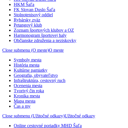
HKM Šaľa
FK Slovan Duslo Šaľa
Stolnotenisový oddiel
Rybársky zväz
Petangový klub
Zoznam športových klubov a OZ
Harmonogram športovej haly
Občianske združenia a neziskovky
Close submenu (O meste)
O meste
Symboly mesta
História mesta
Kultúrne pamiatky
Geografia, obyvateľstvo
Infraštruktúra, cestovný ruch
Ocenenia mesta
Tvorivý čin roka
Kronika mesta
Mapa mesta
Čas a my
Close submenu (Užitočné odkazy)
Užitočné odkazy
Online cestovné poriadky MHD Šaľa