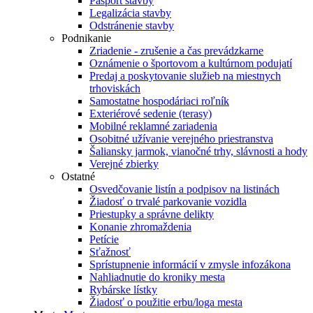
Pasport stavby
Legalizácia stavby
Odstránenie stavby
Podnikanie
Zriadenie - zrušenie a čas prevádzkarne
Oznámenie o športovom a kultúrnom podujatí
Predaj a poskytovanie služieb na miestnych
trhoviskách
Samostatne hospodáriaci roľník
Exteriérové sedenie (terasy)
Mobilné reklamné zariadenia
Osobitné užívanie verejného priestranstva
Šaliansky jarmok, vianočné trhy, slávnosti a hody
Verejné zbierky
Ostatné
Osvedčovanie listín a podpisov na listinách
Žiadosť o trvalé parkovanie vozidla
Priestupky a správne delikty
Konanie zhromaždenia
Petície
Sťažnosť
Sprístupnenie informácií v zmysle infozákona
Nahliadnutie do kroniky mesta
Rybárske lístky
Žiadosť o použitie erbu/loga mesta