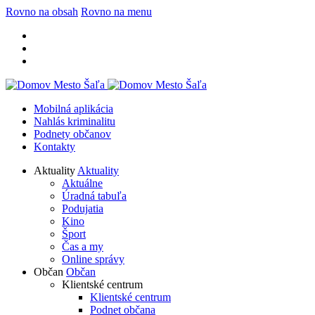
Rovno na obsah
Rovno na menu
Mobilná aplikácia
Nahlás kriminalitu
Podnety občanov
Kontakty
Aktuality
Aktuality
Aktuálne
Úradná tabuľa
Podujatia
Kino
Šport
Čas a my
Online správy
Občan
Občan
Klientské centrum
Klientské centrum
Podnet občana