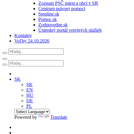
Zoznam PSČ miest a obcí v SR
Centrum právnej pomoci
Stopline.sk
Pomoc.sk
Zodpovedne.sk
Ústredný portál verejných služieb
Kontakty
Voľby 24.10.2026
SK
SK
EN
HU
DE
PL
Powered by
Translate