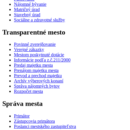
Nájomné bývanie
Matričný úrad
Stavebný úrad
Sociálne a zdravotné služby
Transparentné mesto
Povinné zverejňovanie
Verejné zákazky
Mestom poskytnuté dotácie
Informácie podľa z.č.211/2000
Predaj majetku mesta
Prenájom majetku mesta
Prevod a prechod majetku
Archív výberových konaní
Správa nájomných bytov
Rozpočet mesta
Správa mesta
Primátor
Zástupcovia primátora
Poslanci mestského zastupiteľstva