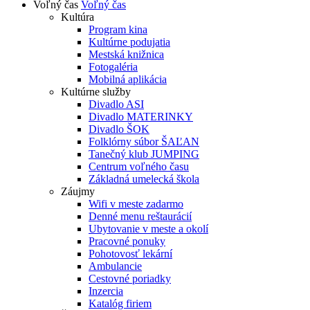
Voľný čas
Voľný čas
Kultúra
Program kina
Kultúrne podujatia
Mestská knižnica
Fotogaléria
Mobilná aplikácia
Kultúrne služby
Divadlo ASI
Divadlo MATERINKY
Divadlo ŠOK
Folklórny súbor ŠAĽAN
Tanečný klub JUMPING
Centrum voľného času
Základná umelecká škola
Záujmy
Wifi v meste zadarmo
Denné menu reštaurácií
Ubytovanie v meste a okolí
Pracovné ponuky
Pohotovosť lekární
Ambulancie
Cestovné poriadky
Inzercia
Katalóg firiem