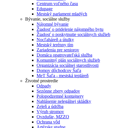
Centrum voľného času
Edupage
Mestský parlament mladých
Bývanie, sociálne služby
Nájomné bývanie
Žiadosť o pridelenie nájomného bytu
Žiadosť o poskytnutie sociálnych služieb
Nocľaháreň a útulky
Mestský terénny tím
Zariadenia pre seniorov
Domáca opatrovateľská služba
Komunitný plán sociálnych služieb
Organizácia sociálnej starostlivosti
Domov dôchodcov Šaľa
MeT Šaľa - mestská tepláreň
Životné prostredie
Odpady
Sezónne zbery odpadov
Polopodzemné kontajnery
Nahlásenie nelegálnej skládky
Zeleň a údržba
Výrub stromov
Ovzdušie, MZZO
Ochrana vôd
Artézske studne