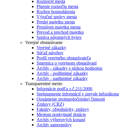
Rozpočet mesta
Plnenie rozpočtu mesta
Rozbor hospodárenia
Výročné správy mesta
Predaj majetku mesta
Prenájom majetku mesta
Prevod a prechod majetku
Správa nájomných bytov
Verejné obstarávanie
Verejné zákazky
Súťaž návrhov
Profil verejného obstarávateľa
Smernica o verejnom obstarávaní
Archív - zákazky s nízkou hodnotou
Archív - podlimitné zákazky
Archív - nadlimitné zákazky
Transparentné mesto
Informácie podľa z.č.211/2000
Sprístupnenie informácií v zmysle infozákona
Oznámenie protispoločenskej činnosti
Zmluvy (CRZ)
Faktúry, objednávky, zmluvy
Mestom poskytnuté dotácie
Archív výberových konaní
Archív samosprávy