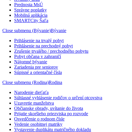
Prednosta MsÚ
Správne poplatky
Mobilná aplikácia
SMARTCity Šaľa
Close submenu (Bývanie)
Bývanie
Prihlásenie na trvalý pobyt
Prihlásenie na prechodný pobyt
Zrušenie trvalého / prechodného pobytu
Pobyt občana v zahraničí
Nájomné bývanie
Zariadenia pre seniorov
Súpisné a orientačné čísla
Close submenu (Rodina)
Rodina
Narodenie dieťaťa
Súhlasné vyhlásenie rodičov o určení otcovstva
Uzavretie manželstva
Občianske obrady, uvítanie do života
Prijatie skoršieho priezviska po rozvode
Osvedčenie o rodnom čísle
Vedenie osobitnej matriky
Vystavenie duplikátu matričného dokladu