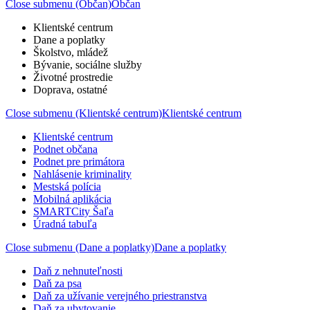
Close submenu (Občan)
Občan
Klientské centrum
Dane a poplatky
Školstvo, mládež
Bývanie, sociálne služby
Životné prostredie
Doprava, ostatné
Close submenu (Klientské centrum)
Klientské centrum
Klientské centrum
Podnet občana
Podnet pre primátora
Nahlásenie kriminality
Mestská polícia
Mobilná aplikácia
SMARTCity Šaľa
Úradná tabuľa
Close submenu (Dane a poplatky)
Dane a poplatky
Daň z nehnuteľnosti
Daň za psa
Daň za užívanie verejného priestranstva
Daň za ubytovanie