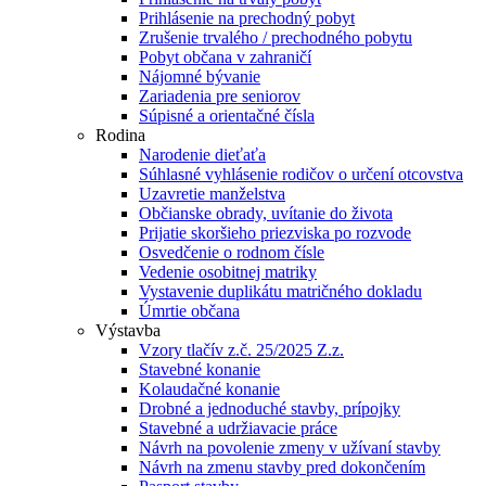
Prihlásenie na prechodný pobyt
Zrušenie trvalého / prechodného pobytu
Pobyt občana v zahraničí
Nájomné bývanie
Zariadenia pre seniorov
Súpisné a orientačné čísla
Rodina
Narodenie dieťaťa
Súhlasné vyhlásenie rodičov o určení otcovstva
Uzavretie manželstva
Občianske obrady, uvítanie do života
Prijatie skoršieho priezviska po rozvode
Osvedčenie o rodnom čísle
Vedenie osobitnej matriky
Vystavenie duplikátu matričného dokladu
Úmrtie občana
Výstavba
Vzory tlačív z.č. 25/2025 Z.z.
Stavebné konanie
Kolaudačné konanie
Drobné a jednoduché stavby, prípojky
Stavebné a udržiavacie práce
Návrh na povolenie zmeny v užívaní stavby
Návrh na zmenu stavby pred dokončením