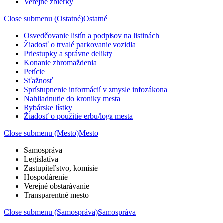
Verejné zbierky
Close submenu (Ostatné)
Ostatné
Osvedčovanie listín a podpisov na listinách
Žiadosť o trvalé parkovanie vozidla
Priestupky a správne delikty
Konanie zhromaždenia
Petície
Sťažnosť
Sprístupnenie informácií v zmysle infozákona
Nahliadnutie do kroniky mesta
Rybárske lístky
Žiadosť o použitie erbu/loga mesta
Close submenu (Mesto)
Mesto
Samospráva
Legislatíva
Zastupiteľstvo, komisie
Hospodárenie
Verejné obstarávanie
Transparentné mesto
Close submenu (Samospráva)
Samospráva