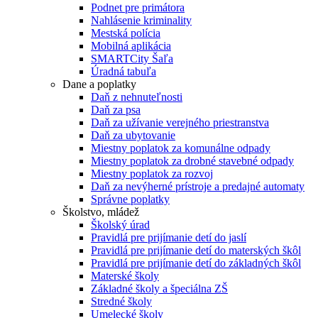
Podnet pre primátora
Nahlásenie kriminality
Mestská polícia
Mobilná aplikácia
SMARTCity Šaľa
Úradná tabuľa
Dane a poplatky
Daň z nehnuteľnosti
Daň za psa
Daň za užívanie verejného priestranstva
Daň za ubytovanie
Miestny poplatok za komunálne odpady
Miestny poplatok za drobné stavebné odpady
Miestny poplatok za rozvoj
Daň za nevýherné prístroje a predajné automaty
Správne poplatky
Školstvo, mládež
Školský úrad
Pravidlá pre prijímanie detí do jaslí
Pravidlá pre prijímanie detí do materských škôl
Pravidlá pre prijímanie detí do základných škôl
Materské školy
Základné školy a špeciálna ZŠ
Stredné školy
Umelecké školy