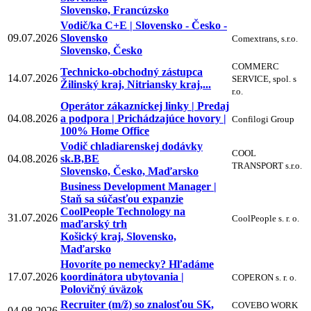
Slovensko, Francúzsko
Vodič/ka C+E | Slovensko - Česko -
09.07.2026
Slovensko
Comextrans, s.r.o.
Slovensko, Česko
COMMERC
Technicko-obchodný zástupca
14.07.2026
SERVICE, spol. s
Žilinský kraj, Nitriansky kraj,...
r.o.
Operátor zákazníckej linky | Predaj
04.08.2026
a podpora | Prichádzajúce hovory |
Confilogi Group
100% Home Office
Vodič chladiarenskej dodávky
COOL
04.08.2026
sk.B,BE
TRANSPORT s.r.o.
Slovensko, Česko, Maďarsko
Business Development Manager |
Staň sa súčasťou expanzie
CoolPeople Technology na
31.07.2026
CoolPeople s. r. o.
maďarský trh
Košický kraj, Slovensko,
Maďarsko
Hovoríte po nemecky? Hľadáme
17.07.2026
koordinátora ubytovania |
COPERON s. r. o.
Polovičný úväzok
Recruiter (m/ž) so znalosťou SK,
COVEBO WORK
04.08.2026