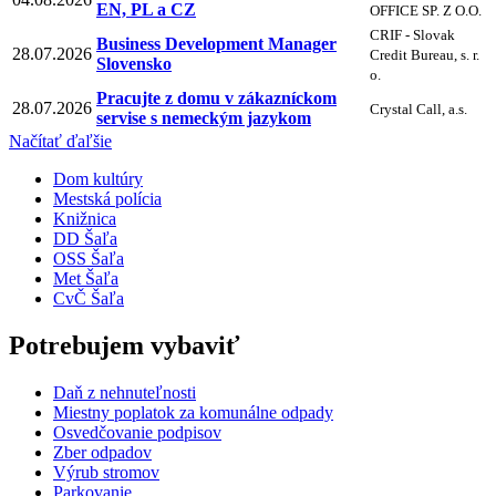
EN, PL a CZ
OFFICE SP. Z O.O.
CRIF - Slovak
Business Development Manager
28.07.2026
Credit Bureau, s. r.
Slovensko
o.
Pracujte z domu v zákazníckom
28.07.2026
Crystal Call, a.s.
servise s nemeckým jazykom
Načítať ďaľšie
Dom kultúry
Mestská polícia
Knižnica
DD Šaľa
OSS Šaľa
Met Šaľa
CvČ Šaľa
Potrebujem vybaviť
Daň z nehnuteľnosti
Miestny poplatok za komunálne odpady
Osvedčovanie podpisov
Zber odpadov
Výrub stromov
Parkovanie