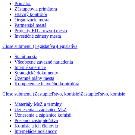
Primátor
Zástupcovia primátora
Hlavný kontrolór
Organizácie mesta
Partnerské mestá
Projekty EU a rozvoj mesta
Investičné zámery mesta
Close submenu (Legislatíva)
Legislatíva
Štatút mesta
Všeobecne záväzné nariadenia
Interné smernice
Strategické dokumenty
Územné plány mesta
Kompetencie hlavného kontrolóra
Close submenu (Zastupiteľstvo, komisie)
Zastupiteľstvo, komisie
Materiály MsZ a termíny
Uznesenia a zápisnice MsZ
Uznesenia a zápisnice komisií
Poslanci zastupiteľstva
Komisie a ich členovia
Interpelácie poslancov