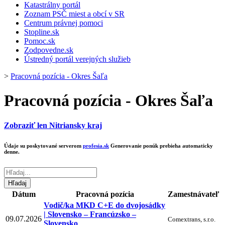
Katastrálny portál
Zoznam PSČ miest a obcí v SR
Centrum právnej pomoci
Stopline.sk
Pomoc.sk
Zodpovedne.sk
Ústredný portál verejných služieb
>
Pracovná pozícia - Okres Šaľa
Pracovná pozícia - Okres Šaľa
Zobraziť len Nitriansky kraj
Údaje su poskytované serverom
profesia.sk
Generovanie ponúk prebieha automaticky
denne.
Dátum
Pracovná pozícia
Zamestnávateľ
Vodič/ka MKD C+E do dvojosádky
| Slovensko – Francúzsko –
09.07.2026
Comextrans, s.r.o.
Slovensko