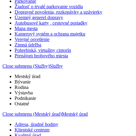
Parkovanie
Žiadosť o trvalé parkovanie vozidla
Dopravné povolenia, rozkopávky a uzávierky
Územný generel dopravy
Autobusové karty , cestovné poriadky
Mapa mesta
Kamerový systém a ochrana majetku
Verejné osvetlenie
Zimná údržba
Pohrebiská, virtuálny cintorín
Prenájom hrobového miesta
Close submenu (Služby)
Služby
Mestský úrad
Bývanie
Rodina
Výstavba
Podnikanie
Ostatné
Close submenu (Mestský úrad)
Mestský úrad
Adresa, úradné hodiny
Klientské centrum
Kvalitný úrad