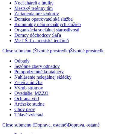
Nocľaháreň a útulky
Mestský terénny tím
Zariadenia pre seniorov
Domáca opatrovateľská služba
Komunitný plán sociálnych služieb
Organizácia sociálnej starostlivosti
Domov dôchodcov Šaľa
MeT Šaľa - mestská tepláreň
Close submenu (Životné prostredie)
Životné prostredie
Odpady
Sezónne zbery odpadov
Polopodzemné kontajnery
Nahlásenie nelegálnej skládky
Zeleň a údržba
Výrub stromov
Ovzdušie, MZZO
Ochrana vôd
Artézske studne
Chov psov
Túlavé zvieratá
Close submenu (Doprava, ostatné)
Doprava, ostatné