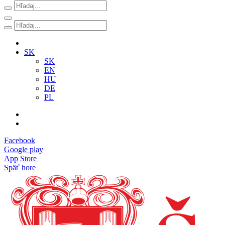
SK
SK
EN
HU
DE
PL
Facebook
Google play
App Store
Späť hore