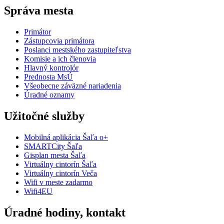
Správa mesta
Primátor
Zástupcovia primátora
Poslanci mestského zastupiteľstva
Komisie a ich členovia
Hlavný kontrolór
Prednosta MsÚ
Všeobecne záväzné nariadenia
Úradné oznamy
Užitočné služby
Mobilná aplikácia Šaľa o+
SMARTCity Šaľa
Gisplan mesta Šaľa
Virtuálny cintorín Šaľa
Virtuálny cintorín Veča
Wifi v meste zadarmo
Wifi4EU
Úradné hodiny, kontakt