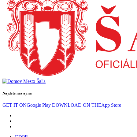
Nájdete nás aj na
GET IT ON
Google Play
DOWNLOAD ON THE
App Store
GDPR