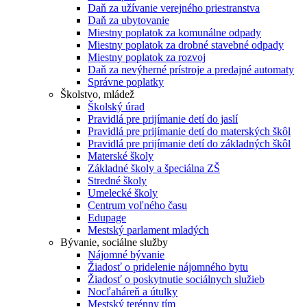
Daň za užívanie verejného priestranstva
Daň za ubytovanie
Miestny poplatok za komunálne odpady
Miestny poplatok za drobné stavebné odpady
Miestny poplatok za rozvoj
Daň za nevýherné prístroje a predajné automaty
Správne poplatky
Školstvo, mládež
Školský úrad
Pravidlá pre prijímanie detí do jaslí
Pravidlá pre prijímanie detí do materských škôl
Pravidlá pre prijímanie detí do základných škôl
Materské školy
Základné školy a špeciálna ZŠ
Stredné školy
Umelecké školy
Centrum voľného času
Edupage
Mestský parlament mladých
Bývanie, sociálne služby
Nájomné bývanie
Žiadosť o pridelenie nájomného bytu
Žiadosť o poskytnutie sociálnych služieb
Nocľaháreň a útulky
Mestský terénny tím