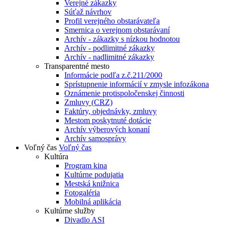
Verejné zákazky
Súťaž návrhov
Profil verejného obstarávateľa
Smernica o verejnom obstarávaní
Archív - zákazky s nízkou hodnotou
Archív - podlimitné zákazky
Archív - nadlimitné zákazky
Transparentné mesto
Informácie podľa z.č.211/2000
Sprístupnenie informácií v zmysle infozákona
Oznámenie protispoločenskej činnosti
Zmluvy (CRZ)
Faktúry, objednávky, zmluvy
Mestom poskytnuté dotácie
Archív výberových konaní
Archív samosprávy
Voľný čas
Voľný čas
Kultúra
Program kina
Kultúrne podujatia
Mestská knižnica
Fotogaléria
Mobilná aplikácia
Kultúrne služby
Divadlo ASI