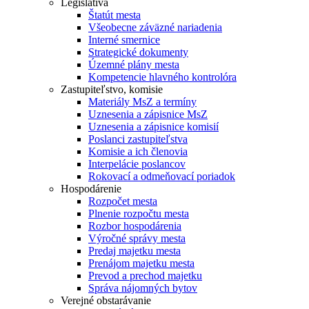
Legislatíva
Štatút mesta
Všeobecne záväzné nariadenia
Interné smernice
Strategické dokumenty
Územné plány mesta
Kompetencie hlavného kontrolóra
Zastupiteľstvo, komisie
Materiály MsZ a termíny
Uznesenia a zápisnice MsZ
Uznesenia a zápisnice komisií
Poslanci zastupiteľstva
Komisie a ich členovia
Interpelácie poslancov
Rokovací a odmeňovací poriadok
Hospodárenie
Rozpočet mesta
Plnenie rozpočtu mesta
Rozbor hospodárenia
Výročné správy mesta
Predaj majetku mesta
Prenájom majetku mesta
Prevod a prechod majetku
Správa nájomných bytov
Verejné obstarávanie