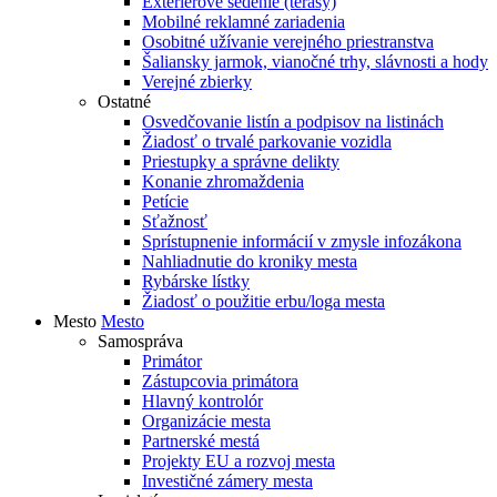
Exteriérové sedenie (terasy)
Mobilné reklamné zariadenia
Osobitné užívanie verejného priestranstva
Šaliansky jarmok, vianočné trhy, slávnosti a hody
Verejné zbierky
Ostatné
Osvedčovanie listín a podpisov na listinách
Žiadosť o trvalé parkovanie vozidla
Priestupky a správne delikty
Konanie zhromaždenia
Petície
Sťažnosť
Sprístupnenie informácií v zmysle infozákona
Nahliadnutie do kroniky mesta
Rybárske lístky
Žiadosť o použitie erbu/loga mesta
Mesto
Mesto
Samospráva
Primátor
Zástupcovia primátora
Hlavný kontrolór
Organizácie mesta
Partnerské mestá
Projekty EU a rozvoj mesta
Investičné zámery mesta