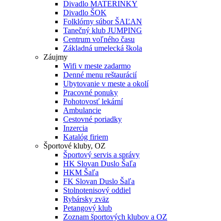
Divadlo MATERINKY
Divadlo ŠOK
Folklórny súbor ŠAĽAN
Tanečný klub JUMPING
Centrum voľného času
Základná umelecká škola
Záujmy
Wifi v meste zadarmo
Denné menu reštaurácií
Ubytovanie v meste a okolí
Pracovné ponuky
Pohotovosť lekární
Ambulancie
Cestovné poriadky
Inzercia
Katalóg firiem
Športové kluby, OZ
Športový servis a správy
HK Slovan Duslo Šaľa
HKM Šaľa
FK Slovan Duslo Šaľa
Stolnotenisový oddiel
Rybársky zväz
Petangový klub
Zoznam športových klubov a OZ