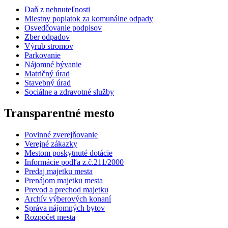
Daň z nehnuteľnosti
Miestny poplatok za komunálne odpady
Osvedčovanie podpisov
Zber odpadov
Výrub stromov
Parkovanie
Nájomné bývanie
Matričný úrad
Stavebný úrad
Sociálne a zdravotné služby
Transparentné mesto
Povinné zverejňovanie
Verejné zákazky
Mestom poskytnuté dotácie
Informácie podľa z.č.211/2000
Predaj majetku mesta
Prenájom majetku mesta
Prevod a prechod majetku
Archív výberových konaní
Správa nájomných bytov
Rozpočet mesta