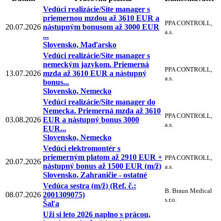
Vedúci realizácie/Site manager s
priemernou mzdou až 3610 EUR a
PPA CONTROLL,
20.07.2026
nástupným bonusom až 3000 EUR
a.s.
...
Slovensko, Maďarsko
Vedúci realizácie/Site manager s
nemeckým jazykom. Priemerná
PPA CONTROLL,
13.07.2026
mzda až 3610 EUR a nástupný
a.s.
bonus...
Slovensko, Nemecko
Vedúci realizácie/Site manager do
Nemecka. Priemerná mzda až 3610
PPA CONTROLL,
03.08.2026
EUR a nástupný bonus 3000
a.s.
EUR...
Slovensko, Nemecko
Vedúci elektromontér s
priemerným platom až 2910 EUR +
PPA CONTROLL,
20.07.2026
nástupný bonus až 1500 EUR (m/ž)
a.s.
Slovensko, Zahraničie - ostatné
Vedúca sestra (m/ž) (Ref. č.:
B. Braun Medical
08.07.2026
2001309075)
s.r.o.
Šaľa
Uži si leto 2026 naplno s prácou,