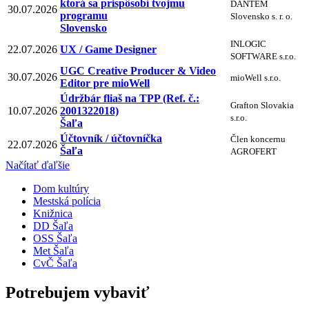
ktorá sa prispôsobí tvojmu
DANTEM
30.07.2026
programu
Slovensko s. r. o.
Slovensko
INLOGIC
22.07.2026
UX / Game Designer
SOFTWARE s.r.o.
UGC Creative Producer & Video
30.07.2026
mioWell s.r.o.
Editor pre mioWell
Údržbár fliaš na TPP (Ref. č.:
Grafton Slovakia
10.07.2026
2001322018)
s.r.o.
Šaľa
Účtovník / účtovníčka
Člen koncernu
22.07.2026
Šaľa
AGROFERT
Načítať ďaľšie
Dom kultúry
Mestská polícia
Knižnica
DD Šaľa
OSS Šaľa
Met Šaľa
CvČ Šaľa
Potrebujem vybaviť