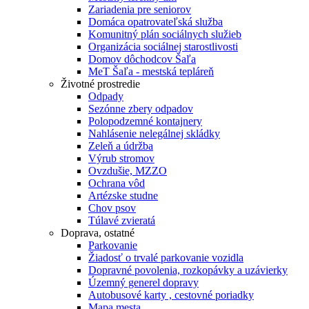
Zariadenia pre seniorov
Domáca opatrovateľská služba
Komunitný plán sociálnych služieb
Organizácia sociálnej starostlivosti
Domov dôchodcov Šaľa
MeT Šaľa - mestská tepláreň
Životné prostredie
Odpady
Sezónne zbery odpadov
Polopodzemné kontajnery
Nahlásenie nelegálnej skládky
Zeleň a údržba
Výrub stromov
Ovzdušie, MZZO
Ochrana vôd
Artézske studne
Chov psov
Túlavé zvieratá
Doprava, ostatné
Parkovanie
Žiadosť o trvalé parkovanie vozidla
Dopravné povolenia, rozkopávky a uzávierky
Územný generel dopravy
Autobusové karty , cestovné poriadky
Mapa mesta