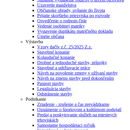
Uzavretie manželstva
Občianske obrady, uvítanie do života
Prijatie skoršieho priezviska po rozvode
Osvedčenie o rodnom čísle
Vedenie osobitnej matriky
Vystavenie duplikátu matričného dokladu
Úmrtie občana
Výstavba
Vzory tlačív z.č. 25/2025 Z.z.
Stavebné konanie
Kolaudačné konanie
Drobné a jednoduché stavby, prípojky
Stavebné a udržiavacie práce
Návrh na povolenie zmeny v užívaní stavby
Návrh na zmenu stavby pred dokončením
Pasport stavby
Legalizácia stavby
Odstránenie stavby
Podnikanie
Zriadenie - zrušenie a čas prevádzkarne
Oznámenie o športovom a kultúrnom podujatí
Predaj a poskytovanie služieb na miestnych
trhoviskách
Samostatne hospodáriaci roľník