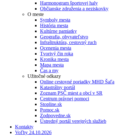
Harmonogram športovej haly
Občianske združenia a neziskovky
O meste
Symboly mesta
História mesta
Kultúrne pamiatky
Geografia, obyvateľstvo
Infraštruktúra, cestovný ruch
Ocenenia mesta
Tvorivý čin roka
Kronika mesta
Mapa mesta
Čas a my
Užitočné odkazy
Online cestovné poriadky MHD Šaľa
Katastrálny portál
Zoznam PSČ miest a obcí v SR
Centrum právnej pomoci
Stopline.sk
Pomoc.sk
Zodpovedne.sk
Ústredný portál verejných služieb
Kontakty
Voľby 24.10.2026