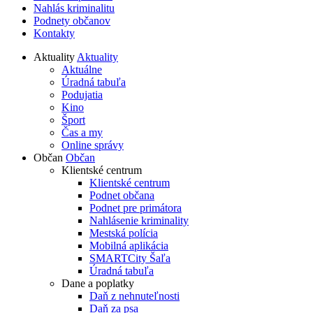
Nahlás kriminalitu
Podnety občanov
Kontakty
Aktuality
Aktuality
Aktuálne
Úradná tabuľa
Podujatia
Kino
Šport
Čas a my
Online správy
Občan
Občan
Klientské centrum
Klientské centrum
Podnet občana
Podnet pre primátora
Nahlásenie kriminality
Mestská polícia
Mobilná aplikácia
SMARTCity Šaľa
Úradná tabuľa
Dane a poplatky
Daň z nehnuteľnosti
Daň za psa