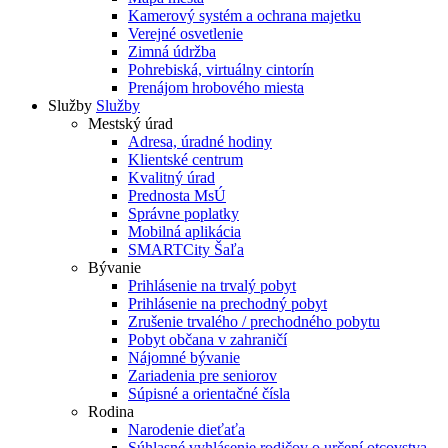
Kamerový systém a ochrana majetku
Verejné osvetlenie
Zimná údržba
Pohrebiská, virtuálny cintorín
Prenájom hrobového miesta
Služby
Služby
Mestský úrad
Adresa, úradné hodiny
Klientské centrum
Kvalitný úrad
Prednosta MsÚ
Správne poplatky
Mobilná aplikácia
SMARTCity Šaľa
Bývanie
Prihlásenie na trvalý pobyt
Prihlásenie na prechodný pobyt
Zrušenie trvalého / prechodného pobytu
Pobyt občana v zahraničí
Nájomné bývanie
Zariadenia pre seniorov
Súpisné a orientačné čísla
Rodina
Narodenie dieťaťa
Súhlasné vyhlásenie rodičov o určení otcovstva