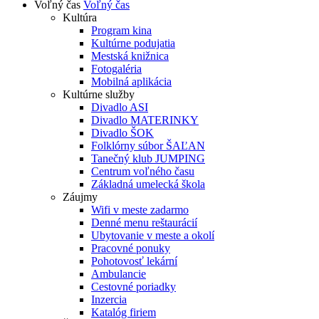
Voľný čas
Voľný čas
Kultúra
Program kina
Kultúrne podujatia
Mestská knižnica
Fotogaléria
Mobilná aplikácia
Kultúrne služby
Divadlo ASI
Divadlo MATERINKY
Divadlo ŠOK
Folklórny súbor ŠAĽAN
Tanečný klub JUMPING
Centrum voľného času
Základná umelecká škola
Záujmy
Wifi v meste zadarmo
Denné menu reštaurácií
Ubytovanie v meste a okolí
Pracovné ponuky
Pohotovosť lekární
Ambulancie
Cestovné poriadky
Inzercia
Katalóg firiem