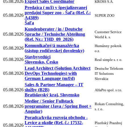
05.08.2026
Export Sales Coordinator
KROSS S.A.
Predajca ( m/ž) v špecializovanej
predajni Super zoo - Šaľa (Ref. č.:
05.08.2026
SUPER ZOO
A4389)
Šaľa
Kundenberater / in / Deutsche
Customer Service
05.08.2026
Sprache / Technische Abteilung
World k. s.
(Ref. Nr.: THD_09_2026)
Komunikačný/á manažér/ka
Humánny pokrok
05.08.2026
(zástup rodičovskej dovolenky)
o.z.
Stavbyvedúci
05.08.2026
Real simple s. r. o.
Slovensko, Česko
Lead Architect (Solution Architect
Deutsche Telekom
05.08.2026
DevOps Technologies) with
IT Solutions
German Language (m/f/d)
Slovakia
Sales & Partner Manager – IT
05.08.2026
služby (B2B)
AlfaPro spol. s r.o.
Bratislavský kraj, Slovensko
Medior / Senior Fullstack
Rokan Consulting,
05.08.2026
programátor (Java / Spring Boot +
s. r. o.
Angular)
Poradca/kyňa rozvoja obchodu -
Levice a okolie (Ref. č.: 17532-
Plzeňský Prazdroj
05.08.2026