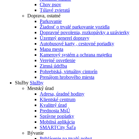
Chov psov
Túlavé zvieratá
Doprava, ostatné
Parkovanie
Žiadosť o trvalé parkovanie vozidla
Dopravné povolenia, rozkopávky a uzávierky
Územný generel dopravy
Autobusové karty , cestovné poriadky
Mapa mesta
Kamerový systém a ochrana majetku
Verejné osvetlenie
Zimná údržba
Pohrebiská, virtuálny cintorín
Prenájom hrobového miesta
Služby
Služby
Mestský úrad
Adresa, úradné hodiny
Klientské centrum
Kvalitný úrad
Prednosta MsÚ
Správne poplatky
Mobilná aplikácia
SMARTCity Šaľa
Bývanie
Prihlásenie na trvalý pobyt