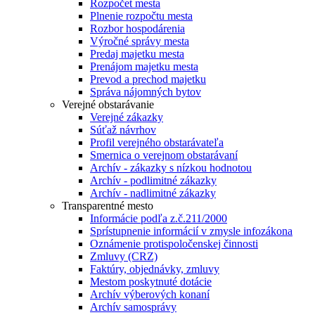
Rozpočet mesta
Plnenie rozpočtu mesta
Rozbor hospodárenia
Výročné správy mesta
Predaj majetku mesta
Prenájom majetku mesta
Prevod a prechod majetku
Správa nájomných bytov
Verejné obstarávanie
Verejné zákazky
Súťaž návrhov
Profil verejného obstarávateľa
Smernica o verejnom obstarávaní
Archív - zákazky s nízkou hodnotou
Archív - podlimitné zákazky
Archív - nadlimitné zákazky
Transparentné mesto
Informácie podľa z.č.211/2000
Sprístupnenie informácií v zmysle infozákona
Oznámenie protispoločenskej činnosti
Zmluvy (CRZ)
Faktúry, objednávky, zmluvy
Mestom poskytnuté dotácie
Archív výberových konaní
Archív samosprávy