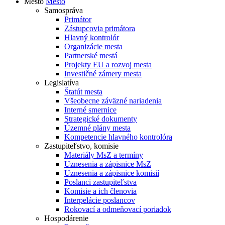
Mesto
Mesto
Samospráva
Primátor
Zástupcovia primátora
Hlavný kontrolór
Organizácie mesta
Partnerské mestá
Projekty EU a rozvoj mesta
Investičné zámery mesta
Legislatíva
Štatút mesta
Všeobecne záväzné nariadenia
Interné smernice
Strategické dokumenty
Územné plány mesta
Kompetencie hlavného kontrolóra
Zastupiteľstvo, komisie
Materiály MsZ a termíny
Uznesenia a zápisnice MsZ
Uznesenia a zápisnice komisií
Poslanci zastupiteľstva
Komisie a ich členovia
Interpelácie poslancov
Rokovací a odmeňovací poriadok
Hospodárenie