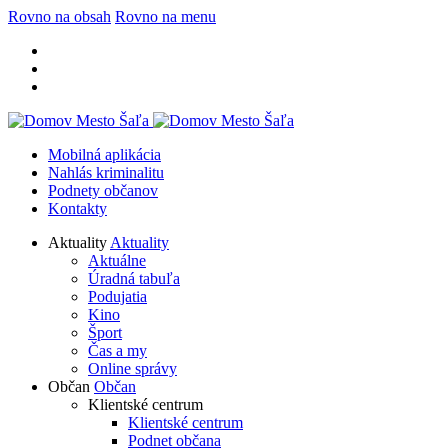
Rovno na obsah
Rovno na menu
Mobilná aplikácia
Nahlás kriminalitu
Podnety občanov
Kontakty
Aktuality
Aktuality
Aktuálne
Úradná tabuľa
Podujatia
Kino
Šport
Čas a my
Online správy
Občan
Občan
Klientské centrum
Klientské centrum
Podnet občana