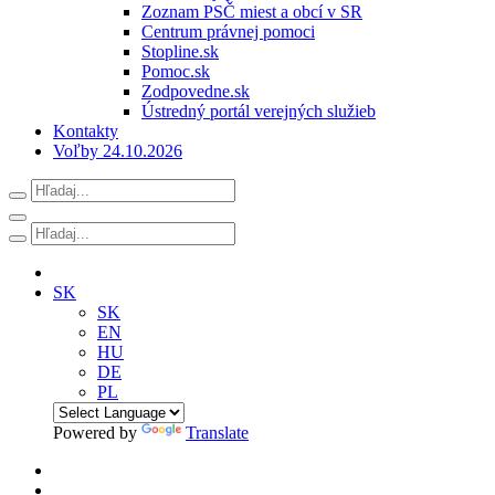
Zoznam PSČ miest a obcí v SR
Centrum právnej pomoci
Stopline.sk
Pomoc.sk
Zodpovedne.sk
Ústredný portál verejných služieb
Kontakty
Voľby 24.10.2026
SK
SK
EN
HU
DE
PL
Powered by
Translate