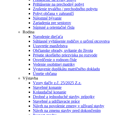
Prihlásenie na prechodný pobyt
Zrušenie trvalého / prechodného pobytu
Pobyt občana v zahraničí
Nájomné bývanie
Zariadenia pre seniorov
Súpisné a orientačné čísla
Rodina
Narodenie dieťaťa
Súhlasné vyhlásenie rodičov o určení otcovstva
Uzavretie manželstva
Občianske obrady, uvítanie do života
Prijatie skoršieho priezviska po rozvode
Osvedčenie o rodnom čísle
Vedenie osobitnej matriky
Vystavenie duplikátu matričného dokladu
Úmrtie občana
Výstavba
Vzory tlačív z.č. 25/2025 Z.z.
Stavebné konanie
Kolaudačné konanie
Drobné a jednoduché stavby, prípojky
Stavebné a udržiavacie práce
Návrh na povolenie zmeny v užívaní stavby
Návrh na zmenu stavby pred dokončením