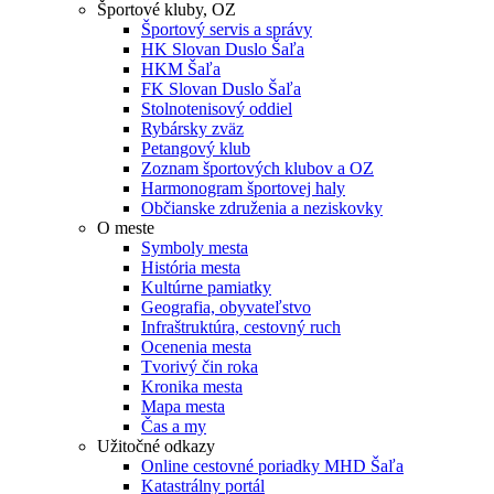
Športové kluby, OZ
Športový servis a správy
HK Slovan Duslo Šaľa
HKM Šaľa
FK Slovan Duslo Šaľa
Stolnotenisový oddiel
Rybársky zväz
Petangový klub
Zoznam športových klubov a OZ
Harmonogram športovej haly
Občianske združenia a neziskovky
O meste
Symboly mesta
História mesta
Kultúrne pamiatky
Geografia, obyvateľstvo
Infraštruktúra, cestovný ruch
Ocenenia mesta
Tvorivý čin roka
Kronika mesta
Mapa mesta
Čas a my
Užitočné odkazy
Online cestovné poriadky MHD Šaľa
Katastrálny portál