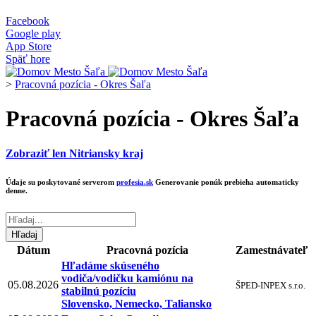
Facebook
Google play
App Store
Späť hore
>
Pracovná pozícia - Okres Šaľa
Pracovná pozícia - Okres Šaľa
Zobraziť len Nitriansky kraj
Údaje su poskytované serverom
profesia.sk
Generovanie ponúk prebieha automaticky
denne.
Dátum
Pracovná pozícia
Zamestnávateľ
Hľadáme skúseného
vodiča/vodičku kamiónu na
05.08.2026
ŠPED-INPEX s.r.o.
stabilnú pozíciu
Slovensko, Nemecko, Taliansko