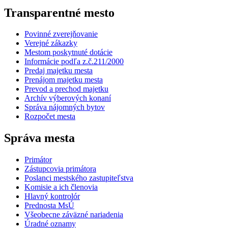
Transparentné mesto
Povinné zverejňovanie
Verejné zákazky
Mestom poskytnuté dotácie
Informácie podľa z.č.211/2000
Predaj majetku mesta
Prenájom majetku mesta
Prevod a prechod majetku
Archív výberových konaní
Správa nájomných bytov
Rozpočet mesta
Správa mesta
Primátor
Zástupcovia primátora
Poslanci mestského zastupiteľstva
Komisie a ich členovia
Hlavný kontrolór
Prednosta MsÚ
Všeobecne záväzné nariadenia
Úradné oznamy