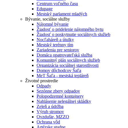
Centrum voľného času
Edupage
Mestský parlament mladých
Bývanie, sociálne služby
Nájomné bývanie
Žiadosť o pridelenie nájomného bytu
Žiadosť o poskytnutie sociálnych služieb
Nocľaháreň a útulky
Mestský terénny tím
Zariadenia pre seniorov
Domáca opatrovateľská služba
Komunitný plán sociálnych služieb
Organizácia sociálnej starostlivosti
Domov dôchodcov Šaľa
MeT Šaľa - mestská tepláreň
Životné prostredie
Odpady
Sezónne zbery odpadov
Polopodzemné kontajnery
Nahlásenie nelegálnej skládky
Zeleň a údržba
Výrub stromov
Ovzdušie, MZZO
Ochrana vôd
Artézske studne