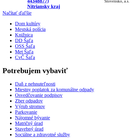
44348877)
Slovensko, a.s.
Nitriansky kraj
Načítať ďaľšie
Dom kultúry
Mestská polícia
Knižnica
DD Šaľa
OSS Šaľa
Met Šaľa
CvČ Šaľa
Potrebujem vybaviť
Daň z nehnuteľnosti
Miestny poplatok za komunálne odpady
Osvedčovanie podpisov
Zber odpadov
Výrub stromov
Parkovanie
Nájomné bývanie
Matričný úrad
Stavebný úrad
Sociálne a zdravotné služby