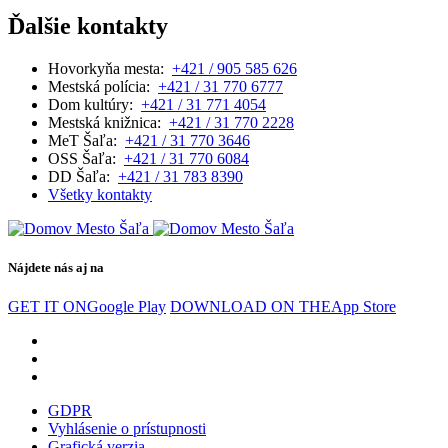
Ďalšie kontakty
Hovorkyňa mesta:
+421 / 905 585 626
Mestská polícia:
+421 / 31 770 6777
Dom kultúry:
+421 / 31 771 4054
Mestská knižnica:
+421 / 31 770 2228
MeT Šaľa:
+421 / 31 770 3646
OSS Šaľa:
+421 / 31 770 6084
DD Šaľa:
+421 / 31 783 8390
Všetky kontakty
Nájdete nás aj na
GET IT ON
Google Play
DOWNLOAD ON THE
App Store
GDPR
Vyhlásenie o prístupnosti
Grafická verzia