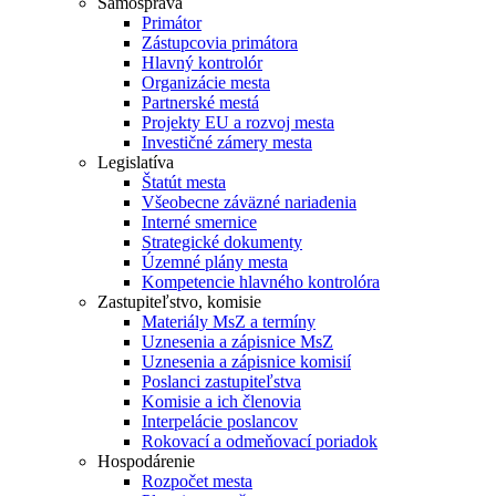
Samospráva
Primátor
Zástupcovia primátora
Hlavný kontrolór
Organizácie mesta
Partnerské mestá
Projekty EU a rozvoj mesta
Investičné zámery mesta
Legislatíva
Štatút mesta
Všeobecne záväzné nariadenia
Interné smernice
Strategické dokumenty
Územné plány mesta
Kompetencie hlavného kontrolóra
Zastupiteľstvo, komisie
Materiály MsZ a termíny
Uznesenia a zápisnice MsZ
Uznesenia a zápisnice komisií
Poslanci zastupiteľstva
Komisie a ich členovia
Interpelácie poslancov
Rokovací a odmeňovací poriadok
Hospodárenie
Rozpočet mesta