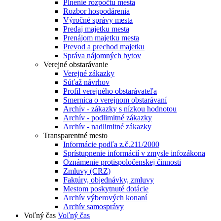
Plnenie rozpočtu mesta
Rozbor hospodárenia
Výročné správy mesta
Predaj majetku mesta
Prenájom majetku mesta
Prevod a prechod majetku
Správa nájomných bytov
Verejné obstarávanie
Verejné zákazky
Súťaž návrhov
Profil verejného obstarávateľa
Smernica o verejnom obstarávaní
Archív - zákazky s nízkou hodnotou
Archív - podlimitné zákazky
Archív - nadlimitné zákazky
Transparentné mesto
Informácie podľa z.č.211/2000
Sprístupnenie informácií v zmysle infozákona
Oznámenie protispoločenskej činnosti
Zmluvy (CRZ)
Faktúry, objednávky, zmluvy
Mestom poskytnuté dotácie
Archív výberových konaní
Archív samosprávy
Voľný čas
Voľný čas