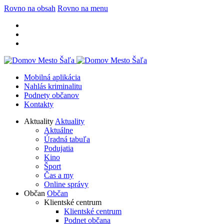
Rovno na obsah
Rovno na menu
Mobilná aplikácia
Nahlás kriminalitu
Podnety občanov
Kontakty
Aktuality
Aktuality
Aktuálne
Úradná tabuľa
Podujatia
Kino
Šport
Čas a my
Online správy
Občan
Občan
Klientské centrum
Klientské centrum
Podnet občana