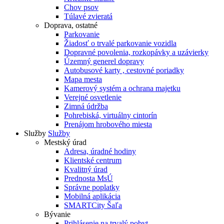
Chov psov
Túlavé zvieratá
Doprava, ostatné
Parkovanie
Žiadosť o trvalé parkovanie vozidla
Dopravné povolenia, rozkopávky a uzávierky
Územný generel dopravy
Autobusové karty , cestovné poriadky
Mapa mesta
Kamerový systém a ochrana majetku
Verejné osvetlenie
Zimná údržba
Pohrebiská, virtuálny cintorín
Prenájom hrobového miesta
Služby
Služby
Mestský úrad
Adresa, úradné hodiny
Klientské centrum
Kvalitný úrad
Prednosta MsÚ
Správne poplatky
Mobilná aplikácia
SMARTCity Šaľa
Bývanie
Prihlásenie na trvalý pobyt