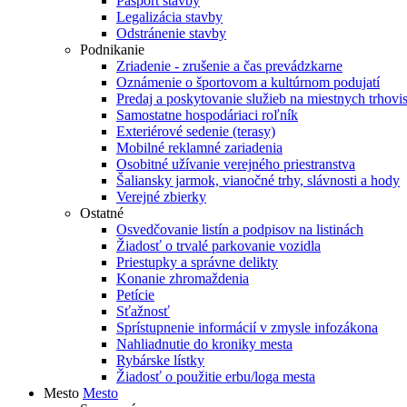
Pasport stavby
Legalizácia stavby
Odstránenie stavby
Podnikanie
Zriadenie - zrušenie a čas prevádzkarne
Oznámenie o športovom a kultúrnom podujatí
Predaj a poskytovanie služieb na miestnych trhovi
Samostatne hospodáriaci roľník
Exteriérové sedenie (terasy)
Mobilné reklamné zariadenia
Osobitné užívanie verejného priestranstva
Šaliansky jarmok, vianočné trhy, slávnosti a hody
Verejné zbierky
Ostatné
Osvedčovanie listín a podpisov na listinách
Žiadosť o trvalé parkovanie vozidla
Priestupky a správne delikty
Konanie zhromaždenia
Petície
Sťažnosť
Sprístupnenie informácií v zmysle infozákona
Nahliadnutie do kroniky mesta
Rybárske lístky
Žiadosť o použitie erbu/loga mesta
Mesto
Mesto