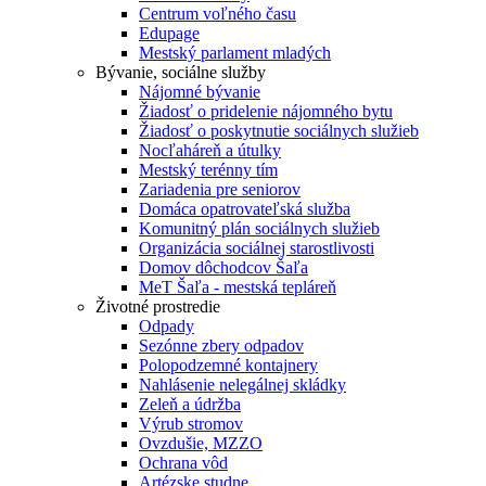
Centrum voľného času
Edupage
Mestský parlament mladých
Bývanie, sociálne služby
Nájomné bývanie
Žiadosť o pridelenie nájomného bytu
Žiadosť o poskytnutie sociálnych služieb
Nocľaháreň a útulky
Mestský terénny tím
Zariadenia pre seniorov
Domáca opatrovateľská služba
Komunitný plán sociálnych služieb
Organizácia sociálnej starostlivosti
Domov dôchodcov Šaľa
MeT Šaľa - mestská tepláreň
Životné prostredie
Odpady
Sezónne zbery odpadov
Polopodzemné kontajnery
Nahlásenie nelegálnej skládky
Zeleň a údržba
Výrub stromov
Ovzdušie, MZZO
Ochrana vôd
Artézske studne