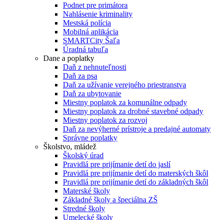
Podnet pre primátora
Nahlásenie kriminality
Mestská polícia
Mobilná aplikácia
SMARTCity Šaľa
Úradná tabuľa
Dane a poplatky
Daň z nehnuteľnosti
Daň za psa
Daň za užívanie verejného priestranstva
Daň za ubytovanie
Miestny poplatok za komunálne odpady
Miestny poplatok za drobné stavebné odpady
Miestny poplatok za rozvoj
Daň za nevýherné prístroje a predajné automaty
Správne poplatky
Školstvo, mládež
Školský úrad
Pravidlá pre prijímanie detí do jaslí
Pravidlá pre prijímanie detí do materských škôl
Pravidlá pre prijímanie detí do základných škôl
Materské školy
Základné školy a špeciálna ZŠ
Stredné školy
Umelecké školy