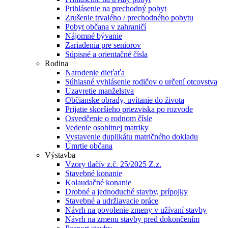
Prihlásenie na prechodný pobyt
Zrušenie trvalého / prechodného pobytu
Pobyt občana v zahraničí
Nájomné bývanie
Zariadenia pre seniorov
Súpisné a orientačné čísla
Rodina
Narodenie dieťaťa
Súhlasné vyhlásenie rodičov o určení otcovstva
Uzavretie manželstva
Občianske obrady, uvítanie do života
Prijatie skoršieho priezviska po rozvode
Osvedčenie o rodnom čísle
Vedenie osobitnej matriky
Vystavenie duplikátu matričného dokladu
Úmrtie občana
Výstavba
Vzory tlačív z.č. 25/2025 Z.z.
Stavebné konanie
Kolaudačné konanie
Drobné a jednoduché stavby, prípojky
Stavebné a udržiavacie práce
Návrh na povolenie zmeny v užívaní stavby
Návrh na zmenu stavby pred dokončením