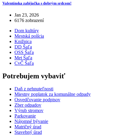
Valentínska zabíjačka s dobrým srdcom!
Jan 23, 2026
6176 zobrazení
Dom kultúry
Mestská polícia
Knižnica
DD Šaľa
OSS Šaľa
Met Šaľa
CvČ Šaľa
Potrebujem vybaviť
Daň z nehnuteľnosti
Miestny poplatok za komunálne odpady
Osvedčovanie podpisov
Zber odpadov
Výrub stromov
Parkovanie
Nájomné bývanie
Matričný úrad
Stavebný úrad