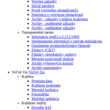
Verejné zákazky
Súťaž návrhov
Profil verejného obstarávateľa
Smernica o verejnom obstarávaní
Archív - zákazky s nízkou hodnotou
Archív - podlimitné zákazky
Archív - nadlimitné zákazky
Transparentné mesto
Informácie podľa z.č.211/2000
Sprístupnenie informácií v zmysle infozákona
Oznámenie protispoločenskej činnosti
Zmluvy (CRZ)
Faktúry, objednávky, zmluvy
Mestom poskytnuté dotácie
Archív výberových konaní
Archív samosprávy
Voľný čas
Voľný čas
Kultúra
Program kina
Kultúrne podujatia
Mestská knižnica
Fotogaléria
Mobilná aplikácia
Kultúrne služby
Divadlo ASI