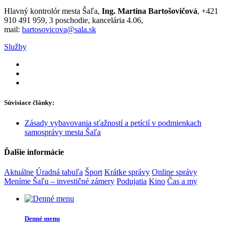
Hlavný kontrolór mesta Šaľa,
Ing. Martina Bartošovičová
, +421
910 491 959, 3 poschodie, kancelária 4.06,
mail:
bartosovicova@sala.sk
Služby
Súvisiace články:
Zásady vybavovania sťažností a petícií v podmienkach
samosprávy mesta Šaľa
Ďalšie informácie
Aktuálne
Úradná tabuľa
Šport
Krátke správy
Online správy
Meníme Šaľu – investičné zámery
Podujatia
Kino
Čas a my
Denné menu