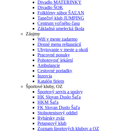
Divadlo MATERINKY
Divadlo ŠOK
Folklórny súbor ŠAĽAN
Tanečný klub JUMPING
Centrum voľného času
Základná umelecká škola
Záujmy
Wifi v meste zadarmo
Denné menu reštaurácií
Ubytovanie v meste a okolí
Pracovné ponuky
Pohotovosť lekární
Ambulancie
Cestovné poriadky
Inzercia
Katalóg firiem
Športové kluby, OZ
Športový servis a správy
HK Slovan Duslo Šaľa
HKM Šaľa
FK Slovan Duslo Šaľa
Stolnotenisový oddiel
Rybársky zväz
Petangový klub
Zoznam športových klubov a OZ