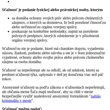
Sťažnosť je podanie fyzickej alebo právnickej osoby, ktorým
sa domáha ochrany svojich práv alebo právom chránených
záujmov, o ktorých sa domnieva, že boli porušené činnosťou
alebo nečinnosťou orgánu verejnej správy.
poukazuje na konkrétne nedostatky, najmä na porušenie
právnych predpisov, ktorých odstránenie je v pôsobnosti
orgánu verejnej správy.
Sťažnosťou nie je podanie, ktoré má charakter dopytu, vyjadrenia
názoru, žiadosti, podnetu alebo návrhu a nie je v ňom jednoznačne
vyjadrené, ochrany akého svojho práva alebo právom chráneného
záujmu sa osoba domáha.
Sťažnosť sa neprešetruje ale sa odloží, ak od udalosti, ktorej sa
predmet sťažnosti týka, uplynulo v deň jej doručenia viac než päť
rokov.
Anonymné sťažnosti sa podľa zákona o sťažnostiach neprešetrujú,
ale občania mesta Šaľa majú možnosť, aby sa cítili v meste
bezpečnejšie využiť nasledovný anonymný formulárom "
nahlás
kriminalitu v meste
".
Sťažnosť možno podať: