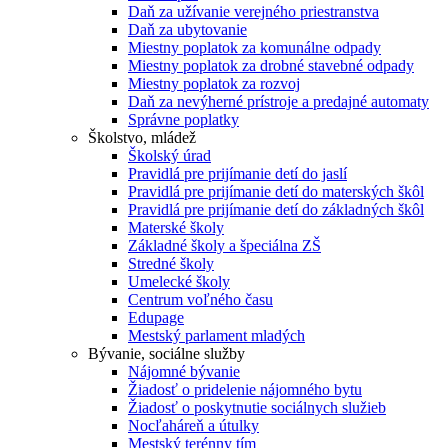
Daň za užívanie verejného priestranstva
Daň za ubytovanie
Miestny poplatok za komunálne odpady
Miestny poplatok za drobné stavebné odpady
Miestny poplatok za rozvoj
Daň za nevýherné prístroje a predajné automaty
Správne poplatky
Školstvo, mládež
Školský úrad
Pravidlá pre prijímanie detí do jaslí
Pravidlá pre prijímanie detí do materských škôl
Pravidlá pre prijímanie detí do základných škôl
Materské školy
Základné školy a špeciálna ZŠ
Stredné školy
Umelecké školy
Centrum voľného času
Edupage
Mestský parlament mladých
Bývanie, sociálne služby
Nájomné bývanie
Žiadosť o pridelenie nájomného bytu
Žiadosť o poskytnutie sociálnych služieb
Nocľaháreň a útulky
Mestský terénny tím