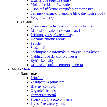
Exteriérové sedenie (terasy)
Mobilné reklamné zariadenia
Osobitné užívanie verejného priestranstva
Šaliansky jarmok, vianočné trhy, slávnosti a hody
Verejné zbierky
Ostatné
Osvedčovanie listín a podpisov na listinách
Žiadosť o trvalé parkovanie vozidla
Priestupky a správne delikty
Konanie zhromaždenia
Petície
Sťažnosť
Sprístupnenie informácií v zmysle infozákona
Nahliadnutie do kroniky mesta
Rybárske lístky
Žiadosť o použitie erbu/loga mesta
Mesto
Mesto
Samospráva
Primátor
Zástupcovia primátora
Hlavný kontrolór
Organizácie mesta
Partnerské mestá
Projekty EU a rozvoj mesta
Investičné zámery mesta