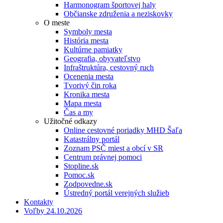
Harmonogram športovej haly
Občianske združenia a neziskovky
O meste
Symboly mesta
História mesta
Kultúrne pamiatky
Geografia, obyvateľstvo
Infraštruktúra, cestovný ruch
Ocenenia mesta
Tvorivý čin roka
Kronika mesta
Mapa mesta
Čas a my
Užitočné odkazy
Online cestovné poriadky MHD Šaľa
Katastrálny portál
Zoznam PSČ miest a obcí v SR
Centrum právnej pomoci
Stopline.sk
Pomoc.sk
Zodpovedne.sk
Ústredný portál verejných služieb
Kontakty
Voľby 24.10.2026