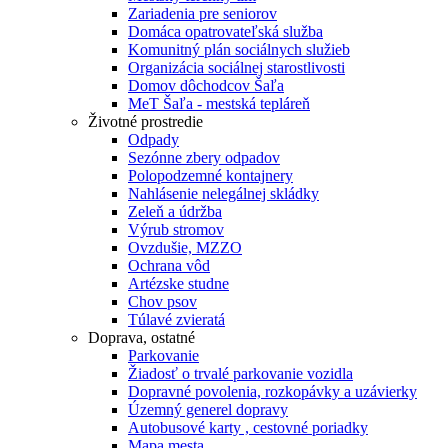
Zariadenia pre seniorov
Domáca opatrovateľská služba
Komunitný plán sociálnych služieb
Organizácia sociálnej starostlivosti
Domov dôchodcov Šaľa
MeT Šaľa - mestská tepláreň
Životné prostredie
Odpady
Sezónne zbery odpadov
Polopodzemné kontajnery
Nahlásenie nelegálnej skládky
Zeleň a údržba
Výrub stromov
Ovzdušie, MZZO
Ochrana vôd
Artézske studne
Chov psov
Túlavé zvieratá
Doprava, ostatné
Parkovanie
Žiadosť o trvalé parkovanie vozidla
Dopravné povolenia, rozkopávky a uzávierky
Územný generel dopravy
Autobusové karty , cestovné poriadky
Mapa mesta