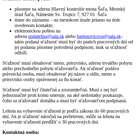
písomne na adresu Hlavný kontrolór mesta Šaľa, Mestský
úrad Šaľa, Námestie Sv. Trojice 7, 927 01 Šaľa
ústne do záznamu – na mestskom úrade priamo na dole
uvedenom kontakte;
elektronickou poštou na
adresu
podatelna@sala.sk
alebo
bartosovicova@sala.sk
–
takto podaná sťažnosť musí byť do piatich pracovných dní od
jej podania písomne potvrdená podpisom, inak sa sťažnosť
odloží.
Sťažnosť musí obsahovať meno, priezvisko, adresu trvalého pobytu
alebo prechodného pobytu sťažovateľa. Ak sťažnosť podáva
právnická osoba, musí obsahovať jej názov a sídlo, meno a
priezvisko osoby oprávnenej za ňu konať.
Sťažnosť musí byť čitateľná a zrozumiteľná. Musí z nej byť
jednoznačné proti komu smeruje, na aké nedostatky poukazuje,
čoho sa sťažovateľ domáha a musí byť sťažovateľom podpísaná.
Lehota na vybavenie sťažnosti je podľa zákona do 60 pracovných
dní. Ak je sťažnosť náročná na prešetrenie, môže sa lehota na
vybavenie sťažnosti predĺžiť o 30 pracovných dní.
Kontaktná osoba: