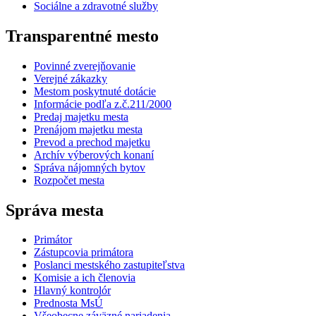
Sociálne a zdravotné služby
Transparentné mesto
Povinné zverejňovanie
Verejné zákazky
Mestom poskytnuté dotácie
Informácie podľa z.č.211/2000
Predaj majetku mesta
Prenájom majetku mesta
Prevod a prechod majetku
Archív výberových konaní
Správa nájomných bytov
Rozpočet mesta
Správa mesta
Primátor
Zástupcovia primátora
Poslanci mestského zastupiteľstva
Komisie a ich členovia
Hlavný kontrolór
Prednosta MsÚ
Všeobecne záväzné nariadenia