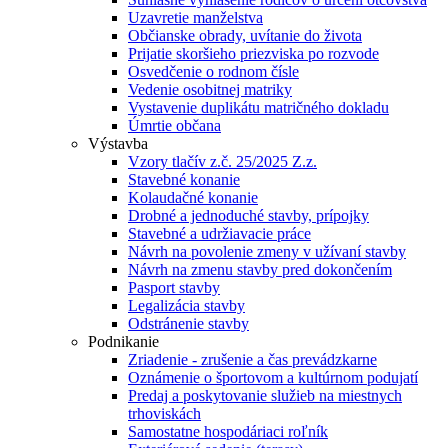
Uzavretie manželstva
Občianske obrady, uvítanie do života
Prijatie skoršieho priezviska po rozvode
Osvedčenie o rodnom čísle
Vedenie osobitnej matriky
Vystavenie duplikátu matričného dokladu
Úmrtie občana
Výstavba
Vzory tlačív z.č. 25/2025 Z.z.
Stavebné konanie
Kolaudačné konanie
Drobné a jednoduché stavby, prípojky
Stavebné a udržiavacie práce
Návrh na povolenie zmeny v užívaní stavby
Návrh na zmenu stavby pred dokončením
Pasport stavby
Legalizácia stavby
Odstránenie stavby
Podnikanie
Zriadenie - zrušenie a čas prevádzkarne
Oznámenie o športovom a kultúrnom podujatí
Predaj a poskytovanie služieb na miestnych
trhoviskách
Samostatne hospodáriaci roľník