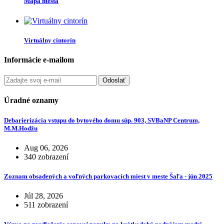
Mapa mesta
Virtuálny cintorín
Informácie e-mailom
Odoslať
Úradné oznamy
Debarierizácia vstupu do bytového domu súp. 903, SVBaNP Centrum,
M.M.Hodžu
Aug 06, 2026
340 zobrazení
Zoznam obsadených a voľných parkovacích miest v meste Šaľa - jún 2025
Júl 28, 2026
511 zobrazení