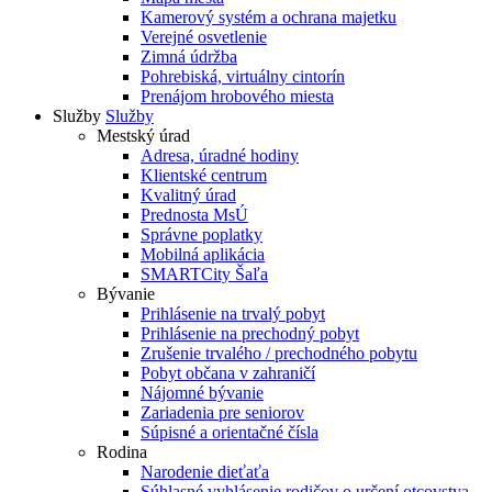
Kamerový systém a ochrana majetku
Verejné osvetlenie
Zimná údržba
Pohrebiská, virtuálny cintorín
Prenájom hrobového miesta
Služby
Služby
Mestský úrad
Adresa, úradné hodiny
Klientské centrum
Kvalitný úrad
Prednosta MsÚ
Správne poplatky
Mobilná aplikácia
SMARTCity Šaľa
Bývanie
Prihlásenie na trvalý pobyt
Prihlásenie na prechodný pobyt
Zrušenie trvalého / prechodného pobytu
Pobyt občana v zahraničí
Nájomné bývanie
Zariadenia pre seniorov
Súpisné a orientačné čísla
Rodina
Narodenie dieťaťa
Súhlasné vyhlásenie rodičov o určení otcovstva