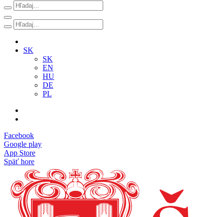
SK
SK
EN
HU
DE
PL
Facebook
Google play
App Store
Späť hore