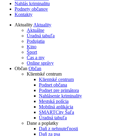
Nahlás kriminalitu
Podnety občanov
Kontakty
Aktuality
Aktuality
Aktuálne
Úradná tabuľa
Podujatia
Kino
Šport
Čas a my
Online správy
Občan
Občan
Klientské centrum
Klientské centrum
Podnet občana
Podnet pre primátora
Nahlásenie kriminality
Mestská polícia
Mobilná aplikácia
SMARTCity Šaľa
Úradná tabuľa
Dane a poplatky
Daň z nehnuteľnosti
Daň za psa