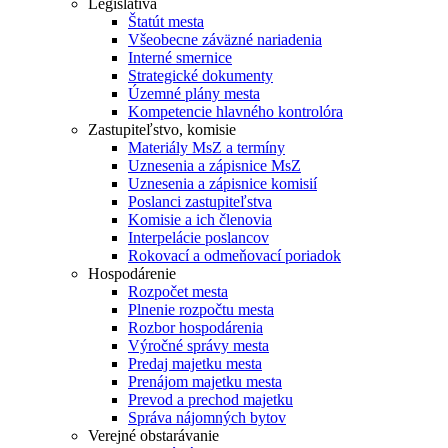
Legislatíva
Štatút mesta
Všeobecne záväzné nariadenia
Interné smernice
Strategické dokumenty
Územné plány mesta
Kompetencie hlavného kontrolóra
Zastupiteľstvo, komisie
Materiály MsZ a termíny
Uznesenia a zápisnice MsZ
Uznesenia a zápisnice komisií
Poslanci zastupiteľstva
Komisie a ich členovia
Interpelácie poslancov
Rokovací a odmeňovací poriadok
Hospodárenie
Rozpočet mesta
Plnenie rozpočtu mesta
Rozbor hospodárenia
Výročné správy mesta
Predaj majetku mesta
Prenájom majetku mesta
Prevod a prechod majetku
Správa nájomných bytov
Verejné obstarávanie