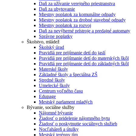
Daň za užívanie verejného priestranstva
Daň za ubytovanie
Miestny poplatok za komunálne odpady
Miestny poplatok za drobné stavebné odpady
Miestny poplatok za rozvoj
Daň za nevýherné prístroje a predajné automaty
Správne poplatky
Školstvo, mládež
Školský úrad
Pravidlá pre prijímanie detí do jaslí
Pravidlá pre prijímanie detí do materských škôl
Pravidlá pre prijímanie detí do základných škôl
Materské školy
Základné školy a špeciálna ZŠ
Stredné školy
Umelecké školy
Centrum voľného času
Edupage
Mestský parlament mladých
Bývanie, sociálne služby
Nájomné bývanie
Žiadosť o pridelenie nájomného bytu
Žiadosť o poskytnutie sociálnych služieb
Nocľaháreň a útulky
Mestský terénny tím