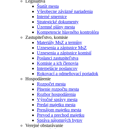
Legislatíva
Štatút mesta
Všeobecne záväzné nariadenia
Interné smernice
Strategické dokumenty
Územné plány mesta
Kompetencie hlavného kontrolóra
Zastupiteľstvo, komisie
Materiály MsZ a termíny
Uznesenia a zápisnice MsZ
Uznesenia a zápisnice komisií
Poslanci zastupiteľstva
Komisie a ich členovia
Interpelácie poslancov
Rokovací a odmeňovací poriadok
Hospodárenie
Rozpočet mesta
Plnenie rozpočtu mesta
Rozbor hospodárenia
Výročné správy mesta
Predaj majetku mesta
Prenájom majetku mesta
Prevod a prechod majetku
Správa nájomných bytov
Verejné obstarávanie