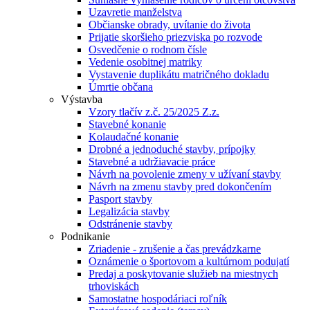
Uzavretie manželstva
Občianske obrady, uvítanie do života
Prijatie skoršieho priezviska po rozvode
Osvedčenie o rodnom čísle
Vedenie osobitnej matriky
Vystavenie duplikátu matričného dokladu
Úmrtie občana
Výstavba
Vzory tlačív z.č. 25/2025 Z.z.
Stavebné konanie
Kolaudačné konanie
Drobné a jednoduché stavby, prípojky
Stavebné a udržiavacie práce
Návrh na povolenie zmeny v užívaní stavby
Návrh na zmenu stavby pred dokončením
Pasport stavby
Legalizácia stavby
Odstránenie stavby
Podnikanie
Zriadenie - zrušenie a čas prevádzkarne
Oznámenie o športovom a kultúrnom podujatí
Predaj a poskytovanie služieb na miestnych
trhoviskách
Samostatne hospodáriaci roľník