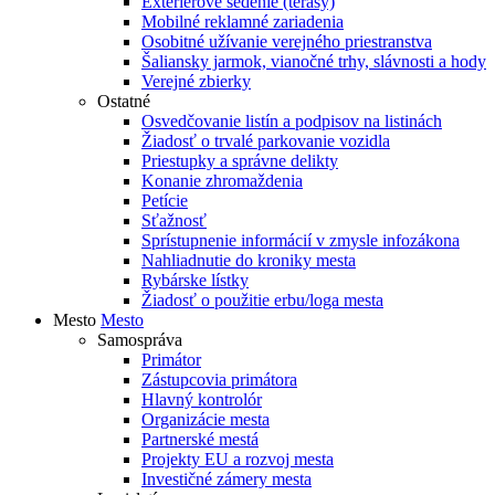
Exteriérové sedenie (terasy)
Mobilné reklamné zariadenia
Osobitné užívanie verejného priestranstva
Šaliansky jarmok, vianočné trhy, slávnosti a hody
Verejné zbierky
Ostatné
Osvedčovanie listín a podpisov na listinách
Žiadosť o trvalé parkovanie vozidla
Priestupky a správne delikty
Konanie zhromaždenia
Petície
Sťažnosť
Sprístupnenie informácií v zmysle infozákona
Nahliadnutie do kroniky mesta
Rybárske lístky
Žiadosť o použitie erbu/loga mesta
Mesto
Mesto
Samospráva
Primátor
Zástupcovia primátora
Hlavný kontrolór
Organizácie mesta
Partnerské mestá
Projekty EU a rozvoj mesta
Investičné zámery mesta