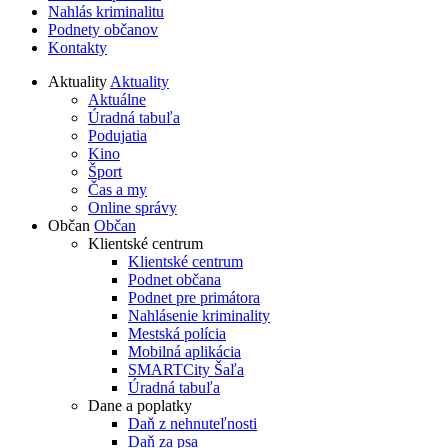
Nahlás kriminalitu
Podnety občanov
Kontakty
Aktuality
Aktuality
Aktuálne
Úradná tabuľa
Podujatia
Kino
Šport
Čas a my
Online správy
Občan
Občan
Klientské centrum
Klientské centrum
Podnet občana
Podnet pre primátora
Nahlásenie kriminality
Mestská polícia
Mobilná aplikácia
SMARTCity Šaľa
Úradná tabuľa
Dane a poplatky
Daň z nehnuteľnosti
Daň za psa