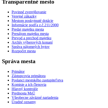
Transparentné mesto
Povinné zverejňovanie
Verejné zákazky
Mestom poskytnuté dotácie
Informácie podľa z.č.211/2000
Predaj majetku mesta
Prenájom majetku mesta
Prevod a prechod majetku
Archív výberových konaní
Správa nájomných bytov
Rozpočet mesta
Správa mesta
Primátor
Zástupcovia primátora
Poslanci mestského zastupiteľstva
Komisie a ich členovia
Hlavný kontrolór
Prednosta MsÚ
Všeobecne záväzné nariadenia
Úradné oznamy