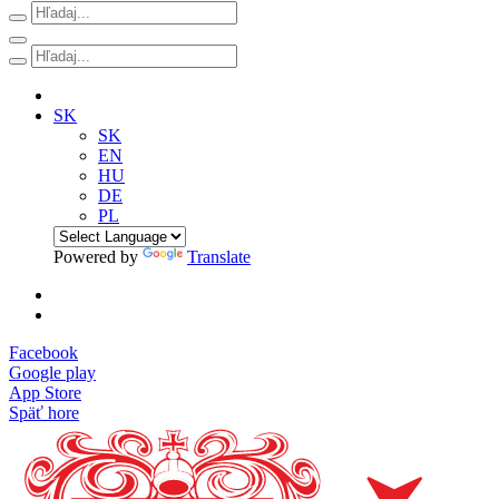
SK
SK
EN
HU
DE
PL
Powered by
Translate
Facebook
Google play
App Store
Späť hore