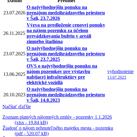
Dátum
Predmet
O najvýhodnejšiu ponuku na
23.07.2026
prenájom medzihrádzového priestoru
v Šali, 23.7.2026
Výzva na predloženie cenovej ponuky
na nájom pozemku za účelom
26.11.2025
prevádzkovania bufetu v areáli
zimného štadióna
O najvýhodnejšiu ponuku na
23.07.2025
prenájom medzihrádzového priestoru
v Šali, 23.7.2025
OVS o najvýhodnejšiu ponuku na
nájom pozemkov pre výstavbu
vyhodnotenie
13.06.2025
nabíjacej infraštruktúry pre
13.07.2025
elektrické vozidlá
O najvýhodnejšiu ponuku na
20.10.2023
prenájom medzihrádzového priestoru
v Šali, 14.8.2023
Načítať ďaľšie
Zoznam platných nájomných zmlúv - pozemky 1.1.2026
(xlsx - 19.84 kB)
Žiadosť o nájom nehnuteľného majetku mesta - pozemku
(pdf - 520.07 kB)