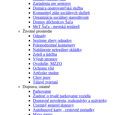
Zariadenia pre seniorov
Domáca opatrovateľská služba
Komunitný plán sociálnych služieb
Organizácia sociálnej starostlivosti
Domov dôchodcov Šaľa
MeT Šaľa - mestská tepláreň
Životné prostredie
Odpady
Sezónne zbery odpadov
Polopodzemné kontajnery
Nahlásenie nelegálnej skládky
Zeleň a údržba
Výrub stromov
Ovzdušie, MZZO
Ochrana vôd
Artézske studne
Chov psov
Túlavé zvieratá
Doprava, ostatné
Parkovanie
Žiadosť o trvalé parkovanie vozidla
Dopravné povolenia, rozkopávky a uzávierky
Územný generel dopravy
Autobusové karty , cestovné poriadky
Mapa mesta