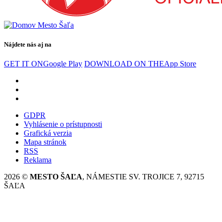
Nájdete nás aj na
GET IT ON
Google Play
DOWNLOAD ON THE
App Store
GDPR
Vyhlásenie o prístupnosti
Grafická verzia
Mapa stránok
RSS
Reklama
2026 ©
MESTO ŠAĽA
, NÁMESTIE SV. TROJICE 7, 92715
ŠAĽA