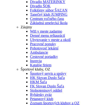
Divadlo MATERINKY
Divadlo ŠOK
Folklórny súbor ŠAĽAN
Tanečný klub JUMPING
Centrum voľného času
Základná umelecká škola
Záujmy
Wifi v meste zadarmo
Denné menu reštaurácií
Ubytovanie v meste a okolí
Pracovné ponuky
Pohotovosť lekární
Ambulancie
Cestovné poriadky
Inzercia
Katalóg firiem
Športové kluby, OZ
Športový servis a správy
HK Slovan Duslo Šaľa
HKM Šaľa
FK Slovan Duslo Šaľa
Stolnotenisový oddiel
Rybársky zväz
Petangový klub
Zoznam športových klubov a OZ