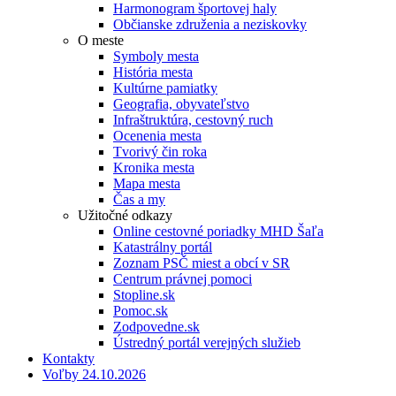
Harmonogram športovej haly
Občianske združenia a neziskovky
O meste
Symboly mesta
História mesta
Kultúrne pamiatky
Geografia, obyvateľstvo
Infraštruktúra, cestovný ruch
Ocenenia mesta
Tvorivý čin roka
Kronika mesta
Mapa mesta
Čas a my
Užitočné odkazy
Online cestovné poriadky MHD Šaľa
Katastrálny portál
Zoznam PSČ miest a obcí v SR
Centrum právnej pomoci
Stopline.sk
Pomoc.sk
Zodpovedne.sk
Ústredný portál verejných služieb
Kontakty
Voľby 24.10.2026