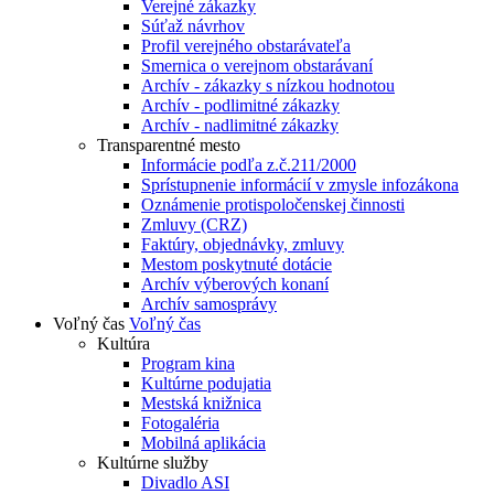
Verejné zákazky
Súťaž návrhov
Profil verejného obstarávateľa
Smernica o verejnom obstarávaní
Archív - zákazky s nízkou hodnotou
Archív - podlimitné zákazky
Archív - nadlimitné zákazky
Transparentné mesto
Informácie podľa z.č.211/2000
Sprístupnenie informácií v zmysle infozákona
Oznámenie protispoločenskej činnosti
Zmluvy (CRZ)
Faktúry, objednávky, zmluvy
Mestom poskytnuté dotácie
Archív výberových konaní
Archív samosprávy
Voľný čas
Voľný čas
Kultúra
Program kina
Kultúrne podujatia
Mestská knižnica
Fotogaléria
Mobilná aplikácia
Kultúrne služby
Divadlo ASI