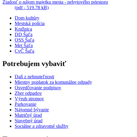
Žiadosť o nájom majetku mesta - nebytového priestoru
(pdf - 519.78 kB)
Dom kultúry
Mestská polícia
Knižnica
DD Šaľa
OSS Šaľa
Met Šaľa
CvČ Šaľa
Potrebujem vybaviť
Daň z nehnuteľnosti
Miestny poplatok za komunálne odpady
Osvedčovanie podpisov
Zber odpadov
Výrub stromov
Parkovanie
Nájomné bývanie
Matričný úrad
Stavebný úrad
Sociálne a zdravotné služby