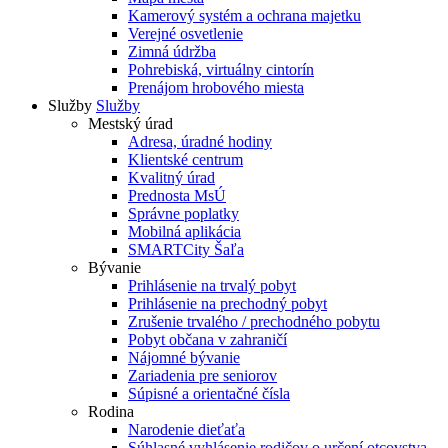
Kamerový systém a ochrana majetku
Verejné osvetlenie
Zimná údržba
Pohrebiská, virtuálny cintorín
Prenájom hrobového miesta
Služby
Služby
Mestský úrad
Adresa, úradné hodiny
Klientské centrum
Kvalitný úrad
Prednosta MsÚ
Správne poplatky
Mobilná aplikácia
SMARTCity Šaľa
Bývanie
Prihlásenie na trvalý pobyt
Prihlásenie na prechodný pobyt
Zrušenie trvalého / prechodného pobytu
Pobyt občana v zahraničí
Nájomné bývanie
Zariadenia pre seniorov
Súpisné a orientačné čísla
Rodina
Narodenie dieťaťa
Súhlasné vyhlásenie rodičov o určení otcovstva