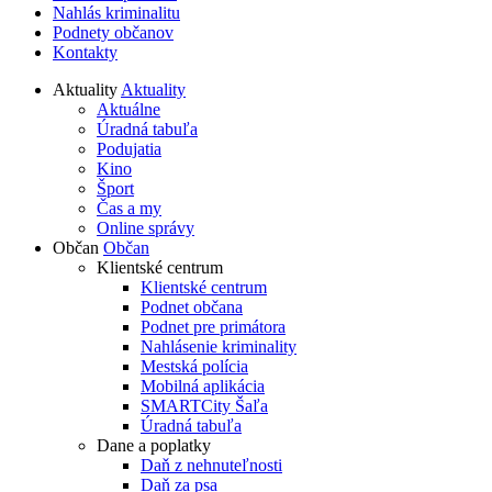
Nahlás kriminalitu
Podnety občanov
Kontakty
Aktuality
Aktuality
Aktuálne
Úradná tabuľa
Podujatia
Kino
Šport
Čas a my
Online správy
Občan
Občan
Klientské centrum
Klientské centrum
Podnet občana
Podnet pre primátora
Nahlásenie kriminality
Mestská polícia
Mobilná aplikácia
SMARTCity Šaľa
Úradná tabuľa
Dane a poplatky
Daň z nehnuteľnosti
Daň za psa