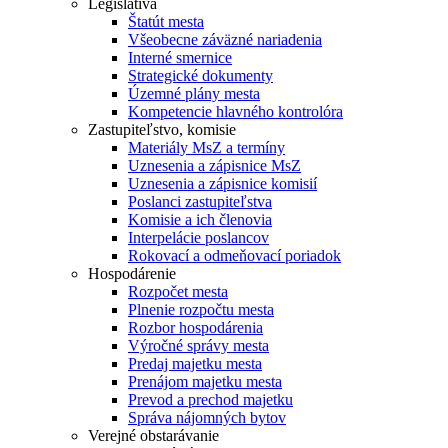
Legislatíva
Štatút mesta
Všeobecne záväzné nariadenia
Interné smernice
Strategické dokumenty
Územné plány mesta
Kompetencie hlavného kontrolóra
Zastupiteľstvo, komisie
Materiály MsZ a termíny
Uznesenia a zápisnice MsZ
Uznesenia a zápisnice komisií
Poslanci zastupiteľstva
Komisie a ich členovia
Interpelácie poslancov
Rokovací a odmeňovací poriadok
Hospodárenie
Rozpočet mesta
Plnenie rozpočtu mesta
Rozbor hospodárenia
Výročné správy mesta
Predaj majetku mesta
Prenájom majetku mesta
Prevod a prechod majetku
Správa nájomných bytov
Verejné obstarávanie