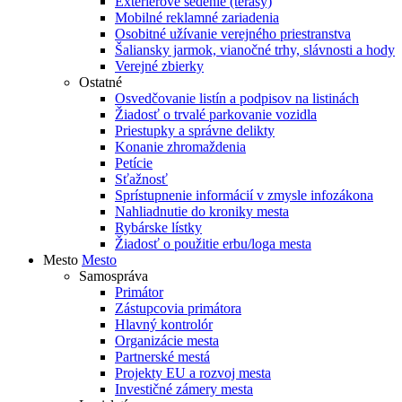
Exteriérové sedenie (terasy)
Mobilné reklamné zariadenia
Osobitné užívanie verejného priestranstva
Šaliansky jarmok, vianočné trhy, slávnosti a hody
Verejné zbierky
Ostatné
Osvedčovanie listín a podpisov na listinách
Žiadosť o trvalé parkovanie vozidla
Priestupky a správne delikty
Konanie zhromaždenia
Petície
Sťažnosť
Sprístupnenie informácií v zmysle infozákona
Nahliadnutie do kroniky mesta
Rybárske lístky
Žiadosť o použitie erbu/loga mesta
Mesto
Mesto
Samospráva
Primátor
Zástupcovia primátora
Hlavný kontrolór
Organizácie mesta
Partnerské mestá
Projekty EU a rozvoj mesta
Investičné zámery mesta