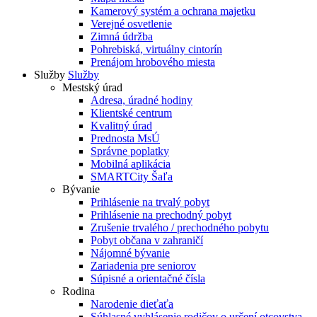
Kamerový systém a ochrana majetku
Verejné osvetlenie
Zimná údržba
Pohrebiská, virtuálny cintorín
Prenájom hrobového miesta
Služby
Služby
Mestský úrad
Adresa, úradné hodiny
Klientské centrum
Kvalitný úrad
Prednosta MsÚ
Správne poplatky
Mobilná aplikácia
SMARTCity Šaľa
Bývanie
Prihlásenie na trvalý pobyt
Prihlásenie na prechodný pobyt
Zrušenie trvalého / prechodného pobytu
Pobyt občana v zahraničí
Nájomné bývanie
Zariadenia pre seniorov
Súpisné a orientačné čísla
Rodina
Narodenie dieťaťa
Súhlasné vyhlásenie rodičov o určení otcovstva