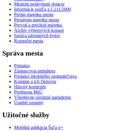
Mestom poskytnuté dotácie
Informácie podľa z.č.211/2000
Predaj majetku mesta
Prenájom majetku mesta
Prevod a prechod majetku
Archív výberových konaní
Správa nájomných bytov
Rozpočet mesta
Správa mesta
Primátor
Zástupcovia primátora
Poslanci mestského zastupiteľstva
Komisie a ich členovia
Hlavný kontrolór
Prednosta MsÚ
Všeobecne záväzné nariadenia
Úradné oznamy
Užitočné služby
Mobilná aplikácia Šaľa o+