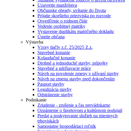
Uzavretie manželstva
Občianske obrady, uvítanie do života
Prijatie skoršieho priezviska po rozvode
Osvedčenie o rodnom čísle
Vedenie osobitnej matriky
Vystavenie duplikátu matričného dokladu
Úmrtie občana
Výstavba
Vzory tlačív z.č. 25/2025 Z.z.
Stavebné konanie
Kolaudačné konanie
Drobné a jednoduché stavby, prípojky
Stavebné a udržiavacie práce
Návrh na povolenie zmeny v užívaní stavby
Návrh na zmenu stavby pred dokončením
Pasport stavby
Legalizácia stavby
Odstránenie stavby
Podnikanie
Zriadenie - zrušenie a čas prevádzkarne
Oznámenie o športovom a kultúrnom podujatí
Predaj a poskytovanie služieb na miestnych
trhoviskách
Samostatne hospodáriaci roľník