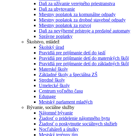
Daň za užívanie verejného priestranstva
Daň za ubytovanie
Miestny poplatok za komunálne odpady
Miestny poplatok za drobné stavebné odpady
Miestny poplatok za rozvoj
Daň za nevýherné prístroje a predajné automaty
Správne poplatky
Školstvo, mládež
Školský úrad
Pravidlá pre prijímanie detí do jaslí
Pravidlá pre prijímanie detí do materských škôl
Pravidlá pre prijímanie detí do základných škôl
Materské školy
Základné školy a špeciálna ZŠ
Stredné školy
Umelecké školy
Centrum voľného času
Edupage
Mestský parlament mladých
Bývanie, sociálne služby
Nájomné bývanie
Žiadosť o pridelenie nájomného bytu
Žiadosť o poskytnutie sociálnych služieb
Nocľaháreň a útulky
Mestský terénny tím