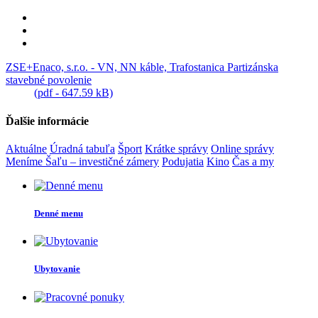
ZSE+Enaco, s.r.o. - VN, NN káble, Trafostanica Partizánska
stavebné povolenie
(pdf - 647.59 kB)
Ďalšie informácie
Aktuálne
Úradná tabuľa
Šport
Krátke správy
Online správy
Meníme Šaľu – investičné zámery
Podujatia
Kino
Čas a my
Denné menu
Ubytovanie