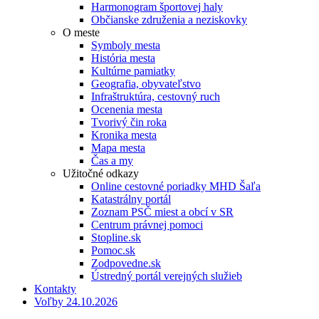
Harmonogram športovej haly
Občianske združenia a neziskovky
O meste
Symboly mesta
História mesta
Kultúrne pamiatky
Geografia, obyvateľstvo
Infraštruktúra, cestovný ruch
Ocenenia mesta
Tvorivý čin roka
Kronika mesta
Mapa mesta
Čas a my
Užitočné odkazy
Online cestovné poriadky MHD Šaľa
Katastrálny portál
Zoznam PSČ miest a obcí v SR
Centrum právnej pomoci
Stopline.sk
Pomoc.sk
Zodpovedne.sk
Ústredný portál verejných služieb
Kontakty
Voľby 24.10.2026