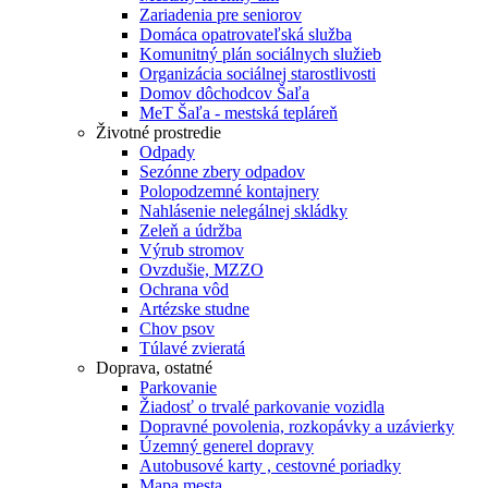
Zariadenia pre seniorov
Domáca opatrovateľská služba
Komunitný plán sociálnych služieb
Organizácia sociálnej starostlivosti
Domov dôchodcov Šaľa
MeT Šaľa - mestská tepláreň
Životné prostredie
Odpady
Sezónne zbery odpadov
Polopodzemné kontajnery
Nahlásenie nelegálnej skládky
Zeleň a údržba
Výrub stromov
Ovzdušie, MZZO
Ochrana vôd
Artézske studne
Chov psov
Túlavé zvieratá
Doprava, ostatné
Parkovanie
Žiadosť o trvalé parkovanie vozidla
Dopravné povolenia, rozkopávky a uzávierky
Územný generel dopravy
Autobusové karty , cestovné poriadky
Mapa mesta