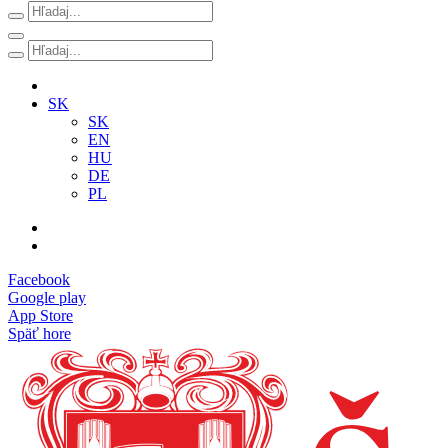
SK
SK
EN
HU
DE
PL
Facebook
Google play
App Store
Späť hore