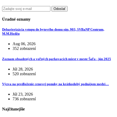
Odoslať
Úradné oznamy
Debarierizácia vstupu do bytového domu súp. 903, SVBaNP Centrum,
M.M.Hodžu
Aug 06, 2026
352 zobrazení
Zoznam obsadených a voľných parkovacích miest v meste Šaľa - jún 2025
Júl 28, 2026
520 zobrazení
Výzva na predloženie cenovej ponuky na krátkodobý podnájom medzi…
Júl 23, 2026
736 zobrazení
Najčítanejšie