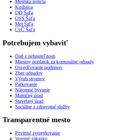
Mestská polícia
Knižnica
DD Šaľa
OSS Šaľa
Met Šaľa
CvČ Šaľa
Potrebujem vybaviť
Daň z nehnuteľnosti
Miestny poplatok za komunálne odpady
Osvedčovanie podpisov
Zber odpadov
Výrub stromov
Parkovanie
Nájomné bývanie
Matričný úrad
Stavebný úrad
Sociálne a zdravotné služby
Transparentné mesto
Povinné zverejňovanie
Verejné zákazky