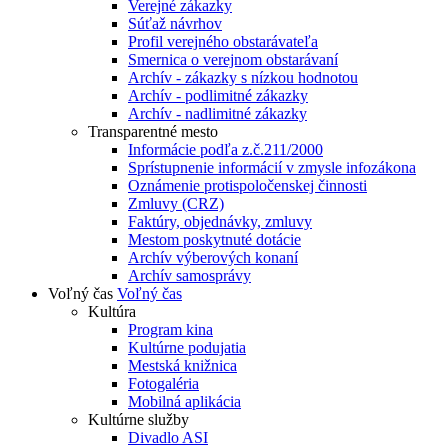
Verejné zákazky
Súťaž návrhov
Profil verejného obstarávateľa
Smernica o verejnom obstarávaní
Archív - zákazky s nízkou hodnotou
Archív - podlimitné zákazky
Archív - nadlimitné zákazky
Transparentné mesto
Informácie podľa z.č.211/2000
Sprístupnenie informácií v zmysle infozákona
Oznámenie protispoločenskej činnosti
Zmluvy (CRZ)
Faktúry, objednávky, zmluvy
Mestom poskytnuté dotácie
Archív výberových konaní
Archív samosprávy
Voľný čas
Voľný čas
Kultúra
Program kina
Kultúrne podujatia
Mestská knižnica
Fotogaléria
Mobilná aplikácia
Kultúrne služby
Divadlo ASI