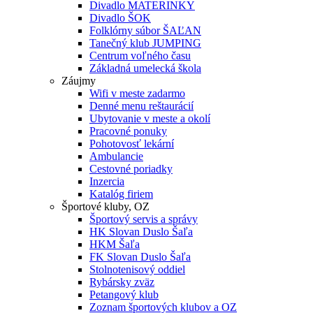
Divadlo MATERINKY
Divadlo ŠOK
Folklórny súbor ŠAĽAN
Tanečný klub JUMPING
Centrum voľného času
Základná umelecká škola
Záujmy
Wifi v meste zadarmo
Denné menu reštaurácií
Ubytovanie v meste a okolí
Pracovné ponuky
Pohotovosť lekární
Ambulancie
Cestovné poriadky
Inzercia
Katalóg firiem
Športové kluby, OZ
Športový servis a správy
HK Slovan Duslo Šaľa
HKM Šaľa
FK Slovan Duslo Šaľa
Stolnotenisový oddiel
Rybársky zväz
Petangový klub
Zoznam športových klubov a OZ