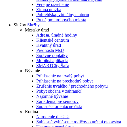
Verejné osvetlenie
Zimná údržba
Pohrebiská, virtuálny cintorín
Prenájom hrobového miesta
Služby
Služby
Mestský úrad
Adresa, úradné hodiny
Klientské centrum
Kvalitný úrad
Prednosta MsÚ
Správne poplatky
Mobilná aplikácia
SMARTCity Šaľa
Bývanie
Prihlásenie na trvalý pobyt
Prihlásenie na prechodný pobyt
Zrušenie trvalého / prechodného pobytu
Pobyt občana v zahraničí
Nájomné bývanie
Zariadenia pre seniorov
Súpisné a orientačné čísla
Rodina
Narodenie dieťaťa
Súhlasné vyhlásenie rodičov o určení otcovstva
Uzavretie manželstva