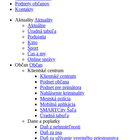
Podnety občanov
Kontakty
Aktuality
Aktuality
Aktuálne
Úradná tabuľa
Podujatia
Kino
Šport
Čas a my
Online správy
Občan
Občan
Klientské centrum
Klientské centrum
Podnet občana
Podnet pre primátora
Nahlásenie kriminality
Mestská polícia
Mobilná aplikácia
SMARTCity Šaľa
Úradná tabuľa
Dane a poplatky
Daň z nehnuteľnosti
Daň za psa
Daň za užívanie verejného priestranstva