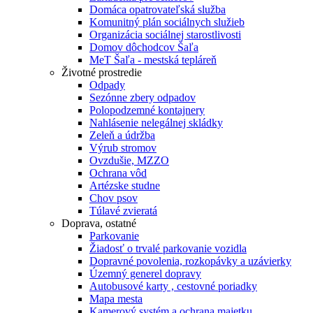
Domáca opatrovateľská služba
Komunitný plán sociálnych služieb
Organizácia sociálnej starostlivosti
Domov dôchodcov Šaľa
MeT Šaľa - mestská tepláreň
Životné prostredie
Odpady
Sezónne zbery odpadov
Polopodzemné kontajnery
Nahlásenie nelegálnej skládky
Zeleň a údržba
Výrub stromov
Ovzdušie, MZZO
Ochrana vôd
Artézske studne
Chov psov
Túlavé zvieratá
Doprava, ostatné
Parkovanie
Žiadosť o trvalé parkovanie vozidla
Dopravné povolenia, rozkopávky a uzávierky
Územný generel dopravy
Autobusové karty , cestovné poriadky
Mapa mesta
Kamerový systém a ochrana majetku