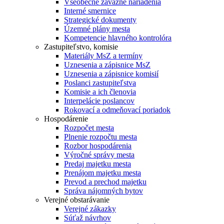
Všeobecne záväzné nariadenia
Interné smernice
Strategické dokumenty
Územné plány mesta
Kompetencie hlavného kontrolóra
Zastupiteľstvo, komisie
Materiály MsZ a termíny
Uznesenia a zápisnice MsZ
Uznesenia a zápisnice komisií
Poslanci zastupiteľstva
Komisie a ich členovia
Interpelácie poslancov
Rokovací a odmeňovací poriadok
Hospodárenie
Rozpočet mesta
Plnenie rozpočtu mesta
Rozbor hospodárenia
Výročné správy mesta
Predaj majetku mesta
Prenájom majetku mesta
Prevod a prechod majetku
Správa nájomných bytov
Verejné obstarávanie
Verejné zákazky
Súťaž návrhov