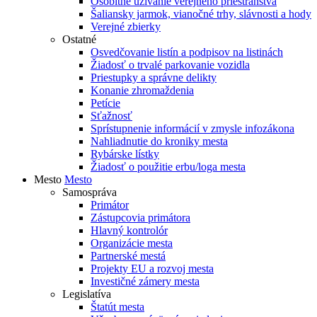
Osobitné užívanie verejného priestranstva
Šaliansky jarmok, vianočné trhy, slávnosti a hody
Verejné zbierky
Ostatné
Osvedčovanie listín a podpisov na listinách
Žiadosť o trvalé parkovanie vozidla
Priestupky a správne delikty
Konanie zhromaždenia
Petície
Sťažnosť
Sprístupnenie informácií v zmysle infozákona
Nahliadnutie do kroniky mesta
Rybárske lístky
Žiadosť o použitie erbu/loga mesta
Mesto
Mesto
Samospráva
Primátor
Zástupcovia primátora
Hlavný kontrolór
Organizácie mesta
Partnerské mestá
Projekty EU a rozvoj mesta
Investičné zámery mesta
Legislatíva
Štatút mesta