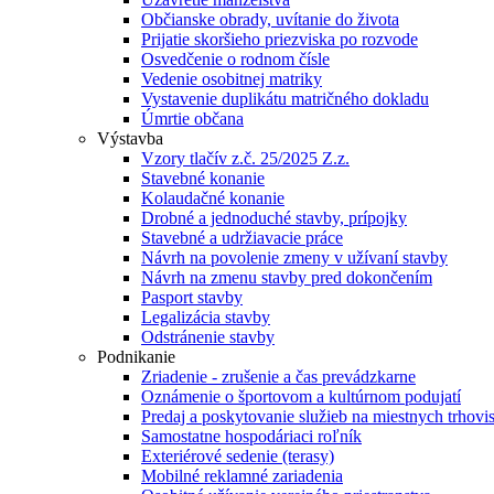
Občianske obrady, uvítanie do života
Prijatie skoršieho priezviska po rozvode
Osvedčenie o rodnom čísle
Vedenie osobitnej matriky
Vystavenie duplikátu matričného dokladu
Úmrtie občana
Výstavba
Vzory tlačív z.č. 25/2025 Z.z.
Stavebné konanie
Kolaudačné konanie
Drobné a jednoduché stavby, prípojky
Stavebné a udržiavacie práce
Návrh na povolenie zmeny v užívaní stavby
Návrh na zmenu stavby pred dokončením
Pasport stavby
Legalizácia stavby
Odstránenie stavby
Podnikanie
Zriadenie - zrušenie a čas prevádzkarne
Oznámenie o športovom a kultúrnom podujatí
Predaj a poskytovanie služieb na miestnych trhovi
Samostatne hospodáriaci roľník
Exteriérové sedenie (terasy)
Mobilné reklamné zariadenia