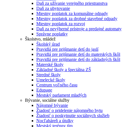
Daň za užívanie verejného priestranstva
Daň za ubytovanie
Miestny poplatok za komunálne odpady
Miestny poplatok za drobné stavebné odpady
Miestny poplatok za rozvoj
Daň za nevýherné prístroje a predajné automaty
Správne poplatky
Školstvo, mládež
Školský úrad
Pravidlá pre prijímanie detí do jaslí
Pravidlá pre prijímanie detí do materských škôl
Pravidlá pre prijímanie detí do základných škôl
Materské školy
Základné školy a špeciálna ZŠ
Stredné školy
Umelecké školy
Centrum voľného času
Edupage
Mestský parlament mladých
Bývanie, sociálne služby
Nájomné bývanie
Žiadosť o pridelenie nájomného bytu
Žiadosť o poskytnutie sociálnych služieb
Nocľaháreň a útulky
Mestský terénny tím