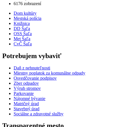
6176 zobrazení
Dom kultúry
Mestská polícia
Knižnica
DD Šaľa
OSS Šaľa
Met Šaľa
CvČ Šaľa
Potrebujem vybaviť
Daň z nehnuteľnosti
Miestny poplatok za komunálne odpady
Osvedčovanie podpisov
Zber odpadov
Výrub stromov
Parkovanie
Nájomné bývanie
Matričný úrad
Stavebný úrad
Sociálne a zdravotné služby
Transparentné mesto