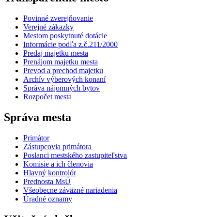
Povinné zverejňovanie
Verejné zákazky
Mestom poskytnuté dotácie
Informácie podľa z.č.211/2000
Predaj majetku mesta
Prenájom majetku mesta
Prevod a prechod majetku
Archív výberových konaní
Správa nájomných bytov
Rozpočet mesta
Správa mesta
Primátor
Zástupcovia primátora
Poslanci mestského zastupiteľstva
Komisie a ich členovia
Hlavný kontrolór
Prednosta MsÚ
Všeobecne záväzné nariadenia
Úradné oznamy