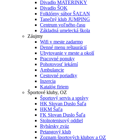
Divadlo MATERINKY
Divadlo ŠOK
Folklórny súbor ŠAĽAN
Tanečný klub JUMPING
Centrum voľného času
Základná umelecká škola
Záujmy
Wifi v meste zadarmo
Denné menu reštaurácií
Ubytovanie v meste a okolí
Pracovné ponuky
Pohotovosť lekární
Ambulancie
Cestovné poriadky
Inzercia
Katalóg firiem
Športové kluby, OZ
Športový servis a správy
HK Slovan Duslo Šaľa
HKM Šaľa
FK Slovan Duslo Šaľa
Stolnotenisový oddiel
Rybársky zväz
Petangový klub
Zoznam športových klubov a OZ