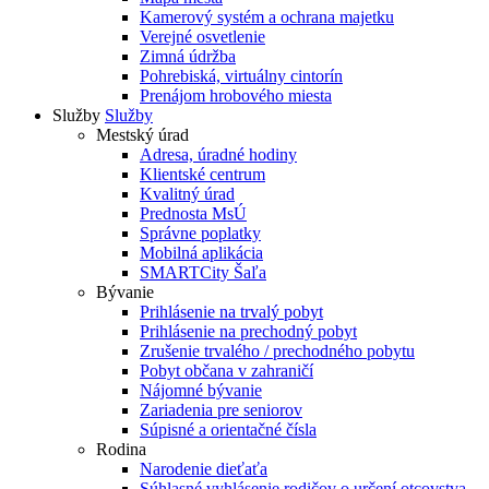
Kamerový systém a ochrana majetku
Verejné osvetlenie
Zimná údržba
Pohrebiská, virtuálny cintorín
Prenájom hrobového miesta
Služby
Služby
Mestský úrad
Adresa, úradné hodiny
Klientské centrum
Kvalitný úrad
Prednosta MsÚ
Správne poplatky
Mobilná aplikácia
SMARTCity Šaľa
Bývanie
Prihlásenie na trvalý pobyt
Prihlásenie na prechodný pobyt
Zrušenie trvalého / prechodného pobytu
Pobyt občana v zahraničí
Nájomné bývanie
Zariadenia pre seniorov
Súpisné a orientačné čísla
Rodina
Narodenie dieťaťa
Súhlasné vyhlásenie rodičov o určení otcovstva