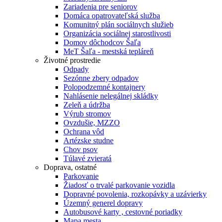
Zariadenia pre seniorov
Domáca opatrovateľská služba
Komunitný plán sociálnych služieb
Organizácia sociálnej starostlivosti
Domov dôchodcov Šaľa
MeT Šaľa - mestská tepláreň
Životné prostredie
Odpady
Sezónne zbery odpadov
Polopodzemné kontajnery
Nahlásenie nelegálnej skládky
Zeleň a údržba
Výrub stromov
Ovzdušie, MZZO
Ochrana vôd
Artézske studne
Chov psov
Túlavé zvieratá
Doprava, ostatné
Parkovanie
Žiadosť o trvalé parkovanie vozidla
Dopravné povolenia, rozkopávky a uzávierky
Územný generel dopravy
Autobusové karty , cestovné poriadky
Mapa mesta