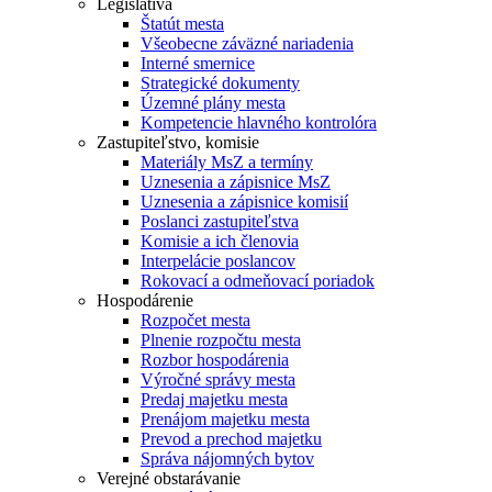
Legislatíva
Štatút mesta
Všeobecne záväzné nariadenia
Interné smernice
Strategické dokumenty
Územné plány mesta
Kompetencie hlavného kontrolóra
Zastupiteľstvo, komisie
Materiály MsZ a termíny
Uznesenia a zápisnice MsZ
Uznesenia a zápisnice komisií
Poslanci zastupiteľstva
Komisie a ich členovia
Interpelácie poslancov
Rokovací a odmeňovací poriadok
Hospodárenie
Rozpočet mesta
Plnenie rozpočtu mesta
Rozbor hospodárenia
Výročné správy mesta
Predaj majetku mesta
Prenájom majetku mesta
Prevod a prechod majetku
Správa nájomných bytov
Verejné obstarávanie