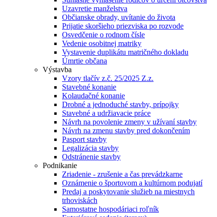
Uzavretie manželstva
Občianske obrady, uvítanie do života
Prijatie skoršieho priezviska po rozvode
Osvedčenie o rodnom čísle
Vedenie osobitnej matriky
Vystavenie duplikátu matričného dokladu
Úmrtie občana
Výstavba
Vzory tlačív z.č. 25/2025 Z.z.
Stavebné konanie
Kolaudačné konanie
Drobné a jednoduché stavby, prípojky
Stavebné a udržiavacie práce
Návrh na povolenie zmeny v užívaní stavby
Návrh na zmenu stavby pred dokončením
Pasport stavby
Legalizácia stavby
Odstránenie stavby
Podnikanie
Zriadenie - zrušenie a čas prevádzkarne
Oznámenie o športovom a kultúrnom podujatí
Predaj a poskytovanie služieb na miestnych
trhoviskách
Samostatne hospodáriaci roľník