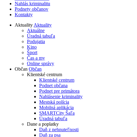
Nahlás kriminalitu
Podnety občanov
Kontakty
Aktuality
Aktuality
Aktuálne
Úradná tabuľa
Podujatia
Kino
Šport
Čas a my
Online správy
Občan
Občan
Klientské centrum
Klientské centrum
Podnet občana
Podnet pre primátora
Nahlásenie kriminality
Mestská polícia
Mobilná aplikácia
SMARTCity Šaľa
Úradná tabuľa
Dane a poplatky
Daň z nehnuteľnosti
Daň za psa