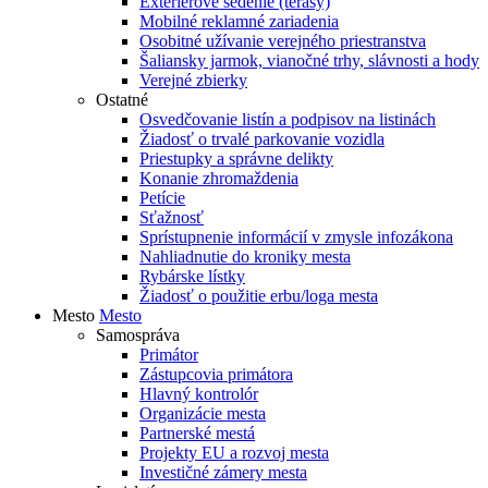
Exteriérové sedenie (terasy)
Mobilné reklamné zariadenia
Osobitné užívanie verejného priestranstva
Šaliansky jarmok, vianočné trhy, slávnosti a hody
Verejné zbierky
Ostatné
Osvedčovanie listín a podpisov na listinách
Žiadosť o trvalé parkovanie vozidla
Priestupky a správne delikty
Konanie zhromaždenia
Petície
Sťažnosť
Sprístupnenie informácií v zmysle infozákona
Nahliadnutie do kroniky mesta
Rybárske lístky
Žiadosť o použitie erbu/loga mesta
Mesto
Mesto
Samospráva
Primátor
Zástupcovia primátora
Hlavný kontrolór
Organizácie mesta
Partnerské mestá
Projekty EU a rozvoj mesta
Investičné zámery mesta