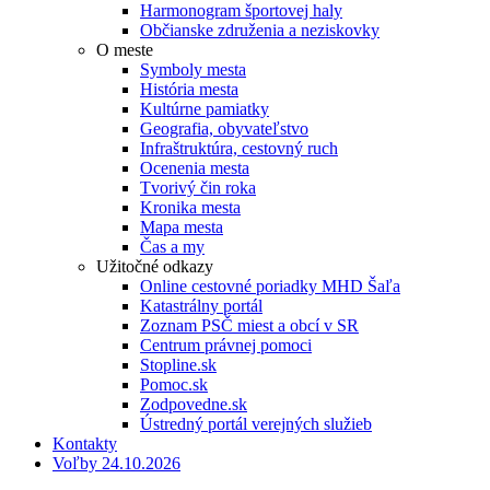
Harmonogram športovej haly
Občianske združenia a neziskovky
O meste
Symboly mesta
História mesta
Kultúrne pamiatky
Geografia, obyvateľstvo
Infraštruktúra, cestovný ruch
Ocenenia mesta
Tvorivý čin roka
Kronika mesta
Mapa mesta
Čas a my
Užitočné odkazy
Online cestovné poriadky MHD Šaľa
Katastrálny portál
Zoznam PSČ miest a obcí v SR
Centrum právnej pomoci
Stopline.sk
Pomoc.sk
Zodpovedne.sk
Ústredný portál verejných služieb
Kontakty
Voľby 24.10.2026