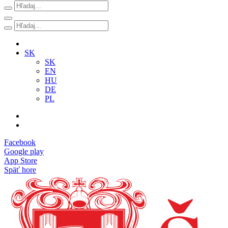
SK
SK
EN
HU
DE
PL
Facebook
Google play
App Store
Späť hore