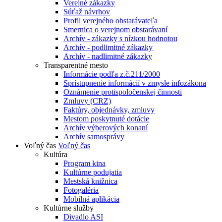
Verejné zákazky
Súťaž návrhov
Profil verejného obstarávateľa
Smernica o verejnom obstarávaní
Archív - zákazky s nízkou hodnotou
Archív - podlimitné zákazky
Archív - nadlimitné zákazky
Transparentné mesto
Informácie podľa z.č.211/2000
Sprístupnenie informácií v zmysle infozákona
Oznámenie protispoločenskej činnosti
Zmluvy (CRZ)
Faktúry, objednávky, zmluvy
Mestom poskytnuté dotácie
Archív výberových konaní
Archív samosprávy
Voľný čas
Voľný čas
Kultúra
Program kina
Kultúrne podujatia
Mestská knižnica
Fotogaléria
Mobilná aplikácia
Kultúrne služby
Divadlo ASI