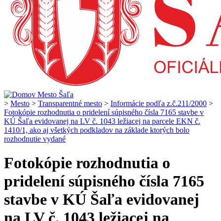
>
Mesto
>
Transparentné mesto
>
Informácie podľa z.č.211/2000
>
Fotokópie rozhodnutia o pridelení súpisného čísla 7165 stavbe v
KÚ Šaľa evidovanej na LV č. 1043 ležiacej na parcele EKN č.
1410/1, ako aj všetkých podkladov na základe ktorých bolo
rozhodnutie vydané
Fotokópie rozhodnutia o
pridelení súpisného čísla 7165
stavbe v KÚ Šaľa evidovanej
na LV č. 1043 ležiacej na