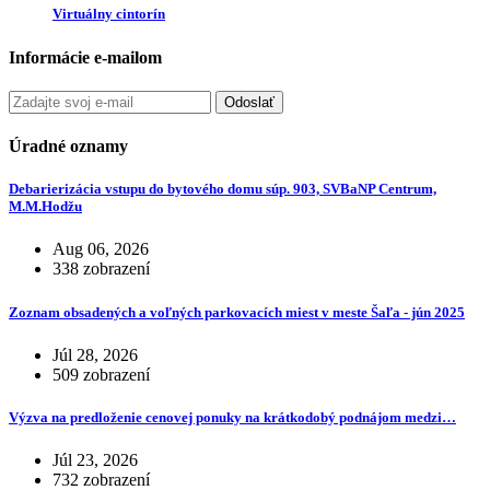
Virtuálny cintorín
Informácie e-mailom
Odoslať
Úradné oznamy
Debarierizácia vstupu do bytového domu súp. 903, SVBaNP Centrum,
M.M.Hodžu
Aug 06, 2026
338 zobrazení
Zoznam obsadených a voľných parkovacích miest v meste Šaľa - jún 2025
Júl 28, 2026
509 zobrazení
Výzva na predloženie cenovej ponuky na krátkodobý podnájom medzi…
Júl 23, 2026
732 zobrazení