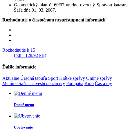
Geometrický plán č. 60/07 úradne overený Správou katastra
Šaľa dňa 01. 03. 2007.
Rozhodnutie o čiastočnom nesprístupnení informácií.
Rozhodnutie k 15
(pdf - 128.92 kB)
Ďalšie informácie
Aktuálne
Úradná tabuľa
Šport
Krátke správy
Online správy
Meníme Šaľu – investičné zámery
Podujatia
Kino
Čas a my
Denné menu
Ubytovanie