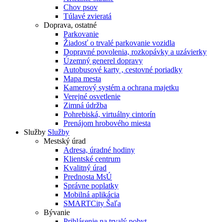
Chov psov
Túlavé zvieratá
Doprava, ostatné
Parkovanie
Žiadosť o trvalé parkovanie vozidla
Dopravné povolenia, rozkopávky a uzávierky
Územný generel dopravy
Autobusové karty , cestovné poriadky
Mapa mesta
Kamerový systém a ochrana majetku
Verejné osvetlenie
Zimná údržba
Pohrebiská, virtuálny cintorín
Prenájom hrobového miesta
Služby
Služby
Mestský úrad
Adresa, úradné hodiny
Klientské centrum
Kvalitný úrad
Prednosta MsÚ
Správne poplatky
Mobilná aplikácia
SMARTCity Šaľa
Bývanie
Prihlásenie na trvalý pobyt