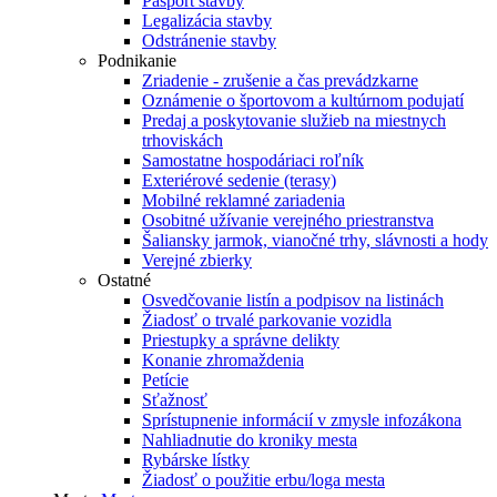
Pasport stavby
Legalizácia stavby
Odstránenie stavby
Podnikanie
Zriadenie - zrušenie a čas prevádzkarne
Oznámenie o športovom a kultúrnom podujatí
Predaj a poskytovanie služieb na miestnych
trhoviskách
Samostatne hospodáriaci roľník
Exteriérové sedenie (terasy)
Mobilné reklamné zariadenia
Osobitné užívanie verejného priestranstva
Šaliansky jarmok, vianočné trhy, slávnosti a hody
Verejné zbierky
Ostatné
Osvedčovanie listín a podpisov na listinách
Žiadosť o trvalé parkovanie vozidla
Priestupky a správne delikty
Konanie zhromaždenia
Petície
Sťažnosť
Sprístupnenie informácií v zmysle infozákona
Nahliadnutie do kroniky mesta
Rybárske lístky
Žiadosť o použitie erbu/loga mesta