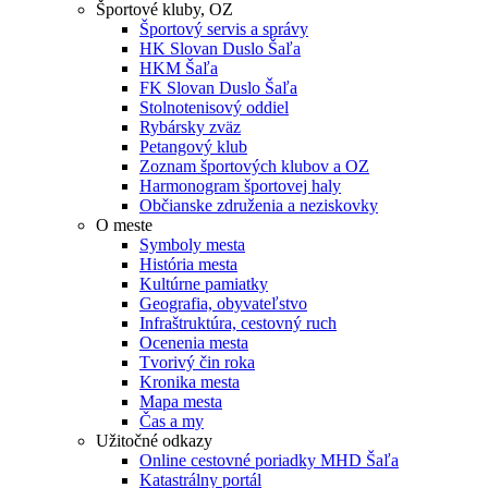
Športové kluby, OZ
Športový servis a správy
HK Slovan Duslo Šaľa
HKM Šaľa
FK Slovan Duslo Šaľa
Stolnotenisový oddiel
Rybársky zväz
Petangový klub
Zoznam športových klubov a OZ
Harmonogram športovej haly
Občianske združenia a neziskovky
O meste
Symboly mesta
História mesta
Kultúrne pamiatky
Geografia, obyvateľstvo
Infraštruktúra, cestovný ruch
Ocenenia mesta
Tvorivý čin roka
Kronika mesta
Mapa mesta
Čas a my
Užitočné odkazy
Online cestovné poriadky MHD Šaľa
Katastrálny portál