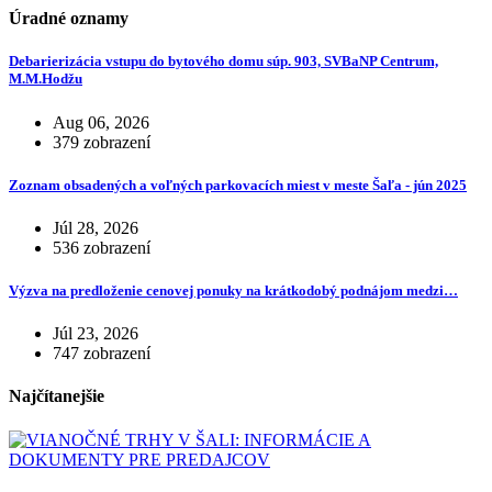
Úradné oznamy
Debarierizácia vstupu do bytového domu súp. 903, SVBaNP Centrum,
M.M.Hodžu
Aug 06, 2026
379 zobrazení
Zoznam obsadených a voľných parkovacích miest v meste Šaľa - jún 2025
Júl 28, 2026
536 zobrazení
Výzva na predloženie cenovej ponuky na krátkodobý podnájom medzi…
Júl 23, 2026
747 zobrazení
Najčítanejšie