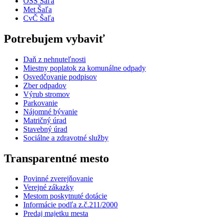
OSS Šaľa
Met Šaľa
CvČ Šaľa
Potrebujem vybaviť
Daň z nehnuteľnosti
Miestny poplatok za komunálne odpady
Osvedčovanie podpisov
Zber odpadov
Výrub stromov
Parkovanie
Nájomné bývanie
Matričný úrad
Stavebný úrad
Sociálne a zdravotné služby
Transparentné mesto
Povinné zverejňovanie
Verejné zákazky
Mestom poskytnuté dotácie
Informácie podľa z.č.211/2000
Predaj majetku mesta