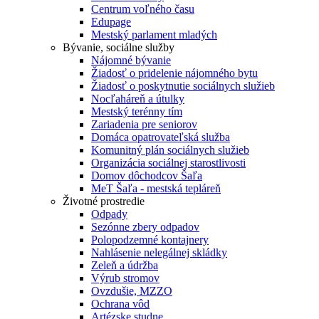
Centrum voľného času
Edupage
Mestský parlament mladých
Bývanie, sociálne služby
Nájomné bývanie
Žiadosť o pridelenie nájomného bytu
Žiadosť o poskytnutie sociálnych služieb
Nocľaháreň a útulky
Mestský terénny tím
Zariadenia pre seniorov
Domáca opatrovateľská služba
Komunitný plán sociálnych služieb
Organizácia sociálnej starostlivosti
Domov dôchodcov Šaľa
MeT Šaľa - mestská tepláreň
Životné prostredie
Odpady
Sezónne zbery odpadov
Polopodzemné kontajnery
Nahlásenie nelegálnej skládky
Zeleň a údržba
Výrub stromov
Ovzdušie, MZZO
Ochrana vôd
Artézske studne