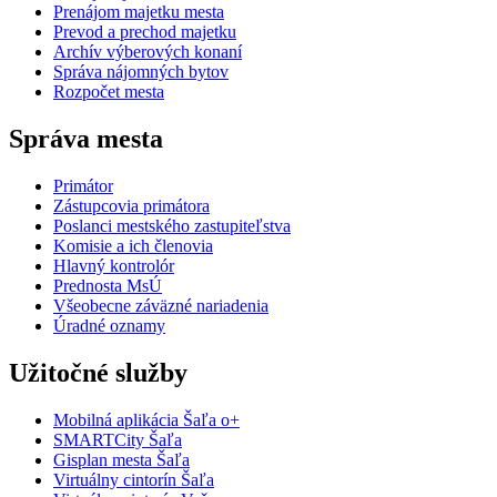
Prenájom majetku mesta
Prevod a prechod majetku
Archív výberových konaní
Správa nájomných bytov
Rozpočet mesta
Správa mesta
Primátor
Zástupcovia primátora
Poslanci mestského zastupiteľstva
Komisie a ich členovia
Hlavný kontrolór
Prednosta MsÚ
Všeobecne záväzné nariadenia
Úradné oznamy
Užitočné služby
Mobilná aplikácia Šaľa o+
SMARTCity Šaľa
Gisplan mesta Šaľa
Virtuálny cintorín Šaľa