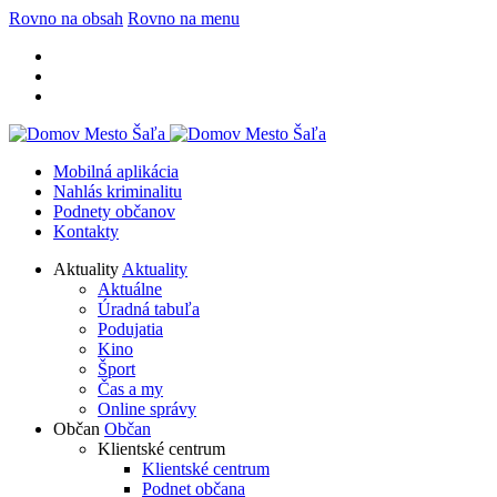
Rovno na obsah
Rovno na menu
Mobilná aplikácia
Nahlás kriminalitu
Podnety občanov
Kontakty
Aktuality
Aktuality
Aktuálne
Úradná tabuľa
Podujatia
Kino
Šport
Čas a my
Online správy
Občan
Občan
Klientské centrum
Klientské centrum
Podnet občana