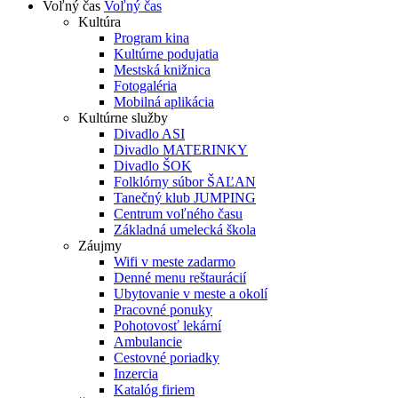
Voľný čas
Voľný čas
Kultúra
Program kina
Kultúrne podujatia
Mestská knižnica
Fotogaléria
Mobilná aplikácia
Kultúrne služby
Divadlo ASI
Divadlo MATERINKY
Divadlo ŠOK
Folklórny súbor ŠAĽAN
Tanečný klub JUMPING
Centrum voľného času
Základná umelecká škola
Záujmy
Wifi v meste zadarmo
Denné menu reštaurácií
Ubytovanie v meste a okolí
Pracovné ponuky
Pohotovosť lekární
Ambulancie
Cestovné poriadky
Inzercia
Katalóg firiem