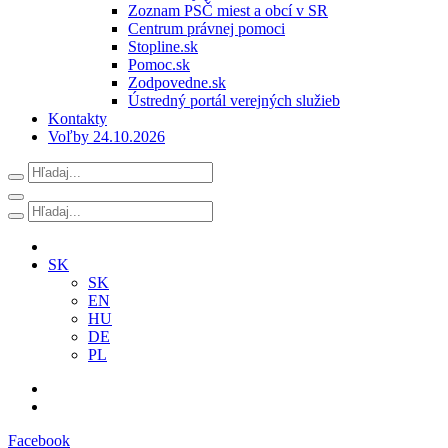
Zoznam PSČ miest a obcí v SR
Centrum právnej pomoci
Stopline.sk
Pomoc.sk
Zodpovedne.sk
Ústredný portál verejných služieb
Kontakty
Voľby 24.10.2026
SK
SK
EN
HU
DE
PL
Facebook