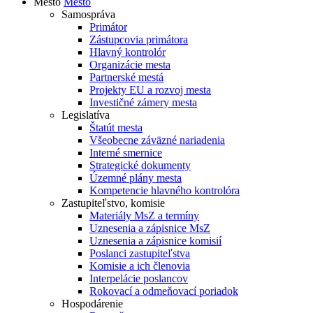
Mesto
Mesto
Samospráva
Primátor
Zástupcovia primátora
Hlavný kontrolór
Organizácie mesta
Partnerské mestá
Projekty EU a rozvoj mesta
Investičné zámery mesta
Legislatíva
Štatút mesta
Všeobecne záväzné nariadenia
Interné smernice
Strategické dokumenty
Územné plány mesta
Kompetencie hlavného kontrolóra
Zastupiteľstvo, komisie
Materiály MsZ a termíny
Uznesenia a zápisnice MsZ
Uznesenia a zápisnice komisií
Poslanci zastupiteľstva
Komisie a ich členovia
Interpelácie poslancov
Rokovací a odmeňovací poriadok
Hospodárenie