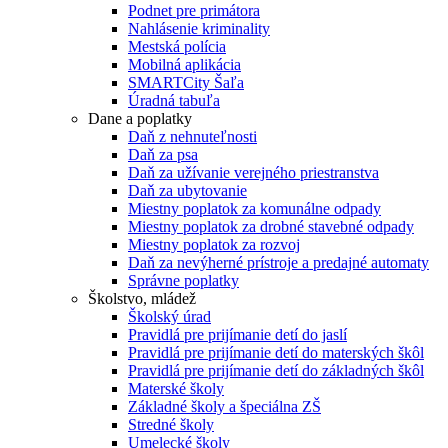
Podnet pre primátora
Nahlásenie kriminality
Mestská polícia
Mobilná aplikácia
SMARTCity Šaľa
Úradná tabuľa
Dane a poplatky
Daň z nehnuteľnosti
Daň za psa
Daň za užívanie verejného priestranstva
Daň za ubytovanie
Miestny poplatok za komunálne odpady
Miestny poplatok za drobné stavebné odpady
Miestny poplatok za rozvoj
Daň za nevýherné prístroje a predajné automaty
Správne poplatky
Školstvo, mládež
Školský úrad
Pravidlá pre prijímanie detí do jaslí
Pravidlá pre prijímanie detí do materských škôl
Pravidlá pre prijímanie detí do základných škôl
Materské školy
Základné školy a špeciálna ZŠ
Stredné školy
Umelecké školy