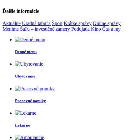
Ďalšie informácie
Aktuálne
Úradná tabuľa
Šport
Krátke správy
Online správy
Meníme Šaľu – investičné zámery
Podujatia
Kino
Čas a my
Denné menu
Ubytovanie
Pracovné ponuky
Lekárne