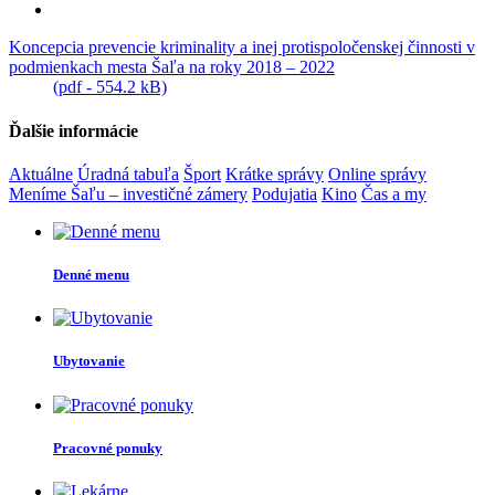
Koncepcia prevencie kriminality a inej protispoločenskej činnosti v
podmienkach mesta Šaľa na roky 2018 – 2022
(pdf - 554.2 kB)
Ďalšie informácie
Aktuálne
Úradná tabuľa
Šport
Krátke správy
Online správy
Meníme Šaľu – investičné zámery
Podujatia
Kino
Čas a my
Denné menu
Ubytovanie
Pracovné ponuky