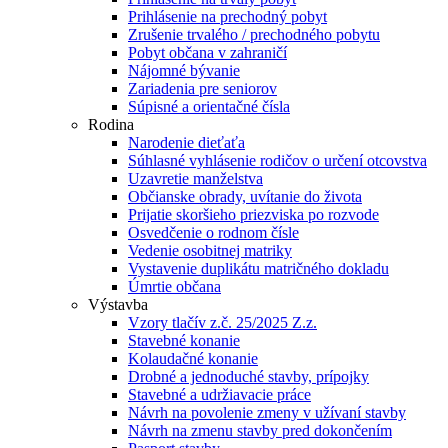
Prihlásenie na prechodný pobyt
Zrušenie trvalého / prechodného pobytu
Pobyt občana v zahraničí
Nájomné bývanie
Zariadenia pre seniorov
Súpisné a orientačné čísla
Rodina
Narodenie dieťaťa
Súhlasné vyhlásenie rodičov o určení otcovstva
Uzavretie manželstva
Občianske obrady, uvítanie do života
Prijatie skoršieho priezviska po rozvode
Osvedčenie o rodnom čísle
Vedenie osobitnej matriky
Vystavenie duplikátu matričného dokladu
Úmrtie občana
Výstavba
Vzory tlačív z.č. 25/2025 Z.z.
Stavebné konanie
Kolaudačné konanie
Drobné a jednoduché stavby, prípojky
Stavebné a udržiavacie práce
Návrh na povolenie zmeny v užívaní stavby
Návrh na zmenu stavby pred dokončením