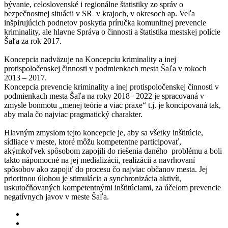
bývanie, celoslovenské i regionálne štatistiky zo správ o
bezpečnostnej situácii v SR v krajoch, v okresoch ap. Veľa
inšpirujúcich podnetov poskytla príručka komunitnej prevencie
kriminality, ale hlavne Správa o činnosti a štatistika mestskej polície
Šaľa za rok 2017.
Koncepcia nadväzuje na Koncepciu kriminality a inej
protispoločenskej činnosti v podmienkach mesta Šaľa v rokoch
2013 – 2017.
Koncepcia prevencie kriminality a inej protispoločenskej činnosti v
podmienkach mesta Šaľa na roky 2018– 2022 je spracovaná v
zmysle bonmotu „menej teórie a viac praxe“ t.j. je koncipovaná tak,
aby mala čo najviac pragmatický charakter.
Hlavným zmyslom tejto koncepcie je, aby sa všetky inštitúcie,
sídliace v meste, ktoré môžu kompetentne participovať,
akýmkoľvek spôsobom zapojili do riešenia daného problému a boli
takto nápomocné na jej medializácii, realizácii a navrhovaní
spôsobov ako zapojiť do procesu čo najviac občanov mesta. Jej
prioritnou úlohou je stimulácia a synchronizácia aktivít,
uskutočňovaných kompetentnými inštitúciami, za účelom prevencie
negatívnych javov v meste Šaľa.