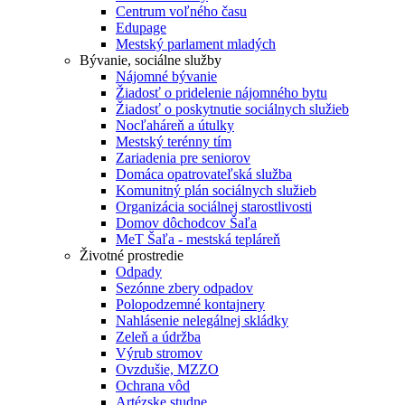
Centrum voľného času
Edupage
Mestský parlament mladých
Bývanie, sociálne služby
Nájomné bývanie
Žiadosť o pridelenie nájomného bytu
Žiadosť o poskytnutie sociálnych služieb
Nocľaháreň a útulky
Mestský terénny tím
Zariadenia pre seniorov
Domáca opatrovateľská služba
Komunitný plán sociálnych služieb
Organizácia sociálnej starostlivosti
Domov dôchodcov Šaľa
MeT Šaľa - mestská tepláreň
Životné prostredie
Odpady
Sezónne zbery odpadov
Polopodzemné kontajnery
Nahlásenie nelegálnej skládky
Zeleň a údržba
Výrub stromov
Ovzdušie, MZZO
Ochrana vôd
Artézske studne