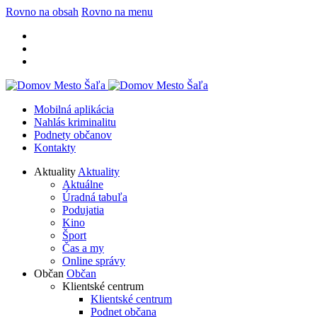
Rovno na obsah
Rovno na menu
Mobilná aplikácia
Nahlás kriminalitu
Podnety občanov
Kontakty
Aktuality
Aktuality
Aktuálne
Úradná tabuľa
Podujatia
Kino
Šport
Čas a my
Online správy
Občan
Občan
Klientské centrum
Klientské centrum
Podnet občana