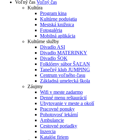
Voľný čas
Voľný čas
Kultúra
Program kina
Kultúrne podujatia
Mestská knižnica
Fotogaléria
Mobilná aplikácia
Kultúrne služby
Divadlo ASI
Divadlo MATERINKY
Divadlo ŠOK
Folklórny súbor ŠAĽAN
Tanečný klub JUMPING
Centrum voľného času
Základná umelecká škola
Záujmy
Wifi v meste zadarmo
Denné menu reštaurácií
Ubytovanie v meste a okolí
Pracovné ponuky
Pohotovosť lekární
Ambulancie
Cestovné poriadky
Inzercia
Katalóg firiem