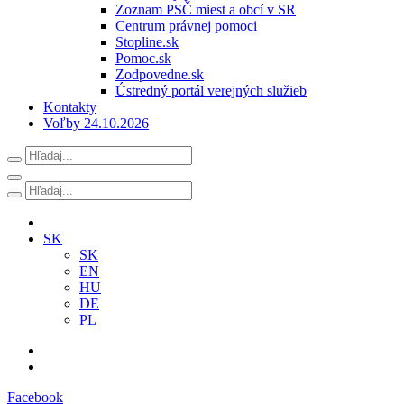
Zoznam PSČ miest a obcí v SR
Centrum právnej pomoci
Stopline.sk
Pomoc.sk
Zodpovedne.sk
Ústredný portál verejných služieb
Kontakty
Voľby 24.10.2026
SK
SK
EN
HU
DE
PL
Facebook