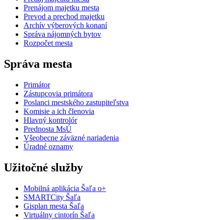
Prenájom majetku mesta
Prevod a prechod majetku
Archív výberových konaní
Správa nájomných bytov
Rozpočet mesta
Správa mesta
Primátor
Zástupcovia primátora
Poslanci mestského zastupiteľstva
Komisie a ich členovia
Hlavný kontrolór
Prednosta MsÚ
Všeobecne záväzné nariadenia
Úradné oznamy
Užitočné služby
Mobilná aplikácia Šaľa o+
SMARTCity Šaľa
Gisplan mesta Šaľa
Virtuálny cintorín Šaľa