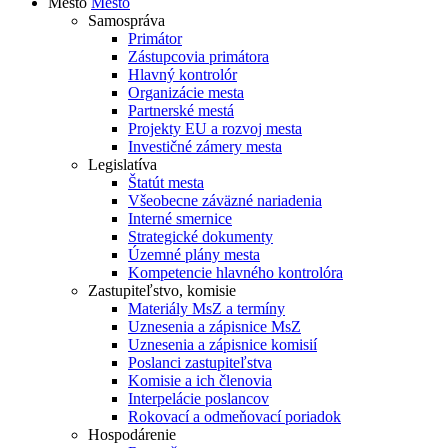
Mesto
Mesto
Samospráva
Primátor
Zástupcovia primátora
Hlavný kontrolór
Organizácie mesta
Partnerské mestá
Projekty EU a rozvoj mesta
Investičné zámery mesta
Legislatíva
Štatút mesta
Všeobecne záväzné nariadenia
Interné smernice
Strategické dokumenty
Územné plány mesta
Kompetencie hlavného kontrolóra
Zastupiteľstvo, komisie
Materiály MsZ a termíny
Uznesenia a zápisnice MsZ
Uznesenia a zápisnice komisií
Poslanci zastupiteľstva
Komisie a ich členovia
Interpelácie poslancov
Rokovací a odmeňovací poriadok
Hospodárenie