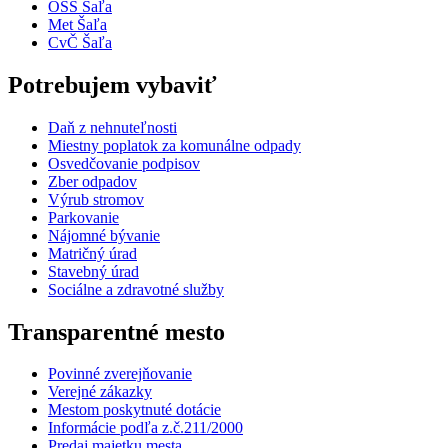
OSS Šaľa
Met Šaľa
CvČ Šaľa
Potrebujem vybaviť
Daň z nehnuteľnosti
Miestny poplatok za komunálne odpady
Osvedčovanie podpisov
Zber odpadov
Výrub stromov
Parkovanie
Nájomné bývanie
Matričný úrad
Stavebný úrad
Sociálne a zdravotné služby
Transparentné mesto
Povinné zverejňovanie
Verejné zákazky
Mestom poskytnuté dotácie
Informácie podľa z.č.211/2000
Predaj majetku mesta