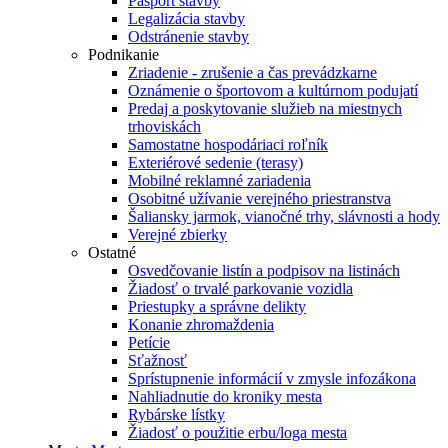
Pasport stavby
Legalizácia stavby
Odstránenie stavby
Podnikanie
Zriadenie - zrušenie a čas prevádzkarne
Oznámenie o športovom a kultúrnom podujatí
Predaj a poskytovanie služieb na miestnych
trhoviskách
Samostatne hospodáriaci roľník
Exteriérové sedenie (terasy)
Mobilné reklamné zariadenia
Osobitné užívanie verejného priestranstva
Šaliansky jarmok, vianočné trhy, slávnosti a hody
Verejné zbierky
Ostatné
Osvedčovanie listín a podpisov na listinách
Žiadosť o trvalé parkovanie vozidla
Priestupky a správne delikty
Konanie zhromaždenia
Petície
Sťažnosť
Sprístupnenie informácií v zmysle infozákona
Nahliadnutie do kroniky mesta
Rybárske lístky
Žiadosť o použitie erbu/loga mesta