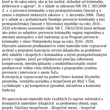
ktoré je do takej miery, ako je len možné, slobodné od kriminality,
delikvencie a agresie“. Je v súlade so zákonom NR SR č. 583/2008
Z. z. o prevencii kriminality a inej protispoločenskej činnosti a o
zmene a doplnení niektorých zákonov z 3. decembra 2008. Ďalej
je v súlade aj s požiadavkami Stratégie prevencie kriminality a inej
protispoločenskej činnosti v Slovenskej republike na roky 2016 –
2020 schválenej uznesením vlády SR č. 33632/2016 ktorá definuje
ako jeden zo subjektov prevencie kriminality orgány regionálnej a
miestnej samosprávy a tiež nadväzuje aj na Program prevencie
kriminality v rámci Nitrianskeho kraja na roky 2016– 2020.
Hlavným zámerom predkladateľov tohto materiálu bolo vypracovať
ucelenú a prepojenú koncepciu servisu tákajúceho sa problémov
detí, mládeže i dospelých s kriminalitou a inými protispoločenskými
javmi v regióne, ktorý pri rešpektovaní princípu odbornosti,
komplexnosti, interdisciplinarity a multiinštitucionality mohol
predstavovať reálnu víziu efektívneho a prepojeného systému
prevencie i intervencie v meste Šaľa.
Koncepcia je vypracovaná na podnet členov komisie životného
prostredia, verejného poriadku a bezpečnosti pri MsZ v Šali,
vychádzajúc z jej kompetencie (poradná, iniciatívna a kontrolná
funkcia).
Pri spracovávaní materiálu bolo využitých čo najviac informácií z
dostupných materiálov týkajúcich sa predmetnej oblasti, napr.
projekt Siločiary bezpečnosti – Bezpečné mesto, - bezpečné