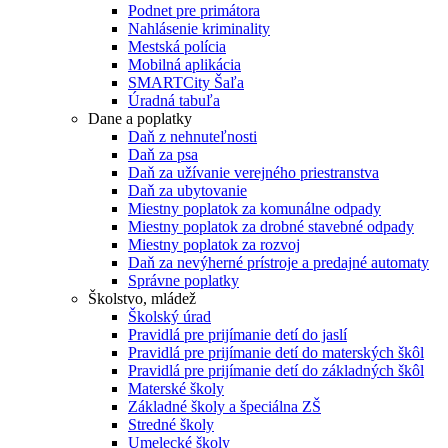
Podnet pre primátora
Nahlásenie kriminality
Mestská polícia
Mobilná aplikácia
SMARTCity Šaľa
Úradná tabuľa
Dane a poplatky
Daň z nehnuteľnosti
Daň za psa
Daň za užívanie verejného priestranstva
Daň za ubytovanie
Miestny poplatok za komunálne odpady
Miestny poplatok za drobné stavebné odpady
Miestny poplatok za rozvoj
Daň za nevýherné prístroje a predajné automaty
Správne poplatky
Školstvo, mládež
Školský úrad
Pravidlá pre prijímanie detí do jaslí
Pravidlá pre prijímanie detí do materských škôl
Pravidlá pre prijímanie detí do základných škôl
Materské školy
Základné školy a špeciálna ZŠ
Stredné školy
Umelecké školy