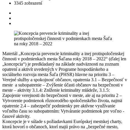
3345 zobrazení
Materiál „Koncepcia prevencie kriminality a inej protispoločenskej
činnosti v podmienkach mesta Šaľana roky 2018 – 2022“ (ďalej len
„koncepcia“) je predkladaný na základe nadväznosti na zoznam
opatrení a aktivít uvedených v Programe hospodárskeho a
sociálneho rozvoja mesta Šaľa (PHSR) hlavne na prioritu 3 –
Verejné služby a spokojnosť občanov, opatrenia 3.1 – Bezpečnosť v
meste a subopatrenie – Zvýšenie účasti občanov na bezpečnosti v
meste – aktivity 3.1.4: Zníženie kriminality mládeže, 3.1.5:
Zapojenie verejnosti do bezpečnosti v meste, ale aj na prioritu 2 –
Vytvorenie podmienok rôznorodého spoločenského života, najmä
opatrenie 2.4 – zabezpečiť podmienky pre aktívne využívanie
voľného času so subopatrením: Vytváranie podmienok pre voľno -
časové aktivity.
Koncepcie je v súlade s požiadavkami Európskej mestskej charty,
ktorá hovorí o občanoch, ktorí majú právo na „bezpečné mesto,