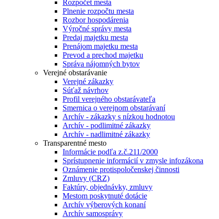
Rozpočet mesta
Plnenie rozpočtu mesta
Rozbor hospodárenia
Výročné správy mesta
Predaj majetku mesta
Prenájom majetku mesta
Prevod a prechod majetku
Správa nájomných bytov
Verejné obstarávanie
Verejné zákazky
Súťaž návrhov
Profil verejného obstarávateľa
Smernica o verejnom obstarávaní
Archív - zákazky s nízkou hodnotou
Archív - podlimitné zákazky
Archív - nadlimitné zákazky
Transparentné mesto
Informácie podľa z.č.211/2000
Sprístupnenie informácií v zmysle infozákona
Oznámenie protispoločenskej činnosti
Zmluvy (CRZ)
Faktúry, objednávky, zmluvy
Mestom poskytnuté dotácie
Archív výberových konaní
Archív samosprávy