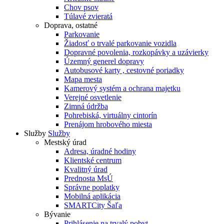
Chov psov
Túlavé zvieratá
Doprava, ostatné
Parkovanie
Žiadosť o trvalé parkovanie vozidla
Dopravné povolenia, rozkopávky a uzávierky
Územný generel dopravy
Autobusové karty , cestovné poriadky
Mapa mesta
Kamerový systém a ochrana majetku
Verejné osvetlenie
Zimná údržba
Pohrebiská, virtuálny cintorín
Prenájom hrobového miesta
Služby
Služby
Mestský úrad
Adresa, úradné hodiny
Klientské centrum
Kvalitný úrad
Prednosta MsÚ
Správne poplatky
Mobilná aplikácia
SMARTCity Šaľa
Bývanie
Prihlásenie na trvalý pobyt