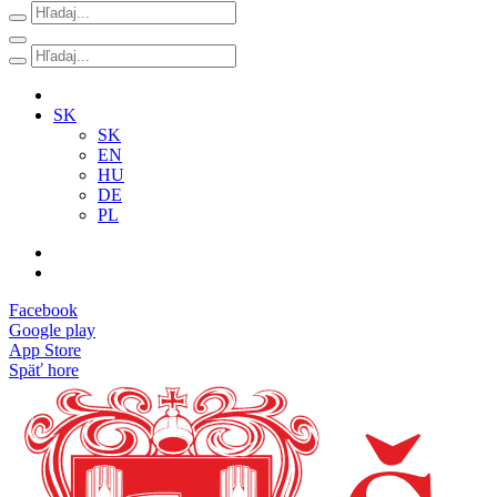
SK
SK
EN
HU
DE
PL
Facebook
Google play
App Store
Späť hore