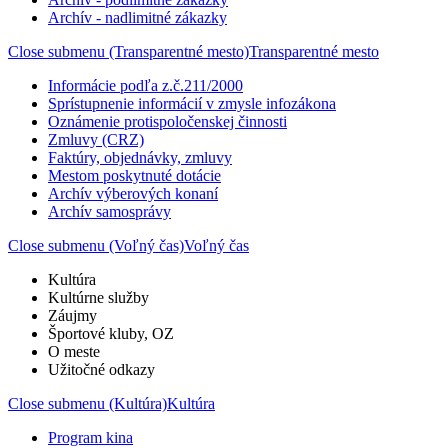
Archív - nadlimitné zákazky
Close submenu (Transparentné mesto)
Transparentné mesto
Informácie podľa z.č.211/2000
Sprístupnenie informácií v zmysle infozákona
Oznámenie protispoločenskej činnosti
Zmluvy (CRZ)
Faktúry, objednávky, zmluvy
Mestom poskytnuté dotácie
Archív výberových konaní
Archív samosprávy
Close submenu (Voľný čas)
Voľný čas
Kultúra
Kultúrne služby
Záujmy
Športové kluby, OZ
O meste
Užitočné odkazy
Close submenu (Kultúra)
Kultúra
Program kina