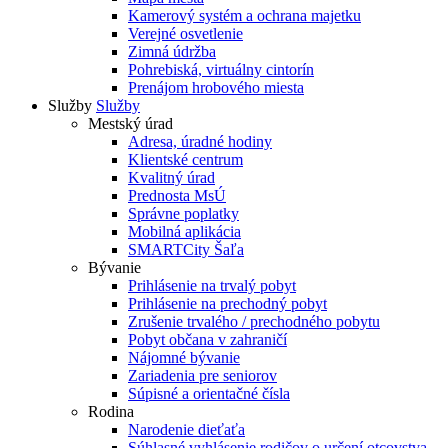
Kamerový systém a ochrana majetku
Verejné osvetlenie
Zimná údržba
Pohrebiská, virtuálny cintorín
Prenájom hrobového miesta
Služby
Služby
Mestský úrad
Adresa, úradné hodiny
Klientské centrum
Kvalitný úrad
Prednosta MsÚ
Správne poplatky
Mobilná aplikácia
SMARTCity Šaľa
Bývanie
Prihlásenie na trvalý pobyt
Prihlásenie na prechodný pobyt
Zrušenie trvalého / prechodného pobytu
Pobyt občana v zahraničí
Nájomné bývanie
Zariadenia pre seniorov
Súpisné a orientačné čísla
Rodina
Narodenie dieťaťa
Súhlasné vyhlásenie rodičov o určení otcovstva