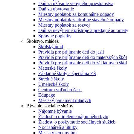
Daň za užívanie verejného priestranstva
Daň za ubytovanie
Miestny poplatok za komunálne odpady
Miestny poplatok za drobné stavebné odpady
Miestny poplatok za rozvoj
Daň za nevýherné prístroje a predajné automaty
Správne poplatky
Školstvo, mládež
Školský úrad
Pravidlá pre prijímanie detí do jaslí
Pravidlá pre prijímanie detí do materských škôl
Pravidlá pre prijímanie detí do základných škôl
Materské školy
Základné školy a špeciálna ZŠ
Stredné školy
Umelecké školy
Centrum voľného času
Edupage
Mestský parlament mladých
Bývanie, sociálne služby
Nájomné bývanie
Žiadosť o pridelenie nájomného bytu
Žiadosť o poskytnutie sociálnych služieb
Nocľaháreň a útulky
Mestský terénny tím