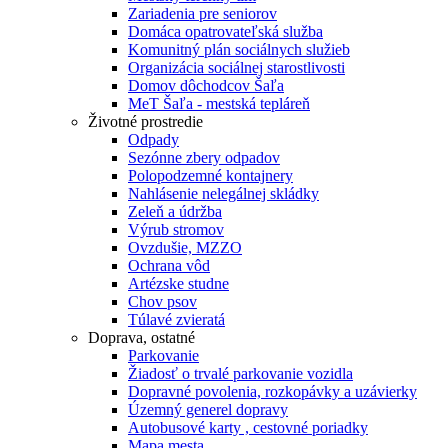
Zariadenia pre seniorov
Domáca opatrovateľská služba
Komunitný plán sociálnych služieb
Organizácia sociálnej starostlivosti
Domov dôchodcov Šaľa
MeT Šaľa - mestská tepláreň
Životné prostredie
Odpady
Sezónne zbery odpadov
Polopodzemné kontajnery
Nahlásenie nelegálnej skládky
Zeleň a údržba
Výrub stromov
Ovzdušie, MZZO
Ochrana vôd
Artézske studne
Chov psov
Túlavé zvieratá
Doprava, ostatné
Parkovanie
Žiadosť o trvalé parkovanie vozidla
Dopravné povolenia, rozkopávky a uzávierky
Územný generel dopravy
Autobusové karty , cestovné poriadky
Mapa mesta