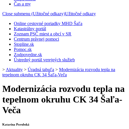
Čas a my
Close submenu (Užitočné odkazy)
Užitočné odkazy
Online cestovné poriadky MHD Šaľa
Katastrálny portál
Zoznam PSČ miest a obcí v SR
Centrum právnej pomoci
Stopline.sk
Pomoc.sk
Zodpovedne.sk
Ústredný portál verejných služieb
>
Aktuality
>
Úradná tabuľa
>
Modernizácia rozvodu tepla na
tepelnom okruhu CK 34 Šaľa-Veča
Modernizácia rozvodu tepla na
tepelnom okruhu CK 34 Šaľa-
Veča
Katarína Porubská