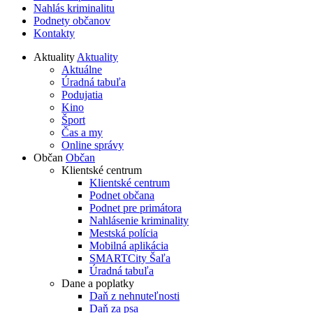
Nahlás kriminalitu
Podnety občanov
Kontakty
Aktuality
Aktuality
Aktuálne
Úradná tabuľa
Podujatia
Kino
Šport
Čas a my
Online správy
Občan
Občan
Klientské centrum
Klientské centrum
Podnet občana
Podnet pre primátora
Nahlásenie kriminality
Mestská polícia
Mobilná aplikácia
SMARTCity Šaľa
Úradná tabuľa
Dane a poplatky
Daň z nehnuteľnosti
Daň za psa