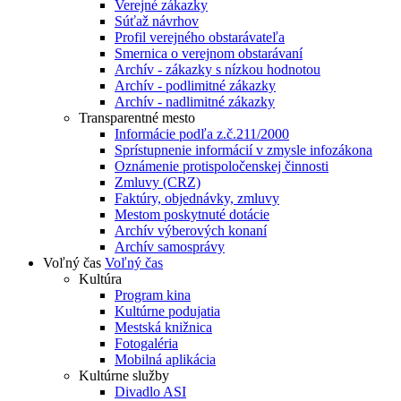
Verejné zákazky
Súťaž návrhov
Profil verejného obstarávateľa
Smernica o verejnom obstarávaní
Archív - zákazky s nízkou hodnotou
Archív - podlimitné zákazky
Archív - nadlimitné zákazky
Transparentné mesto
Informácie podľa z.č.211/2000
Sprístupnenie informácií v zmysle infozákona
Oznámenie protispoločenskej činnosti
Zmluvy (CRZ)
Faktúry, objednávky, zmluvy
Mestom poskytnuté dotácie
Archív výberových konaní
Archív samosprávy
Voľný čas
Voľný čas
Kultúra
Program kina
Kultúrne podujatia
Mestská knižnica
Fotogaléria
Mobilná aplikácia
Kultúrne služby
Divadlo ASI