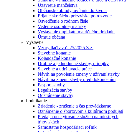
Uzavretie manželstva
Občianske obrady, uvítanie do života
Prijatie skoršieho priezviska po rozvode
Osvedčenie o rodnom čísle
Vedenie osobitnej matriky
Vystavenie duplikátu matričného dokladu
Úmrtie občana
Výstavba
Vzory tlačív z.č. 25/2025 Z.z.
Stavebné konanie
Kolaudačné konanie
Drobné a jednoduché stavby, prípojky
Stavebné a udržiavacie práce
Návrh na povolenie zmeny v užívaní stavby
Návrh na zmenu stavby pred dokončením
Pasport stavby
Legalizácia stavby
Odstránenie stavby
Podnikanie
Zriadenie - zrušenie a čas prevádzkarne
Oznámenie o športovom a kultúrnom podujatí
Predaj a poskytovanie služieb na miestnych
trhoviskách
Samostatne hospodáriaci roľník