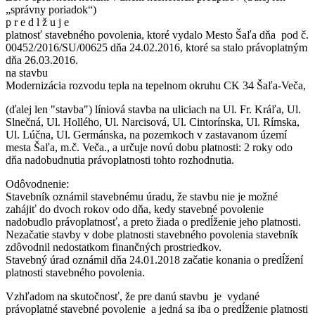
„správny poriadok“)
p r e d l ž u j e
platnosť stavebného povolenia, ktoré vydalo Mesto Šaľa dňa pod č.
00452/2016/SU/00625 dňa 24.02.2016, ktoré sa stalo právoplatným
dňa 26.03.2016.
na stavbu
Modernizácia rozvodu tepla na tepelnom okruhu CK 34 Šaľa-Veča,
(ďalej len "stavba") líniová stavba na uliciach na Ul. Fr. Kráľa, Ul.
Slnečná, Ul. Hollého, Ul. Narcisová, Ul. Cintorínska, Ul. Rímska,
Ul. Lúčna, Ul. Germánska, na pozemkoch v zastavanom území
mesta Šaľa, m.č. Veča., a určuje novú dobu platnosti: 2 roky odo
dňa nadobudnutia právoplatnosti tohto rozhodnutia.
Odôvodnenie:
Stavebník oznámil stavebnému úradu, že stavbu nie je možné
zahájiť do dvoch rokov odo dňa, kedy stavebné povolenie
nadobudlo právoplatnosť, a preto žiada o predĺženie jeho platnosti.
Nezačatie stavby v dobe platnosti stavebného povolenia stavebník
zdôvodnil nedostatkom finančných prostriedkov.
Stavebný úrad oznámil dňa 24.01.2018 začatie konania o predĺžení
platnosti stavebného povolenia.
Vzhľadom na skutočnosť, že pre danú stavbu je vydané
právoplatné stavebné povolenie a jedná sa iba o predĺženie platnosti