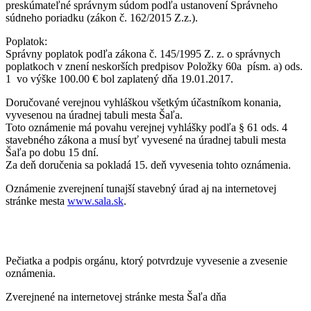
preskúmateľné správnym súdom podľa ustanovení Správneho
súdneho poriadku (zákon č. 162/2015 Z.z.).
Poplatok:
Správny poplatok podľa zákona č. 145/1995 Z. z. o správnych
poplatkoch v znení neskorších predpisov Položky 60a písm. a) ods.
1 vo výške 100.00 € bol zaplatený dňa 19.01.2017.
Doručované verejnou vyhláškou všetkým účastníkom konania,
vyvesenou na úradnej tabuli mesta Šaľa.
Toto oznámenie má povahu verejnej vyhlášky podľa § 61 ods. 4
stavebného zákona a musí byť vyvesené na úradnej tabuli mesta
Šaľa po dobu 15 dní.
Za deň doručenia sa pokladá 15. deň vyvesenia tohto oznámenia.
Oznámenie zverejnení tunajší stavebný úrad aj na internetovej
stránke mesta
www.sala.sk
.
Pečiatka a podpis orgánu, ktorý potvrdzuje vyvesenie a zvesenie
oznámenia.
Zverejnené na internetovej stránke mesta Šaľa dňa
.............................