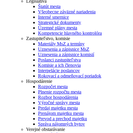
Legislatíva
Štatút mesta
Všeobecne záväzné nariadenia
Interné smernice
Strategické dokumenty
Územné plány mesta
Kompetencie hlavného kontrolóra
Zastupiteľstvo, komisie
Materiály MsZ a termíny
Uznesenia a zápisnice MsZ
Uznesenia a zápisnice komisií
Poslanci zastupiteľstva
Komisie a ich členovia
Interpelácie poslancov
Rokovací a odmeňovací poriadok
Hospodárenie
Rozpočet mesta
Plnenie rozpočtu mesta
Rozbor hospodárenia
Výročné správy mesta
Predaj majetku mesta
Prenájom majetku mesta
Prevod a prechod majetku
Správa nájomných bytov
Verejné obstarávanie