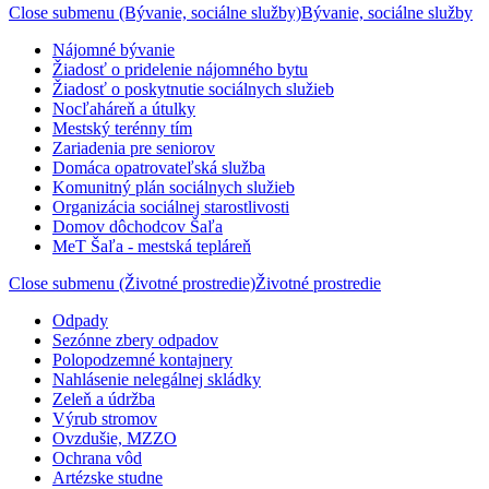
Close submenu (Bývanie, sociálne služby)
Bývanie, sociálne služby
Nájomné bývanie
Žiadosť o pridelenie nájomného bytu
Žiadosť o poskytnutie sociálnych služieb
Nocľaháreň a útulky
Mestský terénny tím
Zariadenia pre seniorov
Domáca opatrovateľská služba
Komunitný plán sociálnych služieb
Organizácia sociálnej starostlivosti
Domov dôchodcov Šaľa
MeT Šaľa - mestská tepláreň
Close submenu (Životné prostredie)
Životné prostredie
Odpady
Sezónne zbery odpadov
Polopodzemné kontajnery
Nahlásenie nelegálnej skládky
Zeleň a údržba
Výrub stromov
Ovzdušie, MZZO
Ochrana vôd
Artézske studne