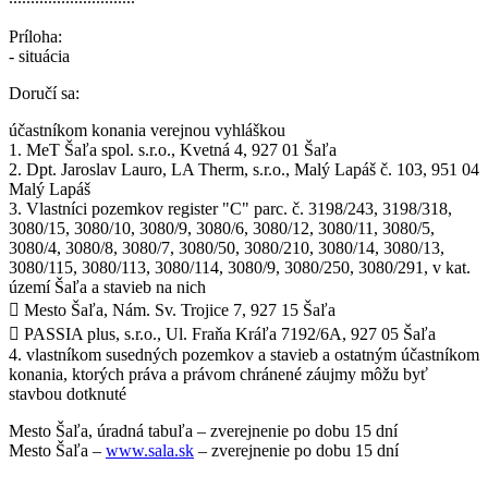
Príloha:
- situácia
Doručí sa:
účastníkom konania verejnou vyhláškou
1. MeT Šaľa spol. s.r.o., Kvetná 4, 927 01 Šaľa
2. Dpt. Jaroslav Lauro, LA Therm, s.r.o., Malý Lapáš č. 103, 951 04
Malý Lapáš
3. Vlastníci pozemkov register "C" parc. č. 3198/243, 3198/318,
3080/15, 3080/10, 3080/9, 3080/6, 3080/12, 3080/11, 3080/5,
3080/4, 3080/8, 3080/7, 3080/50, 3080/210, 3080/14, 3080/13,
3080/115, 3080/113, 3080/114, 3080/9, 3080/250, 3080/291, v kat.
území Šaľa a stavieb na nich
 Mesto Šaľa, Nám. Sv. Trojice 7, 927 15 Šaľa
 PASSIA plus, s.r.o., Ul. Fraňa Kráľa 7192/6A, 927 05 Šaľa
4. vlastníkom susedných pozemkov a stavieb a ostatným účastníkom
konania, ktorých práva a právom chránené záujmy môžu byť
stavbou dotknuté
Mesto Šaľa, úradná tabuľa – zverejnenie po dobu 15 dní
Mesto Šaľa –
www.sala.sk
– zverejnenie po dobu 15 dní