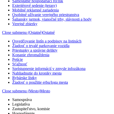
Samostatne hospodáriaci roľník
Exteriérové sedenie (terasy)
Mobilné reklamné zariadenia
Osobitné užívanie verejného priestranstva
Šaliansky jarmok, vianočné trhy, slávnosti a hody
Verejné zbierky
Close submenu (Ostatné)
Ostatné
Osvedčovanie listín a podpisov na listinách
Žiadosť o trvalé parkovanie vozidla
Priestupky a správne delikty
Konanie zhromaždenia
Petície
Sťažnosť
Sprístupnenie informácií v zmysle infozákona
Nahliadnutie do kroniky mesta
Rybárske lístky
Žiadosť o použitie erbu/loga mesta
Close submenu (Mesto)
Mesto
Samospráva
Legislatíva
Zastupiteľstvo, komisie
Hospodárenie