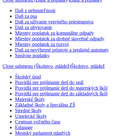
Daň z nehnuteľnosti
Daň za psa
Daň za užívanie verejného priestranstva
Daň za ubytovanie
Miestny poplatok za komunálne odpady
Miestny poplatok za drobné stavebné odpady
Miestny poplatok za rozvoj
Daň za nevýherné prístroje a predajné automaty
Správne poplatky
Close submenu (Školstvo, mládež)
Školstvo, mládež
Školský úrad
Pravidlá pre prijímanie detí do jaslí
Pravidlá pre prijímanie detí do materských škôl
Pravidlá pre prijímanie detí do základných škôl
Materské školy
Základné školy a špeciálna ZŠ
Stredné školy
Umelecké školy
Centrum voľného času
Edupage
Mestský parlament mladých