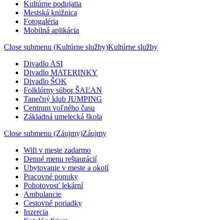
Kultúrne podujatia
Mestská knižnica
Fotogaléria
Mobilná aplikácia
Close submenu (Kultúrne služby)
Kultúrne služby
Divadlo ASI
Divadlo MATERINKY
Divadlo ŠOK
Folklórny súbor ŠAĽAN
Tanečný klub JUMPING
Centrum voľného času
Základná umelecká škola
Close submenu (Záujmy)
Záujmy
Wifi v meste zadarmo
Denné menu reštaurácií
Ubytovanie v meste a okolí
Pracovné ponuky
Pohotovosť lekární
Ambulancie
Cestovné poriadky
Inzercia