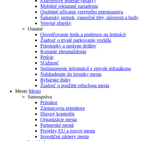
Exteriérové sedenie (terasy)
Mobilné reklamné zariadenia
Osobitné užívanie verejného priestranstva
Šaliansky jarmok, vianočné trhy, slávnosti a hody
Verejné zbierky
Ostatné
Osvedčovanie listín a podpisov na listinách
Žiadosť o trvalé parkovanie vozidla
Priestupky a správne delikty
Konanie zhromaždenia
Petície
Sťažnosť
Sprístupnenie informácií v zmysle infozákona
Nahliadnutie do kroniky mesta
Rybárske lístky
Žiadosť o použitie erbu/loga mesta
Mesto
Mesto
Samospráva
Primátor
Zástupcovia primátora
Hlavný kontrolór
Organizácie mesta
Partnerské mestá
Projekty EU a rozvoj mesta
Investičné zámery mesta