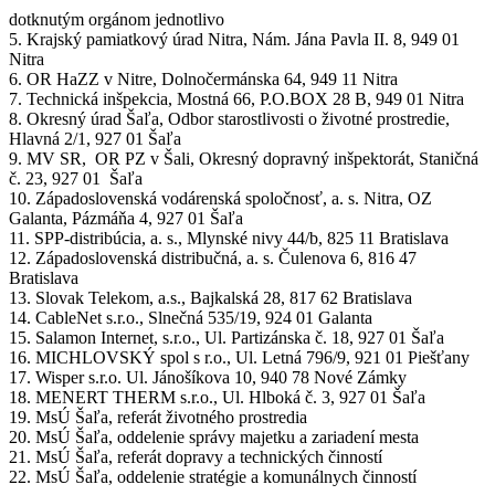
dotknutým orgánom jednotlivo
5. Krajský pamiatkový úrad Nitra, Nám. Jána Pavla II. 8, 949 01
Nitra
6. OR HaZZ v Nitre, Dolnočermánska 64, 949 11 Nitra
7. Technická inšpekcia, Mostná 66, P.O.BOX 28 B, 949 01 Nitra
8. Okresný úrad Šaľa, Odbor starostlivosti o životné prostredie,
Hlavná 2/1, 927 01 Šaľa
9. MV SR, OR PZ v Šali, Okresný dopravný inšpektorát, Staničná
č. 23, 927 01 Šaľa
10. Západoslovenská vodárenská spoločnosť, a. s. Nitra, OZ
Galanta, Pázmáňa 4, 927 01 Šaľa
11. SPP-distribúcia, a. s., Mlynské nivy 44/b, 825 11 Bratislava
12. Západoslovenská distribučná, a. s. Čulenova 6, 816 47
Bratislava
13. Slovak Telekom, a.s., Bajkalská 28, 817 62 Bratislava
14. CableNet s.r.o., Slnečná 535/19, 924 01 Galanta
15. Salamon Internet, s.r.o., Ul. Partizánska č. 18, 927 01 Šaľa
16. MICHLOVSKÝ spol s r.o., Ul. Letná 796/9, 921 01 Piešťany
17. Wisper s.r.o. Ul. Jánošíkova 10, 940 78 Nové Zámky
18. MENERT THERM s.r.o., Ul. Hlboká č. 3, 927 01 Šaľa
19. MsÚ Šaľa, referát životného prostredia
20. MsÚ Šaľa, oddelenie správy majetku a zariadení mesta
21. MsÚ Šaľa, referát dopravy a technických činností
22. MsÚ Šaľa, oddelenie stratégie a komunálnych činností