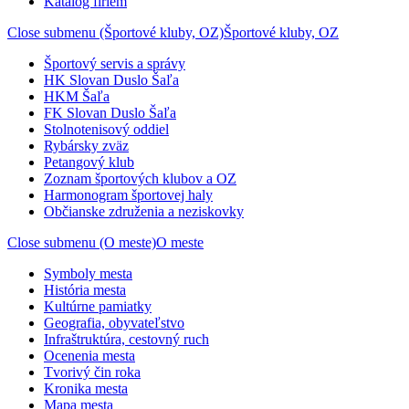
Katalóg firiem
Close submenu (Športové kluby, OZ)
Športové kluby, OZ
Športový servis a správy
HK Slovan Duslo Šaľa
HKM Šaľa
FK Slovan Duslo Šaľa
Stolnotenisový oddiel
Rybársky zväz
Petangový klub
Zoznam športových klubov a OZ
Harmonogram športovej haly
Občianske združenia a neziskovky
Close submenu (O meste)
O meste
Symboly mesta
História mesta
Kultúrne pamiatky
Geografia, obyvateľstvo
Infraštruktúra, cestovný ruch
Ocenenia mesta
Tvorivý čin roka
Kronika mesta
Mapa mesta