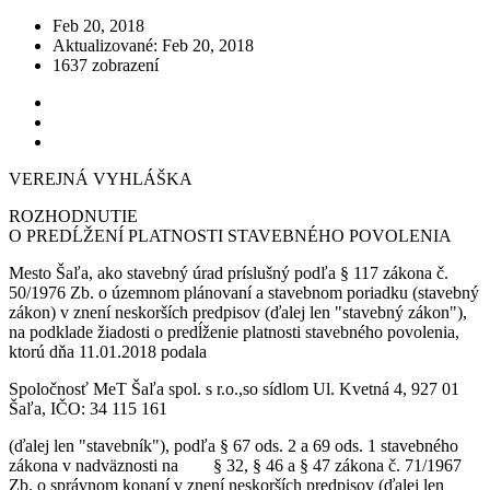
Feb 20, 2018
Aktualizované: Feb 20, 2018
1637 zobrazení
VEREJNÁ VYHLÁŠKA
ROZHODNUTIE
O PREDĹŽENÍ PLATNOSTI STAVEBNÉHO POVOLENIA
Mesto Šaľa, ako stavebný úrad príslušný podľa § 117 zákona č.
50/1976 Zb. o územnom plánovaní a stavebnom poriadku (stavebný
zákon) v znení neskorších predpisov (ďalej len "stavebný zákon"),
na podklade žiadosti o predĺženie platnosti stavebného povolenia,
ktorú dňa 11.01.2018 podala
Spoločnosť MeT Šaľa spol. s r.o.,so sídlom Ul. Kvetná 4, 927 01
Šaľa, IČO: 34 115 161
(ďalej len "stavebník"), podľa § 67 ods. 2 a 69 ods. 1 stavebného
zákona v nadväznosti na § 32, § 46 a § 47 zákona č. 71/1967
Zb. o správnom konaní v znení neskorších predpisov (ďalej len