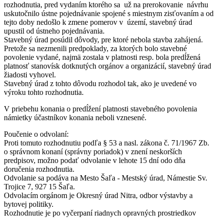
rozhodnutia, pred vydaním ktorého sa už na prerokovanie návrhu
uskutočnilo ústne pojednávanie spojené s miestnym zisťovaním a od
tejto doby nedošlo k zmene pomerov v území, stavebný úrad
upustil od ústneho pojednávania.
Stavebný úrad posúdil dôvody, pre ktoré nebola stavba zahájená.
Pretože sa nezmenili predpoklady, za ktorých bolo stavebné
povolenie vydané, najmä zostala v platnosti resp. bola predĺžená
platnosť stanovísk dotknutých orgánov a organizácií, stavebný úrad
žiadosti vyhovel.
Stavebný úrad z tohto dôvodu rozhodol tak, ako je uvedené vo
výroku tohto rozhodnutia.
V priebehu konania o predĺžení platnosti stavebného povolenia
námietky účastníkov konania neboli vznesené.
Poučenie o odvolaní:
Proti tomuto rozhodnutiu podľa § 53 a nasl. zákona č. 71/1967 Zb.
o správnom konaní (správny poriadok) v znení neskorších
predpisov, možno podať odvolanie v lehote 15 dní odo dňa
doručenia rozhodnutia.
Odvolanie sa podáva na Mesto Šaľa - Mestský úrad, Námestie Sv.
Trojice 7, 927 15 Šaľa.
Odvolacím orgánom je Okresný úrad Nitra, odbor výstavby a
bytovej politiky.
Rozhodnutie je po vyčerpaní riadnych opravných prostriedkov