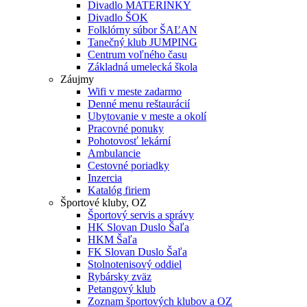
Divadlo MATERINKY
Divadlo ŠOK
Folklórny súbor ŠAĽAN
Tanečný klub JUMPING
Centrum voľného času
Základná umelecká škola
Záujmy
Wifi v meste zadarmo
Denné menu reštaurácií
Ubytovanie v meste a okolí
Pracovné ponuky
Pohotovosť lekární
Ambulancie
Cestovné poriadky
Inzercia
Katalóg firiem
Športové kluby, OZ
Športový servis a správy
HK Slovan Duslo Šaľa
HKM Šaľa
FK Slovan Duslo Šaľa
Stolnotenisový oddiel
Rybársky zväz
Petangový klub
Zoznam športových klubov a OZ