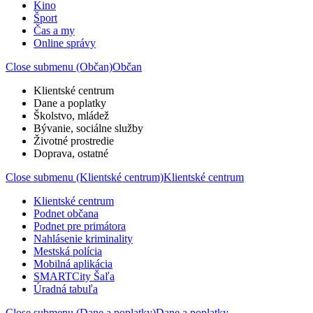
Kino
Šport
Čas a my
Online správy
Close submenu (Občan)
Občan
Klientské centrum
Dane a poplatky
Školstvo, mládež
Bývanie, sociálne služby
Životné prostredie
Doprava, ostatné
Close submenu (Klientské centrum)
Klientské centrum
Klientské centrum
Podnet občana
Podnet pre primátora
Nahlásenie kriminality
Mestská polícia
Mobilná aplikácia
SMARTCity Šaľa
Úradná tabuľa
Close submenu (Dane a poplatky)
Dane a poplatky