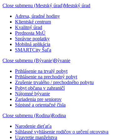
Close submenu (Mestský úrad)
Mestský úrad
Adresa, úradné hodiny
Klientské centrum
Kvalitný úrad
Prednosta MsÚ
Správne poplatky
Mobilná aplikácia
SMARTCity Šaľa
Close submenu (Bývanie)
Bývanie
Prihlásenie na trvalý pobyt
Prihlásenie na prechodný pobyt
Zrušenie trvalého / prechodného pobytu
Pobyt občana v zahraničí
Nájomné bývanie
Zariadenia pre seniorov
Súpisné a orientačné čísla
Close submenu (Rodina)
Rodina
Narodenie dieťaťa
Súhlasné vyhlásenie rodičov o určení otcovstva
Uzavretie manželstva