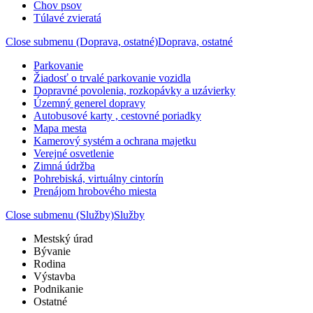
Chov psov
Túlavé zvieratá
Close submenu (Doprava, ostatné)
Doprava, ostatné
Parkovanie
Žiadosť o trvalé parkovanie vozidla
Dopravné povolenia, rozkopávky a uzávierky
Územný generel dopravy
Autobusové karty , cestovné poriadky
Mapa mesta
Kamerový systém a ochrana majetku
Verejné osvetlenie
Zimná údržba
Pohrebiská, virtuálny cintorín
Prenájom hrobového miesta
Close submenu (Služby)
Služby
Mestský úrad
Bývanie
Rodina
Výstavba
Podnikanie
Ostatné