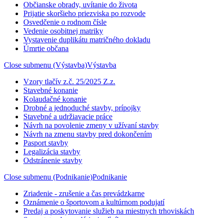
Občianske obrady, uvítanie do života
Prijatie skoršieho priezviska po rozvode
Osvedčenie o rodnom čísle
Vedenie osobitnej matriky
Vystavenie duplikátu matričného dokladu
Úmrtie občana
Close submenu (Výstavba)
Výstavba
Vzory tlačív z.č. 25/2025 Z.z.
Stavebné konanie
Kolaudačné konanie
Drobné a jednoduché stavby, prípojky
Stavebné a udržiavacie práce
Návrh na povolenie zmeny v užívaní stavby
Návrh na zmenu stavby pred dokončením
Pasport stavby
Legalizácia stavby
Odstránenie stavby
Close submenu (Podnikanie)
Podnikanie
Zriadenie - zrušenie a čas prevádzkarne
Oznámenie o športovom a kultúrnom podujatí
Predaj a poskytovanie služieb na miestnych trhoviskách