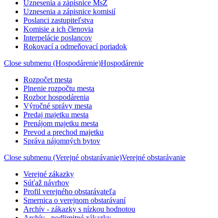
Uznesenia a zápisnice MsZ
Uznesenia a zápisnice komisií
Poslanci zastupiteľstva
Komisie a ich členovia
Interpelácie poslancov
Rokovací a odmeňovací poriadok
Close submenu (Hospodárenie)
Hospodárenie
Rozpočet mesta
Plnenie rozpočtu mesta
Rozbor hospodárenia
Výročné správy mesta
Predaj majetku mesta
Prenájom majetku mesta
Prevod a prechod majetku
Správa nájomných bytov
Close submenu (Verejné obstarávanie)
Verejné obstarávanie
Verejné zákazky
Súťaž návrhov
Profil verejného obstarávateľa
Smernica o verejnom obstarávaní
Archív - zákazky s nízkou hodnotou
Archív - podlimitné zákazky