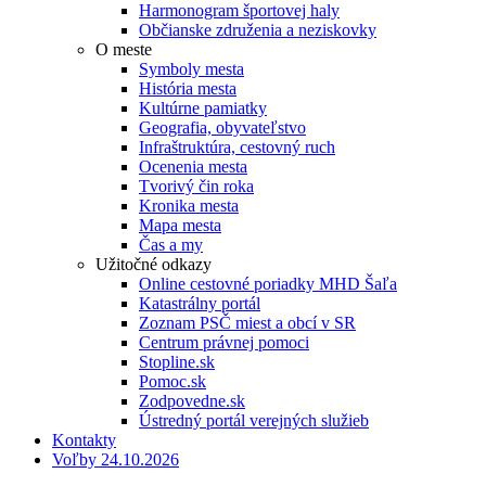
Harmonogram športovej haly
Občianske združenia a neziskovky
O meste
Symboly mesta
História mesta
Kultúrne pamiatky
Geografia, obyvateľstvo
Infraštruktúra, cestovný ruch
Ocenenia mesta
Tvorivý čin roka
Kronika mesta
Mapa mesta
Čas a my
Užitočné odkazy
Online cestovné poriadky MHD Šaľa
Katastrálny portál
Zoznam PSČ miest a obcí v SR
Centrum právnej pomoci
Stopline.sk
Pomoc.sk
Zodpovedne.sk
Ústredný portál verejných služieb
Kontakty
Voľby 24.10.2026