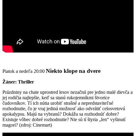
Niekto klope na dvere
Piatok a nedeľa 20:00
Žáner: Thriller
Prázdniny na chate uprostred lesov nezačnú pre jedno malé dievča a
jej rodičia najlepšie, keď sa stanú rukojemníkmi štvorice
čudovníkov. Tí ich nútia urobiť strašné a nepredstaviteľné
rozhodnutie, čo je vraj jediná možnosť ako odvrátiť celosvetovú
apokalypsu. Majú na vybranú? Dokážu sa rozhodnúť dobre?
Existuje vôbec dobré rozhodnutie? Nie sú tí štyria „len“ vyšinutí
magori? (zdroj: Cinemart)