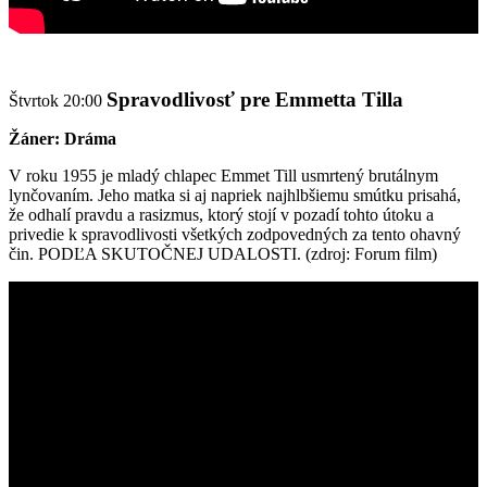
Spravodlivosť pre Emmetta Tilla
Štvrtok 20:00
Žáner: Dráma
V roku 1955 je mladý chlapec Emmet Till usmrtený brutálnym
lynčovaním. Jeho matka si aj napriek najhlbšiemu smútku prisahá,
že odhalí pravdu a rasizmus, ktorý stojí v pozadí tohto útoku a
privedie k spravodlivosti všetkých zodpovedných za tento ohavný
čin. PODĽA SKUTOČNEJ UDALOSTI. (zdroj: Forum film)