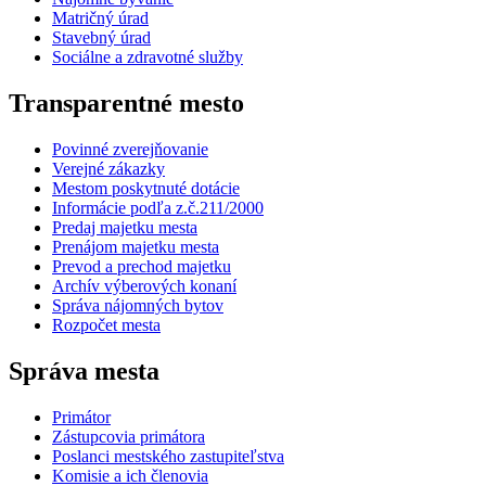
Matričný úrad
Stavebný úrad
Sociálne a zdravotné služby
Transparentné mesto
Povinné zverejňovanie
Verejné zákazky
Mestom poskytnuté dotácie
Informácie podľa z.č.211/2000
Predaj majetku mesta
Prenájom majetku mesta
Prevod a prechod majetku
Archív výberových konaní
Správa nájomných bytov
Rozpočet mesta
Správa mesta
Primátor
Zástupcovia primátora
Poslanci mestského zastupiteľstva
Komisie a ich členovia