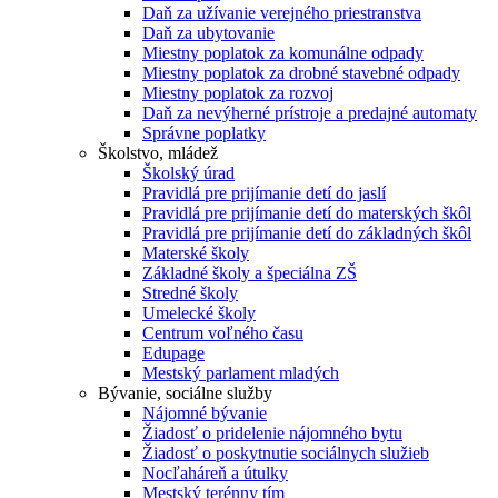
Daň za užívanie verejného priestranstva
Daň za ubytovanie
Miestny poplatok za komunálne odpady
Miestny poplatok za drobné stavebné odpady
Miestny poplatok za rozvoj
Daň za nevýherné prístroje a predajné automaty
Správne poplatky
Školstvo, mládež
Školský úrad
Pravidlá pre prijímanie detí do jaslí
Pravidlá pre prijímanie detí do materských škôl
Pravidlá pre prijímanie detí do základných škôl
Materské školy
Základné školy a špeciálna ZŠ
Stredné školy
Umelecké školy
Centrum voľného času
Edupage
Mestský parlament mladých
Bývanie, sociálne služby
Nájomné bývanie
Žiadosť o pridelenie nájomného bytu
Žiadosť o poskytnutie sociálnych služieb
Nocľaháreň a útulky
Mestský terénny tím