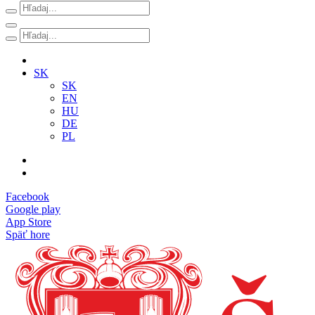
SK
SK
EN
HU
DE
PL
Facebook
Google play
App Store
Späť hore