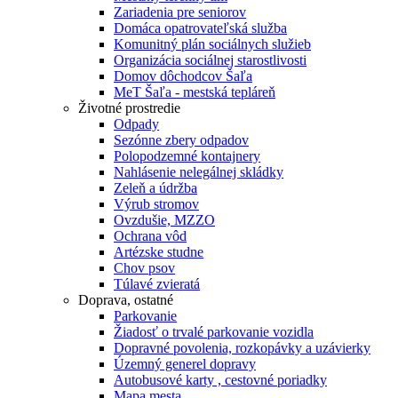
Zariadenia pre seniorov
Domáca opatrovateľská služba
Komunitný plán sociálnych služieb
Organizácia sociálnej starostlivosti
Domov dôchodcov Šaľa
MeT Šaľa - mestská tepláreň
Životné prostredie
Odpady
Sezónne zbery odpadov
Polopodzemné kontajnery
Nahlásenie nelegálnej skládky
Zeleň a údržba
Výrub stromov
Ovzdušie, MZZO
Ochrana vôd
Artézske studne
Chov psov
Túlavé zvieratá
Doprava, ostatné
Parkovanie
Žiadosť o trvalé parkovanie vozidla
Dopravné povolenia, rozkopávky a uzávierky
Územný generel dopravy
Autobusové karty , cestovné poriadky
Mapa mesta