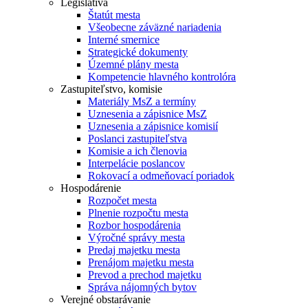
Legislatíva
Štatút mesta
Všeobecne záväzné nariadenia
Interné smernice
Strategické dokumenty
Územné plány mesta
Kompetencie hlavného kontrolóra
Zastupiteľstvo, komisie
Materiály MsZ a termíny
Uznesenia a zápisnice MsZ
Uznesenia a zápisnice komisií
Poslanci zastupiteľstva
Komisie a ich členovia
Interpelácie poslancov
Rokovací a odmeňovací poriadok
Hospodárenie
Rozpočet mesta
Plnenie rozpočtu mesta
Rozbor hospodárenia
Výročné správy mesta
Predaj majetku mesta
Prenájom majetku mesta
Prevod a prechod majetku
Správa nájomných bytov
Verejné obstarávanie