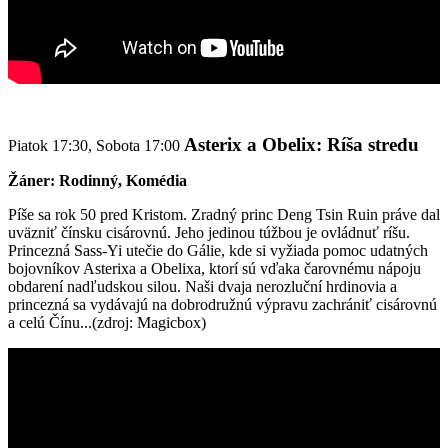
Asterix a Obelix: Ríša stredu
Piatok 17:30, Sobota 17:00
Žáner: Rodinný, Komédia
Píše sa rok 50 pred Kristom. Zradný princ Deng Tsin Ruin práve dal
uväzniť čínsku cisárovnú. Jeho jedinou túžbou je ovládnuť ríšu.
Princezná Sass-Yi utečie do Gálie, kde si vyžiada pomoc udatných
bojovníkov Asterixa a Obelixa, ktorí sú vďaka čarovnému nápoju
obdarení nadľudskou silou. Naši dvaja nerozluční hrdinovia a
princezná sa vydávajú na dobrodružnú výpravu zachrániť cisárovnú
a celú Čínu...(zdroj: Magicbox)