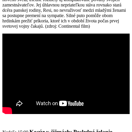
zamestnávateľov. Jej úhlavnou nepriateľkou stáva rovnako stará
dcéra panskej rodiny, Resi, no nevraživosť medzi mladými ženami
sa postupne premení na sympatie. Silné puto pomôže obom
hrdinkám prežiť príkoria, ktoré ich v období života počas prvej
svetovej vojny čakajú. (zdroj: Continental film)
Kocúr v čižmách: Posledné želanie