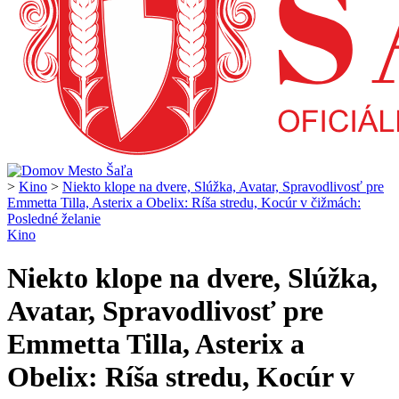
>
Kino
>
Niekto klope na dvere, Slúžka, Avatar, Spravodlivosť pre
Emmetta Tilla, Asterix a Obelix: Ríša stredu, Kocúr v čižmách:
Posledné želanie
Kino
Niekto klope na dvere, Slúžka,
Avatar, Spravodlivosť pre
Emmetta Tilla, Asterix a
Obelix: Ríša stredu, Kocúr v