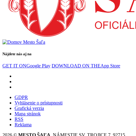
Nájdete nás aj na
GET IT ON
Google Play
DOWNLOAD ON THE
App Store
GDPR
Vyhlásenie o prístupnosti
Grafická verzia
Mapa stránok
RSS
Reklama
2026 ©
MESTO ŠAĽA
, NÁMESTIE SV. TROJICE 7, 92715