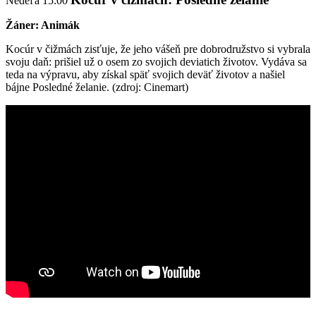
Nedeľa 15:00
Žáner: Animák
Kocúr v čižmách zisťuje, že jeho vášeň pre dobrodružstvo si vybrala
svoju daň: prišiel už o osem zo svojich deviatich životov. Vydáva sa
teda na výpravu, aby získal späť svojich deväť životov a našiel
bájne Posledné želanie. (zdroj: Cinemart)