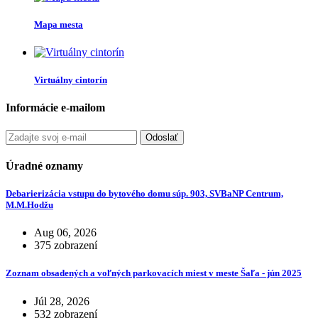
Mapa mesta
Virtuálny cintorín
Informácie e-mailom
Odoslať
Úradné oznamy
Debarierizácia vstupu do bytového domu súp. 903, SVBaNP Centrum,
M.M.Hodžu
Aug 06, 2026
375 zobrazení
Zoznam obsadených a voľných parkovacích miest v meste Šaľa - jún 2025
Júl 28, 2026
532 zobrazení