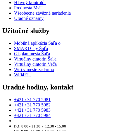
Hlavný kontrolór
Prednosta MsÚ
Všeobecne záväzné nariadenia
Úradné oznamy
Užitočné služby
Mobilná aplikácia Šaľa o+
SMARTCity Šaľa
Gisplan mesta Šaľa
Virtuálny cintorín Šaľa
Virtuálny cintorín Veča
Wifi v meste zadarmo
Wifi4EU
Úradné hodiny, kontakt
+421 / 31 770 5981
+421 / 31 770 5982
+421 / 31 770 5983
+421 / 31 770 5984
PO:
8.00 - 11.30 / 12.30 - 15.00