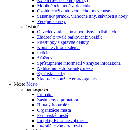
Exteriérové sedenie (terasy)
Mobilné reklamné zariadenia
Osobitné užívanie verejného priestranstva
Šaliansky jarmok, vianočné trhy, slávnosti a hody
Verejné zbierky
Ostatné
Osvedčovanie listín a podpisov na listinách
Žiadosť o trvalé parkovanie vozidla
Priestupky a správne delikty
Konanie zhromaždenia
Petície
Sťažnosť
Sprístupnenie informácií v zmysle infozákona
Nahliadnutie do kroniky mesta
Rybárske lístky
Žiadosť o použitie erbu/loga mesta
Mesto
Mesto
Samospráva
Primátor
Zástupcovia primátora
Hlavný kontrolór
Organizácie mesta
Partnerské mestá
Projekty EU a rozvoj mesta
Investičné zámery mesta