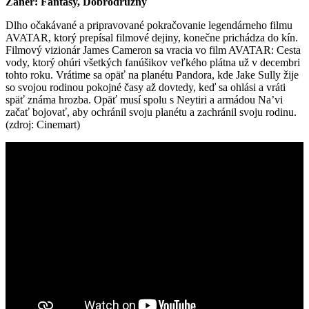
Žáner: Fantasy, Dobrodružný
Dlho očakávané a pripravované pokračovanie legendárneho filmu
AVATAR, ktorý prepísal filmové dejiny, konečne prichádza do kín.
Filmový vizionár James Cameron sa vracia vo film AVATAR: Cesta
vody, ktorý ohúri všetkých fanúšikov veľkého plátna už v decembri
tohto roku. Vrátime sa opäť na planétu Pandora, kde Jake Sully žije
so svojou rodinou pokojné časy až dovtedy, keď sa ohlási a vráti
späť známa hrozba. Opäť musí spolu s Neytiri a armádou Na’vi
začať bojovať, aby ochránil svoju planétu a zachránil svoju rodinu.
(zdroj: Cinemart)