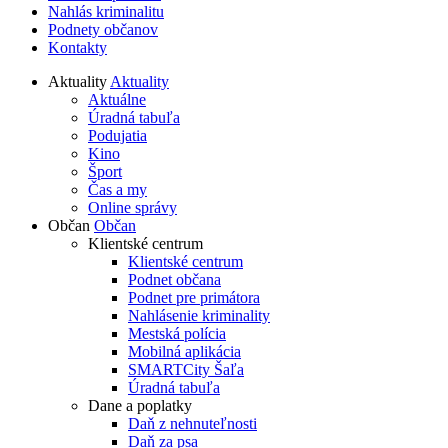
Nahlás kriminalitu
Podnety občanov
Kontakty
Aktuality
Aktuality
Aktuálne
Úradná tabuľa
Podujatia
Kino
Šport
Čas a my
Online správy
Občan
Občan
Klientské centrum
Klientské centrum
Podnet občana
Podnet pre primátora
Nahlásenie kriminality
Mestská polícia
Mobilná aplikácia
SMARTCity Šaľa
Úradná tabuľa
Dane a poplatky
Daň z nehnuteľnosti
Daň za psa