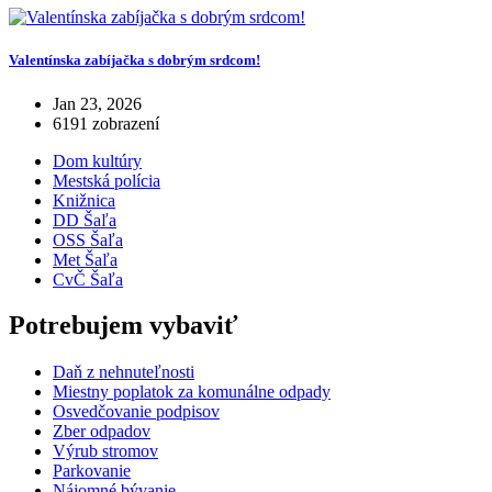
Valentínska zabíjačka s dobrým srdcom!
Jan 23, 2026
6191 zobrazení
Dom kultúry
Mestská polícia
Knižnica
DD Šaľa
OSS Šaľa
Met Šaľa
CvČ Šaľa
Potrebujem vybaviť
Daň z nehnuteľnosti
Miestny poplatok za komunálne odpady
Osvedčovanie podpisov
Zber odpadov
Výrub stromov
Parkovanie
Nájomné bývanie