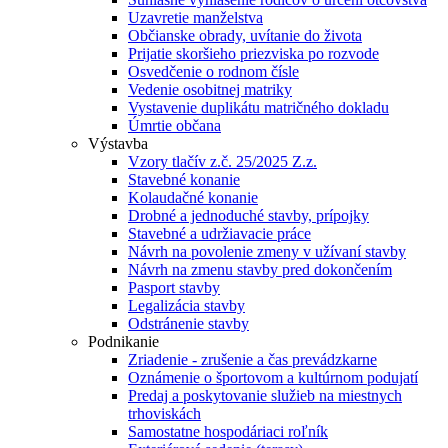
Uzavretie manželstva
Občianske obrady, uvítanie do života
Prijatie skoršieho priezviska po rozvode
Osvedčenie o rodnom čísle
Vedenie osobitnej matriky
Vystavenie duplikátu matričného dokladu
Úmrtie občana
Výstavba
Vzory tlačív z.č. 25/2025 Z.z.
Stavebné konanie
Kolaudačné konanie
Drobné a jednoduché stavby, prípojky
Stavebné a udržiavacie práce
Návrh na povolenie zmeny v užívaní stavby
Návrh na zmenu stavby pred dokončením
Pasport stavby
Legalizácia stavby
Odstránenie stavby
Podnikanie
Zriadenie - zrušenie a čas prevádzkarne
Oznámenie o športovom a kultúrnom podujatí
Predaj a poskytovanie služieb na miestnych
trhoviskách
Samostatne hospodáriaci roľník