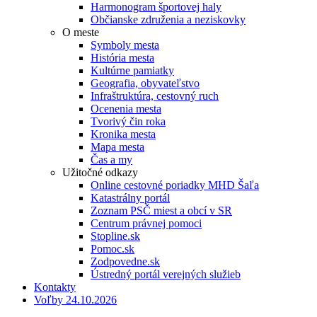
Harmonogram športovej haly
Občianske združenia a neziskovky
O meste
Symboly mesta
História mesta
Kultúrne pamiatky
Geografia, obyvateľstvo
Infraštruktúra, cestovný ruch
Ocenenia mesta
Tvorivý čin roka
Kronika mesta
Mapa mesta
Čas a my
Užitočné odkazy
Online cestovné poriadky MHD Šaľa
Katastrálny portál
Zoznam PSČ miest a obcí v SR
Centrum právnej pomoci
Stopline.sk
Pomoc.sk
Zodpovedne.sk
Ústredný portál verejných služieb
Kontakty
Voľby 24.10.2026