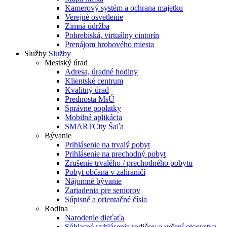
Kamerový systém a ochrana majetku
Verejné osvetlenie
Zimná údržba
Pohrebiská, virtuálny cintorín
Prenájom hrobového miesta
Služby
Služby
Mestský úrad
Adresa, úradné hodiny
Klientské centrum
Kvalitný úrad
Prednosta MsÚ
Správne poplatky
Mobilná aplikácia
SMARTCity Šaľa
Bývanie
Prihlásenie na trvalý pobyt
Prihlásenie na prechodný pobyt
Zrušenie trvalého / prechodného pobytu
Pobyt občana v zahraničí
Nájomné bývanie
Zariadenia pre seniorov
Súpisné a orientačné čísla
Rodina
Narodenie dieťaťa
Súhlasné vyhlásenie rodičov o určení otcovstva