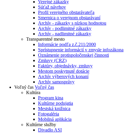
Verejné zákazky
Súťaž návrhov
Profil verejného obstarávateľa
Smernica o verejnom obstarávaní
Archív - zákazky s nízkou hodnotou
Archív - podlimitné zákazky
Archív - nadlimitné zákazky
Transparentné mesto
Informácie podľa z.č.211/2000
Sprístupnenie informácií v zmysle infozákona
Oznámenie protispoločenskej činnosti
Zmluvy (CRZ)
Faktúry, objednávky, zmluvy
Mestom poskytnuté dotácie
Archív výberových konaní
Archív samosprávy
Voľný čas
Voľný čas
Kultúra
Program kina
Kultúrne podujatia
Mestská knižnica
Fotogaléria
Mobilná aplikácia
Kultúrne služby
Divadlo ASI