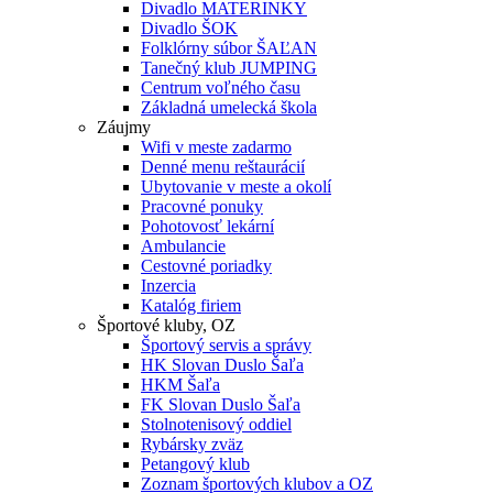
Divadlo MATERINKY
Divadlo ŠOK
Folklórny súbor ŠAĽAN
Tanečný klub JUMPING
Centrum voľného času
Základná umelecká škola
Záujmy
Wifi v meste zadarmo
Denné menu reštaurácií
Ubytovanie v meste a okolí
Pracovné ponuky
Pohotovosť lekární
Ambulancie
Cestovné poriadky
Inzercia
Katalóg firiem
Športové kluby, OZ
Športový servis a správy
HK Slovan Duslo Šaľa
HKM Šaľa
FK Slovan Duslo Šaľa
Stolnotenisový oddiel
Rybársky zväz
Petangový klub
Zoznam športových klubov a OZ