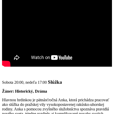
Slúžka
Sobota 20:00, nedeľa 17:00
Žáner: Historický, Dráma
Hlavnou hrdinkou je pätnásťročná Anka, ktorá prichádza pracovať
ako slúžka do pražskej vily vysokopostavenej rakúsko-uhorskej
rodiny. Anka s pomocou zvyšného služobníctva spoznáva pravidlá
nového sveta, triedne rozdiely aj komplikované povahy svojich