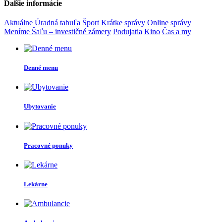
Ďalšie informácie
Aktuálne
Úradná tabuľa
Šport
Krátke správy
Online správy
Meníme Šaľu – investičné zámery
Podujatia
Kino
Čas a my
Denné menu
Ubytovanie
Pracovné ponuky
Lekárne