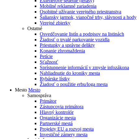
Exteriérové sedenie (terasy)
Mobilné reklamné zariadenia
Osobitné užívanie verejného priestranstva
Šaliansky jarmok, vianočné trhy, slávnosti a hody
Verejné zbierky
Ostatné
Osvedčovanie listín a podpisov na listinách
Žiadosť o trvalé parkovanie vozidla
Priestupky a správne delikty
Konanie zhromaždenia
Petície
Sťažnosť
Sprístupnenie informácií v zmysle infozákona
Nahliadnutie do kroniky mesta
Rybárske lístky
Žiadosť o použitie erbu/loga mesta
Mesto
Mesto
Samospráva
Primátor
Zástupcovia primátora
Hlavný kontrolór
Organizácie mesta
Partnerské mestá
Projekty EU a rozvoj mesta
Investičné zámery mesta