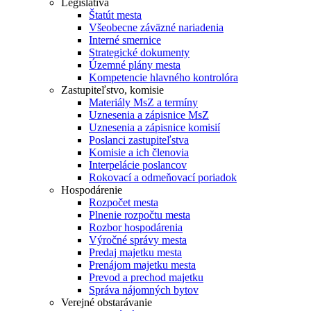
Legislatíva
Štatút mesta
Všeobecne záväzné nariadenia
Interné smernice
Strategické dokumenty
Územné plány mesta
Kompetencie hlavného kontrolóra
Zastupiteľstvo, komisie
Materiály MsZ a termíny
Uznesenia a zápisnice MsZ
Uznesenia a zápisnice komisií
Poslanci zastupiteľstva
Komisie a ich členovia
Interpelácie poslancov
Rokovací a odmeňovací poriadok
Hospodárenie
Rozpočet mesta
Plnenie rozpočtu mesta
Rozbor hospodárenia
Výročné správy mesta
Predaj majetku mesta
Prenájom majetku mesta
Prevod a prechod majetku
Správa nájomných bytov
Verejné obstarávanie