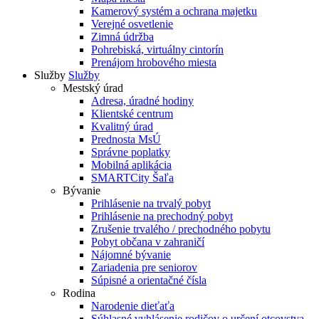
Kamerový systém a ochrana majetku
Verejné osvetlenie
Zimná údržba
Pohrebiská, virtuálny cintorín
Prenájom hrobového miesta
Služby
Služby
Mestský úrad
Adresa, úradné hodiny
Klientské centrum
Kvalitný úrad
Prednosta MsÚ
Správne poplatky
Mobilná aplikácia
SMARTCity Šaľa
Bývanie
Prihlásenie na trvalý pobyt
Prihlásenie na prechodný pobyt
Zrušenie trvalého / prechodného pobytu
Pobyt občana v zahraničí
Nájomné bývanie
Zariadenia pre seniorov
Súpisné a orientačné čísla
Rodina
Narodenie dieťaťa
Súhlasné vyhlásenie rodičov o určení otcovstva