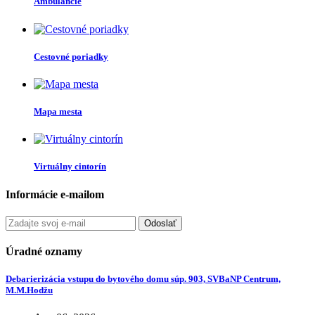
Ambulancie
Cestovné poriadky
Mapa mesta
Virtuálny cintorín
Informácie e-mailom
Odoslať
Úradné oznamy
Debarierizácia vstupu do bytového domu súp. 903, SVBaNP Centrum,
M.M.Hodžu