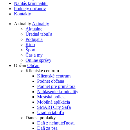
Nahlás kriminalitu
Podnety občanov
Kontakty
Aktuality
Aktuality
Aktuálne
Úradná tabuľa
Podujatia
Kino
Šport
Čas a my
Online správy
Občan
Občan
Klientské centrum
Klientské centrum
Podnet občana
Podnet pre primátora
Nahlásenie kriminality
Mestská polícia
Mobilná aplikácia
SMARTCity Šaľa
Úradná tabuľa
Dane a poplatky
Daň z nehnuteľnosti
Daň za psa