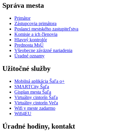
Správa mesta
Primátor
Zástupcovia primátora
Poslanci mestského zastupiteľstva
Komisie a ich členovia
Hlavný kontrolór
Prednosta MsÚ
Všeobecne záväzné nariadenia
Úradné oznamy
Užitočné služby
Mobilná aplikácia Šaľa o+
SMARTCity Šaľa
Gisplan mesta Šaľa
Virtuálny cintorín Šaľa
Virtuálny cintorín Veča
Wifi v meste zadarmo
Wifi4EU
Úradné hodiny, kontakt