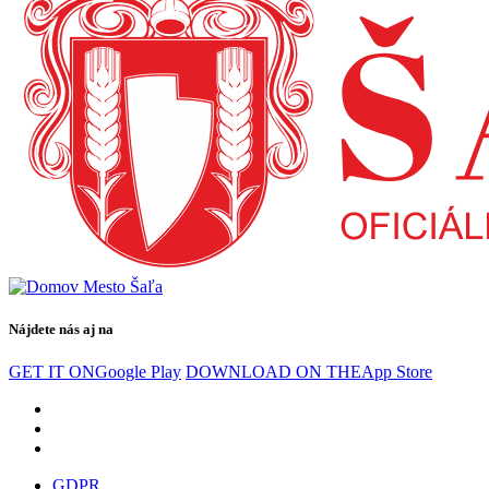
Nájdete nás aj na
GET IT ON
Google Play
DOWNLOAD ON THE
App Store
GDPR