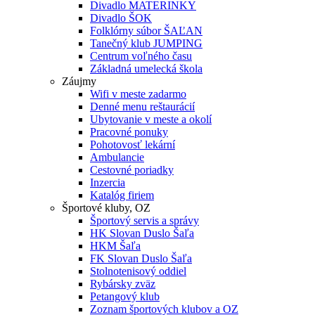
Divadlo MATERINKY
Divadlo ŠOK
Folklórny súbor ŠAĽAN
Tanečný klub JUMPING
Centrum voľného času
Základná umelecká škola
Záujmy
Wifi v meste zadarmo
Denné menu reštaurácií
Ubytovanie v meste a okolí
Pracovné ponuky
Pohotovosť lekární
Ambulancie
Cestovné poriadky
Inzercia
Katalóg firiem
Športové kluby, OZ
Športový servis a správy
HK Slovan Duslo Šaľa
HKM Šaľa
FK Slovan Duslo Šaľa
Stolnotenisový oddiel
Rybársky zväz
Petangový klub
Zoznam športových klubov a OZ