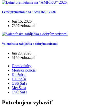
Letné premietanie na "AMFÍKU" 2026
Jún 15, 2026
7897 zobrazení
Valentínska zabíjačka s dobrým srdcom!
Jan 23, 2026
6159 zobrazení
Dom kultúry
Mestská polícia
Knižnica
DD Šaľa
OSS Šaľa
Met Šaľa
CvČ Šaľa
Potrebujem vybaviť