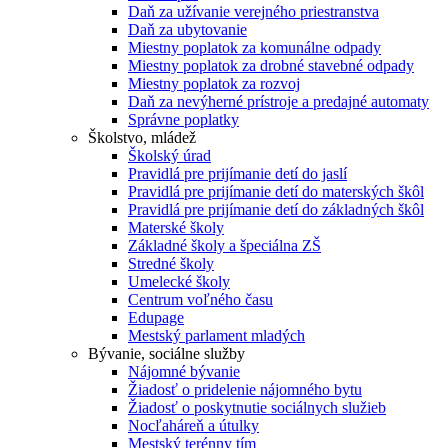
Daň za užívanie verejného priestranstva
Daň za ubytovanie
Miestny poplatok za komunálne odpady
Miestny poplatok za drobné stavebné odpady
Miestny poplatok za rozvoj
Daň za nevýherné prístroje a predajné automaty
Správne poplatky
Školstvo, mládež
Školský úrad
Pravidlá pre prijímanie detí do jaslí
Pravidlá pre prijímanie detí do materských škôl
Pravidlá pre prijímanie detí do základných škôl
Materské školy
Základné školy a špeciálna ZŠ
Stredné školy
Umelecké školy
Centrum voľného času
Edupage
Mestský parlament mladých
Bývanie, sociálne služby
Nájomné bývanie
Žiadosť o pridelenie nájomného bytu
Žiadosť o poskytnutie sociálnych služieb
Nocľaháreň a útulky
Mestský terénny tím