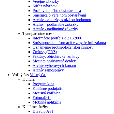
Verejné zákazky
Súťaž návrhov
Profil verejného obstarávateľa
Smernica o verejnom obstarávaní
Archív - zákazky s nízkou hodnotou
Archív - podlimitné zákazky
Archív - nadlimitné zákazky
Transparentné mesto
Informácie podľa z.č.211/2000
Sprístupnenie informácií v zmysle infozákona
Oznámenie protispoločenskej činnosti
Zmluvy (CRZ)
Faktúry, objednávky, zmluvy
Mestom poskytnuté dotácie
Archív výberových konaní
Archív samosprávy
Voľný čas
Voľný čas
Kultúra
Program kina
Kultúrne podujatia
Mestská knižnica
Fotogaléria
Mobilná aplikácia
Kultúrne služby
Divadlo ASI