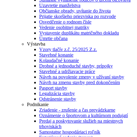
Uzavretie manželstva
Občianske obrady, uvítanie do života
Prijatie skoršieho priezviska po rozvode
Osvedčenie o rodnom čísle
Vedenie osobitnej matriky
Vystavenie duplikátu matričného dokladu
Úmrtie občana
Výstavba
Vzory tlačív z.č. 25/2025 Z.z.
Stavebné konanie
Kolaudačné konanie
Drobné a jednoduché stavby, prípojky
Stavebné a udržiavacie práce
Návrh na povolenie zmeny v užívaní stavby
Návrh na zmenu stavby pred dokončením
Pasport stavby
Legalizácia stavby
Odstránenie stavby
Podnikanie
Zriadenie - zrušenie a čas prevádzkarne
Oznámenie o športovom a kultúrnom podujatí
Predaj a poskytovanie služieb na miestnych
trhoviskách
Samostatne hospodáriaci roľník