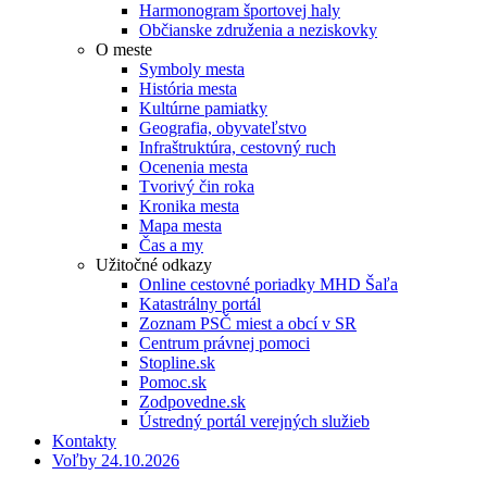
Harmonogram športovej haly
Občianske združenia a neziskovky
O meste
Symboly mesta
História mesta
Kultúrne pamiatky
Geografia, obyvateľstvo
Infraštruktúra, cestovný ruch
Ocenenia mesta
Tvorivý čin roka
Kronika mesta
Mapa mesta
Čas a my
Užitočné odkazy
Online cestovné poriadky MHD Šaľa
Katastrálny portál
Zoznam PSČ miest a obcí v SR
Centrum právnej pomoci
Stopline.sk
Pomoc.sk
Zodpovedne.sk
Ústredný portál verejných služieb
Kontakty
Voľby 24.10.2026