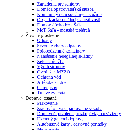
Zariadenia pre seniorov
Domáca opatrovateľská služba
Komunitný plán sociálnych služieb
Organizácia sociálnej starostlivosti
Domov dôchodcov Šaľa
MeT Šaľa - mestská tepláreň
Životné prostredie
Odpady
Sezónne zbery odpadov
Polopodzemné kontajnery
Nahlásenie nelegálnej skládky
Zeleň a údržba
Výrub stromov
Ovzdušie, MZZO
Ochrana vôd
Artézske studne
Chov psov
Túlavé zvieratá
Doprava, ostatné
Parkovanie
Žiadosť o trvalé parkovanie vozidla
Dopravné povolenia, rozkopávky a uzávierky
Územný generel dopravy
Autobusové karty , cestovné poriadky
Mapa mesta