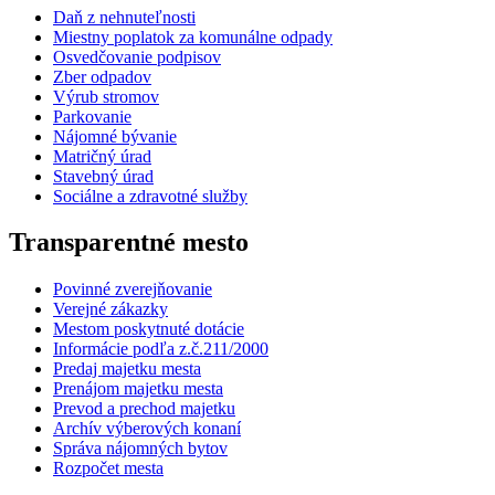
Daň z nehnuteľnosti
Miestny poplatok za komunálne odpady
Osvedčovanie podpisov
Zber odpadov
Výrub stromov
Parkovanie
Nájomné bývanie
Matričný úrad
Stavebný úrad
Sociálne a zdravotné služby
Transparentné mesto
Povinné zverejňovanie
Verejné zákazky
Mestom poskytnuté dotácie
Informácie podľa z.č.211/2000
Predaj majetku mesta
Prenájom majetku mesta
Prevod a prechod majetku
Archív výberových konaní
Správa nájomných bytov
Rozpočet mesta