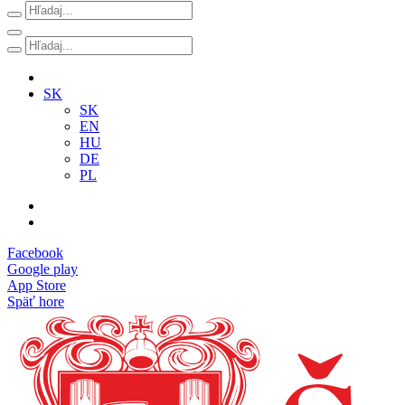
SK
SK
EN
HU
DE
PL
Facebook
Google play
App Store
Späť hore