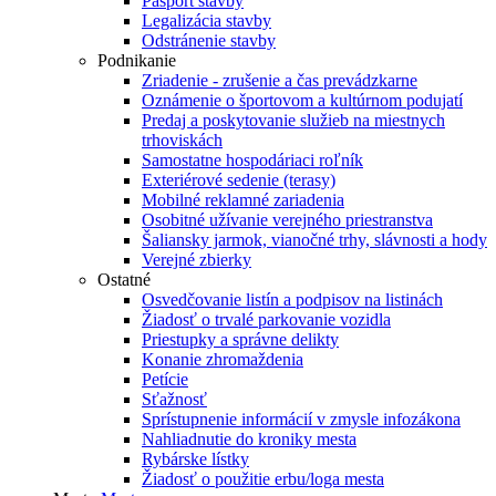
Pasport stavby
Legalizácia stavby
Odstránenie stavby
Podnikanie
Zriadenie - zrušenie a čas prevádzkarne
Oznámenie o športovom a kultúrnom podujatí
Predaj a poskytovanie služieb na miestnych
trhoviskách
Samostatne hospodáriaci roľník
Exteriérové sedenie (terasy)
Mobilné reklamné zariadenia
Osobitné užívanie verejného priestranstva
Šaliansky jarmok, vianočné trhy, slávnosti a hody
Verejné zbierky
Ostatné
Osvedčovanie listín a podpisov na listinách
Žiadosť o trvalé parkovanie vozidla
Priestupky a správne delikty
Konanie zhromaždenia
Petície
Sťažnosť
Sprístupnenie informácií v zmysle infozákona
Nahliadnutie do kroniky mesta
Rybárske lístky
Žiadosť o použitie erbu/loga mesta