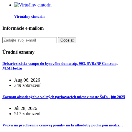
Virtuálny cintorín
Informácie e-mailom
Odoslať
Úradné oznamy
Debarierizácia vstupu do bytového domu súp. 903, SVBaNP Centrum,
M.M.Hodžu
Aug 06, 2026
349 zobrazení
Zoznam obsadených a voľných parkovacích miest v meste Šaľa - jún 2025
Júl 28, 2026
517 zobrazení
Výzva na predloženie cenovej ponuky na krátkodobý podnájom medzi…