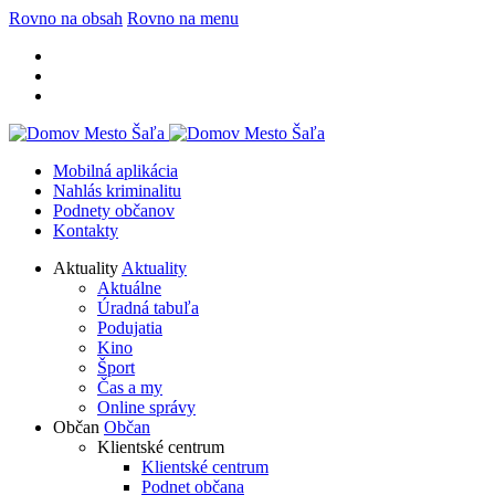
Rovno na obsah
Rovno na menu
Mobilná aplikácia
Nahlás kriminalitu
Podnety občanov
Kontakty
Aktuality
Aktuality
Aktuálne
Úradná tabuľa
Podujatia
Kino
Šport
Čas a my
Online správy
Občan
Občan
Klientské centrum
Klientské centrum
Podnet občana