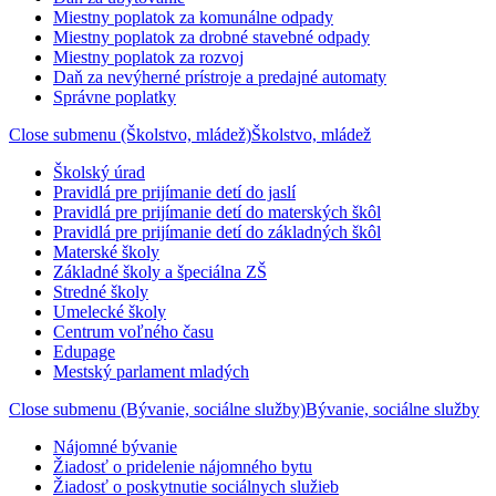
Miestny poplatok za komunálne odpady
Miestny poplatok za drobné stavebné odpady
Miestny poplatok za rozvoj
Daň za nevýherné prístroje a predajné automaty
Správne poplatky
Close submenu (Školstvo, mládež)
Školstvo, mládež
Školský úrad
Pravidlá pre prijímanie detí do jaslí
Pravidlá pre prijímanie detí do materských škôl
Pravidlá pre prijímanie detí do základných škôl
Materské školy
Základné školy a špeciálna ZŠ
Stredné školy
Umelecké školy
Centrum voľného času
Edupage
Mestský parlament mladých
Close submenu (Bývanie, sociálne služby)
Bývanie, sociálne služby
Nájomné bývanie
Žiadosť o pridelenie nájomného bytu
Žiadosť o poskytnutie sociálnych služieb