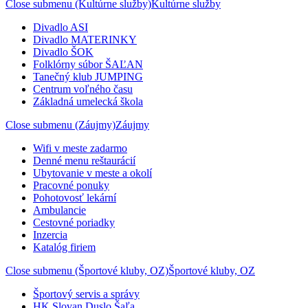
Close submenu (Kultúrne služby)
Kultúrne služby
Divadlo ASI
Divadlo MATERINKY
Divadlo ŠOK
Folklórny súbor ŠAĽAN
Tanečný klub JUMPING
Centrum voľného času
Základná umelecká škola
Close submenu (Záujmy)
Záujmy
Wifi v meste zadarmo
Denné menu reštaurácií
Ubytovanie v meste a okolí
Pracovné ponuky
Pohotovosť lekární
Ambulancie
Cestovné poriadky
Inzercia
Katalóg firiem
Close submenu (Športové kluby, OZ)
Športové kluby, OZ
Športový servis a správy
HK Slovan Duslo Šaľa