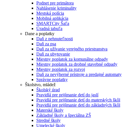
Podnet pre primátora
Nahlásenie kriminality
Mestská polícia
Mobilná aplikácia
SMARTCity Šaľa
Úradná tabuľa
Dane a poplatky
Daň z nehnuteľnosti
Daň za psa
Daň za užívanie verejného priestranstva
Daň za ubytovanie
Miestny poplatok za komunálne odpady
Miestny poplatok za drobné stavebné odpady
Miestny poplatok za rozvoj
Daň za nevýherné prístroje a predajné automaty
Správne poplatky
Školstvo, mládež
Školský úrad
Pravidlá pre prijímanie detí do jaslí
Pravidlá pre prijímanie detí do materských škôl
Pravidlá pre prijímanie detí do základných škôl
Materské školy
Základné školy a špeciálna ZŠ
Stredné školy
Umelecké školy