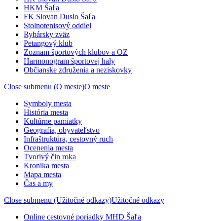
HKM Šaľa
FK Slovan Duslo Šaľa
Stolnotenisový oddiel
Rybársky zväz
Petangový klub
Zoznam športových klubov a OZ
Harmonogram športovej haly
Občianske združenia a neziskovky
Close submenu (O meste)
O meste
Symboly mesta
História mesta
Kultúrne pamiatky
Geografia, obyvateľstvo
Infraštruktúra, cestovný ruch
Ocenenia mesta
Tvorivý čin roka
Kronika mesta
Mapa mesta
Čas a my
Close submenu (Užitočné odkazy)
Užitočné odkazy
Online cestovné poriadky MHD Šaľa