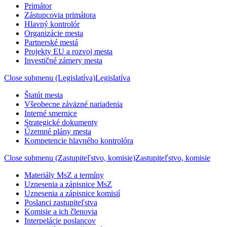
Primátor
Zástupcovia primátora
Hlavný kontrolór
Organizácie mesta
Partnerské mestá
Projekty EU a rozvoj mesta
Investičné zámery mesta
Close submenu (Legislatíva)
Legislatíva
Štatút mesta
Všeobecne záväzné nariadenia
Interné smernice
Strategické dokumenty
Územné plány mesta
Kompetencie hlavného kontrolóra
Close submenu (Zastupiteľstvo, komisie)
Zastupiteľstvo, komisie
Materiály MsZ a termíny
Uznesenia a zápisnice MsZ
Uznesenia a zápisnice komisií
Poslanci zastupiteľstva
Komisie a ich členovia
Interpelácie poslancov