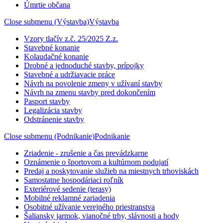
Úmrtie občana
Close submenu (Výstavba)
Výstavba
Vzory tlačív z.č. 25/2025 Z.z.
Stavebné konanie
Kolaudačné konanie
Drobné a jednoduché stavby, prípojky
Stavebné a udržiavacie práce
Návrh na povolenie zmeny v užívaní stavby
Návrh na zmenu stavby pred dokončením
Pasport stavby
Legalizácia stavby
Odstránenie stavby
Close submenu (Podnikanie)
Podnikanie
Zriadenie - zrušenie a čas prevádzkarne
Oznámenie o športovom a kultúrnom podujatí
Predaj a poskytovanie služieb na miestnych trhoviskách
Samostatne hospodáriaci roľník
Exteriérové sedenie (terasy)
Mobilné reklamné zariadenia
Osobitné užívanie verejného priestranstva
Šaliansky jarmok, vianočné trhy, slávnosti a hody