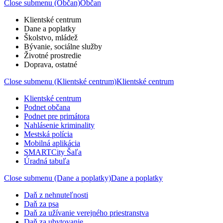
Close submenu (Občan)
Občan
Klientské centrum
Dane a poplatky
Školstvo, mládež
Bývanie, sociálne služby
Životné prostredie
Doprava, ostatné
Close submenu (Klientské centrum)
Klientské centrum
Klientské centrum
Podnet občana
Podnet pre primátora
Nahlásenie kriminality
Mestská polícia
Mobilná aplikácia
SMARTCity Šaľa
Úradná tabuľa
Close submenu (Dane a poplatky)
Dane a poplatky
Daň z nehnuteľnosti
Daň za psa
Daň za užívanie verejného priestranstva
Daň za ubytovanie