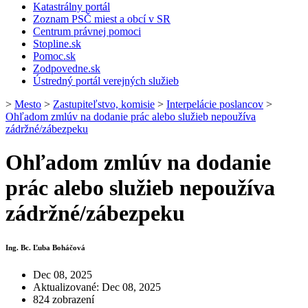
Katastrálny portál
Zoznam PSČ miest a obcí v SR
Centrum právnej pomoci
Stopline.sk
Pomoc.sk
Zodpovedne.sk
Ústredný portál verejných služieb
>
Mesto
>
Zastupiteľstvo, komisie
>
Interpelácie poslancov
>
Ohľadom zmlúv na dodanie prác alebo služieb nepoužíva
zádržné/zábezpeku
Ohľadom zmlúv na dodanie
prác alebo služieb nepoužíva
zádržné/zábezpeku
Ing. Bc. Ľuba Boháčová
Dec 08, 2025
Aktualizované: Dec 08, 2025
824 zobrazení