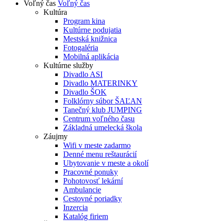
Voľný čas
Voľný čas
Kultúra
Program kina
Kultúrne podujatia
Mestská knižnica
Fotogaléria
Mobilná aplikácia
Kultúrne služby
Divadlo ASI
Divadlo MATERINKY
Divadlo ŠOK
Folklórny súbor ŠAĽAN
Tanečný klub JUMPING
Centrum voľného času
Základná umelecká škola
Záujmy
Wifi v meste zadarmo
Denné menu reštaurácií
Ubytovanie v meste a okolí
Pracovné ponuky
Pohotovosť lekární
Ambulancie
Cestovné poriadky
Inzercia
Katalóg firiem