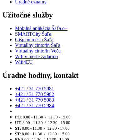
Úradné oznamy
Užitočné služby
Mobilná aplikácia Šaľa o+
SMARTCity Šaľa
Gisplan mesta Šaľa
Virtuálny cintorín Šaľa
Virtuálny cintorín Veča
Wifi v meste zadarmo
Wifi4EU
Úradné hodiny, kontakt
+421 / 31 770 5981
+421 / 31 770 5982
+421 / 31 770 5983
+421 / 31 770 5984
PO:
8.00 - 11.30 / 12.30 - 15.00
UT:
8.00 - 11.30 / 12.30 - 15.00
ST:
8.00 - 11.30 / 12.30 - 17.00
ŠT:
8.00 - 11.30 / 12.30 - 15.00
PI:
8.00 - 11.30 / 12.30 - 14.00