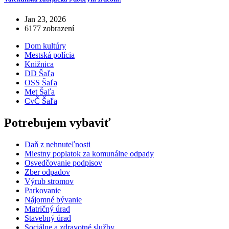
Jan 23, 2026
6177 zobrazení
Dom kultúry
Mestská polícia
Knižnica
DD Šaľa
OSS Šaľa
Met Šaľa
CvČ Šaľa
Potrebujem vybaviť
Daň z nehnuteľnosti
Miestny poplatok za komunálne odpady
Osvedčovanie podpisov
Zber odpadov
Výrub stromov
Parkovanie
Nájomné bývanie
Matričný úrad
Stavebný úrad
Sociálne a zdravotné služby