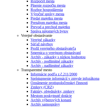
Rozpočet mesta
Plnenie rozpočtu mesta
Rozbor hospodárenia
Výročné správy mesta
Predaj majetku mesta
Prenájom majetku mesta
Prevod a prechod majetku
Správa nájomných bytov
Verejné obstarávanie
Verejné zákazky
Súťaž návrhov
Profil verejného obstarávateľa
Smernica o verejnom obstarávaní
Archív - zákazky s nízkou hodnotou
Archív - podlimitné zákazky
Archív - nadlimitné zákazky
Transparentné mesto
Informácie podľa z.č.211/2000
Sprístupnenie informácií v zmysle infozákona
Oznámenie protispoločenskej činnosti
Zmluvy (CRZ)
Faktúry, objednávky, zmluvy
Mestom poskytnuté dotácie
Archív výberových konaní
Archív samosprávy