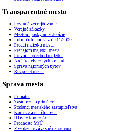
Transparentné mesto
Povinné zverejňovanie
Verejné zákazky
Mestom poskytnuté dotácie
Informácie podľa z.č.211/2000
Predaj majetku mesta
Prenájom majetku mesta
Prevod a prechod majetku
Archív výberových konaní
Správa nájomných bytov
Rozpočet mesta
Správa mesta
Primátor
Zástupcovia primátora
Poslanci mestského zastupiteľstva
Komisie a ich členovia
Hlavný kontrolór
Prednosta MsÚ
Všeobecne záväzné nariadenia