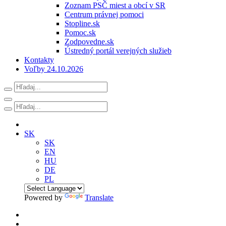
Zoznam PSČ miest a obcí v SR
Centrum právnej pomoci
Stopline.sk
Pomoc.sk
Zodpovedne.sk
Ústredný portál verejných služieb
Kontakty
Voľby 24.10.2026
SK
SK
EN
HU
DE
PL
Powered by
Translate