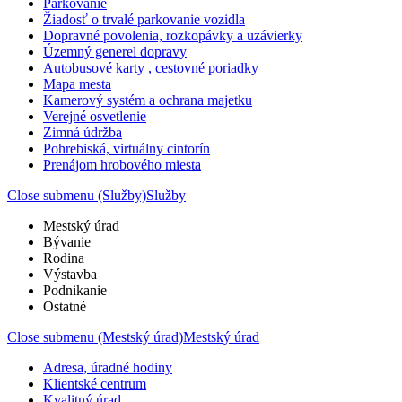
Parkovanie
Žiadosť o trvalé parkovanie vozidla
Dopravné povolenia, rozkopávky a uzávierky
Územný generel dopravy
Autobusové karty , cestovné poriadky
Mapa mesta
Kamerový systém a ochrana majetku
Verejné osvetlenie
Zimná údržba
Pohrebiská, virtuálny cintorín
Prenájom hrobového miesta
Close submenu (Služby)
Služby
Mestský úrad
Bývanie
Rodina
Výstavba
Podnikanie
Ostatné
Close submenu (Mestský úrad)
Mestský úrad
Adresa, úradné hodiny
Klientské centrum
Kvalitný úrad