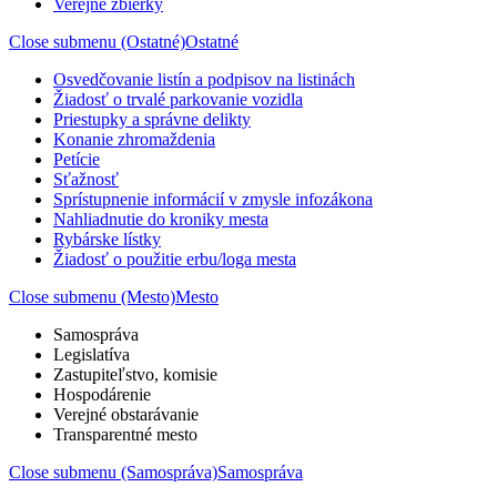
Verejné zbierky
Close submenu (Ostatné)
Ostatné
Osvedčovanie listín a podpisov na listinách
Žiadosť o trvalé parkovanie vozidla
Priestupky a správne delikty
Konanie zhromaždenia
Petície
Sťažnosť
Sprístupnenie informácií v zmysle infozákona
Nahliadnutie do kroniky mesta
Rybárske lístky
Žiadosť o použitie erbu/loga mesta
Close submenu (Mesto)
Mesto
Samospráva
Legislatíva
Zastupiteľstvo, komisie
Hospodárenie
Verejné obstarávanie
Transparentné mesto
Close submenu (Samospráva)
Samospráva