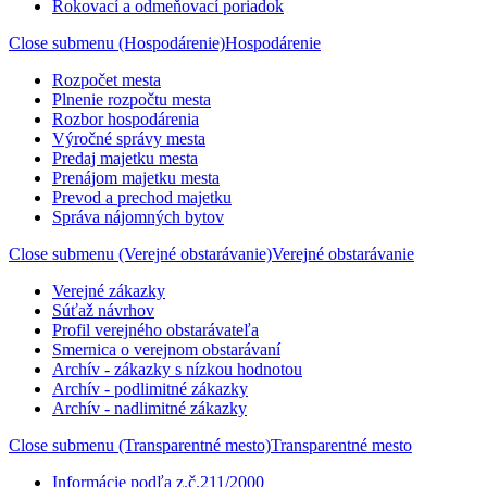
Rokovací a odmeňovací poriadok
Close submenu (Hospodárenie)
Hospodárenie
Rozpočet mesta
Plnenie rozpočtu mesta
Rozbor hospodárenia
Výročné správy mesta
Predaj majetku mesta
Prenájom majetku mesta
Prevod a prechod majetku
Správa nájomných bytov
Close submenu (Verejné obstarávanie)
Verejné obstarávanie
Verejné zákazky
Súťaž návrhov
Profil verejného obstarávateľa
Smernica o verejnom obstarávaní
Archív - zákazky s nízkou hodnotou
Archív - podlimitné zákazky
Archív - nadlimitné zákazky
Close submenu (Transparentné mesto)
Transparentné mesto
Informácie podľa z.č.211/2000