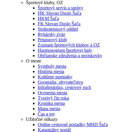
Športové kluby, OZ
Športový servis a správy
HK Slovan Duslo Šaľa
HKM Šaľa
FK Slovan Duslo Šaľa
Stolnotenisový oddiel
Rybársky zväz
Petangový klub
Zoznam športových klubov a OZ
Harmonogram športovej haly
Občianske združenia a neziskovky
O meste
Symboly mesta
História mesta
Kultúrne pamiatky
Geografia, obyvateľstvo
Infraštruktúra, cestovný ruch
Ocenenia mesta
Tvorivý čin roka
Kronika mesta
Mapa mesta
Čas a my
Užitočné odkazy
Online cestovné poriadky MHD Šaľa
Katastrálny portál