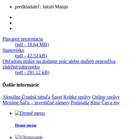
predkladateľ: Jakub Matajs
Plavaren prezentacia
(pdf - 18.64 MB)
Stanovisko
(pdf - 42.52 kB)
Ohľadom zmlúv na dodanie prác alebo služieb nepoužíva
zádržné/zábezpeku
(pdf - 291.12 kB)
Ďalšie informácie
Aktuálne
Úradná tabuľa
Šport
Krátke správy
Online správy
Meníme Šaľu – investičné zámery
Podujatia
Kino
Čas a my
Denné menu