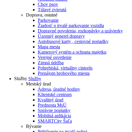
Chov psov
Túlavé zvieratá
Doprava, ostatné
Parkovanie
Žiadosť o trvalé parkovanie vozidla
Dopravné povolenia, rozkopávky a uzávierky
Územný generel dopravy
Autobusové karty , cestovné poriadky
Mapa mesta
Kamerový systém a ochrana majetku
Verejné osvetlenie
Zimná údržba
Pohrebiská, virtuálny cintorín
Prenájom hrobového miesta
Služby
Služby
Mestský úrad
Adresa, úradné hodiny
Klientské centrum
Kvalitný úrad
Prednosta MsÚ
Správne poplatky
Mobilná aplikácia
SMARTCity Šaľa
Bývanie
Prihlásenie na trvalý pobyt