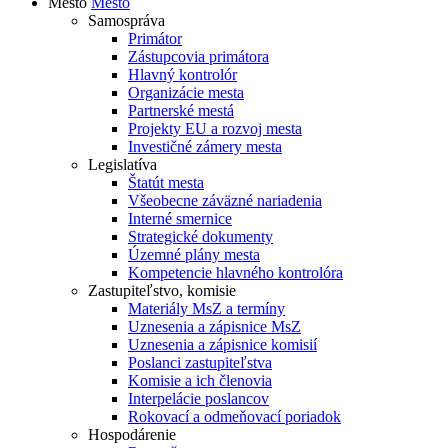
Mesto
Mesto
Samospráva
Primátor
Zástupcovia primátora
Hlavný kontrolór
Organizácie mesta
Partnerské mestá
Projekty EU a rozvoj mesta
Investičné zámery mesta
Legislatíva
Štatút mesta
Všeobecne záväzné nariadenia
Interné smernice
Strategické dokumenty
Územné plány mesta
Kompetencie hlavného kontrolóra
Zastupiteľstvo, komisie
Materiály MsZ a termíny
Uznesenia a zápisnice MsZ
Uznesenia a zápisnice komisií
Poslanci zastupiteľstva
Komisie a ich členovia
Interpelácie poslancov
Rokovací a odmeňovací poriadok
Hospodárenie