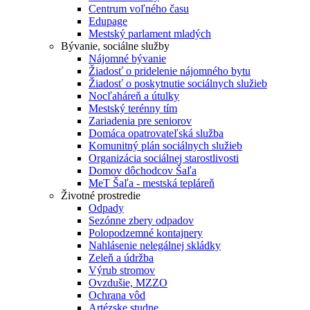
Centrum voľného času
Edupage
Mestský parlament mladých
Bývanie, sociálne služby
Nájomné bývanie
Žiadosť o pridelenie nájomného bytu
Žiadosť o poskytnutie sociálnych služieb
Nocľaháreň a útulky
Mestský terénny tím
Zariadenia pre seniorov
Domáca opatrovateľská služba
Komunitný plán sociálnych služieb
Organizácia sociálnej starostlivosti
Domov dôchodcov Šaľa
MeT Šaľa - mestská tepláreň
Životné prostredie
Odpady
Sezónne zbery odpadov
Polopodzemné kontajnery
Nahlásenie nelegálnej skládky
Zeleň a údržba
Výrub stromov
Ovzdušie, MZZO
Ochrana vôd
Artézske studne