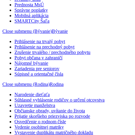
Prednosta MsÚ
Správne poplatky
Mobilná aplikácia
SMARTCity Šaľa
Close submenu (Bývanie)
Bývanie
Prihlásenie na trvalý pobyt
Prihlásenie na prechodný pobyt
Zrušenie trvalého / prechodného pobytu
Pobyt občana v zahraničí
Nájomné bývanie
Zariadenia pre seniorov
Súpisné a orientačné čísla
Close submenu (Rodina)
Rodina
Narodenie dieťaťa
Súhlasné vyhlásenie rodičov o určení otcovstva
Uzavretie manželstva
Občianske obrady, uvítanie do života
Prijatie skoršieho priezviska po rozvode
Osvedčenie o rodnom čísle
Vedenie osobitnej matriky
Vystavenie duplikátu matričného dokladu