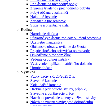
Prihlásenie na prechodný pobyt
Zrušenie trvalého / prechodného pobytu
Pobyt občana v zahraničí
Nájomné bývanie
Zariadenia pre seniorov
Súpisné a orientačné čísla
Rodina
Narodenie dieťaťa
Súhlasné vyhlásenie rodičov o určení otcovstva
Uzavretie manželstva
Občianske obrady, uvítanie do života
Prijatie skoršieho priezviska po rozvode
Osvedčenie o rodnom čísle
Vedenie osobitnej matriky
Vystavenie duplikátu matričného dokladu
Úmrtie občana
Výstavba
Vzory tlačív z.č. 25/2025 Z.z.
Stavebné konanie
Kolaudačné konanie
Drobné a jednoduché stavby, prípojky
Stavebné a udržiavacie práce
Návrh na povolenie zmeny v užívaní stavby
Návrh na zmenu stavby pred dokončením