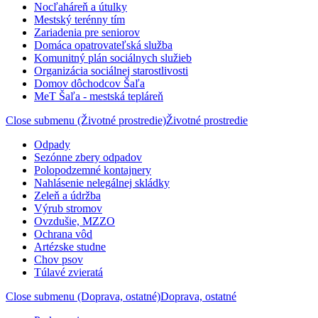
Nocľaháreň a útulky
Mestský terénny tím
Zariadenia pre seniorov
Domáca opatrovateľská služba
Komunitný plán sociálnych služieb
Organizácia sociálnej starostlivosti
Domov dôchodcov Šaľa
MeT Šaľa - mestská tepláreň
Close submenu (Životné prostredie)
Životné prostredie
Odpady
Sezónne zbery odpadov
Polopodzemné kontajnery
Nahlásenie nelegálnej skládky
Zeleň a údržba
Výrub stromov
Ovzdušie, MZZO
Ochrana vôd
Artézske studne
Chov psov
Túlavé zvieratá
Close submenu (Doprava, ostatné)
Doprava, ostatné