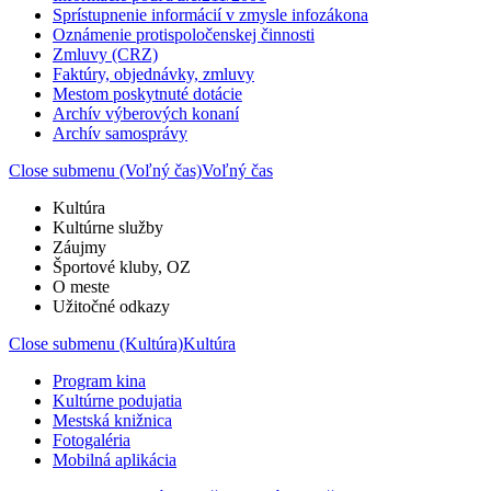
Sprístupnenie informácií v zmysle infozákona
Oznámenie protispoločenskej činnosti
Zmluvy (CRZ)
Faktúry, objednávky, zmluvy
Mestom poskytnuté dotácie
Archív výberových konaní
Archív samosprávy
Close submenu (Voľný čas)
Voľný čas
Kultúra
Kultúrne služby
Záujmy
Športové kluby, OZ
O meste
Užitočné odkazy
Close submenu (Kultúra)
Kultúra
Program kina
Kultúrne podujatia
Mestská knižnica
Fotogaléria
Mobilná aplikácia