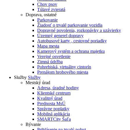
Chov psov
Túlavé zvieratá
Doprava, ostatné
Parkovanie
Žiadosť o trvalé parkovanie vozidla
Dopravné povolenia, rozkopávky a uzávierky
Územný generel dopravy
Autobusové karty , cestovné poriadky
Mapa mesta
Kamerový systém a ochrana majetku
Verejné osvetlenie
Zimná údržba
Pohrebiská, virtuálny cintorín
Prenájom hrobového miesta
Služby
Služby
Mestský úrad
Adresa, úradné hodiny
Klientské centrum
Kvalitný úrad
Prednosta MsÚ
Správne poplatky
Mobilná aplikácia
SMARTCity Šaľa
Bývanie
Prihlásenie na trvalý pobyt