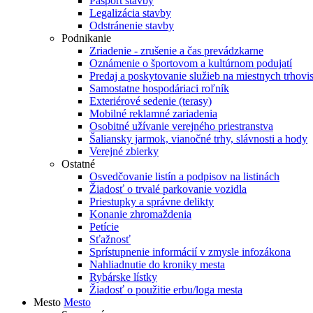
Pasport stavby
Legalizácia stavby
Odstránenie stavby
Podnikanie
Zriadenie - zrušenie a čas prevádzkarne
Oznámenie o športovom a kultúrnom podujatí
Predaj a poskytovanie služieb na miestnych trhovi
Samostatne hospodáriaci roľník
Exteriérové sedenie (terasy)
Mobilné reklamné zariadenia
Osobitné užívanie verejného priestranstva
Šaliansky jarmok, vianočné trhy, slávnosti a hody
Verejné zbierky
Ostatné
Osvedčovanie listín a podpisov na listinách
Žiadosť o trvalé parkovanie vozidla
Priestupky a správne delikty
Konanie zhromaždenia
Petície
Sťažnosť
Sprístupnenie informácií v zmysle infozákona
Nahliadnutie do kroniky mesta
Rybárske lístky
Žiadosť o použitie erbu/loga mesta
Mesto
Mesto