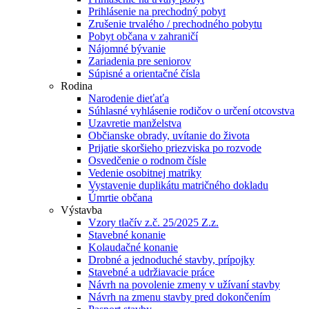
Prihlásenie na prechodný pobyt
Zrušenie trvalého / prechodného pobytu
Pobyt občana v zahraničí
Nájomné bývanie
Zariadenia pre seniorov
Súpisné a orientačné čísla
Rodina
Narodenie dieťaťa
Súhlasné vyhlásenie rodičov o určení otcovstva
Uzavretie manželstva
Občianske obrady, uvítanie do života
Prijatie skoršieho priezviska po rozvode
Osvedčenie o rodnom čísle
Vedenie osobitnej matriky
Vystavenie duplikátu matričného dokladu
Úmrtie občana
Výstavba
Vzory tlačív z.č. 25/2025 Z.z.
Stavebné konanie
Kolaudačné konanie
Drobné a jednoduché stavby, prípojky
Stavebné a udržiavacie práce
Návrh na povolenie zmeny v užívaní stavby
Návrh na zmenu stavby pred dokončením