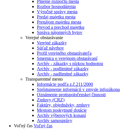
Plnenie rozpočtu mesta
Rozbor hospodárenia
Výročné správy mesta
Predaj majetku mesta
Prenájom majetku mesta
Prevod a prechod majetku
Správa nájomných bytov
Verejné obstarávanie
Verejné zákazky
Súťaž návrhov
Profil verejného obstarávateľa
Smernica o verejnom obstarávaní
Archív - zákazky s nízkou hodnotou
Archív - podlimitné zákazky
Archív - nadlimitné zákazky
Transparentné mesto
Informácie podľa z.č.211/2000
Sprístupnenie informácií v zmysle infozákona
Oznámenie protispoločenskej činnosti
Zmluvy (CRZ)
Faktúry, objednávky, zmluvy
Mestom poskytnuté dotácie
Archív výberových konaní
Archív samosprávy
Voľný čas
Voľný čas