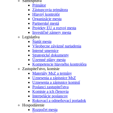
Samospráva
Primátor
Zástupcovia primátora
Hlavný kontrolór
Organizácie mesta
Partnerské mestá
Projekty EU a rozvoj mesta
Investičné zámery mesta
Legislatíva
Štatút mesta
Všeobecne záväzné nariadenia
Interné smernice
Strategické dokumenty
Územné plány mesta
Kompetencie hlavného kontrolóra
Zastupiteľstvo, komisie
Materiály MsZ a termíny
Uznesenia a zápisnice MsZ
Uznesenia a zápisnice komisií
Poslanci zastupiteľstva
Komisie a ich členovia
Interpelácie poslancov
Rokovací a odmeňovací poriadok
Hospodárenie
Rozpočet mesta