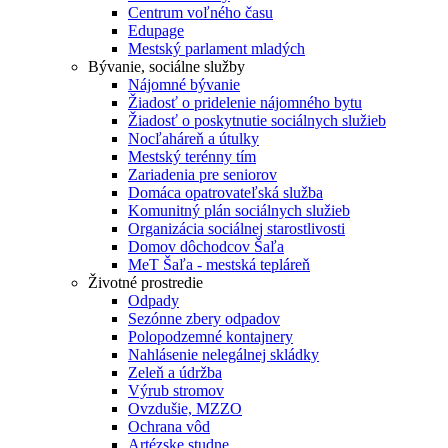
Centrum voľného času
Edupage
Mestský parlament mladých
Bývanie, sociálne služby
Nájomné bývanie
Žiadosť o pridelenie nájomného bytu
Žiadosť o poskytnutie sociálnych služieb
Nocľaháreň a útulky
Mestský terénny tím
Zariadenia pre seniorov
Domáca opatrovateľská služba
Komunitný plán sociálnych služieb
Organizácia sociálnej starostlivosti
Domov dôchodcov Šaľa
MeT Šaľa - mestská tepláreň
Životné prostredie
Odpady
Sezónne zbery odpadov
Polopodzemné kontajnery
Nahlásenie nelegálnej skládky
Zeleň a údržba
Výrub stromov
Ovzdušie, MZZO
Ochrana vôd
Artézske studne