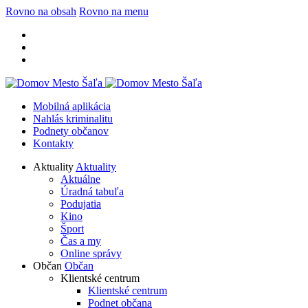
Rovno na obsah
Rovno na menu
Mobilná aplikácia
Nahlás kriminalitu
Podnety občanov
Kontakty
Aktuality
Aktuality
Aktuálne
Úradná tabuľa
Podujatia
Kino
Šport
Čas a my
Online správy
Občan
Občan
Klientské centrum
Klientské centrum
Podnet občana