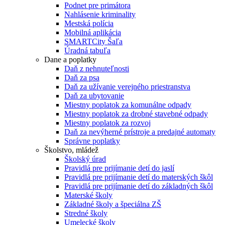
Podnet pre primátora
Nahlásenie kriminality
Mestská polícia
Mobilná aplikácia
SMARTCity Šaľa
Úradná tabuľa
Dane a poplatky
Daň z nehnuteľnosti
Daň za psa
Daň za užívanie verejného priestranstva
Daň za ubytovanie
Miestny poplatok za komunálne odpady
Miestny poplatok za drobné stavebné odpady
Miestny poplatok za rozvoj
Daň za nevýherné prístroje a predajné automaty
Správne poplatky
Školstvo, mládež
Školský úrad
Pravidlá pre prijímanie detí do jaslí
Pravidlá pre prijímanie detí do materských škôl
Pravidlá pre prijímanie detí do základných škôl
Materské školy
Základné školy a špeciálna ZŠ
Stredné školy
Umelecké školy