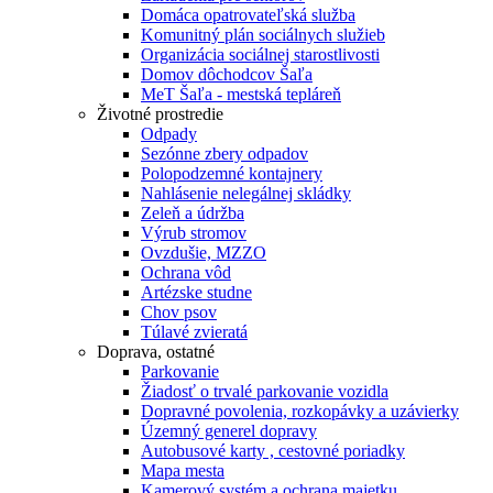
Domáca opatrovateľská služba
Komunitný plán sociálnych služieb
Organizácia sociálnej starostlivosti
Domov dôchodcov Šaľa
MeT Šaľa - mestská tepláreň
Životné prostredie
Odpady
Sezónne zbery odpadov
Polopodzemné kontajnery
Nahlásenie nelegálnej skládky
Zeleň a údržba
Výrub stromov
Ovzdušie, MZZO
Ochrana vôd
Artézske studne
Chov psov
Túlavé zvieratá
Doprava, ostatné
Parkovanie
Žiadosť o trvalé parkovanie vozidla
Dopravné povolenia, rozkopávky a uzávierky
Územný generel dopravy
Autobusové karty , cestovné poriadky
Mapa mesta
Kamerový systém a ochrana majetku