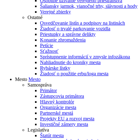
Osobitné užívanie verejného priestranstva
Šaliansky jarmok, vianočné trhy, slávnosti a hody
Verejné zbierky
Ostatné
Osvedčovanie listín a podpisov na listinách
Žiadosť o trvalé parkovanie vozidla
Priestupky a správne delikty
Konanie zhromaždenia
Petície
Sťažnosť
Sprístupnenie informácií v zmysle infozákona
Nahliadnutie do kroniky mesta
Rybárske lístky
Žiadosť o použitie erbu/loga mesta
Mesto
Mesto
Samospráva
Primátor
Zástupcovia primátora
Hlavný kontrolór
Organizácie mesta
Partnerské mestá
Projekty EU a rozvoj mesta
Investičné zámery mesta
Legislatíva
Štatút mesta