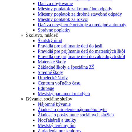
Daň za ubytovanie
Miestny poplatok za komunálne odpady
Miestny poplatok za drobné stavebné odpady
Miestny poplatok za rozvoj
Daň za nevýherné prístroje a predajné automaty
Správne poplatky
Školstvo, mládež
Školský úrad
Pravidlá pre prijímanie detí do jaslí
Pravidlá pre prijímanie detí do materských škôl
Pravidlá pre prijímanie detí do základných škôl
Materské školy
Základné školy a špeciálna ZŠ
Stredné školy
Umelecké školy
Centrum voľného času
Edupage
Mestský parlament mladých
Bývanie, sociálne služby
Nájomné bývanie
Žiadosť o pridelenie nájomného bytu
Žiadosť o poskytnutie sociálnych služieb
Nocľaháreň a útulky
Mestský terénny tím
Zariadenia pre seniorov