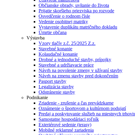
Občianske obrady, uvítanie do života
Prijatie skoršieho priezviska po rozvode
Osvedčenie o rodnom čísle
Vedenie osobitnej matriky
Vystavenie duplikátu matričného dokladu
Úmrtie občana
Výstavba
Vzory tlačív z.č. 25/2025 Z.z.
Stavebné konanie
Kolaudačné konanie
Drobné a jednoduché stavby, prípojky
Stavebné a udržiavacie práce
Návrh na povolenie zmeny v užívaní stavby
Návrh na zmenu stavby pred dokončením
Pasport stavby
Legalizácia stavby
Odstránenie stavby
Podnikanie
Zriadenie - zrušenie a čas prevádzkarne
Oznámenie o športovom a kultúrnom podujatí
Predaj a poskytovanie služieb na miestnych trhovi
Samostatne hospodáriaci roľník
Exteriérové sedenie (terasy)
Mobilné reklamné zariadenia