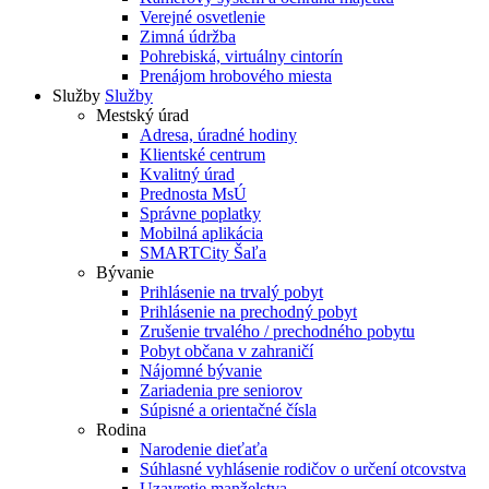
Verejné osvetlenie
Zimná údržba
Pohrebiská, virtuálny cintorín
Prenájom hrobového miesta
Služby
Služby
Mestský úrad
Adresa, úradné hodiny
Klientské centrum
Kvalitný úrad
Prednosta MsÚ
Správne poplatky
Mobilná aplikácia
SMARTCity Šaľa
Bývanie
Prihlásenie na trvalý pobyt
Prihlásenie na prechodný pobyt
Zrušenie trvalého / prechodného pobytu
Pobyt občana v zahraničí
Nájomné bývanie
Zariadenia pre seniorov
Súpisné a orientačné čísla
Rodina
Narodenie dieťaťa
Súhlasné vyhlásenie rodičov o určení otcovstva
Uzavretie manželstva