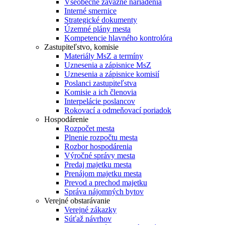
Všeobecne záväzné nariadenia
Interné smernice
Strategické dokumenty
Územné plány mesta
Kompetencie hlavného kontrolóra
Zastupiteľstvo, komisie
Materiály MsZ a termíny
Uznesenia a zápisnice MsZ
Uznesenia a zápisnice komisií
Poslanci zastupiteľstva
Komisie a ich členovia
Interpelácie poslancov
Rokovací a odmeňovací poriadok
Hospodárenie
Rozpočet mesta
Plnenie rozpočtu mesta
Rozbor hospodárenia
Výročné správy mesta
Predaj majetku mesta
Prenájom majetku mesta
Prevod a prechod majetku
Správa nájomných bytov
Verejné obstarávanie
Verejné zákazky
Súťaž návrhov