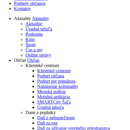
Podnety občanov
Kontakty
Aktuality
Aktuality
Aktuálne
Úradná tabuľa
Podujatia
Kino
Šport
Čas a my
Online správy
Občan
Občan
Klientské centrum
Klientské centrum
Podnet občana
Podnet pre primátora
Nahlásenie kriminality
Mestská polícia
Mobilná aplikácia
SMARTCity Šaľa
Úradná tabuľa
Dane a poplatky
Daň z nehnuteľnosti
Daň za psa
Daň za užívanie verejného priestranstva