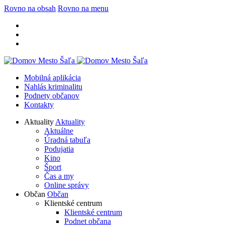
Rovno na obsah
Rovno na menu
Mobilná aplikácia
Nahlás kriminalitu
Podnety občanov
Kontakty
Aktuality
Aktuality
Aktuálne
Úradná tabuľa
Podujatia
Kino
Šport
Čas a my
Online správy
Občan
Občan
Klientské centrum
Klientské centrum
Podnet občana