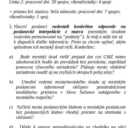
Linka 2: pracovné dni 30 spojov, víkend/sviatky: 4 spoje
+ priamo žel. stanica- Veča námestie: pracovné dni 7 spojov,
víkend/sviatky: 1 spoj.
Viacerí poslanci
nedostali konkrétne odpovede na
poslanecké interpelácie z marca
(mestským úradom
svojvolne premenované na “podnety”). Je máj a stále nie sú
k dispozícii ďalšie informácie. Preto sa chcem opýtať, akým
spôsobom ich mestský úrad rieši. Konkrétne
:
a) Bude mestský úrad riešiť prejazd áut cez CMZ mimo
zásobovacích hodín do prevádzok bez povolenia, napríklad
pomocou výsuvného zariadenia? Plánuje mesto obdobné
zariadenia osadiť aj na zvyšných okrajoch pešej zóny?
b) Umožní vedenie mesta/mestského úradu aj mestským
poslancom informovať občanov prostredníctvom
mediálneho priestoru v Slove Šaľanov nakúpeného z
mestského rozpočtu?
c) Vyčlení mesto poslaneckým klubom a mestským poslancom
bez poslaneckých klubov vhodný priestor na stretnutia s
občanmi?
d) Dôjde k oprave prepadávajúceho sa chodníka na ulici