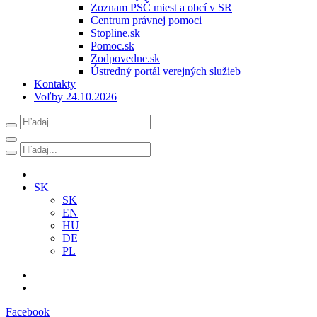
Zoznam PSČ miest a obcí v SR
Centrum právnej pomoci
Stopline.sk
Pomoc.sk
Zodpovedne.sk
Ústredný portál verejných služieb
Kontakty
Voľby 24.10.2026
SK
SK
EN
HU
DE
PL
Facebook