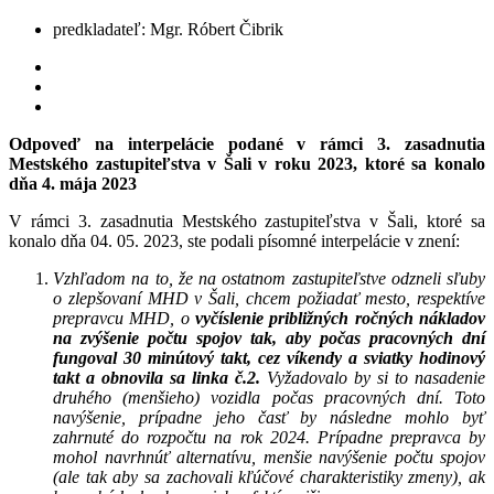
predkladateľ: Mgr. Róbert Čibrik
Odpoveď na interpelácie podané v rámci 3. zasadnutia
Mestského zastupiteľstva v Šali v roku 2023, ktoré sa konalo
dňa 4. mája 2023
V rámci 3. zasadnutia Mestského zastupiteľstva v Šali, ktoré sa
konalo dňa 04. 05. 2023, ste podali písomné interpelácie v znení:
Vzhľadom na to, že na ostatnom zastupiteľstve odzneli sľuby
o zlepšovaní MHD v Šali, chcem požiadať mesto, respektíve
prepravcu MHD, o
vyčíslenie približných ročných nákladov
na zvýšenie počtu spojov tak, aby počas pracovných dní
fungoval 30 minútový takt, cez víkendy a sviatky hodinový
takt a obnovila sa linka č.2.
Vyžadovalo by si to nasadenie
druhého (menšieho) vozidla počas pracovných dní. Toto
navýšenie, prípadne jeho časť by následne mohlo byť
zahrnuté do rozpočtu na rok 2024. Prípadne prepravca by
mohol navrhnúť alternatívu, menšie navýšenie počtu spojov
(ale tak aby sa zachovali kľúčové charakteristiky zmeny), ak