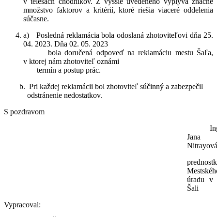
v telesách chodníkov. Z vyššie uvedeného vyplýva značné
množstvo faktorov a kritérií, ktoré riešia viaceré oddelenia
súčasne.
a) Posledná reklamácia bola odoslaná zhotoviteľovi dňa 25.
04. 2023. Dňa 02. 05. 2023
bola doručená odpoveď na reklamáciu mestu Šaľa,
v ktorej nám zhotoviteľ oznámi
termín a postup prác.
Pri každej reklamácii bol zhotoviteľ súčinný a zabezpečil
odstránenie nedostatkov.
S pozdravom
In
Jana
Nitrayov
prednost
Mestskéh
úradu v
Šali
Vypracoval: