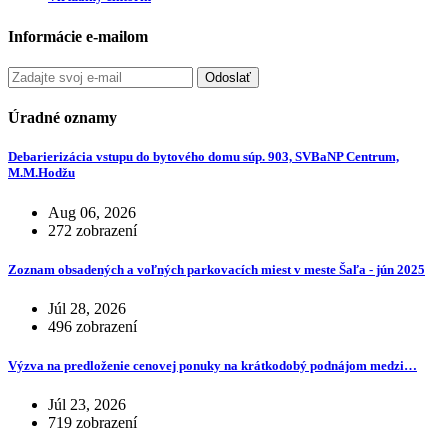
Informácie e-mailom
Odoslať
Úradné oznamy
Debarierizácia vstupu do bytového domu súp. 903, SVBaNP Centrum,
M.M.Hodžu
Aug 06, 2026
272 zobrazení
Zoznam obsadených a voľných parkovacích miest v meste Šaľa - jún 2025
Júl 28, 2026
496 zobrazení
Výzva na predloženie cenovej ponuky na krátkodobý podnájom medzi…
Júl 23, 2026
719 zobrazení