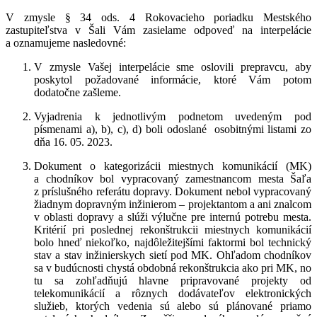
V zmysle § 34 ods. 4 Rokovacieho poriadku Mestského
zastupiteľstva v Šali Vám zasielame odpoveď na interpelácie
a oznamujeme nasledovné:
V zmysle Vašej interpelácie sme oslovili prepravcu, aby
poskytol požadované informácie, ktoré Vám potom
dodatočne zašleme.
Vyjadrenia k jednotlivým podnetom uvedeným pod
písmenami a), b), c), d) boli odoslané osobitnými listami zo
dňa 16. 05. 2023.
Dokument o kategorizácii miestnych komunikácií (MK)
a chodníkov bol vypracovaný zamestnancom mesta Šaľa
z príslušného referátu dopravy. Dokument nebol vypracovaný
žiadnym dopravným inžinierom – projektantom a ani znalcom
v oblasti dopravy a slúži výlučne pre internú potrebu mesta.
Kritérií pri poslednej rekonštrukcii miestnych komunikácií
bolo hneď niekoľko, najdôležitejšími faktormi bol technický
stav a stav inžinierskych sietí pod MK. Ohľadom chodníkov
sa v budúcnosti chystá obdobná rekonštrukcia ako pri MK, no
tu sa zohľadňujú hlavne pripravované projekty od
telekomunikácií a rôznych dodávateľov elektronických
služieb, ktorých vedenia sú alebo sú plánované priamo