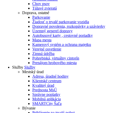
Chov psov
Túlavé zvieratá
Doprava, ostatné
Parkovanie
Žiadosť o trvalé parkovanie vozidla
Dopravné povolenia, rozkopávky a uzávierky
Územný generel dopravy
Autobusové karty , cestovné poriadky
Mapa mesta
Kamerový systém a ochrana majetku
Verejné osvetlenie
Zimná údržba
Pohrebiská, virtuálny cintorín
Prenájom hrobového miesta
Služby
Služby
Mestský úrad
Adresa, úradné hodiny
Klientské centrum
Kvalitný úrad
Prednosta MsÚ
Správne poplatky
Mobilná aplikácia
SMARTCity Šaľa
Bývanie
Prihlásenie na trvalý pobyt