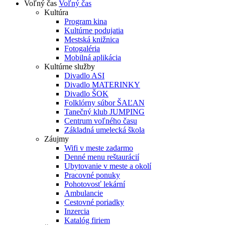
Voľný čas
Voľný čas
Kultúra
Program kina
Kultúrne podujatia
Mestská knižnica
Fotogaléria
Mobilná aplikácia
Kultúrne služby
Divadlo ASI
Divadlo MATERINKY
Divadlo ŠOK
Folklórny súbor ŠAĽAN
Tanečný klub JUMPING
Centrum voľného času
Základná umelecká škola
Záujmy
Wifi v meste zadarmo
Denné menu reštaurácií
Ubytovanie v meste a okolí
Pracovné ponuky
Pohotovosť lekární
Ambulancie
Cestovné poriadky
Inzercia
Katalóg firiem