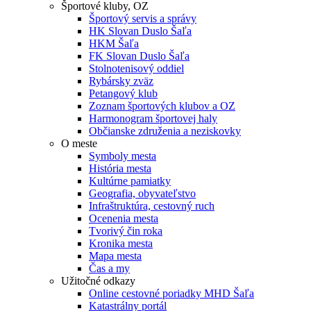
Športové kluby, OZ
Športový servis a správy
HK Slovan Duslo Šaľa
HKM Šaľa
FK Slovan Duslo Šaľa
Stolnotenisový oddiel
Rybársky zväz
Petangový klub
Zoznam športových klubov a OZ
Harmonogram športovej haly
Občianske združenia a neziskovky
O meste
Symboly mesta
História mesta
Kultúrne pamiatky
Geografia, obyvateľstvo
Infraštruktúra, cestovný ruch
Ocenenia mesta
Tvorivý čin roka
Kronika mesta
Mapa mesta
Čas a my
Užitočné odkazy
Online cestovné poriadky MHD Šaľa
Katastrálny portál