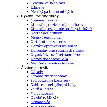
Centrum voľného času
Edupage
Mestský parlament mladých
Bývanie, sociálne služby
Nájomné bývanie
Žiadosť o pridelenie nájomného bytu
Žiadosť o poskytnutie sociálnych služieb
Nocľaháreň a útulky
Mestský terénny tím
Zariadenia pre seniorov
Domáca opatrovateľská služba
Komunitný plán sociálnych služieb
Organizácia sociálnej starostlivosti
Domov dôchodcov Šaľa
MeT Šaľa - mestská tepláreň
Životné prostredie
Odpady
Sezónne zbery odpadov
Polopodzemné kontajnery
Nahlásenie nelegálnej skládky
Zeleň a údržba
Výrub stromov
Ovzdušie, MZZO
Ochrana vôd
Artézske studne