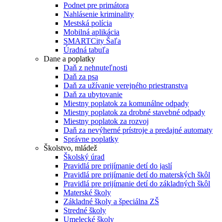
Podnet pre primátora
Nahlásenie kriminality
Mestská polícia
Mobilná aplikácia
SMARTCity Šaľa
Úradná tabuľa
Dane a poplatky
Daň z nehnuteľnosti
Daň za psa
Daň za užívanie verejného priestranstva
Daň za ubytovanie
Miestny poplatok za komunálne odpady
Miestny poplatok za drobné stavebné odpady
Miestny poplatok za rozvoj
Daň za nevýherné prístroje a predajné automaty
Správne poplatky
Školstvo, mládež
Školský úrad
Pravidlá pre prijímanie detí do jaslí
Pravidlá pre prijímanie detí do materských škôl
Pravidlá pre prijímanie detí do základných škôl
Materské školy
Základné školy a špeciálna ZŠ
Stredné školy
Umelecké školy