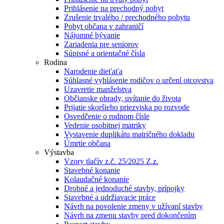
Prihlásenie na prechodný pobyt
Zrušenie trvalého / prechodného pobytu
Pobyt občana v zahraničí
Nájomné bývanie
Zariadenia pre seniorov
Súpisné a orientačné čísla
Rodina
Narodenie dieťaťa
Súhlasné vyhlásenie rodičov o určení otcovstva
Uzavretie manželstva
Občianske obrady, uvítanie do života
Prijatie skoršieho priezviska po rozvode
Osvedčenie o rodnom čísle
Vedenie osobitnej matriky
Vystavenie duplikátu matričného dokladu
Úmrtie občana
Výstavba
Vzory tlačív z.č. 25/2025 Z.z.
Stavebné konanie
Kolaudačné konanie
Drobné a jednoduché stavby, prípojky
Stavebné a udržiavacie práce
Návrh na povolenie zmeny v užívaní stavby
Návrh na zmenu stavby pred dokončením