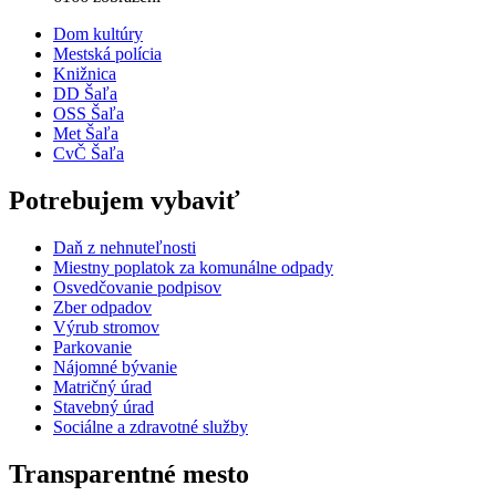
Dom kultúry
Mestská polícia
Knižnica
DD Šaľa
OSS Šaľa
Met Šaľa
CvČ Šaľa
Potrebujem vybaviť
Daň z nehnuteľnosti
Miestny poplatok za komunálne odpady
Osvedčovanie podpisov
Zber odpadov
Výrub stromov
Parkovanie
Nájomné bývanie
Matričný úrad
Stavebný úrad
Sociálne a zdravotné služby
Transparentné mesto