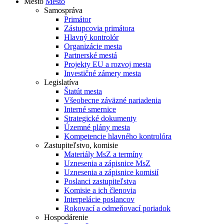
Mesto
Mesto
Samospráva
Primátor
Zástupcovia primátora
Hlavný kontrolór
Organizácie mesta
Partnerské mestá
Projekty EU a rozvoj mesta
Investičné zámery mesta
Legislatíva
Štatút mesta
Všeobecne záväzné nariadenia
Interné smernice
Strategické dokumenty
Územné plány mesta
Kompetencie hlavného kontrolóra
Zastupiteľstvo, komisie
Materiály MsZ a termíny
Uznesenia a zápisnice MsZ
Uznesenia a zápisnice komisií
Poslanci zastupiteľstva
Komisie a ich členovia
Interpelácie poslancov
Rokovací a odmeňovací poriadok
Hospodárenie