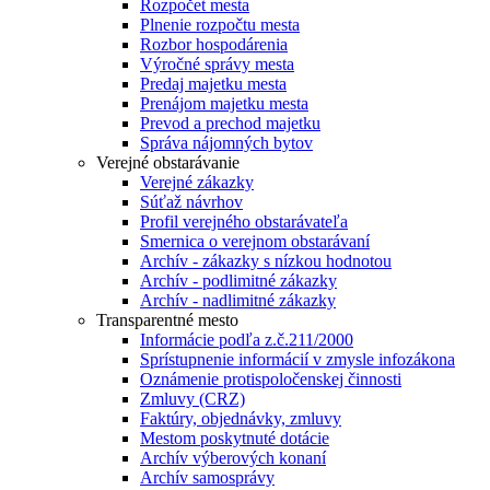
Rozpočet mesta
Plnenie rozpočtu mesta
Rozbor hospodárenia
Výročné správy mesta
Predaj majetku mesta
Prenájom majetku mesta
Prevod a prechod majetku
Správa nájomných bytov
Verejné obstarávanie
Verejné zákazky
Súťaž návrhov
Profil verejného obstarávateľa
Smernica o verejnom obstarávaní
Archív - zákazky s nízkou hodnotou
Archív - podlimitné zákazky
Archív - nadlimitné zákazky
Transparentné mesto
Informácie podľa z.č.211/2000
Sprístupnenie informácií v zmysle infozákona
Oznámenie protispoločenskej činnosti
Zmluvy (CRZ)
Faktúry, objednávky, zmluvy
Mestom poskytnuté dotácie
Archív výberových konaní
Archív samosprávy