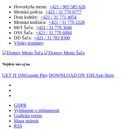
Hovorkyňa mesta:
+421 / 905 585 626
Mestská polícia:
+421 / 31 770 6777
Dom kultúry:
+421 / 31 771 4054
Mestská knižnica:
+421 / 31 770 2228
MeT Šaľa:
+421 / 31 770 3646
OSS Šaľa:
+421 / 31 770 6084
DD Šaľa:
+421 / 31 783 8390
Všetky kontakty
Nájdete nás aj na
GET IT ON
Google Play
DOWNLOAD ON THE
App Store
GDPR
Vyhlásenie o prístupnosti
Grafická verzia
Mapa stránok
RSS