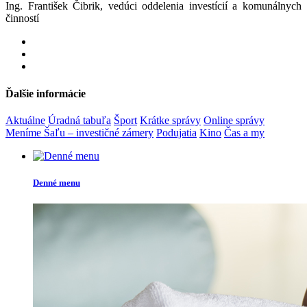
Ing. František Čibrik, vedúci oddelenia investícií a komunálnych
činností
Ďalšie informácie
Aktuálne
Úradná tabuľa
Šport
Krátke správy
Online správy
Meníme Šaľu – investičné zámery
Podujatia
Kino
Čas a my
Denné menu