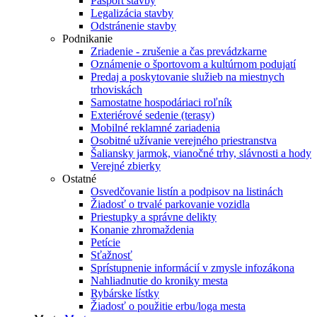
Pasport stavby
Legalizácia stavby
Odstránenie stavby
Podnikanie
Zriadenie - zrušenie a čas prevádzkarne
Oznámenie o športovom a kultúrnom podujatí
Predaj a poskytovanie služieb na miestnych
trhoviskách
Samostatne hospodáriaci roľník
Exteriérové sedenie (terasy)
Mobilné reklamné zariadenia
Osobitné užívanie verejného priestranstva
Šaliansky jarmok, vianočné trhy, slávnosti a hody
Verejné zbierky
Ostatné
Osvedčovanie listín a podpisov na listinách
Žiadosť o trvalé parkovanie vozidla
Priestupky a správne delikty
Konanie zhromaždenia
Petície
Sťažnosť
Sprístupnenie informácií v zmysle infozákona
Nahliadnutie do kroniky mesta
Rybárske lístky
Žiadosť o použitie erbu/loga mesta