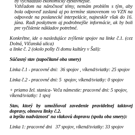
by vychádzalo ekonomicky efektívnejšie.
Vzhľadom na náročnosť témy, nemám problém s tým, aby
bola odpoveď zaslaná aj po termíne stanovenom vo VZN na
odpovede na poslanecké interpelácie, najneskôr však do 16.
júna. Radi poskytnem aj podrobnejšie informácie, ak by boli
pre vyčíslenie nákladov potrebné.
Konkrétne, ide o nasledujúce zvýšenie spojov na linke č.1. (cez
Dolná, Vlčanská ulica)
a linke č. 2 (okolo pošty či domu kultúry v Šali):
Súčasný stav (započítané oba smery)
Linka č.1 - pracovné dni: 36 spojov , víkend/sviatky: 25 spojov
Linka č.2 - pracovné dni: 5 spojov, víkend/sviatky: 0 spojov
+ priamo žel. stanica- Veča námestie: pracovné dni: 5 spojov,
víkend/sviatky: 1 spoj
Stav, ktorý by umožňoval zavedenie pravidelnej taktovej
dopravy, obnovu linky č.2.
a lepšiu nadväznosť na vlakovú dopravu (spolu oba smery):
Linka 1: pracovné dni 37 spojov, víkend/sviatky: 33 spojov