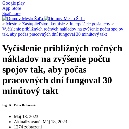
Google play
App Store
Späť hore
>
Mesto
>
Zastupiteľstvo, komisie
>
Interpelácie poslancov
>
Vyčíslenie približných ročných nákladov na zvýšenie počtu spojov
tak, aby počas pracovných dní fungoval 30 minútový takt
Vyčíslenie približných ročných
nákladov na zvýšenie počtu
spojov tak, aby počas
pracovných dní fungoval 30
minútový takt
Ing. Bc. Ľuba Boháčová
Máj 18, 2023
Aktualizované: Máj 18, 2023
1274 zobrazení