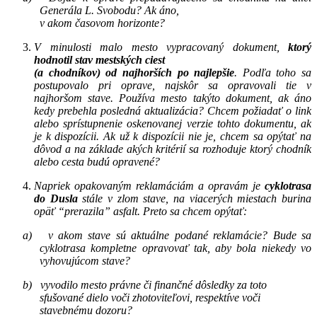
Generála L. Svobodu? Ak áno,
v akom časovom horizonte?
V minulosti malo mesto vypracovaný dokument,
ktorý
hodnotil stav mestských ciest
(a chodníkov) od najhorších po najlepšie
. Podľa toho sa
postupovalo pri oprave, najskôr sa opravovali tie v
najhoršom stave. Používa mesto takýto dokument, ak áno
kedy prebehla posledná aktualizácia? Chcem požiadať o link
alebo sprístupnenie oskenovanej verzie tohto dokumentu, ak
je k dispozícii. Ak už k dispozícii nie je, chcem sa opýtať na
dôvod a na základe akých kritérií sa rozhoduje ktorý chodník
alebo cesta budú opravené?
Napriek opakovaným reklamáciám a opravám je
cyklotrasa
do Dusla
stále v zlom stave, na viacerých miestach burina
opäť “prerazila” asfalt. Preto sa chcem opýtať:
a) v akom stave sú aktuálne podané reklamácie? Bude sa
cyklotrasa kompletne
opravovať tak, aby bola niekedy vo
vyhovujúcom stave?
b) vyvodilo mesto právne či finančné dôsledky za toto
sfušované dielo voči zhotoviteľovi, respektíve voči
stavebnému dozoru?