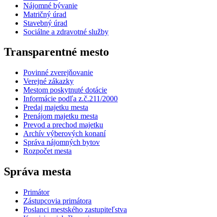
Nájomné bývanie
Matričný úrad
Stavebný úrad
Sociálne a zdravotné služby
Transparentné mesto
Povinné zverejňovanie
Verejné zákazky
Mestom poskytnuté dotácie
Informácie podľa z.č.211/2000
Predaj majetku mesta
Prenájom majetku mesta
Prevod a prechod majetku
Archív výberových konaní
Správa nájomných bytov
Rozpočet mesta
Správa mesta
Primátor
Zástupcovia primátora
Poslanci mestského zastupiteľstva