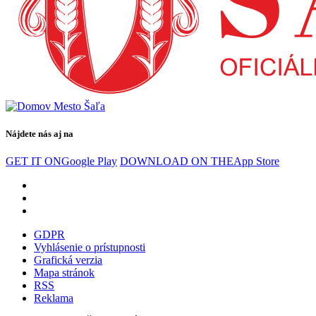
Nájdete nás aj na
GET IT ON
Google Play
DOWNLOAD ON THE
App Store
GDPR
Vyhlásenie o prístupnosti
Grafická verzia
Mapa stránok
RSS
Reklama