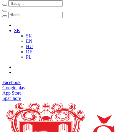
SK
SK
EN
HU
DE
PL
Facebook
Google play
App Store
Späť hore