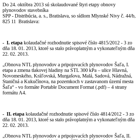
Do 24. októbra 2013 sú skolaudované štyri etapy obnovy
plynovodov stavebníka
SPP - Distribúcia, a. s., Bratislava, so sídlom Mlynské Nivy č. 44/b,
825 11 Bratislava:
- I. etapa
kolaudačné rozhodnutie spisové číslo 4815/2012 - 3 zo
dňa 18. 01. 2013, ktoré sa stalo právoplatným a vykonateľným dňa
22. 02. 2013.
„Obnova NTL plynovodov a pripojovacích plynovodov Šaľa, I.
etapa a zmena tlakovej hladiny na STL 300 kPa – ulice Hlavná,
Novomeského, Kráľovská, Murgašova, Malá, Sadová, Nádražná,
Staničná a Kukučínova, na pozemkoch v zastavanom území mesta
Šaľa“ - vo formáte Portable Document Format (.pdf) – 4 strany
formátu A4.
- II. etapa
kolaudačné rozhodnutie spisové číslo 4814/2012 - 3 zo
dňa 18. 01. 2013, ktoré sa stalo právoplatným a vykonateľným dňa
22. 02. 2013.
„Obnova NTL plynovodov a pripojovacích plynovodov Šaľa, II.