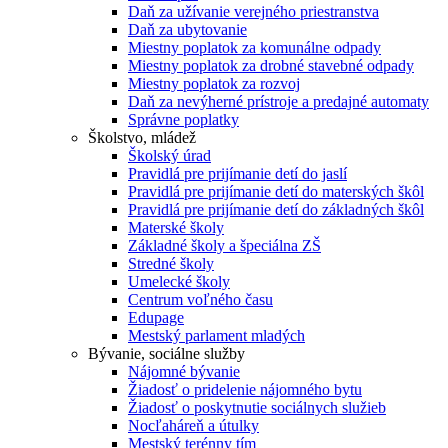
Daň za užívanie verejného priestranstva
Daň za ubytovanie
Miestny poplatok za komunálne odpady
Miestny poplatok za drobné stavebné odpady
Miestny poplatok za rozvoj
Daň za nevýherné prístroje a predajné automaty
Správne poplatky
Školstvo, mládež
Školský úrad
Pravidlá pre prijímanie detí do jaslí
Pravidlá pre prijímanie detí do materských škôl
Pravidlá pre prijímanie detí do základných škôl
Materské školy
Základné školy a špeciálna ZŠ
Stredné školy
Umelecké školy
Centrum voľného času
Edupage
Mestský parlament mladých
Bývanie, sociálne služby
Nájomné bývanie
Žiadosť o pridelenie nájomného bytu
Žiadosť o poskytnutie sociálnych služieb
Nocľaháreň a útulky
Mestský terénny tím