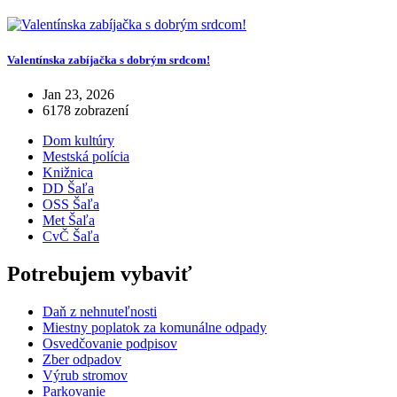
Valentínska zabíjačka s dobrým srdcom!
Jan 23, 2026
6178 zobrazení
Dom kultúry
Mestská polícia
Knižnica
DD Šaľa
OSS Šaľa
Met Šaľa
CvČ Šaľa
Potrebujem vybaviť
Daň z nehnuteľnosti
Miestny poplatok za komunálne odpady
Osvedčovanie podpisov
Zber odpadov
Výrub stromov
Parkovanie