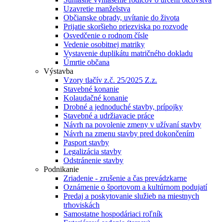
Uzavretie manželstva
Občianske obrady, uvítanie do života
Prijatie skoršieho priezviska po rozvode
Osvedčenie o rodnom čísle
Vedenie osobitnej matriky
Vystavenie duplikátu matričného dokladu
Úmrtie občana
Výstavba
Vzory tlačív z.č. 25/2025 Z.z.
Stavebné konanie
Kolaudačné konanie
Drobné a jednoduché stavby, prípojky
Stavebné a udržiavacie práce
Návrh na povolenie zmeny v užívaní stavby
Návrh na zmenu stavby pred dokončením
Pasport stavby
Legalizácia stavby
Odstránenie stavby
Podnikanie
Zriadenie - zrušenie a čas prevádzkarne
Oznámenie o športovom a kultúrnom podujatí
Predaj a poskytovanie služieb na miestnych
trhoviskách
Samostatne hospodáriaci roľník