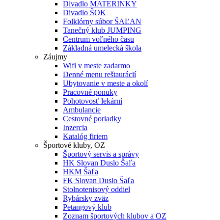
Divadlo MATERINKY
Divadlo ŠOK
Folklórny súbor ŠAĽAN
Tanečný klub JUMPING
Centrum voľného času
Základná umelecká škola
Záujmy
Wifi v meste zadarmo
Denné menu reštaurácií
Ubytovanie v meste a okolí
Pracovné ponuky
Pohotovosť lekární
Ambulancie
Cestovné poriadky
Inzercia
Katalóg firiem
Športové kluby, OZ
Športový servis a správy
HK Slovan Duslo Šaľa
HKM Šaľa
FK Slovan Duslo Šaľa
Stolnotenisový oddiel
Rybársky zväz
Petangový klub
Zoznam športových klubov a OZ