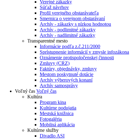
Verejné zákazky
Súťaž návrhov
Profil verejného obstarávateľa
Smernica o verejnom obstarávaní
Archív - zákazky s nízkou hodnotou
Archív - podlimitné zákazky
Archív - nadlimitné zákazky
Transparentné mesto
Informácie podľa z.č.211/2000
Sprístupnenie informácií v zmysle infozákona
Oznámenie protispoločenskej činnosti
Zmluvy (CRZ)
Faktúry, objednávky, zmluvy
Mestom poskytnuté dotácie
Archív výberových konaní
Archív samosprávy
Voľný čas
Voľný čas
Kultúra
Program kina
Kultúrne podujatia
Mestská knižnica
Fotogaléria
Mobilná aplikácia
Kultúrne služby
Divadlo ASI