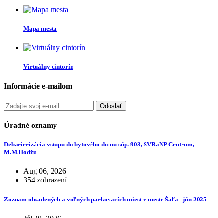
Mapa mesta
Virtuálny cintorín
Informácie e-mailom
Odoslať
Úradné oznamy
Debarierizácia vstupu do bytového domu súp. 903, SVBaNP Centrum,
M.M.Hodžu
Aug 06, 2026
354 zobrazení
Zoznam obsadených a voľných parkovacích miest v meste Šaľa - jún 2025