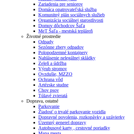
Zariadenia pre seniorov
Domáca opatrovateľská služba
Komunitný plán sociálnych služieb
Organizácia sociálnej starostlivosti
Domov dôchodcov Šaľa
MeT Šaľa - mestská tepláreň
Životné prostredie
Odpady
Sezónne zbery odpadov
Polopodzemné kontajnery
Nahlásenie nelegálnej skládky
Zeleň a údržba
Výrub stromov
Ovzdušie, MZZO
Ochrana vôd
Artézske studne
Chov psov
Túlavé zvieratá
Doprava, ostatné
Parkovanie
Žiadosť o trvalé parkovanie vozidla
Dopravné povolenia, rozkopávky a uzávierky
Územný generel dopravy
Autobusové karty , cestovné poriadky
Mapa mesta