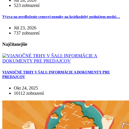
Júl 28, 2026
523 zobrazení
Výzva na predloženie cenovej ponuky na krátkodobý podnájom medzi…
Júl 23, 2026
737 zobrazení
Najčítanejšie
VIANOČNÉ TRHY V ŠALI: INFORMÁCIE A DOKUMENTY PRE
PREDAJCOV
Okt 24, 2025
10112 zobrazení