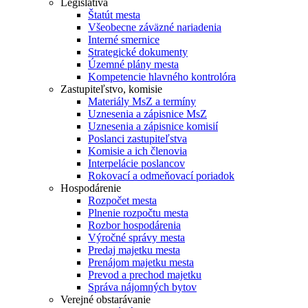
Legislatíva
Štatút mesta
Všeobecne záväzné nariadenia
Interné smernice
Strategické dokumenty
Územné plány mesta
Kompetencie hlavného kontrolóra
Zastupiteľstvo, komisie
Materiály MsZ a termíny
Uznesenia a zápisnice MsZ
Uznesenia a zápisnice komisií
Poslanci zastupiteľstva
Komisie a ich členovia
Interpelácie poslancov
Rokovací a odmeňovací poriadok
Hospodárenie
Rozpočet mesta
Plnenie rozpočtu mesta
Rozbor hospodárenia
Výročné správy mesta
Predaj majetku mesta
Prenájom majetku mesta
Prevod a prechod majetku
Správa nájomných bytov
Verejné obstarávanie