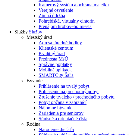
Kamerový systém a ochrana majetku
Verejné osvetlenie
Zimná údržba
Pohrebiská, virtuálny cintorín
Prenájom hrobového miesta
Služby
Služby
Mestský úrad
Adresa, úradné hodiny
Klientské centrum
Kvalitný úrad
Prednosta MsÚ
Správne poplatky
Mobilná aplikácia
SMARTCity Šaľa
Bývanie
Prihlásenie na trvalý pobyt
Prihlásenie na prechodný pobyt
Zrušenie trvalého / prechodného pobytu
Pobyt občana v zahraničí
Nájomné bývanie
Zariadenia pre seniorov
Súpisné a orientačné čísla
Rodina
Narodenie dieťaťa
Súhlasné vyhlásenie rodičov o určení otcovstva