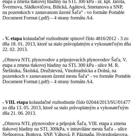
etapa a zmena tlakovej hladiny na STL 300 kPa - ul. kpt. Jaroša,
Švermova, Sládkovičova, Bilická, Agátová, Smetanova a SNP,
na pozemkoch v zastavanom území Šaľa“ - vo formáte Portable
Document Format (.pdf) – 4 strany formátu A4.
- V. etapa
kolaudačné rozhodnutie spisové číslo 4816/2012 - 3 zo
dňa 18. 01. 2013, ktoré sa stalo právoplatným a vykonateľným dňa
22. 02. 2013.
„Obnova NTL plynovodov a pripojovacích plynovodov Šaľa, V.
etapa a zmena tlakovej hladiny na STL 300 kPa - ulice M. R.
Štefánika, Školská, Družstevná, Vinohradnícka a Dolná, na
pozemkoch v zastavanom území mesta Šaľa“ - vo formáte Portable
Document Format (.pdf) – 4 strany formátu A4.
- VIII. etapa
kolaudačné rozhodnutie číslo 02044/2013/SU/01477
zo dňa 13. 05. 2013, ktoré sa stalo právoplatným a vykonateľným
dňa 21. 06. 2013.
„Obnova NTL plynovodov a prípojok Šaľa, VIII. etapa a zmena
tlakovej hladiny na STL 300kPa, v intraviláne mesta Šaľa – ulice
Nešporova, Bottova, SNP, Váhová, P. Pázmaňa, Hviezdoslavova,