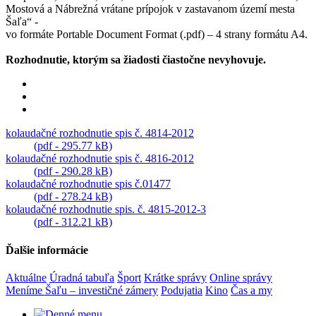
Mostová a Nábrežná vrátane prípojok v zastavanom území mesta
Šaľa“ -
vo formáte Portable Document Format (.pdf) – 4 strany formátu A4.
Rozhodnutie, ktorým sa žiadosti čiastočne nevyhovuje.
kolaudačné rozhodnutie spis č. 4814-2012
(pdf - 295.77 kB)
kolaudačné rozhodnutie spis č. 4816-2012
(pdf - 290.28 kB)
kolaudačné rozhodnutie spis č.01477
(pdf - 278.24 kB)
kolaudačné rozhodnutie spis. č. 4815-2012-3
(pdf - 312.21 kB)
Ďalšie informácie
Aktuálne
Úradná tabuľa
Šport
Krátke správy
Online správy
Meníme Šaľu – investičné zámery
Podujatia
Kino
Čas a my