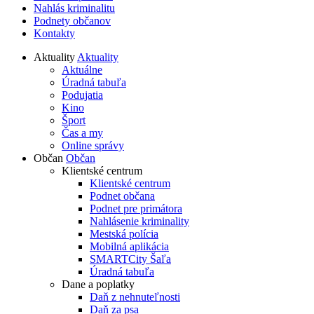
Nahlás kriminalitu
Podnety občanov
Kontakty
Aktuality
Aktuality
Aktuálne
Úradná tabuľa
Podujatia
Kino
Šport
Čas a my
Online správy
Občan
Občan
Klientské centrum
Klientské centrum
Podnet občana
Podnet pre primátora
Nahlásenie kriminality
Mestská polícia
Mobilná aplikácia
SMARTCity Šaľa
Úradná tabuľa
Dane a poplatky
Daň z nehnuteľnosti
Daň za psa