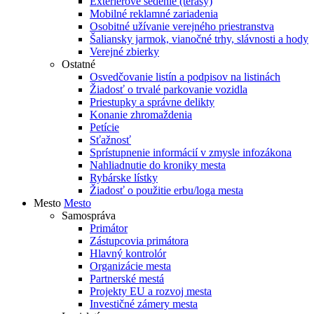
Exteriérové sedenie (terasy)
Mobilné reklamné zariadenia
Osobitné užívanie verejného priestranstva
Šaliansky jarmok, vianočné trhy, slávnosti a hody
Verejné zbierky
Ostatné
Osvedčovanie listín a podpisov na listinách
Žiadosť o trvalé parkovanie vozidla
Priestupky a správne delikty
Konanie zhromaždenia
Petície
Sťažnosť
Sprístupnenie informácií v zmysle infozákona
Nahliadnutie do kroniky mesta
Rybárske lístky
Žiadosť o použitie erbu/loga mesta
Mesto
Mesto
Samospráva
Primátor
Zástupcovia primátora
Hlavný kontrolór
Organizácie mesta
Partnerské mestá
Projekty EU a rozvoj mesta
Investičné zámery mesta