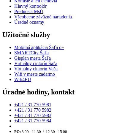
Komisie a ich členovia
Hlavný kontrolór
Prednosta MsÚ
Všeobecne záväzné nariadenia
Úradné oznamy
Užitočné služby
Mobilná aplikácia Šaľa o+
SMARTCity Šaľa
Gisplan mesta Šaľa
Virtuálny cintorín Šaľa
Virtuálny cintorín Veča
Wifi v meste zadarmo
Wifi4EU
Úradné hodiny, kontakt
+421 / 31 770 5981
+421 / 31 770 5982
+421 / 31 770 5983
+421 / 31 770 5984
PO:
8.00 - 11.30 / 12.30 - 15.00