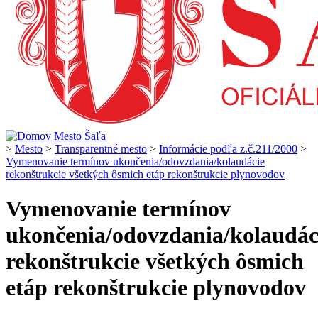
>
Mesto
>
Transparentné mesto
>
Informácie podľa z.č.211/2000
>
Vymenovanie termínov ukončenia/odovzdania/kolaudácie
rekonštrukcie všetkých ôsmich etáp rekonštrukcie plynovodov
Vymenovanie termínov
ukončenia/odovzdania/kolaudác
rekonštrukcie všetkých ôsmich
etáp rekonštrukcie plynovodov