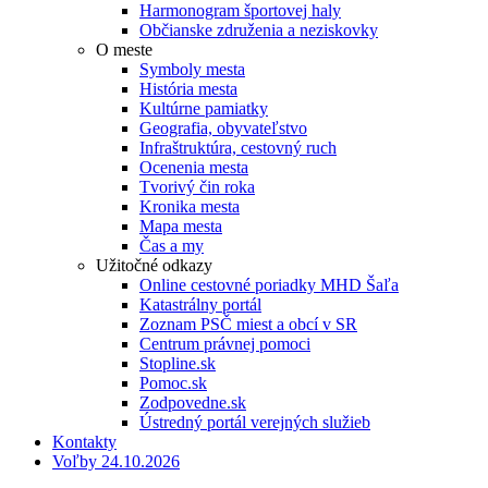
Harmonogram športovej haly
Občianske združenia a neziskovky
O meste
Symboly mesta
História mesta
Kultúrne pamiatky
Geografia, obyvateľstvo
Infraštruktúra, cestovný ruch
Ocenenia mesta
Tvorivý čin roka
Kronika mesta
Mapa mesta
Čas a my
Užitočné odkazy
Online cestovné poriadky MHD Šaľa
Katastrálny portál
Zoznam PSČ miest a obcí v SR
Centrum právnej pomoci
Stopline.sk
Pomoc.sk
Zodpovedne.sk
Ústredný portál verejných služieb
Kontakty
Voľby 24.10.2026