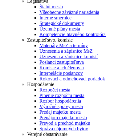
Legislatíva
Štatút mesta
Všeobecne záväzné nariadenia
Interné smernice
Strategické dokumenty
Územné plány mesta
Kompetencie hlavného kontrolóra
Zastupiteľstvo, komisie
Materiály MsZ a termíny
Uznesenia a zápisnice MsZ
Uznesenia a zápisnice komisií
Poslanci zastupiteľstva
Komisie a ich členovia
Interpelácie poslancov
Rokovací a odmeňovací poriadok
Hospodárenie
Rozpočet mesta
Plnenie rozpočtu mesta
Rozbor hospodárenia
Výročné správy mesta
Predaj majetku mesta
Prenájom majetku mesta
Prevod a prechod majetku
Správa nájomných bytov
Verejné obstarávanie