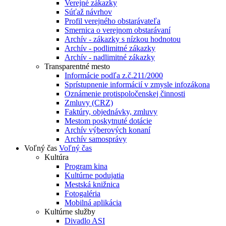
Verejné zákazky
Súťaž návrhov
Profil verejného obstarávateľa
Smernica o verejnom obstarávaní
Archív - zákazky s nízkou hodnotou
Archív - podlimitné zákazky
Archív - nadlimitné zákazky
Transparentné mesto
Informácie podľa z.č.211/2000
Sprístupnenie informácií v zmysle infozákona
Oznámenie protispoločenskej činnosti
Zmluvy (CRZ)
Faktúry, objednávky, zmluvy
Mestom poskytnuté dotácie
Archív výberových konaní
Archív samosprávy
Voľný čas
Voľný čas
Kultúra
Program kina
Kultúrne podujatia
Mestská knižnica
Fotogaléria
Mobilná aplikácia
Kultúrne služby
Divadlo ASI