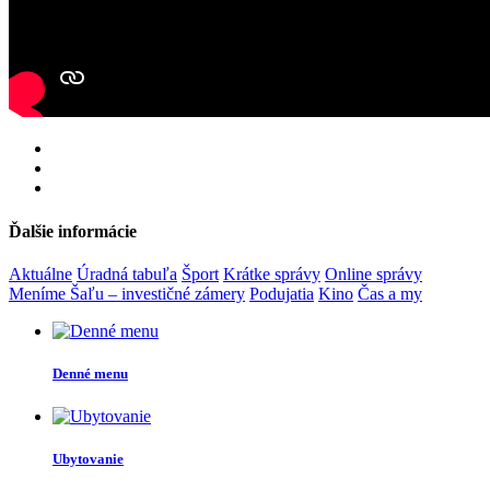
Ďalšie informácie
Aktuálne
Úradná tabuľa
Šport
Krátke správy
Online správy
Meníme Šaľu – investičné zámery
Podujatia
Kino
Čas a my
Denné menu
Ubytovanie