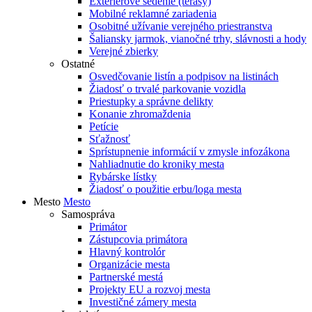
Exteriérové sedenie (terasy)
Mobilné reklamné zariadenia
Osobitné užívanie verejného priestranstva
Šaliansky jarmok, vianočné trhy, slávnosti a hody
Verejné zbierky
Ostatné
Osvedčovanie listín a podpisov na listinách
Žiadosť o trvalé parkovanie vozidla
Priestupky a správne delikty
Konanie zhromaždenia
Petície
Sťažnosť
Sprístupnenie informácií v zmysle infozákona
Nahliadnutie do kroniky mesta
Rybárske lístky
Žiadosť o použitie erbu/loga mesta
Mesto
Mesto
Samospráva
Primátor
Zástupcovia primátora
Hlavný kontrolór
Organizácie mesta
Partnerské mestá
Projekty EU a rozvoj mesta
Investičné zámery mesta