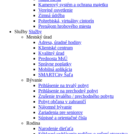
Kamerový systém a ochrana majetku
Verejné osvetlenie
Zimná údržba
Pohrebiská, virtuálny cintorín
Prenájom hrobového miesta
Služby
Služby
Mestský úrad
Adresa, úradné hodiny
Klientské centrum
Kvalitný úrad
Prednosta MsÚ
Správne poplatky
Mobilná aplikácia
SMARTCity Šaľa
Bývanie
Prihlásenie na trvalý pobyt
Prihlásenie na prechodný pobyt
Zrušenie trvalého / prechodného pobytu
Pobyt občana v zahraničí
Nájomné bývanie
Zariadenia pre seniorov
Súpisné a orientačné čísla
Rodina
Narodenie dieťaťa
Súhlasné vyhlásenie rodičov o určení otcovstva