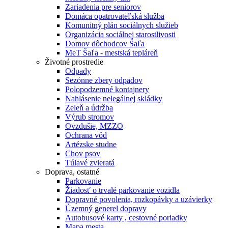
Zariadenia pre seniorov
Domáca opatrovateľská služba
Komunitný plán sociálnych služieb
Organizácia sociálnej starostlivosti
Domov dôchodcov Šaľa
MeT Šaľa - mestská tepláreň
Životné prostredie
Odpady
Sezónne zbery odpadov
Polopodzemné kontajnery
Nahlásenie nelegálnej skládky
Zeleň a údržba
Výrub stromov
Ovzdušie, MZZO
Ochrana vôd
Artézske studne
Chov psov
Túlavé zvieratá
Doprava, ostatné
Parkovanie
Žiadosť o trvalé parkovanie vozidla
Dopravné povolenia, rozkopávky a uzávierky
Územný generel dopravy
Autobusové karty , cestovné poriadky
Mapa mesta