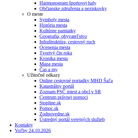
Harmonogram športovej haly
Občianske združenia a neziskovky
O meste
Symboly mesta
História mesta
Kultúrne pamiatky
Geografia, obyvateľstvo
Infraštruktúra, cestovný ruch
Ocenenia mesta
Tvorivý čin roka
Kronika mesta
Mapa mesta
Čas a my
Užitočné odkazy
Online cestovné poriadky MHD Šaľa
Katastrálny portál
Zoznam PSČ miest a obcí v SR
Centrum právnej pomoci
Stopline.sk
Pomoc.sk
Zodpovedne.sk
Ústredný portál verejných služieb
Kontakty
Voľby 24.10.2026