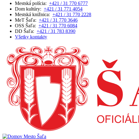
Mestská polícia:
+421 / 31 770 6777
Dom kultúry:
+421 / 31 771 4054
Mestská knižnica:
+421 / 31 770 2228
MeT Šaľa:
+421 / 31 770 3646
OSS Šaľa:
+421 / 31 770 6084
DD Šaľa:
+421 / 31 783 8390
Všetky kontakty