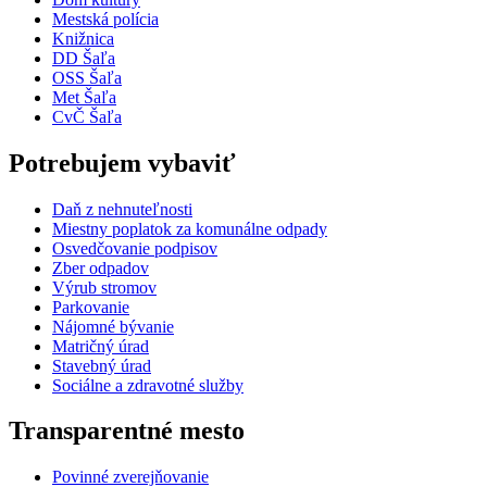
Mestská polícia
Knižnica
DD Šaľa
OSS Šaľa
Met Šaľa
CvČ Šaľa
Potrebujem vybaviť
Daň z nehnuteľnosti
Miestny poplatok za komunálne odpady
Osvedčovanie podpisov
Zber odpadov
Výrub stromov
Parkovanie
Nájomné bývanie
Matričný úrad
Stavebný úrad
Sociálne a zdravotné služby
Transparentné mesto
Povinné zverejňovanie