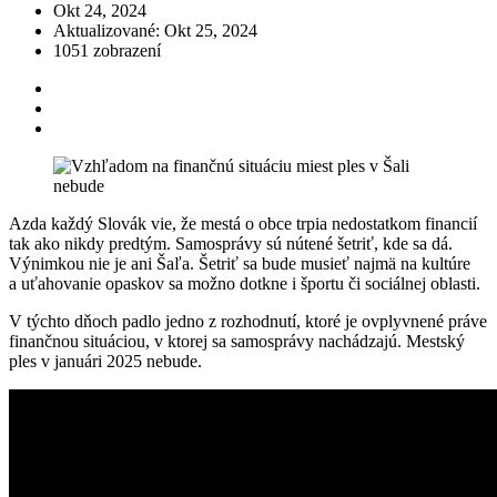
Okt 24, 2024
Aktualizované: Okt 25, 2024
1051 zobrazení
Azda každý Slovák vie, že mestá o obce trpia nedostatkom financií
tak ako nikdy predtým. Samosprávy sú nútené šetriť, kde sa dá.
Výnimkou nie je ani Šaľa. Šetriť sa bude musieť najmä na kultúre
a uťahovanie opaskov sa možno dotkne i športu či sociálnej oblasti.
V týchto dňoch padlo jedno z rozhodnutí, ktoré je ovplyvnené práve
finančnou situáciou, v ktorej sa samosprávy nachádzajú. Mestský
ples v januári 2025 nebude.