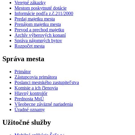
Verejné zákazky
Mestom poskytnuté dotácie
Informácie podľa z.č.211/2000
Predaj majetku mesta
Prenájom majetku mesta
Prevod a prechod majetku
Archív výberových konaní
Správa nájomných bytov
Rozpočet mesta
Správa mesta
Primátor
Zástupcovia primátora
Poslanci mestského zastupiteľstva
Komisie a ich členovia
Hlavný kontrolór
Prednosta MsÚ
Všeobecne záväzné nariadenia
Úradné oznamy
Užitočné služby