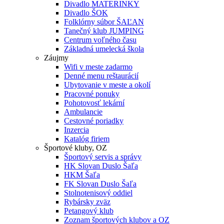
Divadlo MATERINKY
Divadlo ŠOK
Folklórny súbor ŠAĽAN
Tanečný klub JUMPING
Centrum voľného času
Základná umelecká škola
Záujmy
Wifi v meste zadarmo
Denné menu reštaurácií
Ubytovanie v meste a okolí
Pracovné ponuky
Pohotovosť lekární
Ambulancie
Cestovné poriadky
Inzercia
Katalóg firiem
Športové kluby, OZ
Športový servis a správy
HK Slovan Duslo Šaľa
HKM Šaľa
FK Slovan Duslo Šaľa
Stolnotenisový oddiel
Rybársky zväz
Petangový klub
Zoznam športových klubov a OZ