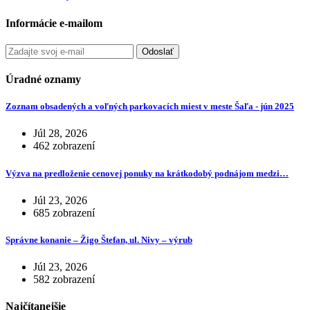
Informácie e-mailom
Odoslať
Úradné oznamy
Zoznam obsadených a voľných parkovacích miest v meste Šaľa - jún 2025
Júl 28, 2026
462 zobrazení
Výzva na predloženie cenovej ponuky na krátkodobý podnájom medzi…
Júl 23, 2026
685 zobrazení
Správne konanie – Žigo Štefan, ul. Nivy – výrub
Júl 23, 2026
582 zobrazení
Najčítanejšie