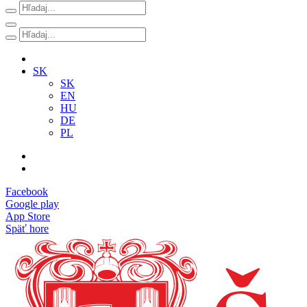
SK
SK
EN
HU
DE
PL
Facebook
Google play
App Store
Späť hore