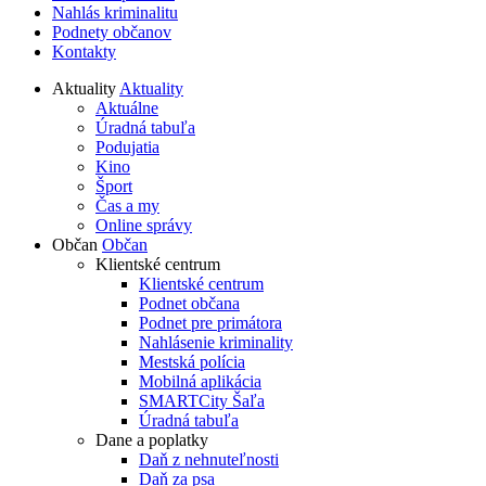
Nahlás kriminalitu
Podnety občanov
Kontakty
Aktuality
Aktuality
Aktuálne
Úradná tabuľa
Podujatia
Kino
Šport
Čas a my
Online správy
Občan
Občan
Klientské centrum
Klientské centrum
Podnet občana
Podnet pre primátora
Nahlásenie kriminality
Mestská polícia
Mobilná aplikácia
SMARTCity Šaľa
Úradná tabuľa
Dane a poplatky
Daň z nehnuteľnosti
Daň za psa