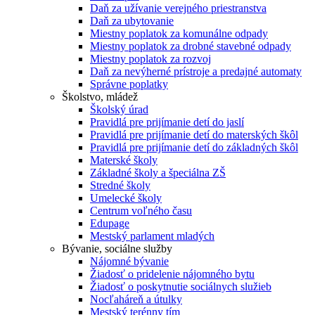
Daň za užívanie verejného priestranstva
Daň za ubytovanie
Miestny poplatok za komunálne odpady
Miestny poplatok za drobné stavebné odpady
Miestny poplatok za rozvoj
Daň za nevýherné prístroje a predajné automaty
Správne poplatky
Školstvo, mládež
Školský úrad
Pravidlá pre prijímanie detí do jaslí
Pravidlá pre prijímanie detí do materských škôl
Pravidlá pre prijímanie detí do základných škôl
Materské školy
Základné školy a špeciálna ZŠ
Stredné školy
Umelecké školy
Centrum voľného času
Edupage
Mestský parlament mladých
Bývanie, sociálne služby
Nájomné bývanie
Žiadosť o pridelenie nájomného bytu
Žiadosť o poskytnutie sociálnych služieb
Nocľaháreň a útulky
Mestský terénny tím