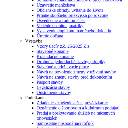
Uzavretie manželstva
Občianske obrady, uvítanie do života
Prijatie skoršieho priezviska po rozvode
Osvedčenie o rodnom čísle
Vedenie osobitnej matriky
Vystavenie duplikátu matričného dokladu
Úmrtie občana
Výstavba
Vzory tlačív z.č. 25/2025 Z.z.
Stavebné konanie
Kolaudačné konanie
Drobné a jednoduché stavby, prípojky
Stavebné a udržiavacie práce
Návrh na povolenie zmeny v užívaní stavby
Návrh na zmenu stavby pred dokončením
Pasport stavby
Legalizácia stavby
Odstránenie stavby
Podnikanie
Zriadenie - zrušenie a čas prevádzkarne
Oznámenie o športovom a kultúrnom podujatí
Predaj a poskytovanie služieb na miestnych
trhoviskách
Samostatne hospodáriaci roľník