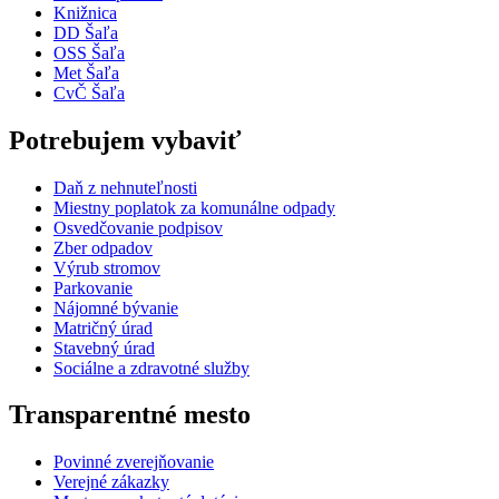
Knižnica
DD Šaľa
OSS Šaľa
Met Šaľa
CvČ Šaľa
Potrebujem vybaviť
Daň z nehnuteľnosti
Miestny poplatok za komunálne odpady
Osvedčovanie podpisov
Zber odpadov
Výrub stromov
Parkovanie
Nájomné bývanie
Matričný úrad
Stavebný úrad
Sociálne a zdravotné služby
Transparentné mesto
Povinné zverejňovanie
Verejné zákazky