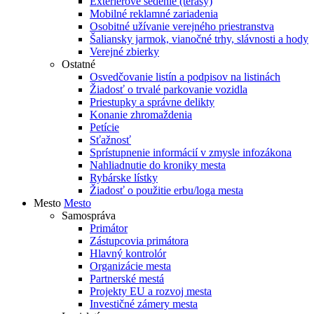
Exteriérové sedenie (terasy)
Mobilné reklamné zariadenia
Osobitné užívanie verejného priestranstva
Šaliansky jarmok, vianočné trhy, slávnosti a hody
Verejné zbierky
Ostatné
Osvedčovanie listín a podpisov na listinách
Žiadosť o trvalé parkovanie vozidla
Priestupky a správne delikty
Konanie zhromaždenia
Petície
Sťažnosť
Sprístupnenie informácií v zmysle infozákona
Nahliadnutie do kroniky mesta
Rybárske lístky
Žiadosť o použitie erbu/loga mesta
Mesto
Mesto
Samospráva
Primátor
Zástupcovia primátora
Hlavný kontrolór
Organizácie mesta
Partnerské mestá
Projekty EU a rozvoj mesta
Investičné zámery mesta