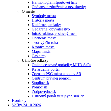
Harmonogram športovej haly
Občianske združenia a neziskovky
O meste
Symboly mesta
História mesta
Kultúrne pamiatky
Geografia, obyvateľstvo
Infraštruktúra, cestovný ruch
Ocenenia mesta
Tvorivý čin roka
Kronika mesta
Mapa mesta
Čas a my
Užitočné odkazy
Online cestovné poriadky MHD Šaľa
Katastrálny portál
Zoznam PSČ miest a obcí v SR
Centrum právnej pomoci
Stopline.sk
Pomoc.sk
Zodpovedne.sk
Ústredný portál verejných služieb
Kontakty
Voľby 24.10.2026