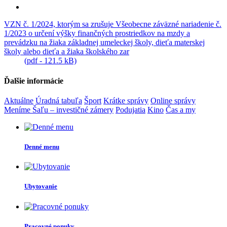
VZN č. 1/2024, ktorým sa zrušuje Všeobecne záväzné nariadenie č.
1/2023 o určení výšky finančných prostriedkov na mzdy a
prevádzku na žiaka základnej umeleckej školy, dieťa materskej
školy alebo dieťa a žiaka školského zar
(pdf - 121.5 kB)
Ďalšie informácie
Aktuálne
Úradná tabuľa
Šport
Krátke správy
Online správy
Meníme Šaľu – investičné zámery
Podujatia
Kino
Čas a my
Denné menu
Ubytovanie
Pracovné ponuky