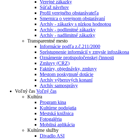
Verejné zákazky
Súťaž návrhov
Profil verejného obstarávateľa
Smernica o verejnom obstarávaní
Archív - zákazky s nízkou hodnotou
Archív - podlimitné zákazky
Archív - nadlimitné zákazky
Transparentné mesto
Informácie podľa z.č.211/2000
Sprístupnenie informácií v zmysle infozákona
Oznámenie protispoločenskej činnosti
Zmluvy (CRZ)
Faktúry, objednávky, zmluvy
Mestom poskytnuté dotácie
Archív výberových konaní
Archív samosprávy
Voľný čas
Voľný čas
Kultúra
Program kina
Kultúrne podujatia
Mestská knižnica
Fotogaléria
Mobilná aplikácia
Kultúrne služby
Divadlo ASI