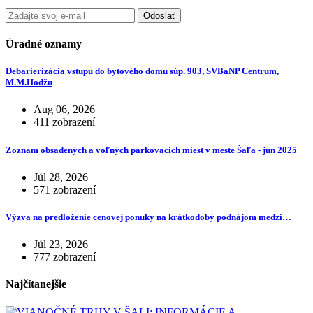
Odoslať
Úradné oznamy
Debarierizácia vstupu do bytového domu súp. 903, SVBaNP Centrum,
M.M.Hodžu
Aug 06, 2026
411 zobrazení
Zoznam obsadených a voľných parkovacích miest v meste Šaľa - jún 2025
Júl 28, 2026
571 zobrazení
Výzva na predloženie cenovej ponuky na krátkodobý podnájom medzi…
Júl 23, 2026
777 zobrazení
Najčítanejšie