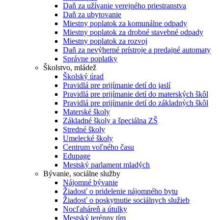
Daň za užívanie verejného priestranstva
Daň za ubytovanie
Miestny poplatok za komunálne odpady
Miestny poplatok za drobné stavebné odpady
Miestny poplatok za rozvoj
Daň za nevýherné prístroje a predajné automaty
Správne poplatky
Školstvo, mládež
Školský úrad
Pravidlá pre prijímanie detí do jaslí
Pravidlá pre prijímanie detí do materských škôl
Pravidlá pre prijímanie detí do základných škôl
Materské školy
Základné školy a špeciálna ZŠ
Stredné školy
Umelecké školy
Centrum voľného času
Edupage
Mestský parlament mladých
Bývanie, sociálne služby
Nájomné bývanie
Žiadosť o pridelenie nájomného bytu
Žiadosť o poskytnutie sociálnych služieb
Nocľaháreň a útulky
Mestský terénny tím