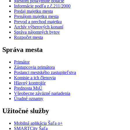
Mestom poskytnuté dotácie
Informácie podľa z.č.211/2000
Predaj majetku mesta
Prenájom majetku mesta
Prevod a prechod majetku
Archív výberových konaní
Správa nájomných bytov
Rozpočet mesta
Správa mesta
Primátor
Zástupcovia primátora
Poslanci mestského zastupiteľstva
Komisie a ich členovia
Hlavný kontrolór
Prednosta MsÚ
Všeobecne záväzné nariadenia
Úradné oznamy
Užitočné služby
Mobilná aplikácia Šaľa o+
SMARTCity Šaľa