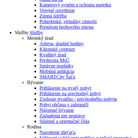
Kamerový systém a ochrana majetku
Verejné osvetlenie
Zimná údržba
Pohrebiská, virtuálny cintorín
Prenájom hrobového miesta
Služby
Služby
Mestský úrad
Adresa, úradné hodiny
Klientské centrum
Kvalitný úrad
Prednosta MsÚ
Správne poplatky
Mobilná aplikácia
SMARTCity Šaľa
Bývanie
Prihlásenie na trvalý pobyt
Prihlásenie na prechodný pobyt
Zrušenie trvalého / prechodného pobytu
Pobyt občana v zahraničí
Nájomné bývanie
Zariadenia pre seniorov
Súpisné a orientačné čísla
Rodina
Narodenie dieťaťa
Súhlasné vyhlásenie rodičov o určení otcovstva