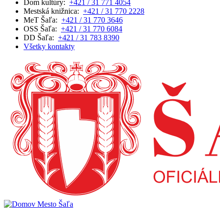
Dom kultúry:
+421 / 31 771 4054
Mestská knižnica:
+421 / 31 770 2228
MeT Šaľa:
+421 / 31 770 3646
OSS Šaľa:
+421 / 31 770 6084
DD Šaľa:
+421 / 31 783 8390
Všetky kontakty