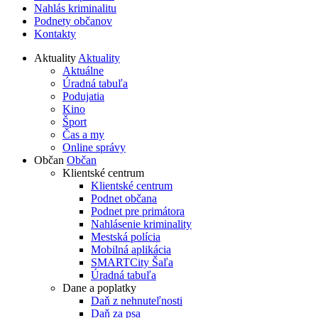
Nahlás kriminalitu
Podnety občanov
Kontakty
Aktuality
Aktuality
Aktuálne
Úradná tabuľa
Podujatia
Kino
Šport
Čas a my
Online správy
Občan
Občan
Klientské centrum
Klientské centrum
Podnet občana
Podnet pre primátora
Nahlásenie kriminality
Mestská polícia
Mobilná aplikácia
SMARTCity Šaľa
Úradná tabuľa
Dane a poplatky
Daň z nehnuteľnosti
Daň za psa