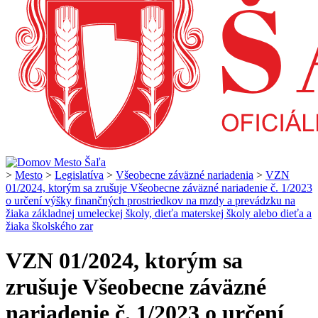
>
Mesto
>
Legislatíva
>
Všeobecne záväzné nariadenia
>
VZN
01/2024, ktorým sa zrušuje Všeobecne záväzné nariadenie č. 1/2023
o určení výšky finančných prostriedkov na mzdy a prevádzku na
žiaka základnej umeleckej školy, dieťa materskej školy alebo dieťa a
žiaka školského zar
VZN 01/2024, ktorým sa
zrušuje Všeobecne záväzné
nariadenie č. 1/2023 o určení