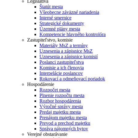
Legislatíva
Štatút mesta
Všeobecne záväzné nariadenia
Interné smernice
Strategické dokumenty
Územné plány mesta
Kompetencie hlavného kontrolóra
Zastupiteľstvo, komisie
Materiály MsZ a termíny
Uznesenia a zápisnice MsZ
Uznesenia a zápisnice komisií
Poslanci zastupiteľstva
Komisie a ich členovia
Interpelácie poslancov
Rokovací a odmeňovací poriadok
Hospodárenie
Rozpočet mesta
Plnenie rozpočtu mesta
Rozbor hospodárenia
Výročné správy mesta
Predaj majetku mesta
Prenájom majetku mesta
Prevod a prechod majetku
Správa nájomných bytov
Verejné obstarávanie