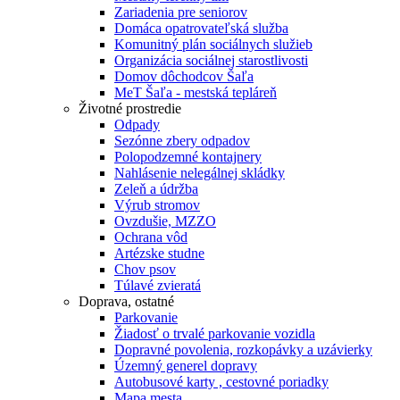
Zariadenia pre seniorov
Domáca opatrovateľská služba
Komunitný plán sociálnych služieb
Organizácia sociálnej starostlivosti
Domov dôchodcov Šaľa
MeT Šaľa - mestská tepláreň
Životné prostredie
Odpady
Sezónne zbery odpadov
Polopodzemné kontajnery
Nahlásenie nelegálnej skládky
Zeleň a údržba
Výrub stromov
Ovzdušie, MZZO
Ochrana vôd
Artézske studne
Chov psov
Túlavé zvieratá
Doprava, ostatné
Parkovanie
Žiadosť o trvalé parkovanie vozidla
Dopravné povolenia, rozkopávky a uzávierky
Územný generel dopravy
Autobusové karty , cestovné poriadky
Mapa mesta