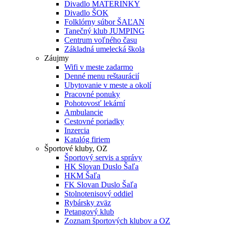
Divadlo MATERINKY
Divadlo ŠOK
Folklórny súbor ŠAĽAN
Tanečný klub JUMPING
Centrum voľného času
Základná umelecká škola
Záujmy
Wifi v meste zadarmo
Denné menu reštaurácií
Ubytovanie v meste a okolí
Pracovné ponuky
Pohotovosť lekární
Ambulancie
Cestovné poriadky
Inzercia
Katalóg firiem
Športové kluby, OZ
Športový servis a správy
HK Slovan Duslo Šaľa
HKM Šaľa
FK Slovan Duslo Šaľa
Stolnotenisový oddiel
Rybársky zväz
Petangový klub
Zoznam športových klubov a OZ