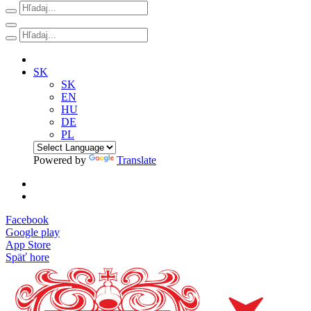
SK
SK
EN
HU
DE
PL
Powered by
Translate
Facebook
Google play
App Store
Späť hore