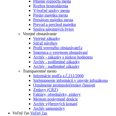
Plnenie rozpočtu mesta
Rozbor hospodárenia
Výročné správy mesta
Predaj majetku mesta
Prenájom majetku mesta
Prevod a prechod majetku
Správa nájomných bytov
Verejné obstarávanie
Verejné zákazky
Súťaž návrhov
Profil verejného obstarávateľa
Smernica o verejnom obstarávaní
Archív - zákazky s nízkou hodnotou
Archív - podlimitné zákazky
Archív - nadlimitné zákazky
Transparentné mesto
Informácie podľa z.č.211/2000
Sprístupnenie informácií v zmysle infozákona
Oznámenie protispoločenskej činnosti
Zmluvy (CRZ)
Faktúry, objednávky, zmluvy
Mestom poskytnuté dotácie
Archív výberových konaní
Archív samosprávy
Voľný čas
Voľný čas