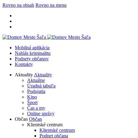
Rovno na obsah
Rovno na menu
Mobilná aplikácia
Nahlás kriminalitu
Podnety občanov
Kontakty
Aktuality
Aktuality
Aktuálne
Úradná tabuľa
Podujatia
Kino
Šport
Čas a my
Online správy
Občan
Občan
Klientské centrum
Klientské centrum
Podnet občana