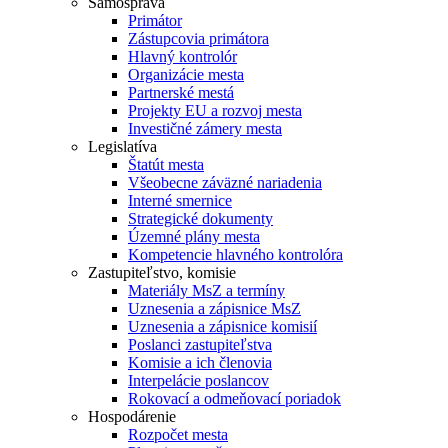
Samospráva
Primátor
Zástupcovia primátora
Hlavný kontrolór
Organizácie mesta
Partnerské mestá
Projekty EU a rozvoj mesta
Investičné zámery mesta
Legislatíva
Štatút mesta
Všeobecne záväzné nariadenia
Interné smernice
Strategické dokumenty
Územné plány mesta
Kompetencie hlavného kontrolóra
Zastupiteľstvo, komisie
Materiály MsZ a termíny
Uznesenia a zápisnice MsZ
Uznesenia a zápisnice komisií
Poslanci zastupiteľstva
Komisie a ich členovia
Interpelácie poslancov
Rokovací a odmeňovací poriadok
Hospodárenie
Rozpočet mesta