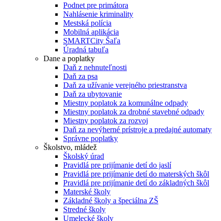
Podnet pre primátora
Nahlásenie kriminality
Mestská polícia
Mobilná aplikácia
SMARTCity Šaľa
Úradná tabuľa
Dane a poplatky
Daň z nehnuteľnosti
Daň za psa
Daň za užívanie verejného priestranstva
Daň za ubytovanie
Miestny poplatok za komunálne odpady
Miestny poplatok za drobné stavebné odpady
Miestny poplatok za rozvoj
Daň za nevýherné prístroje a predajné automaty
Správne poplatky
Školstvo, mládež
Školský úrad
Pravidlá pre prijímanie detí do jaslí
Pravidlá pre prijímanie detí do materských škôl
Pravidlá pre prijímanie detí do základných škôl
Materské školy
Základné školy a špeciálna ZŠ
Stredné školy
Umelecké školy