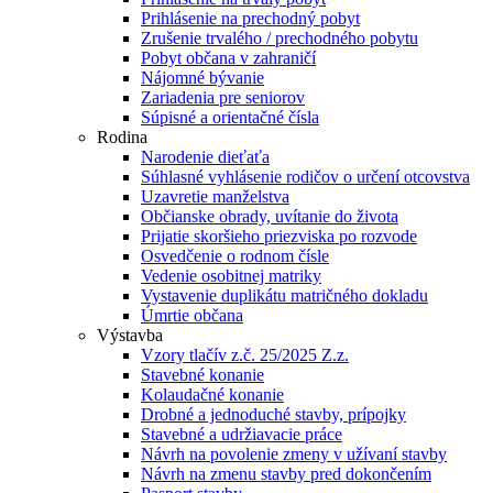
Prihlásenie na prechodný pobyt
Zrušenie trvalého / prechodného pobytu
Pobyt občana v zahraničí
Nájomné bývanie
Zariadenia pre seniorov
Súpisné a orientačné čísla
Rodina
Narodenie dieťaťa
Súhlasné vyhlásenie rodičov o určení otcovstva
Uzavretie manželstva
Občianske obrady, uvítanie do života
Prijatie skoršieho priezviska po rozvode
Osvedčenie o rodnom čísle
Vedenie osobitnej matriky
Vystavenie duplikátu matričného dokladu
Úmrtie občana
Výstavba
Vzory tlačív z.č. 25/2025 Z.z.
Stavebné konanie
Kolaudačné konanie
Drobné a jednoduché stavby, prípojky
Stavebné a udržiavacie práce
Návrh na povolenie zmeny v užívaní stavby
Návrh na zmenu stavby pred dokončením