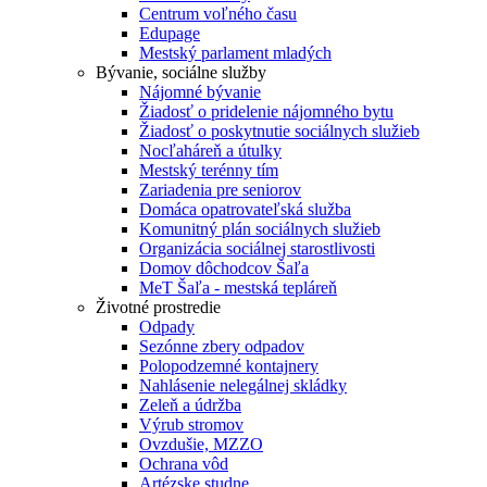
Centrum voľného času
Edupage
Mestský parlament mladých
Bývanie, sociálne služby
Nájomné bývanie
Žiadosť o pridelenie nájomného bytu
Žiadosť o poskytnutie sociálnych služieb
Nocľaháreň a útulky
Mestský terénny tím
Zariadenia pre seniorov
Domáca opatrovateľská služba
Komunitný plán sociálnych služieb
Organizácia sociálnej starostlivosti
Domov dôchodcov Šaľa
MeT Šaľa - mestská tepláreň
Životné prostredie
Odpady
Sezónne zbery odpadov
Polopodzemné kontajnery
Nahlásenie nelegálnej skládky
Zeleň a údržba
Výrub stromov
Ovzdušie, MZZO
Ochrana vôd
Artézske studne