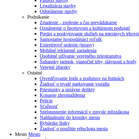
Pasport stavby
Legalizácia stavby
Odstránenie stavby
Podnikanie
Zriadenie - zrušenie a čas prevádzkarne
Oznámenie o športovom a kultúrnom podujatí
Predaj a poskytovanie služieb na miestnych trhovi
Samostatne hospodáriaci roľník
Exteriérové sedenie (terasy)
Mobilné reklamné zariadenia
Osobitné užívanie verejného priestranstva
Šaliansky jarmok, vianočné trhy, slávnosti a hody
Verejné zbierky
Ostatné
Osvedčovanie listín a podpisov na listinách
Žiadosť o trvalé parkovanie vozidla
Priestupky a správne delikty
Konanie zhromaždenia
Petície
Sťažnosť
Sprístupnenie informácií v zmysle infozákona
Nahliadnutie do kroniky mesta
Rybárske lístky
Žiadosť o použitie erbu/loga mesta
Mesto
Mesto