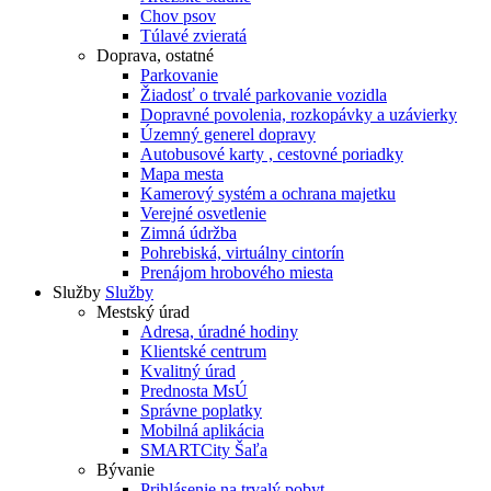
Chov psov
Túlavé zvieratá
Doprava, ostatné
Parkovanie
Žiadosť o trvalé parkovanie vozidla
Dopravné povolenia, rozkopávky a uzávierky
Územný generel dopravy
Autobusové karty , cestovné poriadky
Mapa mesta
Kamerový systém a ochrana majetku
Verejné osvetlenie
Zimná údržba
Pohrebiská, virtuálny cintorín
Prenájom hrobového miesta
Služby
Služby
Mestský úrad
Adresa, úradné hodiny
Klientské centrum
Kvalitný úrad
Prednosta MsÚ
Správne poplatky
Mobilná aplikácia
SMARTCity Šaľa
Bývanie
Prihlásenie na trvalý pobyt