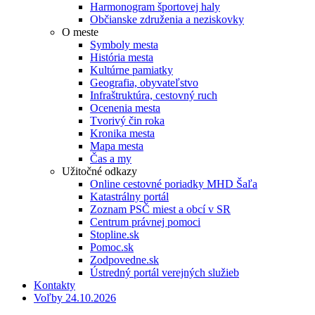
Harmonogram športovej haly
Občianske združenia a neziskovky
O meste
Symboly mesta
História mesta
Kultúrne pamiatky
Geografia, obyvateľstvo
Infraštruktúra, cestovný ruch
Ocenenia mesta
Tvorivý čin roka
Kronika mesta
Mapa mesta
Čas a my
Užitočné odkazy
Online cestovné poriadky MHD Šaľa
Katastrálny portál
Zoznam PSČ miest a obcí v SR
Centrum právnej pomoci
Stopline.sk
Pomoc.sk
Zodpovedne.sk
Ústredný portál verejných služieb
Kontakty
Voľby 24.10.2026