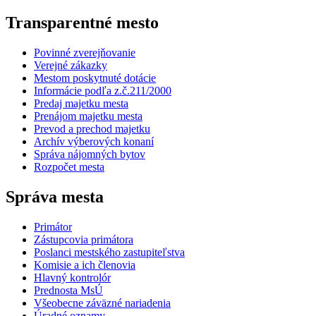
Transparentné mesto
Povinné zverejňovanie
Verejné zákazky
Mestom poskytnuté dotácie
Informácie podľa z.č.211/2000
Predaj majetku mesta
Prenájom majetku mesta
Prevod a prechod majetku
Archív výberových konaní
Správa nájomných bytov
Rozpočet mesta
Správa mesta
Primátor
Zástupcovia primátora
Poslanci mestského zastupiteľstva
Komisie a ich členovia
Hlavný kontrolór
Prednosta MsÚ
Všeobecne záväzné nariadenia
Úradné oznamy