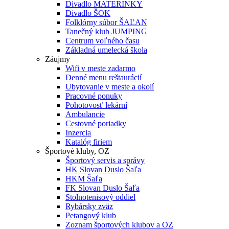
Divadlo MATERINKY
Divadlo ŠOK
Folklórny súbor ŠAĽAN
Tanečný klub JUMPING
Centrum voľného času
Základná umelecká škola
Záujmy
Wifi v meste zadarmo
Denné menu reštaurácií
Ubytovanie v meste a okolí
Pracovné ponuky
Pohotovosť lekární
Ambulancie
Cestovné poriadky
Inzercia
Katalóg firiem
Športové kluby, OZ
Športový servis a správy
HK Slovan Duslo Šaľa
HKM Šaľa
FK Slovan Duslo Šaľa
Stolnotenisový oddiel
Rybársky zväz
Petangový klub
Zoznam športových klubov a OZ