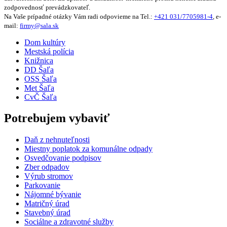
zodpovednosť prevádzkovateľ.
Na Vaše prípadné otázky Vám radi odpovieme na Tel.:
+421 031/7705981-4
, e-
mail:
firmy@sala.sk
Dom kultúry
Mestská polícia
Knižnica
DD Šaľa
OSS Šaľa
Met Šaľa
CvČ Šaľa
Potrebujem vybaviť
Daň z nehnuteľnosti
Miestny poplatok za komunálne odpady
Osvedčovanie podpisov
Zber odpadov
Výrub stromov
Parkovanie
Nájomné bývanie
Matričný úrad
Stavebný úrad
Sociálne a zdravotné služby