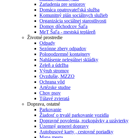
Zariadenia pre seniorov
Domáca opatrovateľská služba
Komunitný plán sociálnych služieb
Organizácia sociálnej starostlivosti
Domov dôchodcov Šaľa
MeT Šaľa - mestská tepláreň
Životné prostredie
Odpady
Sezónne zbery odpadov
Polopodzemné kontajnery
Nahlásenie nelegálnej skládky
Zeleň a údržba
Výrub stromov
Ovzdušie, MZZO
Ochrana vôd
Artézske studne
Chov psov
Túlavé zvieratá
Doprava, ostatné
Parkovanie
Žiadosť o trvalé parkovanie vozidla
Dopravné povolenia, rozkopávky a uzávierky
Územný generel dopravy
Autobusové karty , cestovné poriadky
Mapa mesta