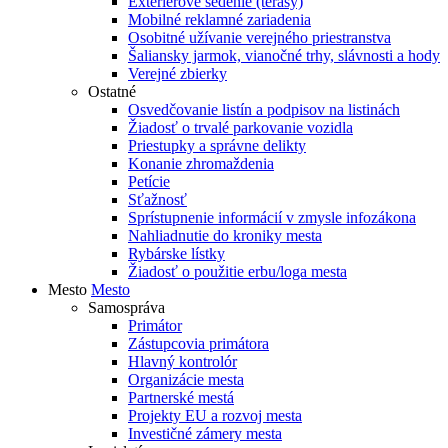
Exteriérové sedenie (terasy)
Mobilné reklamné zariadenia
Osobitné užívanie verejného priestranstva
Šaliansky jarmok, vianočné trhy, slávnosti a hody
Verejné zbierky
Ostatné
Osvedčovanie listín a podpisov na listinách
Žiadosť o trvalé parkovanie vozidla
Priestupky a správne delikty
Konanie zhromaždenia
Petície
Sťažnosť
Sprístupnenie informácií v zmysle infozákona
Nahliadnutie do kroniky mesta
Rybárske lístky
Žiadosť o použitie erbu/loga mesta
Mesto
Mesto
Samospráva
Primátor
Zástupcovia primátora
Hlavný kontrolór
Organizácie mesta
Partnerské mestá
Projekty EU a rozvoj mesta
Investičné zámery mesta