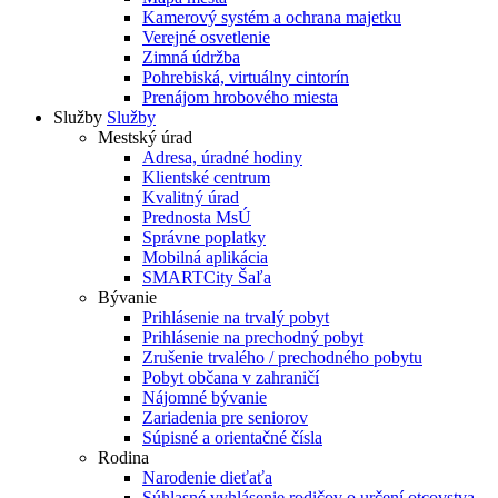
Kamerový systém a ochrana majetku
Verejné osvetlenie
Zimná údržba
Pohrebiská, virtuálny cintorín
Prenájom hrobového miesta
Služby
Služby
Mestský úrad
Adresa, úradné hodiny
Klientské centrum
Kvalitný úrad
Prednosta MsÚ
Správne poplatky
Mobilná aplikácia
SMARTCity Šaľa
Bývanie
Prihlásenie na trvalý pobyt
Prihlásenie na prechodný pobyt
Zrušenie trvalého / prechodného pobytu
Pobyt občana v zahraničí
Nájomné bývanie
Zariadenia pre seniorov
Súpisné a orientačné čísla
Rodina
Narodenie dieťaťa
Súhlasné vyhlásenie rodičov o určení otcovstva