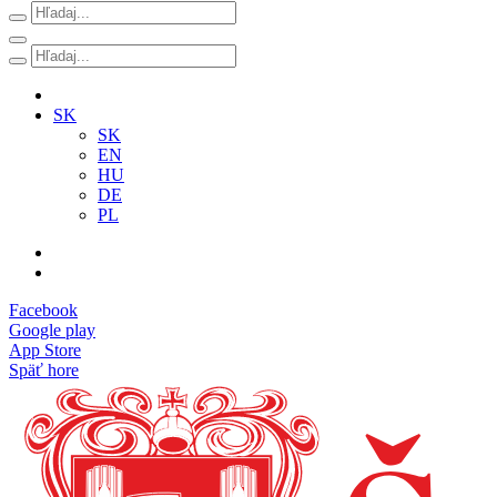
SK
SK
EN
HU
DE
PL
Facebook
Google play
App Store
Späť hore