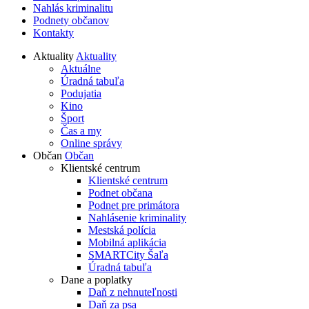
Nahlás kriminalitu
Podnety občanov
Kontakty
Aktuality
Aktuality
Aktuálne
Úradná tabuľa
Podujatia
Kino
Šport
Čas a my
Online správy
Občan
Občan
Klientské centrum
Klientské centrum
Podnet občana
Podnet pre primátora
Nahlásenie kriminality
Mestská polícia
Mobilná aplikácia
SMARTCity Šaľa
Úradná tabuľa
Dane a poplatky
Daň z nehnuteľnosti
Daň za psa