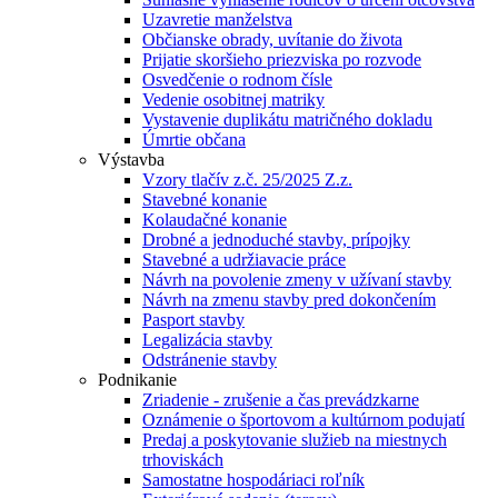
Uzavretie manželstva
Občianske obrady, uvítanie do života
Prijatie skoršieho priezviska po rozvode
Osvedčenie o rodnom čísle
Vedenie osobitnej matriky
Vystavenie duplikátu matričného dokladu
Úmrtie občana
Výstavba
Vzory tlačív z.č. 25/2025 Z.z.
Stavebné konanie
Kolaudačné konanie
Drobné a jednoduché stavby, prípojky
Stavebné a udržiavacie práce
Návrh na povolenie zmeny v užívaní stavby
Návrh na zmenu stavby pred dokončením
Pasport stavby
Legalizácia stavby
Odstránenie stavby
Podnikanie
Zriadenie - zrušenie a čas prevádzkarne
Oznámenie o športovom a kultúrnom podujatí
Predaj a poskytovanie služieb na miestnych
trhoviskách
Samostatne hospodáriaci roľník