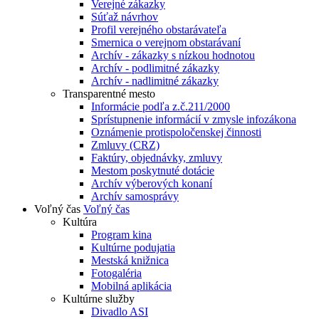
Verejné zákazky
Súťaž návrhov
Profil verejného obstarávateľa
Smernica o verejnom obstarávaní
Archív - zákazky s nízkou hodnotou
Archív - podlimitné zákazky
Archív - nadlimitné zákazky
Transparentné mesto
Informácie podľa z.č.211/2000
Sprístupnenie informácií v zmysle infozákona
Oznámenie protispoločenskej činnosti
Zmluvy (CRZ)
Faktúry, objednávky, zmluvy
Mestom poskytnuté dotácie
Archív výberových konaní
Archív samosprávy
Voľný čas
Voľný čas
Kultúra
Program kina
Kultúrne podujatia
Mestská knižnica
Fotogaléria
Mobilná aplikácia
Kultúrne služby
Divadlo ASI