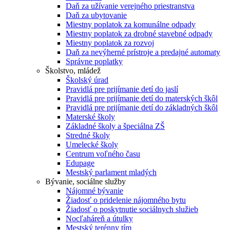
Daň za užívanie verejného priestranstva
Daň za ubytovanie
Miestny poplatok za komunálne odpady
Miestny poplatok za drobné stavebné odpady
Miestny poplatok za rozvoj
Daň za nevýherné prístroje a predajné automaty
Správne poplatky
Školstvo, mládež
Školský úrad
Pravidlá pre prijímanie detí do jaslí
Pravidlá pre prijímanie detí do materských škôl
Pravidlá pre prijímanie detí do základných škôl
Materské školy
Základné školy a špeciálna ZŠ
Stredné školy
Umelecké školy
Centrum voľného času
Edupage
Mestský parlament mladých
Bývanie, sociálne služby
Nájomné bývanie
Žiadosť o pridelenie nájomného bytu
Žiadosť o poskytnutie sociálnych služieb
Nocľaháreň a útulky
Mestský terénny tím