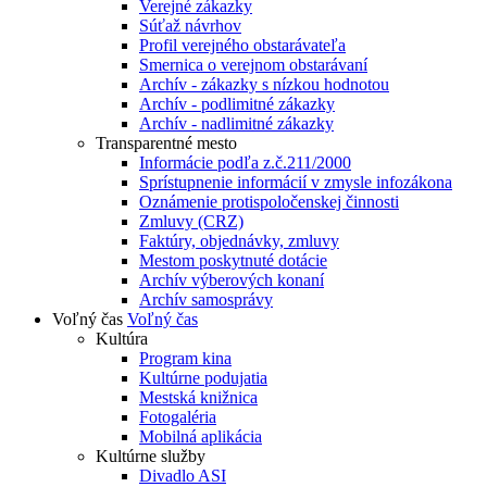
Verejné zákazky
Súťaž návrhov
Profil verejného obstarávateľa
Smernica o verejnom obstarávaní
Archív - zákazky s nízkou hodnotou
Archív - podlimitné zákazky
Archív - nadlimitné zákazky
Transparentné mesto
Informácie podľa z.č.211/2000
Sprístupnenie informácií v zmysle infozákona
Oznámenie protispoločenskej činnosti
Zmluvy (CRZ)
Faktúry, objednávky, zmluvy
Mestom poskytnuté dotácie
Archív výberových konaní
Archív samosprávy
Voľný čas
Voľný čas
Kultúra
Program kina
Kultúrne podujatia
Mestská knižnica
Fotogaléria
Mobilná aplikácia
Kultúrne služby
Divadlo ASI