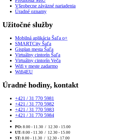
Prednosta MsÚ
Všeobecne záväzné nariadenia
Úradné oznamy
Užitočné služby
Mobilná aplikácia Šaľa o+
SMARTCity Šaľa
Gisplan mesta Šaľa
Virtuálny cintorín Šaľa
Virtuálny cintorín Veča
Wifi v meste zadarmo
Wifi4EU
Úradné hodiny, kontakt
+421 / 31 770 5981
+421 / 31 770 5982
+421 / 31 770 5983
+421 / 31 770 5984
PO:
8.00 - 11.30 / 12.30 - 15.00
UT:
8.00 - 11.30 / 12.30 - 15.00
ST:
8.00 - 11.30 / 12.30 - 17.00