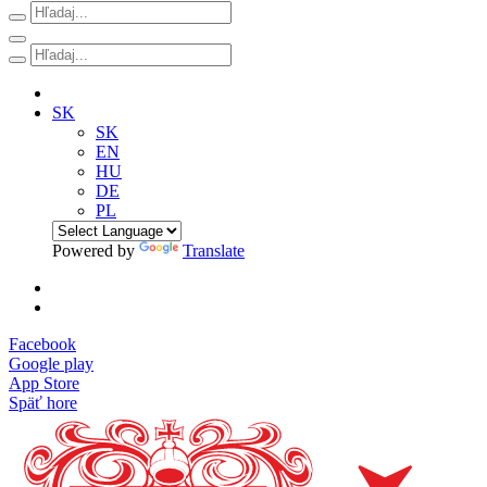
SK
SK
EN
HU
DE
PL
Powered by
Translate
Facebook
Google play
App Store
Späť hore