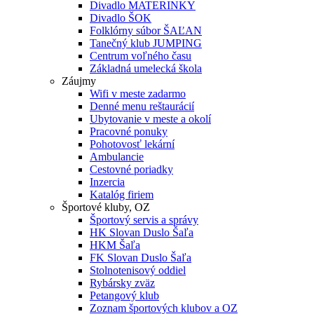
Divadlo MATERINKY
Divadlo ŠOK
Folklórny súbor ŠAĽAN
Tanečný klub JUMPING
Centrum voľného času
Základná umelecká škola
Záujmy
Wifi v meste zadarmo
Denné menu reštaurácií
Ubytovanie v meste a okolí
Pracovné ponuky
Pohotovosť lekární
Ambulancie
Cestovné poriadky
Inzercia
Katalóg firiem
Športové kluby, OZ
Športový servis a správy
HK Slovan Duslo Šaľa
HKM Šaľa
FK Slovan Duslo Šaľa
Stolnotenisový oddiel
Rybársky zväz
Petangový klub
Zoznam športových klubov a OZ