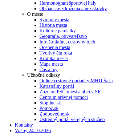
Harmonogram športovej haly
Občianske združenia a neziskovky
O meste
Symboly mesta
História mesta
Kultúrne pamiatky
Geografia, obyvateľstvo
Infraštruktúra, cestovný ruch
Ocenenia mesta
Tvorivý čin roka
Kronika mesta
Mapa mesta
Čas a my
Užitočné odkazy
Online cestovné poriadky MHD Šaľa
Katastrálny portál
Zoznam PSČ miest a obcí v SR
Centrum právnej pomoci
Stopline.sk
Pomoc.sk
Zodpovedne.sk
Ústredný portál verejných služieb
Kontakty
Voľby 24.10.2026