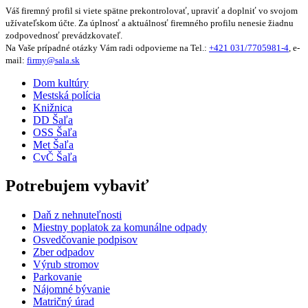
Váš firemný profil si viete spätne prekontrolovať, upraviť a doplniť vo svojom
užívateľskom účte. Za úplnosť a aktuálnosť firemného profilu nenesie žiadnu
zodpovednosť prevádzkovateľ.
Na Vaše prípadné otázky Vám radi odpovieme na Tel.:
+421 031/7705981-4
, e-
mail:
firmy@sala.sk
Dom kultúry
Mestská polícia
Knižnica
DD Šaľa
OSS Šaľa
Met Šaľa
CvČ Šaľa
Potrebujem vybaviť
Daň z nehnuteľnosti
Miestny poplatok za komunálne odpady
Osvedčovanie podpisov
Zber odpadov
Výrub stromov
Parkovanie
Nájomné bývanie
Matričný úrad