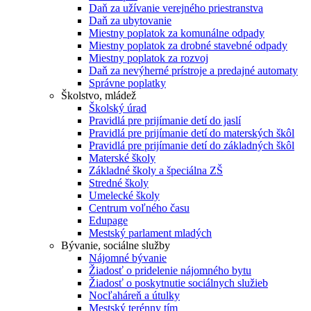
Daň za užívanie verejného priestranstva
Daň za ubytovanie
Miestny poplatok za komunálne odpady
Miestny poplatok za drobné stavebné odpady
Miestny poplatok za rozvoj
Daň za nevýherné prístroje a predajné automaty
Správne poplatky
Školstvo, mládež
Školský úrad
Pravidlá pre prijímanie detí do jaslí
Pravidlá pre prijímanie detí do materských škôl
Pravidlá pre prijímanie detí do základných škôl
Materské školy
Základné školy a špeciálna ZŠ
Stredné školy
Umelecké školy
Centrum voľného času
Edupage
Mestský parlament mladých
Bývanie, sociálne služby
Nájomné bývanie
Žiadosť o pridelenie nájomného bytu
Žiadosť o poskytnutie sociálnych služieb
Nocľaháreň a útulky
Mestský terénny tím