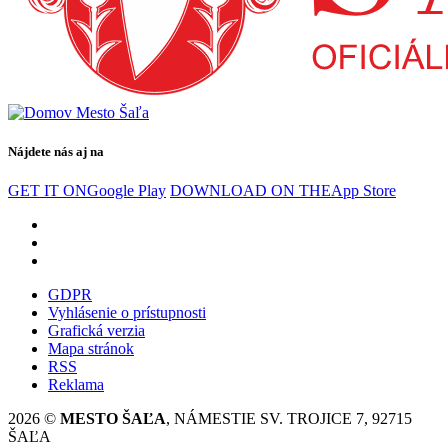
Nájdete nás aj na
GET IT ON
Google Play
DOWNLOAD ON THE
App Store
GDPR
Vyhlásenie o prístupnosti
Grafická verzia
Mapa stránok
RSS
Reklama
2026 ©
MESTO ŠAĽA
, NÁMESTIE SV. TROJICE 7, 92715
ŠAĽA