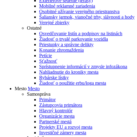
Exteriérové sedenie (terasy)
Mobilné reklamné zariadenia
Osobitné užívanie verejného priestranstva
Šaliansky jarmok, vianočné trhy, slávnosti a hody
Verejné zbierky
Ostatné
Osvedčovanie listín a podpisov na listinách
Žiadosť o trvalé parkovanie vozidla
Priestupky a správne delikty
Konanie zhromaždenia
Petície
Sťažnosť
Sprístupnenie informácií v zmysle infozákona
Nahliadnutie do kroniky mesta
Rybárske lístky
Žiadosť o použitie erbu/loga mesta
Mesto
Mesto
Samospráva
Primátor
Zástupcovia primátora
Hlavný kontrolór
Organizácie mesta
Partnerské mestá
Projekty EU a rozvoj mesta
Investičné zámery mesta