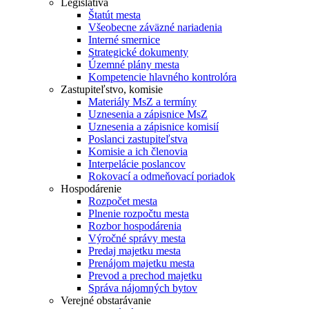
Legislatíva
Štatút mesta
Všeobecne záväzné nariadenia
Interné smernice
Strategické dokumenty
Územné plány mesta
Kompetencie hlavného kontrolóra
Zastupiteľstvo, komisie
Materiály MsZ a termíny
Uznesenia a zápisnice MsZ
Uznesenia a zápisnice komisií
Poslanci zastupiteľstva
Komisie a ich členovia
Interpelácie poslancov
Rokovací a odmeňovací poriadok
Hospodárenie
Rozpočet mesta
Plnenie rozpočtu mesta
Rozbor hospodárenia
Výročné správy mesta
Predaj majetku mesta
Prenájom majetku mesta
Prevod a prechod majetku
Správa nájomných bytov
Verejné obstarávanie