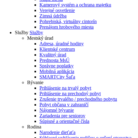
Kamerový systém a ochrana majetku
Verejné osvetlenie
Zimná údržba
Pohrebiská, virtuálny cintorín
Prenájom hrobového miesta
Služby
Služby
Mestský úrad
Adresa, úradné hodiny
Klientské centrum
Kvalitný úrad
Prednosta MsÚ
Správne poplatky
Mobilná aplikácia
SMARTCity Šaľa
Bývanie
Prihlásenie na trvalý pobyt
Prihlásenie na prechodný pobyt
Zrušenie trvalého / prechodného pobytu
Pobyt občana v zahraničí
Nájomné bývanie
Zariadenia pre seniorov
Súpisné a orientačné čísla
Rodina
Narodenie dieťaťa
Súhlasné vyhlásenie rodičov o určení otcovstva