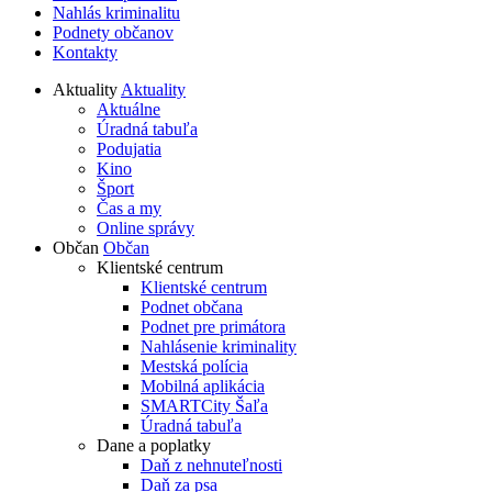
Nahlás kriminalitu
Podnety občanov
Kontakty
Aktuality
Aktuality
Aktuálne
Úradná tabuľa
Podujatia
Kino
Šport
Čas a my
Online správy
Občan
Občan
Klientské centrum
Klientské centrum
Podnet občana
Podnet pre primátora
Nahlásenie kriminality
Mestská polícia
Mobilná aplikácia
SMARTCity Šaľa
Úradná tabuľa
Dane a poplatky
Daň z nehnuteľnosti
Daň za psa