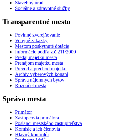
Stavebný úrad
Sociálne a zdravotné služby
Transparentné mesto
Povinné zverejňovanie
Verejné zákazky
Mestom poskytnuté dotácie
Informácie podľa z.č.211/2000
Predaj majetku mesta
Prenájom majetku mesta
Prevod a prechod majetku
Archív výberových konaní
Správa nájomných bytov
Rozpočet mesta
Správa mesta
Primátor
Zástupcovia primátora
Poslanci mestského zastupiteľstva
Komisie a ich členovia
Hlavný kontrolór