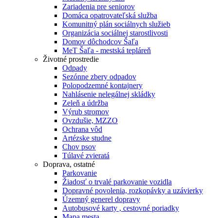
Zariadenia pre seniorov
Domáca opatrovateľská služba
Komunitný plán sociálnych služieb
Organizácia sociálnej starostlivosti
Domov dôchodcov Šaľa
MeT Šaľa - mestská tepláreň
Životné prostredie
Odpady
Sezónne zbery odpadov
Polopodzemné kontajnery
Nahlásenie nelegálnej skládky
Zeleň a údržba
Výrub stromov
Ovzdušie, MZZO
Ochrana vôd
Artézske studne
Chov psov
Túlavé zvieratá
Doprava, ostatné
Parkovanie
Žiadosť o trvalé parkovanie vozidla
Dopravné povolenia, rozkopávky a uzávierky
Územný generel dopravy
Autobusové karty , cestovné poriadky
Mapa mesta