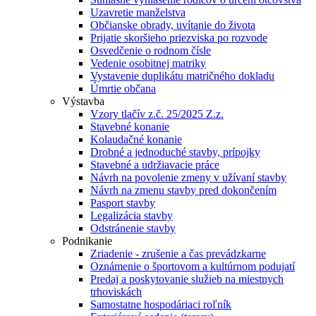
Uzavretie manželstva
Občianske obrady, uvítanie do života
Prijatie skoršieho priezviska po rozvode
Osvedčenie o rodnom čísle
Vedenie osobitnej matriky
Vystavenie duplikátu matričného dokladu
Úmrtie občana
Výstavba
Vzory tlačív z.č. 25/2025 Z.z.
Stavebné konanie
Kolaudačné konanie
Drobné a jednoduché stavby, prípojky
Stavebné a udržiavacie práce
Návrh na povolenie zmeny v užívaní stavby
Návrh na zmenu stavby pred dokončením
Pasport stavby
Legalizácia stavby
Odstránenie stavby
Podnikanie
Zriadenie - zrušenie a čas prevádzkarne
Oznámenie o športovom a kultúrnom podujatí
Predaj a poskytovanie služieb na miestnych
trhoviskách
Samostatne hospodáriaci roľník