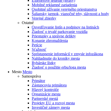
Exteriérové sedenie (terasy)
Mobilné reklamné zariadenia
Osobitné užívanie verejného priestranstva
Šaliansky jarmok, vianočné trhy, slávnosti a hody
Verejné zbierky
Ostatné
Osvedčovanie listín a podpisov na listinách
Žiadosť o trvalé parkovanie vozidla
Priestupky a správne delikty
Konanie zhromaždenia
Petície
Sťažnosť
Sprístupnenie informácií v zmysle infozákona
Nahliadnutie do kroniky mesta
Rybárske lístky
Žiadosť o použitie erbu/loga mesta
Mesto
Mesto
Samospráva
Primátor
Zástupcovia primátora
Hlavný kontrolór
Organizácie mesta
Partnerské mestá
Projekty EU a rozvoj mesta
Investičné zámery mesta