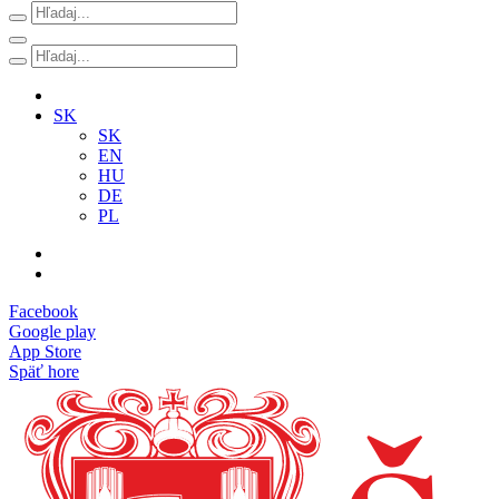
SK
SK
EN
HU
DE
PL
Facebook
Google play
App Store
Späť hore