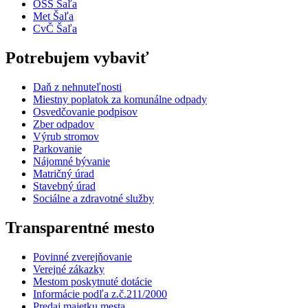
OSS Šaľa
Met Šaľa
CvČ Šaľa
Potrebujem vybaviť
Daň z nehnuteľnosti
Miestny poplatok za komunálne odpady
Osvedčovanie podpisov
Zber odpadov
Výrub stromov
Parkovanie
Nájomné bývanie
Matričný úrad
Stavebný úrad
Sociálne a zdravotné služby
Transparentné mesto
Povinné zverejňovanie
Verejné zákazky
Mestom poskytnuté dotácie
Informácie podľa z.č.211/2000
Predaj majetku mesta