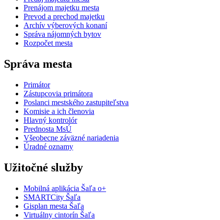
Prenájom majetku mesta
Prevod a prechod majetku
Archív výberových konaní
Správa nájomných bytov
Rozpočet mesta
Správa mesta
Primátor
Zástupcovia primátora
Poslanci mestského zastupiteľstva
Komisie a ich členovia
Hlavný kontrolór
Prednosta MsÚ
Všeobecne záväzné nariadenia
Úradné oznamy
Užitočné služby
Mobilná aplikácia Šaľa o+
SMARTCity Šaľa
Gisplan mesta Šaľa
Virtuálny cintorín Šaľa