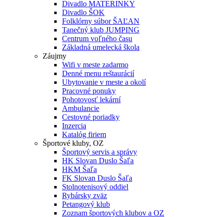
Divadlo MATERINKY
Divadlo ŠOK
Folklórny súbor ŠAĽAN
Tanečný klub JUMPING
Centrum voľného času
Základná umelecká škola
Záujmy
Wifi v meste zadarmo
Denné menu reštaurácií
Ubytovanie v meste a okolí
Pracovné ponuky
Pohotovosť lekární
Ambulancie
Cestovné poriadky
Inzercia
Katalóg firiem
Športové kluby, OZ
Športový servis a správy
HK Slovan Duslo Šaľa
HKM Šaľa
FK Slovan Duslo Šaľa
Stolnotenisový oddiel
Rybársky zväz
Petangový klub
Zoznam športových klubov a OZ