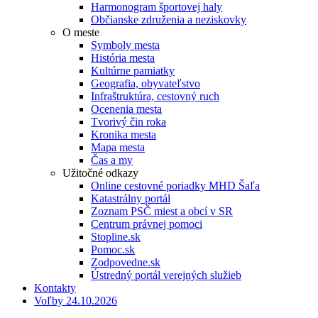
Harmonogram športovej haly
Občianske združenia a neziskovky
O meste
Symboly mesta
História mesta
Kultúrne pamiatky
Geografia, obyvateľstvo
Infraštruktúra, cestovný ruch
Ocenenia mesta
Tvorivý čin roka
Kronika mesta
Mapa mesta
Čas a my
Užitočné odkazy
Online cestovné poriadky MHD Šaľa
Katastrálny portál
Zoznam PSČ miest a obcí v SR
Centrum právnej pomoci
Stopline.sk
Pomoc.sk
Zodpovedne.sk
Ústredný portál verejných služieb
Kontakty
Voľby 24.10.2026