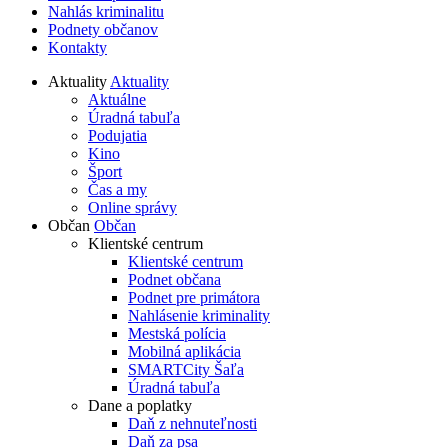
Nahlás kriminalitu
Podnety občanov
Kontakty
Aktuality
Aktuality
Aktuálne
Úradná tabuľa
Podujatia
Kino
Šport
Čas a my
Online správy
Občan
Občan
Klientské centrum
Klientské centrum
Podnet občana
Podnet pre primátora
Nahlásenie kriminality
Mestská polícia
Mobilná aplikácia
SMARTCity Šaľa
Úradná tabuľa
Dane a poplatky
Daň z nehnuteľnosti
Daň za psa