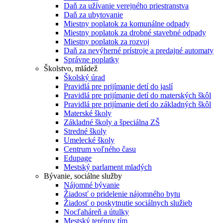
Daň za užívanie verejného priestranstva
Daň za ubytovanie
Miestny poplatok za komunálne odpady
Miestny poplatok za drobné stavebné odpady
Miestny poplatok za rozvoj
Daň za nevýherné prístroje a predajné automaty
Správne poplatky
Školstvo, mládež
Školský úrad
Pravidlá pre prijímanie detí do jaslí
Pravidlá pre prijímanie detí do materských škôl
Pravidlá pre prijímanie detí do základných škôl
Materské školy
Základné školy a špeciálna ZŠ
Stredné školy
Umelecké školy
Centrum voľného času
Edupage
Mestský parlament mladých
Bývanie, sociálne služby
Nájomné bývanie
Žiadosť o pridelenie nájomného bytu
Žiadosť o poskytnutie sociálnych služieb
Nocľaháreň a útulky
Mestský terénny tím