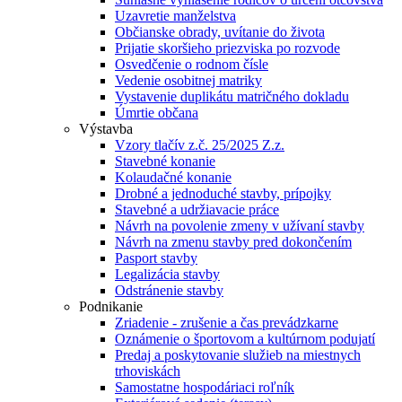
Uzavretie manželstva
Občianske obrady, uvítanie do života
Prijatie skoršieho priezviska po rozvode
Osvedčenie o rodnom čísle
Vedenie osobitnej matriky
Vystavenie duplikátu matričného dokladu
Úmrtie občana
Výstavba
Vzory tlačív z.č. 25/2025 Z.z.
Stavebné konanie
Kolaudačné konanie
Drobné a jednoduché stavby, prípojky
Stavebné a udržiavacie práce
Návrh na povolenie zmeny v užívaní stavby
Návrh na zmenu stavby pred dokončením
Pasport stavby
Legalizácia stavby
Odstránenie stavby
Podnikanie
Zriadenie - zrušenie a čas prevádzkarne
Oznámenie o športovom a kultúrnom podujatí
Predaj a poskytovanie služieb na miestnych
trhoviskách
Samostatne hospodáriaci roľník