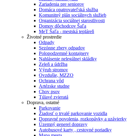
Zariadenia pre seniorov
Domáca opatrovateľská služba
Komunitný plán sociálnych služieb
Organizácia sociálnej starostlivosti
Domov dôchodcov Šaľa
MeT Šaľa - mestská tepláreň
Životné prostredie
Odpady
Sezónne zbery odpadov
Polopodzemné kontajnery
Nahlásenie nelegálnej skládky
Zeleň a údržba
Výrub stromov
Ovzdušie, MZZO
Ochrana vôd
Artézske studne
Chov psov
Túlavé zvieratá
Doprava, ostatné
Parkovanie
Žiadosť o trvalé parkovanie vozidla
Dopravné povolenia, rozkopávky a uzávierky
Územný generel dopravy
Autobusové karty , cestovné poriadky
Mapa mesta