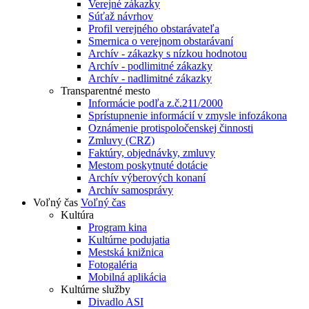
Verejné zákazky
Súťaž návrhov
Profil verejného obstarávateľa
Smernica o verejnom obstarávaní
Archív - zákazky s nízkou hodnotou
Archív - podlimitné zákazky
Archív - nadlimitné zákazky
Transparentné mesto
Informácie podľa z.č.211/2000
Sprístupnenie informácií v zmysle infozákona
Oznámenie protispoločenskej činnosti
Zmluvy (CRZ)
Faktúry, objednávky, zmluvy
Mestom poskytnuté dotácie
Archív výberových konaní
Archív samosprávy
Voľný čas
Voľný čas
Kultúra
Program kina
Kultúrne podujatia
Mestská knižnica
Fotogaléria
Mobilná aplikácia
Kultúrne služby
Divadlo ASI