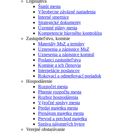
Legislatíva
Štatút mesta
Všeobecne záväzné nariadenia
Interné smernice
Strategické dokumenty
Územné plány mesta
Kompetencie hlavného kontrolóra
Zastupiteľstvo, komisie
Materiály MsZ a termíny
Uznesenia a zápisnice MsZ
Uznesenia a zápisnice komisií
Poslanci zastupiteľstva
Komisie a ich členovia
Interpelácie poslancov
Rokovací a odmeňovací poriadok
Hospodárenie
Rozpočet mesta
Plnenie rozpočtu mesta
Rozbor hospodárenia
Výročné správy mesta
Predaj majetku mesta
Prenájom majetku mesta
Prevod a prechod majetku
Správa nájomných bytov
Verejné obstarávanie