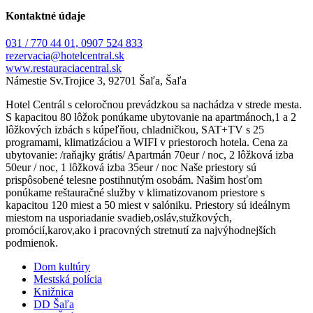
Kontaktné údaje
031 / 770 44 01, 0907 524 833
rezervacia@hotelcentral.sk
www.restauraciacentral.sk
Námestie Sv.Trojice 3, 92701 Šaľa, Šaľa
Hotel Centrál s celoročnou prevádzkou sa nachádza v strede mesta.
S kapacitou 80 lôžok ponúkame ubytovanie na apartmánoch,1 a 2
lôžkových izbách s kúpeľňou, chladničkou, SAT+TV s 25
programami, klimatizáciou a WIFI v priestoroch hotela. Cena za
ubytovanie: /raňajky grátis/ Apartmán 70eur / noc, 2 lôžková izba
50eur / noc, 1 lôžková izba 35eur / noc Naše priestory sú
prispôsobené telesne postihnutým osobám. Našim hosťom
ponúkame reštauračné služby v klimatizovanom priestore s
kapacitou 120 miest a 50 miest v salóniku. Priestory sú ideálnym
miestom na usporiadanie svadieb,osláv,stužkových,
promócií,karov,ako i pracovných stretnutí za najvýhodnejších
podmienok.
Dom kultúry
Mestská polícia
Knižnica
DD Šaľa