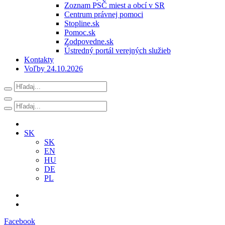
Zoznam PSČ miest a obcí v SR
Centrum právnej pomoci
Stopline.sk
Pomoc.sk
Zodpovedne.sk
Ústredný portál verejných služieb
Kontakty
Voľby 24.10.2026
SK
SK
EN
HU
DE
PL
Facebook