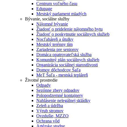
Centrum voľného času
Edupage
Mestský parlament mladých
Bývanie, sociálne služby
Nájomné bývanie
Žiadosť o pridelenie nájomného bytu
Žiadosť o poskytnutie sociálnych služieb
Nocľaháreň a útulky
Mestský terénny tím
Zariadenia pre seniorov
Domáca opatrovateľská služba
Komunitný plán sociálnych služieb
Organizácia sociálnej starostlivosti
Domov dôchodcov Šaľa
MeT Šaľa - mestská tepláreň
Životné prostredie
Odpady
Sezónne zbery odpadov
Polopodzemné kontajnery
Nahlásenie nelegálnej skládky
Zeleň a údržba
Výrub stromov
Ovzdušie, MZZO
Ochrana vôd
Artézske studne