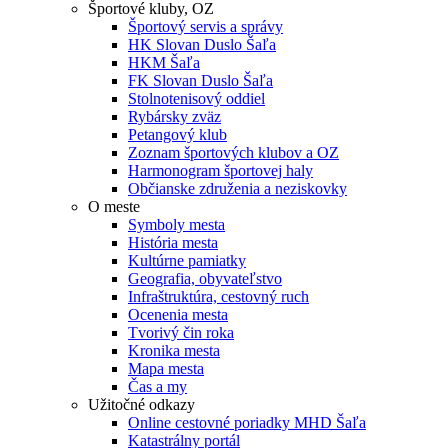
Športové kluby, OZ
Športový servis a správy
HK Slovan Duslo Šaľa
HKM Šaľa
FK Slovan Duslo Šaľa
Stolnotenisový oddiel
Rybársky zväz
Petangový klub
Zoznam športových klubov a OZ
Harmonogram športovej haly
Občianske združenia a neziskovky
O meste
Symboly mesta
História mesta
Kultúrne pamiatky
Geografia, obyvateľstvo
Infraštruktúra, cestovný ruch
Ocenenia mesta
Tvorivý čin roka
Kronika mesta
Mapa mesta
Čas a my
Užitočné odkazy
Online cestovné poriadky MHD Šaľa
Katastrálny portál