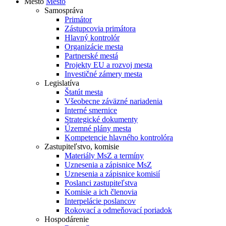
Mesto
Mesto
Samospráva
Primátor
Zástupcovia primátora
Hlavný kontrolór
Organizácie mesta
Partnerské mestá
Projekty EU a rozvoj mesta
Investičné zámery mesta
Legislatíva
Štatút mesta
Všeobecne záväzné nariadenia
Interné smernice
Strategické dokumenty
Územné plány mesta
Kompetencie hlavného kontrolóra
Zastupiteľstvo, komisie
Materiály MsZ a termíny
Uznesenia a zápisnice MsZ
Uznesenia a zápisnice komisií
Poslanci zastupiteľstva
Komisie a ich členovia
Interpelácie poslancov
Rokovací a odmeňovací poriadok
Hospodárenie