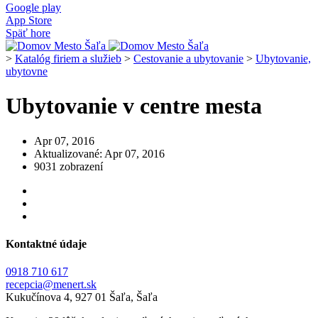
Google play
App Store
Späť hore
>
Katalóg firiem a služieb
>
Cestovanie a ubytovanie
>
Ubytovanie,
ubytovne
Ubytovanie v centre mesta
Apr 07, 2016
Aktualizované: Apr 07, 2016
9031 zobrazení
Kontaktné údaje
0918 710 617
recepcia@menert.sk
Kukučínova 4, 927 01 Šaľa, Šaľa