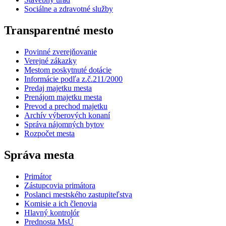
Sociálne a zdravotné služby
Transparentné mesto
Povinné zverejňovanie
Verejné zákazky
Mestom poskytnuté dotácie
Informácie podľa z.č.211/2000
Predaj majetku mesta
Prenájom majetku mesta
Prevod a prechod majetku
Archív výberových konaní
Správa nájomných bytov
Rozpočet mesta
Správa mesta
Primátor
Zástupcovia primátora
Poslanci mestského zastupiteľstva
Komisie a ich členovia
Hlavný kontrolór
Prednosta MsÚ