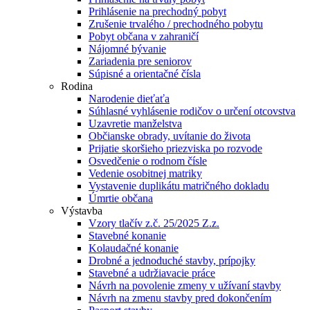
Prihlásenie na prechodný pobyt
Zrušenie trvalého / prechodného pobytu
Pobyt občana v zahraničí
Nájomné bývanie
Zariadenia pre seniorov
Súpisné a orientačné čísla
Rodina
Narodenie dieťaťa
Súhlasné vyhlásenie rodičov o určení otcovstva
Uzavretie manželstva
Občianske obrady, uvítanie do života
Prijatie skoršieho priezviska po rozvode
Osvedčenie o rodnom čísle
Vedenie osobitnej matriky
Vystavenie duplikátu matričného dokladu
Úmrtie občana
Výstavba
Vzory tlačív z.č. 25/2025 Z.z.
Stavebné konanie
Kolaudačné konanie
Drobné a jednoduché stavby, prípojky
Stavebné a udržiavacie práce
Návrh na povolenie zmeny v užívaní stavby
Návrh na zmenu stavby pred dokončením