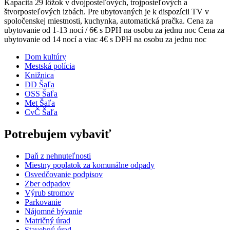
Kapacita 29 lôžok v dvojposteľových, trojposteľových a
štvorposteľových izbách. Pre ubytovaných je k dispozícii TV v
spoločenskej miestnosti, kuchynka, automatická pračka. Cena za
ubytovanie od 1-13 nocí / 6€ s DPH na osobu za jednu noc Cena za
ubytovanie od 14 nocí a viac 4€ s DPH na osobu za jednu noc
Dom kultúry
Mestská polícia
Knižnica
DD Šaľa
OSS Šaľa
Met Šaľa
CvČ Šaľa
Potrebujem vybaviť
Daň z nehnuteľnosti
Miestny poplatok za komunálne odpady
Osvedčovanie podpisov
Zber odpadov
Výrub stromov
Parkovanie
Nájomné bývanie
Matričný úrad
Stavebný úrad