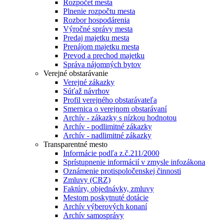
Rozpočet mesta
Plnenie rozpočtu mesta
Rozbor hospodárenia
Výročné správy mesta
Predaj majetku mesta
Prenájom majetku mesta
Prevod a prechod majetku
Správa nájomných bytov
Verejné obstarávanie
Verejné zákazky
Súťaž návrhov
Profil verejného obstarávateľa
Smernica o verejnom obstarávaní
Archív - zákazky s nízkou hodnotou
Archív - podlimitné zákazky
Archív - nadlimitné zákazky
Transparentné mesto
Informácie podľa z.č.211/2000
Sprístupnenie informácií v zmysle infozákona
Oznámenie protispoločenskej činnosti
Zmluvy (CRZ)
Faktúry, objednávky, zmluvy
Mestom poskytnuté dotácie
Archív výberových konaní
Archív samosprávy