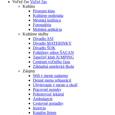
Voľný čas
Voľný čas
Kultúra
Program kina
Kultúrne podujatia
Mestská knižnica
Fotogaléria
Mobilná aplikácia
Kultúrne služby
Divadlo ASI
Divadlo MATERINKY
Divadlo ŠOK
Folklórny súbor ŠAĽAN
Tanečný klub JUMPING
Centrum voľného času
Základná umelecká škola
Záujmy
Wifi v meste zadarmo
Denné menu reštaurácií
Ubytovanie v meste a okolí
Pracovné ponuky
Pohotovosť lekární
Ambulancie
Cestovné poriadky
Inzercia
Katalóg firiem