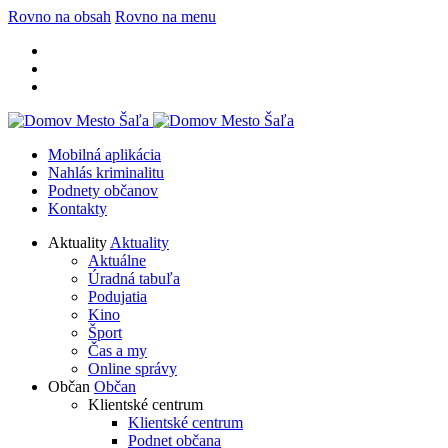
Rovno na obsah
Rovno na menu
Mobilná aplikácia
Nahlás kriminalitu
Podnety občanov
Kontakty
Aktuality
Aktuality
Aktuálne
Úradná tabuľa
Podujatia
Kino
Šport
Čas a my
Online správy
Občan
Občan
Klientské centrum
Klientské centrum
Podnet občana