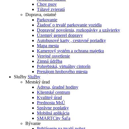
Chov psov
Túlavé zvieratá
Doprava, ostatné
Parkovanie
Žiadosť o trvalé parkovanie vozidla
Dopravné povolenia, rozkopávky a uzávierky
Územný generel dopravy
Autobusové karty , cestovné poriadky
Mapa mesta
Kamerový systém a ochrana majetku
Verejné osvetlenie
Zimná údržba
Pohrebiská, virtuálny cintorín
Prenájom hrobového miesta
Služby
Služby
Mestský úrad
Adresa, úradné hodiny
Klientské centrum
Kvalitný úrad
Prednosta MsÚ
Správne poplatky
Mobilná aplikácia
SMARTCity Šaľa
Bývanie
Prihlásenie na trvalý pobyt