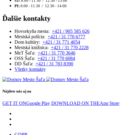
ŠT:
8.00 - 11.30 / 12.30 - 15.00
PI:
8.00 - 11.30 / 12.30 - 14.00
Ďalšie kontakty
Hovorkyňa mesta:
+421 / 905 585 626
Mestská polícia:
+421 / 31 770 6777
Dom kultúry:
+421 / 31 771 4054
Mestská knižnica:
+421 / 31 770 2228
MeT Šaľa:
+421 / 31 770 3646
OSS Šaľa:
+421 / 31 770 6084
DD Šaľa:
+421 / 31 783 8390
Všetky kontakty
Nájdete nás aj na
GET IT ON
Google Play
DOWNLOAD ON THE
App Store
GDPR