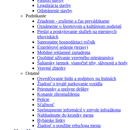
Pasport stavby
Legalizácia stavby
Odstránenie stavby
Podnikanie
Zriadenie - zrušenie a čas prevádzkarne
Oznámenie o športovom a kultúrnom podujatí
Predaj a poskytovanie služieb na miestnych
trhoviskách
Samostatne hospodáriaci roľník
Exteriérové sedenie (terasy)
Mobilné reklamné zariadenia
Osobitné užívanie verejného priestranstva
Šaliansky jarmok, vianočné trhy, slávnosti a hody
Verejné zbierky
Ostatné
Osvedčovanie listín a podpisov na listinách
Žiadosť o trvalé parkovanie vozidla
Priestupky a správne delikty
Konanie zhromaždenia
Petície
Sťažnosť
Sprístupnenie informácií v zmysle infozákona
Nahliadnutie do kroniky mesta
Rybárske lístky
Žiadosť o použitie erbu/loga mesta