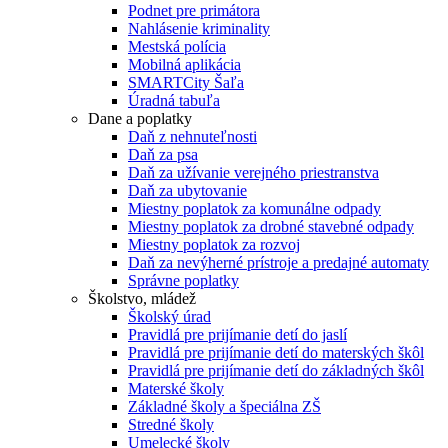
Podnet pre primátora
Nahlásenie kriminality
Mestská polícia
Mobilná aplikácia
SMARTCity Šaľa
Úradná tabuľa
Dane a poplatky
Daň z nehnuteľnosti
Daň za psa
Daň za užívanie verejného priestranstva
Daň za ubytovanie
Miestny poplatok za komunálne odpady
Miestny poplatok za drobné stavebné odpady
Miestny poplatok za rozvoj
Daň za nevýherné prístroje a predajné automaty
Správne poplatky
Školstvo, mládež
Školský úrad
Pravidlá pre prijímanie detí do jaslí
Pravidlá pre prijímanie detí do materských škôl
Pravidlá pre prijímanie detí do základných škôl
Materské školy
Základné školy a špeciálna ZŠ
Stredné školy
Umelecké školy