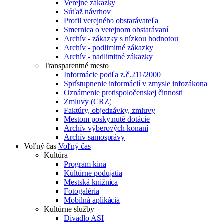
Verejné zákazky
Súťaž návrhov
Profil verejného obstarávateľa
Smernica o verejnom obstarávaní
Archív - zákazky s nízkou hodnotou
Archív - podlimitné zákazky
Archív - nadlimitné zákazky
Transparentné mesto
Informácie podľa z.č.211/2000
Sprístupnenie informácií v zmysle infozákona
Oznámenie protispoločenskej činnosti
Zmluvy (CRZ)
Faktúry, objednávky, zmluvy
Mestom poskytnuté dotácie
Archív výberových konaní
Archív samosprávy
Voľný čas
Voľný čas
Kultúra
Program kina
Kultúrne podujatia
Mestská knižnica
Fotogaléria
Mobilná aplikácia
Kultúrne služby
Divadlo ASI