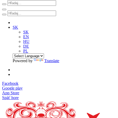
SK
SK
EN
HU
DE
PL
Powered by
Translate
Facebook
Google play
App Store
Späť hore