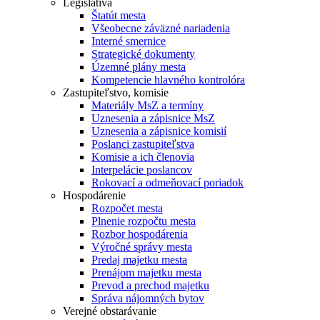
Legislatíva
Štatút mesta
Všeobecne záväzné nariadenia
Interné smernice
Strategické dokumenty
Územné plány mesta
Kompetencie hlavného kontrolóra
Zastupiteľstvo, komisie
Materiály MsZ a termíny
Uznesenia a zápisnice MsZ
Uznesenia a zápisnice komisií
Poslanci zastupiteľstva
Komisie a ich členovia
Interpelácie poslancov
Rokovací a odmeňovací poriadok
Hospodárenie
Rozpočet mesta
Plnenie rozpočtu mesta
Rozbor hospodárenia
Výročné správy mesta
Predaj majetku mesta
Prenájom majetku mesta
Prevod a prechod majetku
Správa nájomných bytov
Verejné obstarávanie