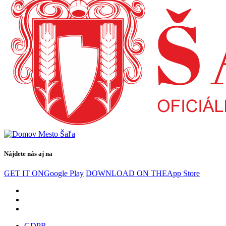
Nájdete nás aj na
GET IT ON
Google Play
DOWNLOAD ON THE
App Store
GDPR