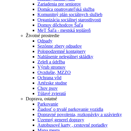
Zariadenia pre seniorov
Domáca opatrovateľská služba
Komunitný plán sociálnych služieb
Organizácia sociálnej starostlivosti
Domov dôchodcov Šaľa
MeT Šaľa - mestská tepláreň
Životné prostredie
Odpady
Sezónne zbery odpadov
Polopodzemné kontajnery
Nahlásenie nelegálnej skládky
Zeleň a údržba
Výrub stromov
Ovzdušie, MZZO
Ochrana vôd
Artézske studne
Chov psov
Túlavé zvieratá
Doprava, ostatné
Parkovanie
Žiadosť o trvalé parkovanie vozidla
Dopravné povolenia, rozkopávky a uzávierky
Územný generel dopravy
Autobusové karty , cestovné poriadky
Mapa mesta