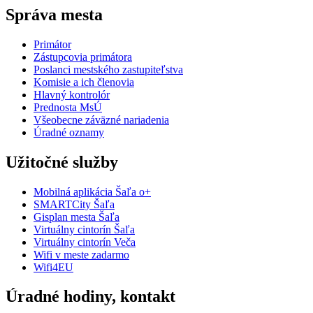
Správa mesta
Primátor
Zástupcovia primátora
Poslanci mestského zastupiteľstva
Komisie a ich členovia
Hlavný kontrolór
Prednosta MsÚ
Všeobecne záväzné nariadenia
Úradné oznamy
Užitočné služby
Mobilná aplikácia Šaľa o+
SMARTCity Šaľa
Gisplan mesta Šaľa
Virtuálny cintorín Šaľa
Virtuálny cintorín Veča
Wifi v meste zadarmo
Wifi4EU
Úradné hodiny, kontakt