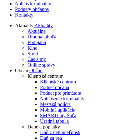
Nahlás kriminalitu
Podnety občanov
Kontakty
Aktuality
Aktuality
Aktuálne
Úradná tabuľa
Podujatia
Kino
Šport
Čas a my
Online správy
Občan
Občan
Klientské centrum
Klientské centrum
Podnet občana
Podnet pre primátora
Nahlásenie kriminality
Mestská polícia
Mobilná aplikácia
SMARTCity Šaľa
Úradná tabuľa
Dane a poplatky
Daň z nehnuteľnosti
Daň za psa