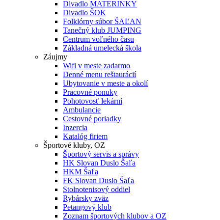
Divadlo MATERINKY
Divadlo ŠOK
Folklórny súbor ŠAĽAN
Tanečný klub JUMPING
Centrum voľného času
Základná umelecká škola
Záujmy
Wifi v meste zadarmo
Denné menu reštaurácií
Ubytovanie v meste a okolí
Pracovné ponuky
Pohotovosť lekární
Ambulancie
Cestovné poriadky
Inzercia
Katalóg firiem
Športové kluby, OZ
Športový servis a správy
HK Slovan Duslo Šaľa
HKM Šaľa
FK Slovan Duslo Šaľa
Stolnotenisový oddiel
Rybársky zväz
Petangový klub
Zoznam športových klubov a OZ