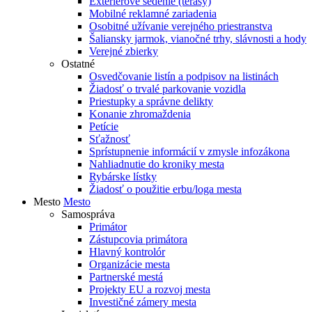
Exteriérové sedenie (terasy)
Mobilné reklamné zariadenia
Osobitné užívanie verejného priestranstva
Šaliansky jarmok, vianočné trhy, slávnosti a hody
Verejné zbierky
Ostatné
Osvedčovanie listín a podpisov na listinách
Žiadosť o trvalé parkovanie vozidla
Priestupky a správne delikty
Konanie zhromaždenia
Petície
Sťažnosť
Sprístupnenie informácií v zmysle infozákona
Nahliadnutie do kroniky mesta
Rybárske lístky
Žiadosť o použitie erbu/loga mesta
Mesto
Mesto
Samospráva
Primátor
Zástupcovia primátora
Hlavný kontrolór
Organizácie mesta
Partnerské mestá
Projekty EU a rozvoj mesta
Investičné zámery mesta