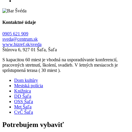
Kontaktné údaje
0905 621 909
sveda@centrum.sk
www.bizref.sk/sveda
Štúrova 6, 927 01 Šaľa, Šaľa
S kapacitou 60 miest je vhodná na usporadúvanie konferencií,
pracovných stretnutí, školení, svadieb. V letných mesiacoch je
sprístupnená terasa ( 30 miest ).
Dom kultúry
Mestská polícia
Knižnica
DD Šaľa
OSS Šaľa
Met Šaľa
CvČ Šaľa
Potrebujem vybaviť