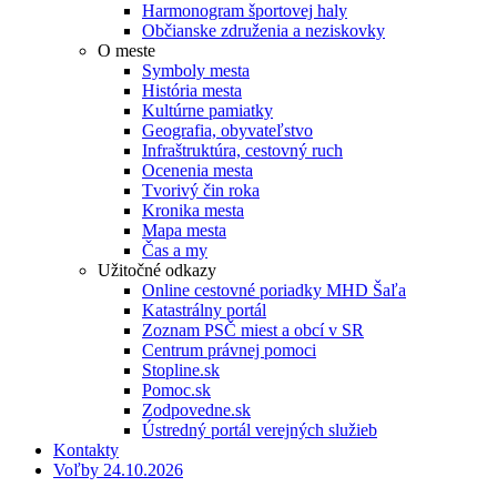
Harmonogram športovej haly
Občianske združenia a neziskovky
O meste
Symboly mesta
História mesta
Kultúrne pamiatky
Geografia, obyvateľstvo
Infraštruktúra, cestovný ruch
Ocenenia mesta
Tvorivý čin roka
Kronika mesta
Mapa mesta
Čas a my
Užitočné odkazy
Online cestovné poriadky MHD Šaľa
Katastrálny portál
Zoznam PSČ miest a obcí v SR
Centrum právnej pomoci
Stopline.sk
Pomoc.sk
Zodpovedne.sk
Ústredný portál verejných služieb
Kontakty
Voľby 24.10.2026