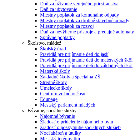
Daň za užívanie verejného priestranstva
Daň za ubytovanie
Miestny poplatok za komunálne odpady
Miestny poplatok za drobné stavebné odpady
Miestny poplatok za rozvoj
Daň za nevýherné prístroje a predajné automaty
Správne poplatky
Školstvo, mládež
Školský úrad
Pravidlá pre prijímanie detí do jaslí
Pravidlá pre prijímanie detí do materských škôl
Pravidlá pre prijímanie detí do základných škôl
Materské školy
Základné školy a špeciálna ZŠ
Stredné školy
Umelecké školy
Centrum voľného času
Edupage
Mestský parlament mladých
Bývanie, sociálne služby
Nájomné bývanie
Žiadosť o pridelenie nájomného bytu
Žiadosť o poskytnutie sociálnych služieb
Nocľaháreň a útulky
Mestský terénny tím