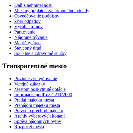
Daň z nehnuteľnosti
Miestny poplatok za komunálne odpady
Osvedčovanie podpisov
Zber odpadov
Výrub stromov
Parkovanie
Nájomné bývanie
Matričný úrad
Stavebný úrad
Sociálne a zdravotné služby
Transparentné mesto
Povinné zverejňovanie
Verejné zákazky
Mestom poskytnuté dotácie
Informácie podľa z.č.211/2000
Predaj majetku mesta
Prenájom majetku mesta
Prevod a prechod majetku
Archív výberových konaní
Správa nájomných bytov
Rozpočet mesta