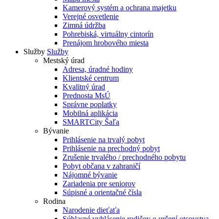
Kamerový systém a ochrana majetku
Verejné osvetlenie
Zimná údržba
Pohrebiská, virtuálny cintorín
Prenájom hrobového miesta
Služby
Služby
Mestský úrad
Adresa, úradné hodiny
Klientské centrum
Kvalitný úrad
Prednosta MsÚ
Správne poplatky
Mobilná aplikácia
SMARTCity Šaľa
Bývanie
Prihlásenie na trvalý pobyt
Prihlásenie na prechodný pobyt
Zrušenie trvalého / prechodného pobytu
Pobyt občana v zahraničí
Nájomné bývanie
Zariadenia pre seniorov
Súpisné a orientačné čísla
Rodina
Narodenie dieťaťa
Súhlasné vyhlásenie rodičov o určení otcovstva