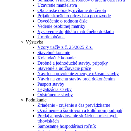
Uzavretie manželstva
Občianske obrady, uvítanie do života
Prijatie skoršieho priezviska po rozvode
Osvedčenie o rodnom čísle
Vedenie osobitnej matriky
Vystavenie duplikátu matričného dokladu
Úmrtie občana
Výstavba
Vzory tlačív z.č. 25/2025 Z.z.
Stavebné konanie
Kolaudačné konanie
Drobné a jednoduché stavby, prípojky
Stavebné a udržiavacie práce
Návrh na povolenie zmeny v užívaní stavby
Návrh na zmenu stavby pred dokončením
Pasport stavby
Legalizácia stavby
Odstránenie stavby
Podnikanie
Zriadenie - zrušenie a čas prevádzkarne
Oznámenie o športovom a kultúrnom podujatí
Predaj a poskytovanie služieb na miestnych
trhoviskách
Samostatne hospodáriaci roľník