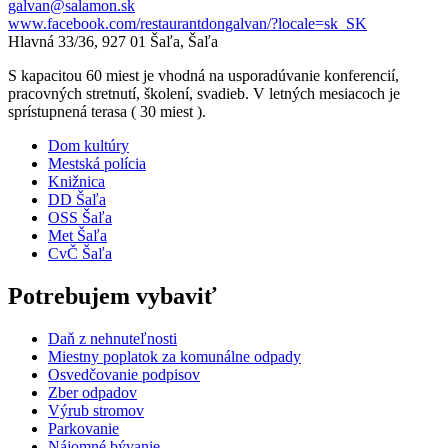
galvan@salamon.sk
www.facebook.com/restaurantdongalvan/?locale=sk_SK
Hlavná 33/36, 927 01 Šaľa, Šaľa
S kapacitou 60 miest je vhodná na usporadúvanie konferencií,
pracovných stretnutí, školení, svadieb. V letných mesiacoch je
sprístupnená terasa ( 30 miest ).
Dom kultúry
Mestská polícia
Knižnica
DD Šaľa
OSS Šaľa
Met Šaľa
CvČ Šaľa
Potrebujem vybaviť
Daň z nehnuteľnosti
Miestny poplatok za komunálne odpady
Osvedčovanie podpisov
Zber odpadov
Výrub stromov
Parkovanie
Nájomné bývanie