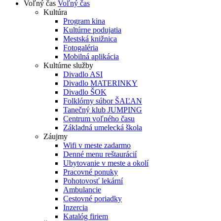
Voľný čas
Voľný čas
Kultúra
Program kina
Kultúrne podujatia
Mestská knižnica
Fotogaléria
Mobilná aplikácia
Kultúrne služby
Divadlo ASI
Divadlo MATERINKY
Divadlo ŠOK
Folklórny súbor ŠAĽAN
Tanečný klub JUMPING
Centrum voľného času
Základná umelecká škola
Záujmy
Wifi v meste zadarmo
Denné menu reštaurácií
Ubytovanie v meste a okolí
Pracovné ponuky
Pohotovosť lekární
Ambulancie
Cestovné poriadky
Inzercia
Katalóg firiem