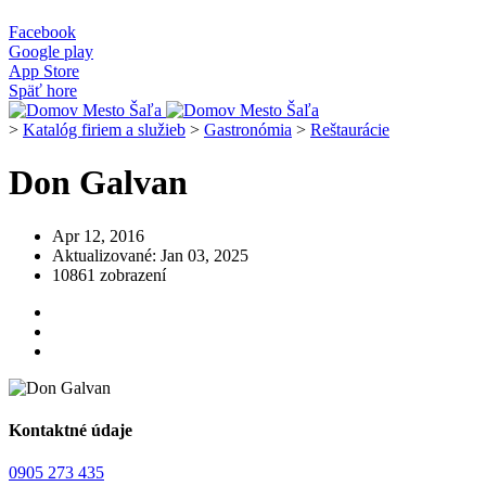
Facebook
Google play
App Store
Späť hore
>
Katalóg firiem a služieb
>
Gastronómia
>
Reštaurácie
Don Galvan
Apr 12, 2016
Aktualizované: Jan 03, 2025
10861 zobrazení
Kontaktné údaje
0905 273 435