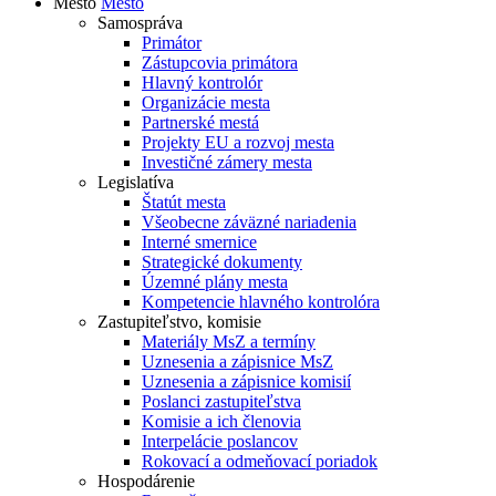
Mesto
Mesto
Samospráva
Primátor
Zástupcovia primátora
Hlavný kontrolór
Organizácie mesta
Partnerské mestá
Projekty EU a rozvoj mesta
Investičné zámery mesta
Legislatíva
Štatút mesta
Všeobecne záväzné nariadenia
Interné smernice
Strategické dokumenty
Územné plány mesta
Kompetencie hlavného kontrolóra
Zastupiteľstvo, komisie
Materiály MsZ a termíny
Uznesenia a zápisnice MsZ
Uznesenia a zápisnice komisií
Poslanci zastupiteľstva
Komisie a ich členovia
Interpelácie poslancov
Rokovací a odmeňovací poriadok
Hospodárenie