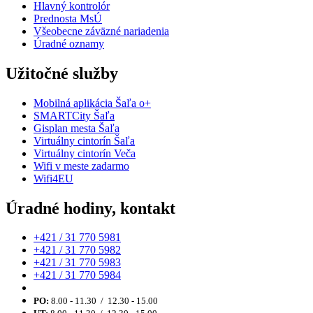
Hlavný kontrolór
Prednosta MsÚ
Všeobecne záväzné nariadenia
Úradné oznamy
Užitočné služby
Mobilná aplikácia Šaľa o+
SMARTCity Šaľa
Gisplan mesta Šaľa
Virtuálny cintorín Šaľa
Virtuálny cintorín Veča
Wifi v meste zadarmo
Wifi4EU
Úradné hodiny, kontakt
+421 / 31 770 5981
+421 / 31 770 5982
+421 / 31 770 5983
+421 / 31 770 5984
PO:
8.00 - 11.30 / 12.30 - 15.00