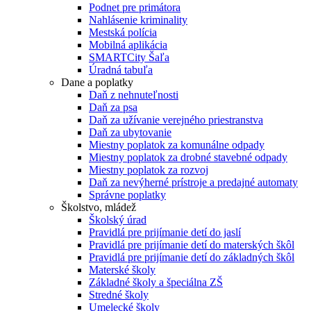
Podnet pre primátora
Nahlásenie kriminality
Mestská polícia
Mobilná aplikácia
SMARTCity Šaľa
Úradná tabuľa
Dane a poplatky
Daň z nehnuteľnosti
Daň za psa
Daň za užívanie verejného priestranstva
Daň za ubytovanie
Miestny poplatok za komunálne odpady
Miestny poplatok za drobné stavebné odpady
Miestny poplatok za rozvoj
Daň za nevýherné prístroje a predajné automaty
Správne poplatky
Školstvo, mládež
Školský úrad
Pravidlá pre prijímanie detí do jaslí
Pravidlá pre prijímanie detí do materských škôl
Pravidlá pre prijímanie detí do základných škôl
Materské školy
Základné školy a špeciálna ZŠ
Stredné školy
Umelecké školy