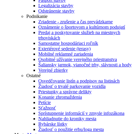
Pasport stavby
Legalizácia stavby
Odstránenie stavby
Podnikanie
Zriadenie - zrušenie a čas prevádzkarne
Oznámenie o športovom a kultúrnom podujatí
Predaj a poskytovanie služieb na miestnych
trhoviskách
Samostatne hospodáriaci roľník
Exteriérové sedenie (terasy)
Mobilné reklamné zariadenia
Osobitné užívanie verejného priestranstva
Šaliansky jarmok, vianočné trhy, slávnosti a hody
Verejné zbierky
Ostatné
Osvedčovanie listín a podpisov na listinách
Žiadosť o trvalé parkovanie vozidla
Priestupky a správne delikty
Konanie zhromaždenia
Petície
Sťažnosť
Sprístupnenie informácií v zmysle infozákona
Nahliadnutie do kroniky mesta
Rybárske lístky
Žiadosť o použitie erbu/loga mesta