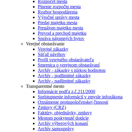
Rozpočet mesta
Plnenie rozpočtu mesta
Rozbor hospodárenia
Výročné správy mesta
Predaj majetku mesta
Prenájom majetku mesta
Prevod a prechod majetku
Správa nájomných bytov
Verejné obstarávanie
Verejné zákazky
Súťaž návrhov
Profil verejného obstarávateľa
Smernica o verejnom obstarávaní
Archív - zákazky s nízkou hodnotou
Archív - podlimitné zákazky
Archív - nadlimitné zákazky
Transparentné mesto
Informácie podľa z.č.211/2000
Sprístupnenie informácií v zmysle infozákona
Oznámenie protispoločenskej činnosti
Zmluvy (CRZ)
Faktúry, objednávky, zmluvy
Mestom poskytnuté dotácie
Archív výberových konaní
Archív samosprávy