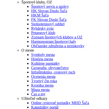
Športové kluby, OZ
Športový servis a správy
HK Slovan Duslo Šaľa
HKM Šaľa
FK Slovan Duslo Šaľa
Stolnotenisový oddiel
Rybársky zväz
Petangový klub
Zoznam športových klubov a OZ
Harmonogram športovej haly
Občianske združenia a neziskovky
O meste
Symboly mesta
História mesta
Kultúrne pamiatky
Geografia, obyvateľstvo
Infraštruktúra, cestovný ruch
Ocenenia mesta
Tvorivý čin roka
Kronika mesta
Mapa mesta
Čas a my
Užitočné odkazy
Online cestovné poriadky MHD Šaľa
Katastrálny portál