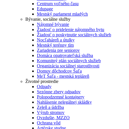
Centrum voľného času
Edupage
Mestský parlament mladých
Bývanie, sociálne služby
Nájomné bývanie
Žiadosť o pridelenie nájomného bytu
Žiadosť o poskytnutie sociálnych služieb
Nocľaháreň a útulky
Mestský terénny tím
Zariadenia pre seniorov
Domáca opatrovateľská služba
Komunitný plán sociálnych služieb
Organizácia sociálnej starostlivosti
Domov dôchodcov Šaľa
MeT Šaľa - mestská tepláreň
Životné prostredie
Odpady
Sezónne zbery odpadov
Polopodzemné kontajnery
Nahlásenie nelegálnej skládky
Zeleň a údržba
Výrub stromov
Ovzdušie, MZZO
Ochrana vôd
Artézske studne