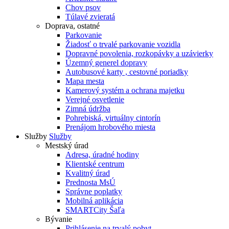
Chov psov
Túlavé zvieratá
Doprava, ostatné
Parkovanie
Žiadosť o trvalé parkovanie vozidla
Dopravné povolenia, rozkopávky a uzávierky
Územný generel dopravy
Autobusové karty , cestovné poriadky
Mapa mesta
Kamerový systém a ochrana majetku
Verejné osvetlenie
Zimná údržba
Pohrebiská, virtuálny cintorín
Prenájom hrobového miesta
Služby
Služby
Mestský úrad
Adresa, úradné hodiny
Klientské centrum
Kvalitný úrad
Prednosta MsÚ
Správne poplatky
Mobilná aplikácia
SMARTCity Šaľa
Bývanie
Prihlásenie na trvalý pobyt