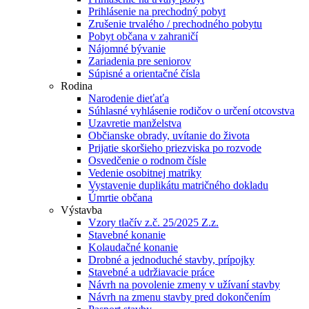
Prihlásenie na prechodný pobyt
Zrušenie trvalého / prechodného pobytu
Pobyt občana v zahraničí
Nájomné bývanie
Zariadenia pre seniorov
Súpisné a orientačné čísla
Rodina
Narodenie dieťaťa
Súhlasné vyhlásenie rodičov o určení otcovstva
Uzavretie manželstva
Občianske obrady, uvítanie do života
Prijatie skoršieho priezviska po rozvode
Osvedčenie o rodnom čísle
Vedenie osobitnej matriky
Vystavenie duplikátu matričného dokladu
Úmrtie občana
Výstavba
Vzory tlačív z.č. 25/2025 Z.z.
Stavebné konanie
Kolaudačné konanie
Drobné a jednoduché stavby, prípojky
Stavebné a udržiavacie práce
Návrh na povolenie zmeny v užívaní stavby
Návrh na zmenu stavby pred dokončením