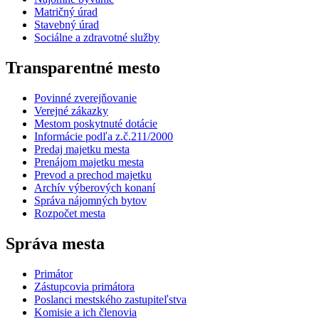
Matričný úrad
Stavebný úrad
Sociálne a zdravotné služby
Transparentné mesto
Povinné zverejňovanie
Verejné zákazky
Mestom poskytnuté dotácie
Informácie podľa z.č.211/2000
Predaj majetku mesta
Prenájom majetku mesta
Prevod a prechod majetku
Archív výberových konaní
Správa nájomných bytov
Rozpočet mesta
Správa mesta
Primátor
Zástupcovia primátora
Poslanci mestského zastupiteľstva
Komisie a ich členovia