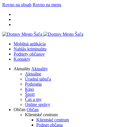
Rovno na obsah
Rovno na menu
Mobilná aplikácia
Nahlás kriminalitu
Podnety občanov
Kontakty
Aktuality
Aktuality
Aktuálne
Úradná tabuľa
Podujatia
Kino
Šport
Čas a my
Online správy
Občan
Občan
Klientské centrum
Klientské centrum
Podnet občana