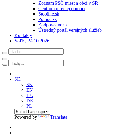
Zoznam PSČ miest a obcí v SR
Centrum právnej pomoci
Stopline.sk
Pomoc.sk
Zodpovedne.sk
Ústredný portál verejných služieb
Kontakty
Voľby 24.10.2026
SK
SK
EN
HU
DE
PL
Powered by
Translate